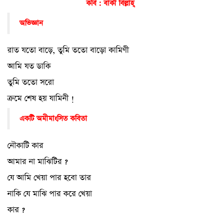
কবি : বাকী বিল্লাহ্
অভিজ্ঞান
রাত যতো বাড়ে, তুমি ততো বাড়ো কামিণী
আমি যত ডাকি
তুমি ততো সরো
ক্রমে শেষ হয় যামিনী !
একটি অমীমাংসিত কবিতা
নৌকাটি কার
আমার না মাঝিটির ?
যে আমি খেয়া পার হবো তার
নাকি যে মাঝি পার করে খেয়া
কার ?