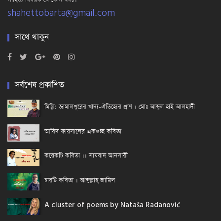
shahettobarta@gmail.com
সাথে থাকুন
সর্বশেষ প্রকাশিত
মিল্লি: জামালপুরের খাদ্য-ঐতিহ্যের প্রাণ । মোঃ আব্দুল হাই আলহাদী
আবিদ ফায়সালের একগুচ্ছ কবিতা
কয়েকটি কবিতা ।। সাযযাদ আনসারী
চারটি কবিতা । আব্দুল্লাহ্ জামিল
A cluster of poems by Nataša Radanović