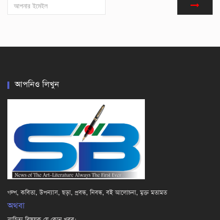
আপনিও লিখুন
গল্প, কবিতা, উপন্যাস, ছড়া, প্রবন্ধ, নিবন্ধ, বই আলোচনা, মুক্ত মতামত
অথবা
সাহিত্য বিষয়ক যে কোন খবর।