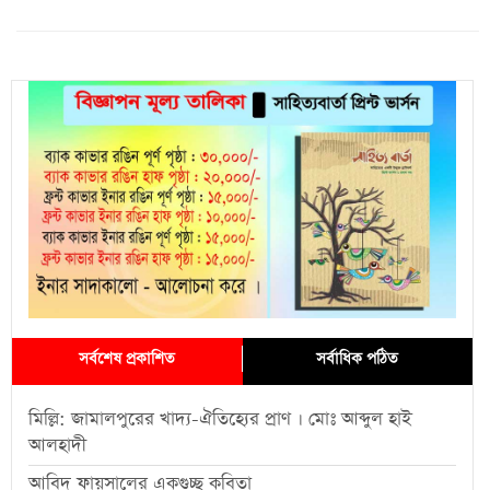
সর্বশেষ প্রকাশিত
সর্বাধিক পঠিত
মিল্লি: জামালপুরের খাদ্য-ঐতিহ্যের প্রাণ । মোঃ আব্দুল হাই
আলহাদী
আবিদ ফায়সালের একগুচ্ছ কবিতা