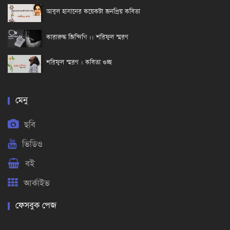
আবুল হাসানের কয়েকটা জনপ্রিয় কবিতা
কারারুদ্ধ জিন্দিগি ।। শরিফুল স্মরণ
শরিফুল স্মরণ । কবিতা গুচ্ছ
মেনু
ছবি
ভিডিও
বই
আর্কাইভ
ফেসবুক পেজ