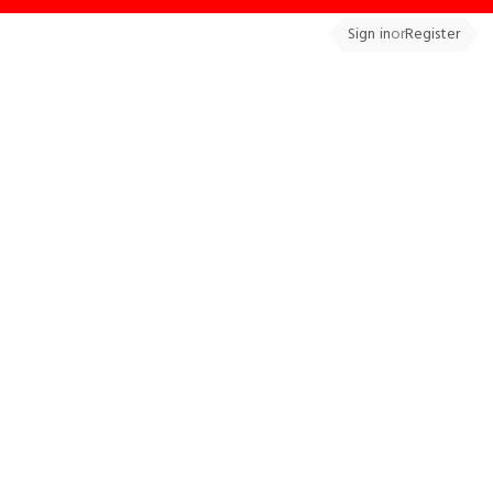
Sign in
or
Register