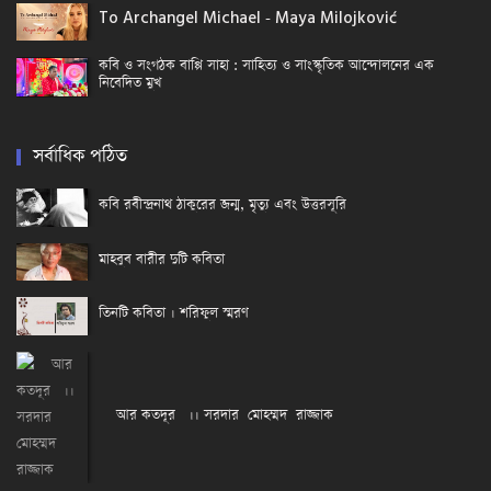
To Archangel Michael - Maya Milojković
কবি ও সংগঠক বাপ্পি সাহা : সাহিত্য ও সাংস্কৃতিক আন্দোলনের এক
নিবেদিত মুখ
সর্বাধিক পঠিত
কবি রবীন্দ্রনাথ ঠাকুরের জন্ম, মৃত্যু এবং উত্তরসূরি
মাহবুব বারীর দুটি কবিতা
তিনটি কবিতা । শরিফুল স্মরণ
আর কতদূর ।। সরদার মোহম্মদ রাজ্জাক