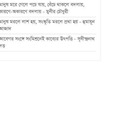
মানুষ মরে গেলে পচে যায়, বেঁচে থাকলে বদলায়,
কারণে-অকারণে বদলায় - মুনীর চৌধুরী
মানুষ মরলে লাশ হয়, সংস্কৃতি মরলে প্রথা হয় - হুমায়ূন
আজাদ
আবেগর সংঙ্গে সংমিশ্রনেই কাব্যের উৎপত্তি - সৃধীন্দ্রনাথ
দত্ত