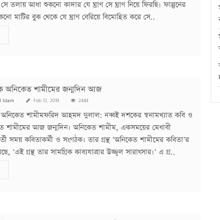
ে তলায় আধা শুকনো কাদার যে ঘ্রাণ সে ঘ্রাণ নিয়ে ফিরছি। ফাল্গুনের
 শুকনো মাটির বুক থেকে যে ঘ্রাণ বেরিয়ে বিমোহিত করে সে..
ক অনিকেত শামীমের জন্মদিন আজ
l Islam
Feb 12, 2019
2444
অনিকেত শামীমফরিদ আহমদ দুলাল: নব্বই দশকের স্বনামখ্যাত কবি ও
ত শামীমের আজ জন্মদিন। অনিকেত শামীম, একসময়ের মেধাবী
বর্তী সময় কবিতাকর্মী ও সংগঠক। তার গ্রন্থ ‘অনিকেত শামীমের কবিতা’র
েছে, ‘এই গ্রন্থ তার সামগ্রিক কাব্যযাত্রার উজ্জ্বল সারাৎসার।’ এ গ্র..