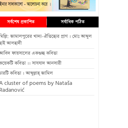
সর্বশেষ প্রকাশিত
সর্বাধিক পঠিত
মিল্লি: জামালপুরের খাদ্য-ঐতিহ্যের প্রাণ । মোঃ আব্দুল
হাই আলহাদী
আবিদ ফায়সালের একগুচ্ছ কবিতা
কয়েকটি কবিতা ।। সাযযাদ আনসারী
চারটি কবিতা । আব্দুল্লাহ্ জামিল
A cluster of poems by Nataša
Radanović