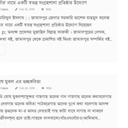
ার' নামে একটি স্বতন্ত্র সংগ্রহশালা প্রতিষ্ঠার উদ্যোগ
l Islam
Feb 16, 2019
1856
ী আরিফুল ইসলাম : : জামালপুর জেলার সরকারি আশেক মাহমুদ কলেজ
র' নামে একটি স্বতন্ত্র সংগ্রহশালা প্রতিষ্ঠার উদ্যোগ নিয়েছেন
 অধ্যক্ষ প্রফেসর মুজাহিদ বিল্লাহ ফারুকী । জামালপুরের লেখক,
লেখা বই, জামালপুর থেকে প্রকাশিত বই কিংবা জামালপুর সম্পর্কিত বই..
ঘোষ মুকল এর গুচ্ছকবিতা
l Islam
Feb 26, 2019
1856
যোতি ঘোষ মুকলশ্যাসুন্দর গাছগাছ অনেক গান গায়গাছ অনেক কথাবলেগাছ
দেয়গাছ অনেক কবিতা পাঠকরেগাছ অনেক দুঃখ কথা বলেগাছ আনন্দ
াছ ড়অনেক মা-র আদর দেয়তাই গাছ কাটা যাবে নাগাছ না থাকলে
 জীবনশূন্য হবে তাই।গাছকে ভালবাসো!বাঁচএবংবাঁচাও!আমিআম..