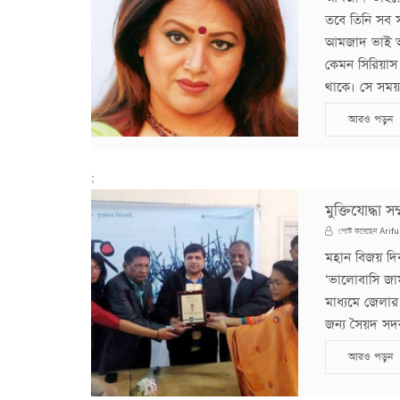
তবে তিনি সব
আমজাদ ভাই অন
কেমন সিরিয়াস 
থাকে। সে সময়
আরও পড়ুন
;
মুক্তিযোদ্ধা
Arifu
পোস্ট করেছেন
মহান বিজয় দিবস
‘ভালোবাসি জাম
মাধ্যমে জেলার 
জন্য সৈয়দ সদর
আরও পড়ুন