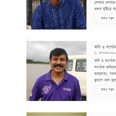
দেখতে দেখতে স
প্রথম বৃষ্টিতে
আরও পড়ুন
;
কবি ও সংগঠ
Arifu
পোস্ট করেছেন
কবি ও সংগঠক 
সংগঠক অনিকে
ছাত্রনেতা, পর
ফ্ল্যাপে বলা হয়
আরও পড়ুন
;