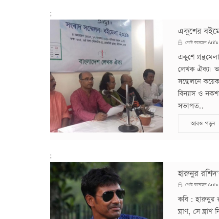
;
একুশের বইমেল
Arifu
পোস্ট করেছেন
একুশে গ্রন্থম
লেখক ঐক্য। আ
সম্মেলনে কয়েক
বিন্যাস ও নকশ
সভাপত..
আরও পড়ুন
;
হারুনুর রশিদ
Arifu
পোস্ট করেছেন
কবি : হারুনুর
ঘ্রাণ, সে ঘ্রা