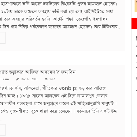
করে হাসপাতালে ভর্তি আছেন চলচ্চিত্রের কিংবদন্তি পুরুষ আমজাদ হোসেন।
১০টায় তাকে অচেতন অবস্থায় ভর্তি করা হয় এবং আইসিইউতে নেয়া
নো তার অবস্থার পরিবর্তন হয়নি। কাটেনি শঙ্কা। তেজগাঁও ইমপালস
 দিন ধরে নিবিড় পর্যবেক্ষণে রয়েছেন আমজাদ হোসেন। তার চিকিৎসার..
খ্যাত ছড়াকার আজিজ আহমেদ’র জন্মদিন
l Islam
Dec 12, 2018
1942
প্পখ্যাত কবি, অভিনেতা, গীতিকার ও&nb p; ছড়াকার আজিজ
মদিন আজ । ১৯৭৯ সালের আজকের এই দিনে জামালপুর জেলার
লাধীন পচাবহলা গ্রামে জন্মগ্রহণ করেন এই সাহিত্যানুরাগি মানুষটি ।
মাঝেও সৃজনশীলতা বুকে ধারণ করে চলেছেন । বর্তমানে তিনি একটি উচ্চ
..