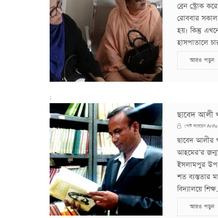
ব্রেন স্ট্রোক 
রোববার সকাল 
হয়। কিন্তু এখ
হাসপাতালে চার
আরও পড়ুন
;
ছাবেদ আলী 
Arifu
পোস্ট করেছেন
ছাবেদ আলীর গ
আহমের’র জন্
ইসলামপুর উপজে
শত ব্যস্ততার 
বিদ্যালয়ে শিক্ষ
আরও পড়ুন