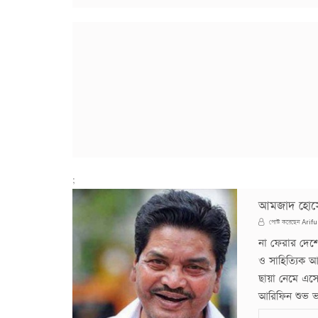
;
আমজাদ হোসেন
Arifu
পোস্ট করেছেন
না ফেরার দেশে
ও সাহিত্যিক আম
ছায়া নেমে এসে
আরিফিন শুভ ভা