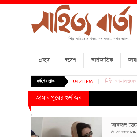
প্রচ্ছদ
স্বদেশ
আর্ন্তজাতিক
জামা
চারটি কবিতা । আব্দ
সর্বশেষ প্রাপ্ত
04:41 PM
জামালপুরের গুণীজন
;
আমজাদ হোসেন
Arifu
পোস্ট করেছেন