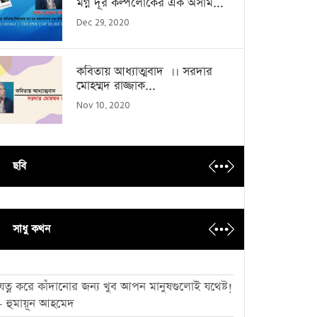
মগ্ন দূর কল্পলোকের এক অসাম...
Dec 29, 2020
কবিতায় আধ্যাত্মবাদ ।। সরদার
মোহম্মদ রাজ্জাক...
Nov 10, 2020
ছবি
সাধু কথন
যত্ন করে কাঁদানোর জন্য খুব আপন মানুষগুলোই যথেষ্ট!
- হুমায়ূন আহমেদ