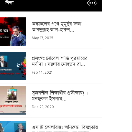
শিক্ষা
অস্তাচলের পথে মুমূর্ষুর সজ্ঞা ।
আবদুল্লাহ আল-হারুন...
May 17, 2025
প্রসংঙ্গঃ নোবেল শান্তি পূরষ্কারের
মর্যাদা । সরদার মোহম্মদ রা...
Feb 14, 2021
সৃজনশীল শিক্ষার্থীর প্রতীক্ষায়! ।।
মনজুরুল ইসলাম...
Dec 29, 2020
এস টি কোলরিজঃ অনিরুদ্ধ বিষন্নতায়