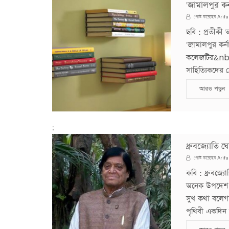
'জামালপুর কর্ন
Arifu
পোস্ট করেছেন
ছবি : প্রতীক
'জামালপুর কর্না
কলেজটির&nb p;
সাহিত্যিকদের 
আরও পড়ুন
;
ধ্রুবজ্যোতি 
Arifu
পোস্ট করেছেন
কবি : ধ্রুবজ্
অনেক উপদেশ 
সুখ কথা বলেগ
পৃথিবী একদিন