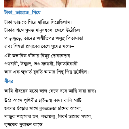
টাকা_ভাঙাতে_গিয়ে
টাকা ভাঙাতে গিয়ে হারিয়ে গিয়েছিলাম।
টাকার শব্দে ঘুমন্ত মানুষগুলো জেগে উঠেছিল
পাড়াজুড়ে, তাদের অশীতিপর অসুস্থ পিতামাতা
এবং শিশুরা প্রস্রাবের বেগে ঘুমের মধ্যে—
এই অভাবিত ঘটনায় বিমূঢ় দোকানদার
পথচারী, উন্মাদ, ভণ্ড সন্ন্যাসী, ছিনতাইকারী
আর এক ক্ষুধার্ত যুবতি আমার পিছু পিছু ছুটেছিল।
ধীবর
আমি ধীবরের মতো জাল ফেলে বসে আছি সারা রাত।
উঠে আসে পৃথিবীর ছাইভস্ম কাদা-বালি-মাটি
জলের গুঁড়োর সাথে ক্লান্তভেজা চাঁদের আলো,
লাজুক শামুকের মন, লতাগুল্ম, বিবর্ণ তামার পয়সা,
কৃষকের পুরাতন কাস্তে