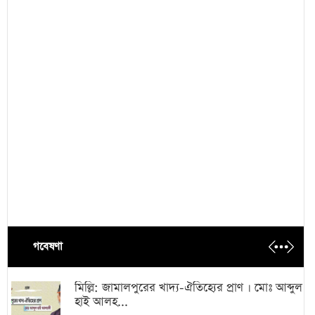
গবেষণা
মিল্লি: জামালপুরের খাদ্য-ঐতিহ্যের প্রাণ । মোঃ আব্দুল
হাই আলহ...