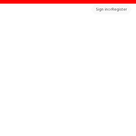
Sign in
or
Register