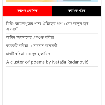
সর্বশেষ প্রকাশিত
সর্বাধিক পঠিত
মিল্লি: জামালপুরের খাদ্য-ঐতিহ্যের প্রাণ । মোঃ আব্দুল হাই
আলহাদী
আবিদ ফায়সালের একগুচ্ছ কবিতা
কয়েকটি কবিতা ।। সাযযাদ আনসারী
চারটি কবিতা । আব্দুল্লাহ্ জামিল
A cluster of poems by Nataša Radanović