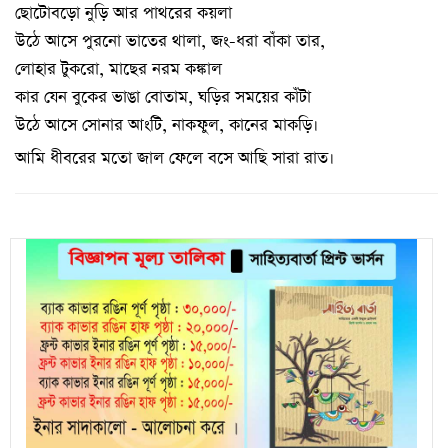
ছোটোবড়ো নুড়ি আর পাথরের কয়লা
উঠে আসে পুরনো ভাতের থালা, জং-ধরা বাঁকা তার,
লোহার টুকরো, মাছের নরম কঙ্কাল
কার যেন বুকের ভাঙা বোতাম, ঘড়ির সময়ের কাঁটা
উঠে আসে সোনার আংটি, নাকফুল, কানের মাকড়ি।
আমি ধীবরের মতো জাল ফেলে বসে আছি সারা রাত।