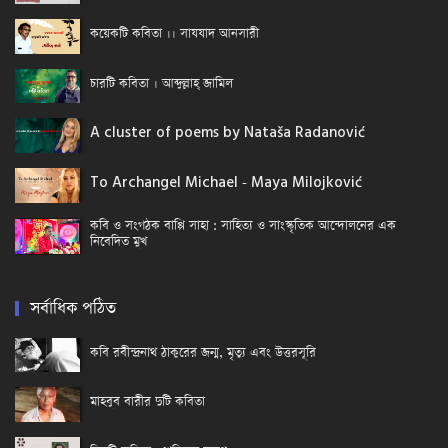
কয়েকটি কবিতা ।। সাযযাদ আনসারী
চারটি কবিতা । আব্দুল্লাহ্ জামিল
A cluster of poems by Nataša Radanović
To Archangel Michael - Maya Milojković
কবি ও সংগঠক বাপ্পি সাহা : সাহিত্য ও সাংস্কৃতিক আন্দোলনের এক
নিবেদিত মুখ
সর্বাধিক পঠিত
কবি রবীন্দ্রনাথ ঠাকুরের জন্ম, মৃত্যু এবং উত্তরসূরি
মাহবুব বারীর দুটি কবিতা