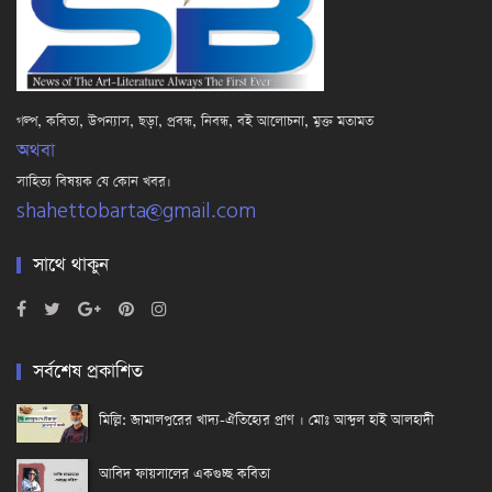
গল্প, কবিতা, উপন্যাস, ছড়া, প্রবন্ধ, নিবন্ধ, বই আলোচনা, মুক্ত মতামত
অথবা
সাহিত্য বিষয়ক যে কোন খবর।
shahettobarta@gmail.com
সাথে থাকুন
সর্বশেষ প্রকাশিত
মিল্লি: জামালপুরের খাদ্য-ঐতিহ্যের প্রাণ । মোঃ আব্দুল হাই আলহাদী
আবিদ ফায়সালের একগুচ্ছ কবিতা