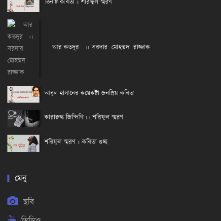
তিনটি কবিতা । শরিফুল স্মরণ
আর কতদূর ।। সরদার মোহম্মদ রাজ্জাক
আবুল হাসানের কয়েকটা জনপ্রিয় কবিতা
কারারুদ্ধ জিন্দিগি ।। শরিফুল স্মরণ
শরিফুল স্মরণ । কবিতা গুচ্ছ
মেনু
ছবি
ভিডিও