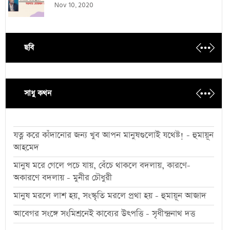
Nov 10, 2020
ছবি
সাধু কথন
যত্ন করে কাঁদানোর জন্য খুব আপন মানুষগুলোই যথেষ্ট! - হুমায়ূন
আহমেদ
মানুষ মরে গেলে পচে যায়, বেঁচে থাকলে বদলায়, কারণে-
অকারণে বদলায় - মুনীর চৌধুরী
মানুষ মরলে লাশ হয়, সংস্কৃতি মরলে প্রথা হয় - হুমায়ূন আজাদ
আবেগর সংঙ্গে সংমিশ্রনেই কাব্যের উৎপত্তি - সৃধীন্দ্রনাথ দত্ত