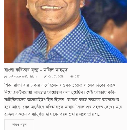
বাংলা কবিতার মৃত্যু - মজিদ মাহমুদ
Ariful Islam
পোস্ট করেছেন
Oct 01, 2018
2491
শিবনারায়ণ রায় ঢাকায় এসেছিলেন সম্ভবত ১৯৯০ সালের দিকে। তাকে
নিয়ে একটিঘরোয়া আড্ডার আয়োজন করা হয়েছিল। সেই আড্ডায় কবি-
সাহিত্যিকদের অনেকেইউপস্থিত ছিলেন। আমার কাছে সবচেয়ে স্মরণযোগ্য
হয়ে আছে- সেই অনুষ্ঠানে কবিআবদুল মান্নান সৈয়দ এর সহবত দেখে। মনে
হচ্ছিল একজন বাধ্যানুগত ছাত্র যেনপরম শ্রদ্ধার সঙ্গে তার গ..
আরও পড়ুন