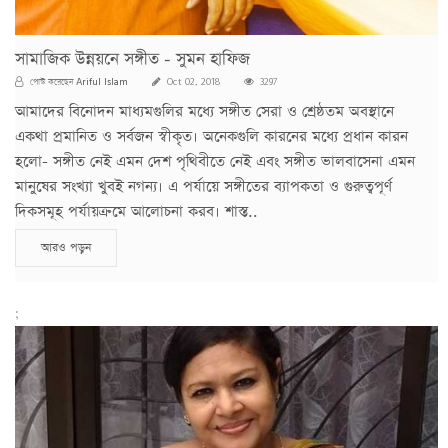
সামাজিক উন্নয়নে সঙ্গীত - সুমন হাফিজ
Ariful Islam
পোস্ট করেছেন
Oct 02, 2018
3297
আমাদের বিনোদন মাধ্যমগুলির মধ্যে সঙ্গীত সেরা ও শ্রেষ্ঠতম অবস্থানে
একথা প্রমানিত ও সর্বজন স্বীকৃত। অনেকগুলি কারনের মধ্যে প্রধান কারন
হলো- সঙ্গীত নেই এমন দেশ পৃথিবীতে নেই এবং সঙ্গীত ভালবাসেনা এমন
মানুষের সংখ্যা খুবই নগন্য। এ পর্যায়ে সঙ্গীতের ব্যাপকতা ও গুরুত্বপূর্ণ
দিকসমূহ পর্যায়ক্রমে আলোচনা করব। শাস্ত..
আরও পড়ুন
;