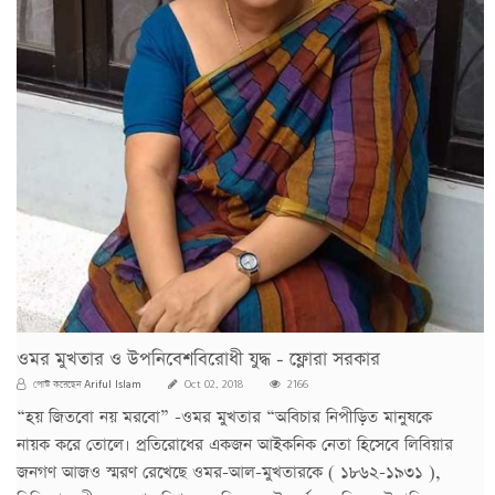
ওমর মুখতার ও উপনিবেশবিরোধী যুদ্ধ - ফ্লোরা সরকার
Ariful Islam
পোস্ট করেছেন
Oct 02, 2018
2166
“হয় জিতবো নয় মরবো” -ওমর মুখতার “অবিচার নিপীড়িত মানুষকে
নায়ক করে তোলে। প্রতিরোধের একজন আইকনিক নেতা হিসেবে লিবিয়ার
জনগণ আজও স্মরণ রেখেছে ওমর-আল-মুখতারকে ( ১৮৬২-১৯৩১ ),