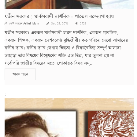
যতীন সরকার : মার্কসবাদী দার্শনিক - পাভেল বন্দ্যোপাধ্যায়
Ariful Islam
পোস্ট করেছেন
Sep 22, 2018
2425
যতীন সরকার। একজন মার্কসবাদী চারণ দার্শনিক, একজন প্রাবন্ধিক,
একজন শিক্ষক, একজন দেশবরেণ্য বুদ্ধিজীবী। কত পরিচয় দেবো আমাদের
যতীন দা’র। যতীন দা’র লেখার ভিন্নতা ও বিষয়বৈচিত্র্য সম্পূর্ণ আলাদা।
তাছাড়া তার বিষয়ের বিশ্লেষণের শক্তি এত ভিন্ন, যার তুলনা হয় না।
সর্বোপরি জাতীয় বিষয়ের মতো লোকায়ত বিষয় সম্..
আরও পড়ুন
;