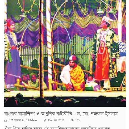
বাংলার যাত্রাশিল্প ও আধুনিক নাট্যরীতি - ড. মো. নজরুল ইসলাম
Ariful Islam
পোস্ট করেছেন
Dec 20, 2018
1881
ধীরে ধীরে হারিয়ে যাচ্ছে এই যাত্রাশিল্পআমাদের বঙ্গভূমিতে প্রথাগত