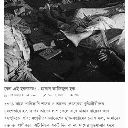
কেন এই হননযজ্ঞ? - হাসান আজিজুল হক
Ariful Islam
পোস্ট করেছেন
Dec 15, 2018
728
১৯৭১ সালে পাকিস্তানি শাসক ও তাদের দোসরেরা বুদ্ধিজীবীদের
নৃসংশভাবে হত্যার পর তাঁদের লাশ ফেলে রাখে ঢাকার রায়েরবাজার
বদ্ধভূমিতে। ছবি: সংগৃহীতবাংলাদেশের মুক্তিসংগ্রামের চূড়ান্ত ফল, আমাদের
রক্তাক্ত স্বাধীনতা। এটি নিছক একটি দিন বা নয় মাসের যুদ্ধযাত্রার ফলে