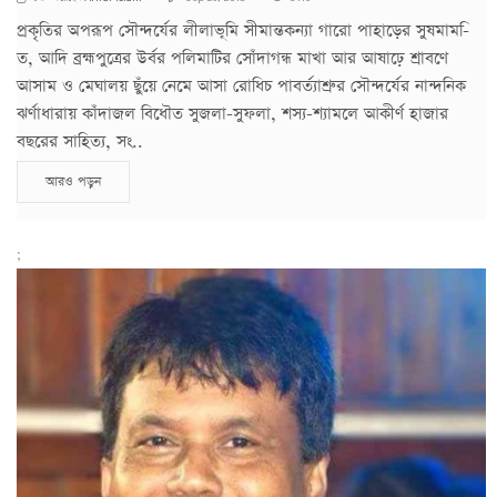
প্রকৃতির অপরূপ সৌন্দর্যের লীলাভূমি সীমান্তকন্যা গারো পাহাড়ের সুষমাম-ি
ত, আদি ব্রহ্মপুত্রের উর্বর পলিমাটির সোঁদাগন্ধ মাখা আর আষাঢ়ে শ্রাবণে
আসাম ও মেঘালয় ছুঁয়ে নেমে আসা রোধিচ পাবর্ত্যাশ্রুর সৌন্দর্যের নান্দনিক
ঝর্ণাধারায় কাঁদাজল বিধৌত সুজলা-সুফলা, শস্য-শ্যামলে আকীর্ণ হাজার
বছরের সাহিত্য, সং..
আরও পড়ুন
;