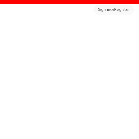
Sign in
or
Register