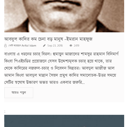
আবদুল কাদির কম চেনা বড় মানুষ -ইমরান মাহফুজ
Ariful Islam
পোস্ট করেছেন
Sep 23, 2018
2419
বাংলায় এ ধরনের চচার্ বিরল। হুমায়ুন আজাদের শামসুর রাহমান বিনিমার্ণ
কিংবা পিএইচডির প্রয়োজনে যেসব উদ্দেশ্যমূলক চচার্ হয়ে থাকে, তার
থেকে কাদিরের নজরুল-চচার্ ও নিবেদন ভিন্নতর। আবদুল আজীজ আল
আমান কিংবা আবদুল মান্নান সৈয়দ প্রমুখ কাদির সমালোচক-উত্তর সময়ে
সেটির স্বঘোষ উচ্চারণ অন্তত আরও একবার জরুরি..
আরও পড়ুন
;