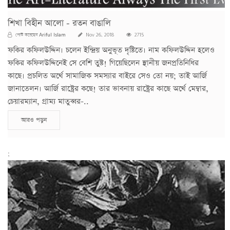
শিখা বিহীন আলো - রতন বাঙালি
Ariful Islam
পোস্ট করেছেন
Nov 26, 2018
2715
ফকির কফিলউদ্দিন। চলেন ইন্দ্রিয় অনুভূত দৃষ্টিতে। নাম কফিলউদ্দিন হলেও
ফকির কফিলউদ্দিনেই সে বেশি তুষ্ট! গিয়েছিলেন স্থানীয় জনপ্রতিনিধির
কাছে। প্রচলিত অর্থে সামাজিক সমস্যার বাইরে সেও তো নয়; তাই আর্জি
জানাতেলন। আর্জি রাষ্ট্রের কছে! তার ভাবনায় রাষ্ট্রের কাছে অর্থে মেম্বার,
চেয়ারম্যান, গ্রাম্য মাতুব্বর-..
আরও পড়ুন
;