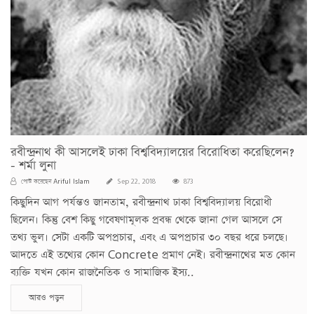
রবীন্দ্রনাথ কী আসলেই ঢাকা বিশ্ববিদ্যালয়ের বিরোধিতা করেছিলেন?
- শর্মা লুনা
Ariful Islam
পোস্ট করেছেন
Sep 22, 2018
873
কিছুদিন আগ পর্যন্তও জানতাম, রবীন্দ্রনাথ ঢাকা বিশ্ববিদ্যালয় বিরোধী
ছিলেন। কিন্তু বেশ কিছু গবেষণামূলক প্রবন্ধ থেকে জানা গেল আসলে সে
তথ্য ভুল। সেটা একটি অপপ্রচার, এবং এ অপপ্রচার ৩০ বছর ধরে চলছে।
আদতে এই তথ্যের কোন Concrete প্রমাণ নেই। রবীন্দ্রনাথের মত কোন
ব্যক্তি যখন কোন রাজনৈতিক ও সামাজিক ইস্য..
আরও পড়ুন