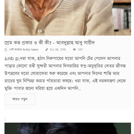
প্রেম কত প্রকার ও কী কী? - আবদুল্লাহ আবু সায়ীদ
Ariful Islam
পোস্ট করেছেন
Oct 06, 2018
1357
&nb p;ধরা যাক, হঠাৎ নিরুপায়ের মতো আপনি টের পেলেন আপনার
পাড়ার কোনো তন্বী সুন্দরী আপনার দিনরাত্রির স্বপ্ন-অনুভূতির ভেতর জীবন্ত
উপদ্রবের মতো ঘোরাফেরা শুরু করেছে এবং আপনার দিনের শান্তি আর
রাতের ঘুম নিশ্চিহ্ন করার পাঁয়তারা কষছে। ধরা যাক, এই নরকযন্ত্রণা থেকে
মুক্তি পাবার জন্যে মরিয়া হয়ে একদিন আপনি..
আরও পড়ুন
;