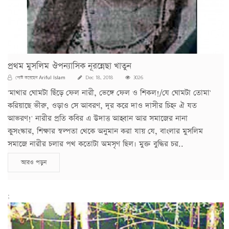
প্রথম মুসলিম ঔপন্যাসিক নূরন্নেছা খাতুন
Ariful Islam
পোস্ট করেছেন
Dec 18, 2018
3026
'মাথার ঘোমটা ছিঁড়ে ফেল নারী, ভেঙ্গে ফেল ও শিকল!/যে ঘোমটা তোমা'
করিয়াছে ভীরু, ওড়াও সে আবরণ, দূর করে দাও দাসীর চিহ্ন ঐ যত
আভরণ!' নারীর প্রতি কবির এ উদাত্ত আহ্বান আর সমাজের নানা
কুসংস্কার, শিক্ষার স্বল্পতা থেকে অনুমান করা যায় যে, বাংলার মুসলিম
সমাজে নারীর চলার পথ কতোটা অমসৃণ ছিল। মুক্ত বুদ্ধির চর..
আরও পড়ুন
;