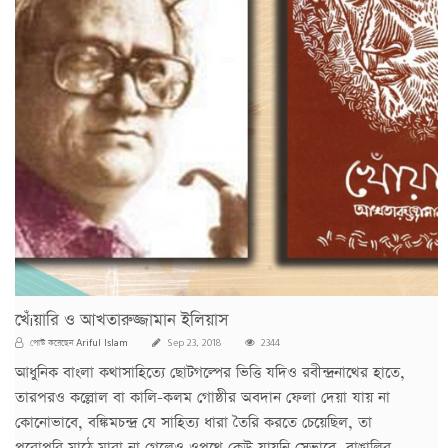
খেঁiয়ারি ও আখতারুজ্জামান ইলিয়াস
Ariful Islam
পোস্ট করেছেন
Sep 23, 2018
2344
আধুনিক বাংলা কথাসাহিত্যে ছোটগল্পের ভিত্তি যদিও রবীন্দ্রনাথের হাতে,
তারপরও কল্লোল বা কালি-কলম গোষ্ঠীর অবদান ফেলা দেয়া যায় না
কোনোভাবে, বঙ্কিমচন্দ্র যে সাহিত্য ধারা তৈরি করতে চেয়েছিল, তা
পুরোপুরি মাঠে মারা না গেলেও ওপথে কেউ যায়নি সেভাবে, বাঙালির