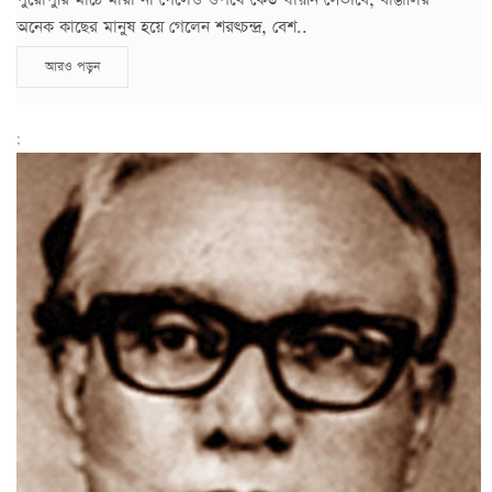
অনেক কাছের মানুষ হয়ে গেলেন শরৎচন্দ্র, বেশ..
আরও পড়ুন
;