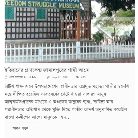
ইতিহাসের প্রাণকেন্দ্র জামালপুরের গান্ধী আশ্রম
Ariful Islam
পোস্ট করেছেন
Sep 22, 2018
2782
ব্রিটিশ শাসনামলে উপমহাদেশের স্বাধীনতার অগ্রদূত মহাত্মা গান্ধীর স্বদেশি
মন্ত্রে দীক্ষিত হয়েছিল ভারতবর্ষের খেটে খাওয়া সাধারণ মানুষ।
আত্মকর্মসংস্থানের মাধ্যমে এ অঞ্চলের মানুষের ক্ষুধা, দারিদ্র্য আর
পরাধীনতার অভিশাপ থেকে মুক্তি দিতে গান্ধীর আদর্শ অনুপ্রাণিত করেছিল
বাংলা ব-দ্বীপের লাখো মানুষকে। স্বদ..
আরও পড়ুন