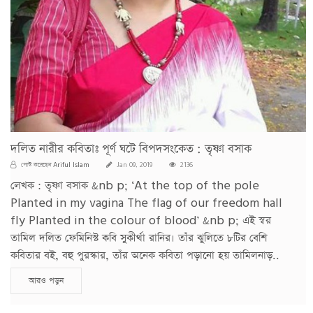
দলিত নারীর কবিতাঃ পূর্ণ ঘটে বিপদসংকেত : তৃষ্ণা বসাক
Ariful Islam
পোস্ট করেছেন
Jan 09, 2019
2136
লেখক : তৃষ্ণা বসাক &nb p; ‘At the top of the pole
Planted in my vagina The flag of our freedom hall
fly Planted in the colour of blood’ &nb p; এই স্বর
তামিল দলিত ফেমিনিস্ট কবি সুকীর্থা রানির। তাঁর ঝুলিতে ৮টির বেশি
কবিতার বই, বহু পুরস্কার, তাঁর অনেক কবিতা পড়ানো হয় তামিলনাড়..
আরও পড়ুন