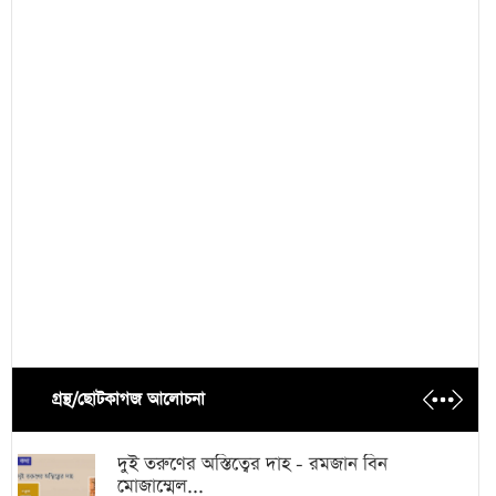
গ্রন্থ/ছোটকাগজ আলোচনা
দুই তরুণের অস্তিত্বের দাহ - রমজান বিন
মোজাম্মেল...