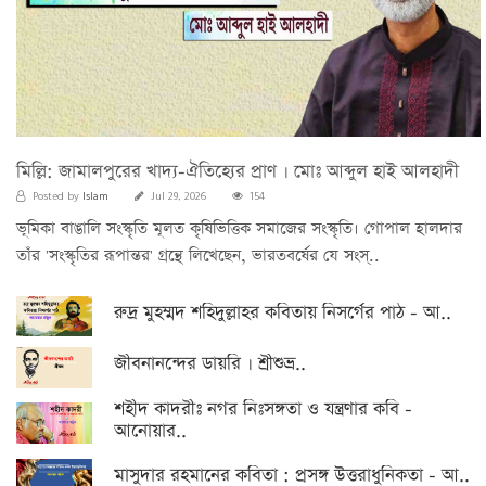
মিল্লি: জামালপুরের খাদ্য-ঐতিহ্যের প্রাণ । মোঃ আব্দুল হাই আলহাদী
Islam
Posted by
Jul 29, 2026
154
ভূমিকা বাঙালি সংস্কৃতি মূলত কৃষিভিত্তিক সমাজের সংস্কৃতি। গোপাল হালদার
তাঁর 'সংস্কৃতির রূপান্তর' গ্রন্থে লিখেছেন, ভারতবর্ষের যে সংস্..
রুদ্র মুহম্মদ শহিদুল্লাহর কবিতায় নিসর্গের পাঠ - আ..
জীবনানন্দের ডায়রি । শ্রীশুভ্র..
শহীদ কাদরীঃ নগর নিঃসঙ্গতা ও যন্ত্রণার কবি -
আনোয়ার..
মাসুদার রহমানের কবিতা : প্রসঙ্গ উত্তরাধুনিকতা - আ..