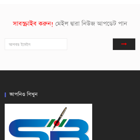
সাবস্ক্রাইব করুন!
মেইল দ্বারা নিউজ আপডেট পান
আপনিও লিখুন