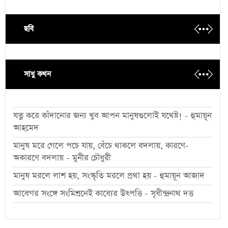
ছবি
সাধু কথন
যত্ন করে কাঁদানোর জন্য খুব আপন মানুষগুলোই যথেষ্ট! - হুমায়ূন
আহমেদ
মানুষ মরে গেলে পচে যায়, বেঁচে থাকলে বদলায়, কারণে-
অকারণে বদলায় - মুনীর চৌধুরী
মানুষ মরলে লাশ হয়, সংস্কৃতি মরলে প্রথা হয় - হুমায়ূন আজাদ
আবেগর সংঙ্গে সংমিশ্রনেই কাব্যের উৎপত্তি - সৃধীন্দ্রনাথ দত্ত