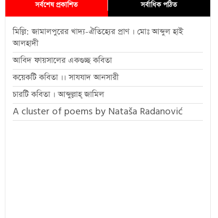
সর্বশেষ প্রকাশিত
সর্বাধিক পঠিত
মিল্লি: জামালপুরের খাদ্য-ঐতিহ্যের প্রাণ । মোঃ আব্দুল হাই
আলহাদী
আবিদ ফায়সালের একগুচ্ছ কবিতা
কয়েকটি কবিতা ।। সাযযাদ আনসারী
চারটি কবিতা । আব্দুল্লাহ্ জামিল
A cluster of poems by Nataša Radanović