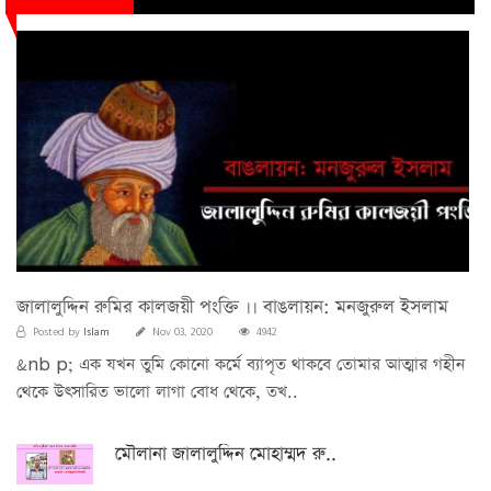
জালালুদ্দিন রুমির কালজয়ী পংক্তি ।। বাঙলায়ন: মনজুরুল ইসলাম
Islam
Posted by
Nov 03, 2020
4942
&nb p; এক যখন তুমি কোনো কর্মে ব্যাপৃত থাকবে তোমার আত্মার গহীন
থেকে উৎসারিত ভালো লাগা বোধ থেকে, তখ..
মৌলানা জালালুদ্দিন মোহাম্মদ রু..