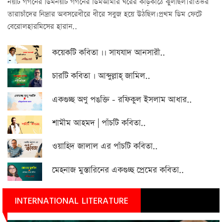
নয়টি গর্গনের ডিমনয়টি গর্গনের ডিমআমার ঘরের কড়িকাঠে ঝুলছিল।রাতভর
তারাচাঁদের নিদ্রার অবসরেধীরে ধীরে সবুজ হয়ে উঠছিল।প্রথম ডিম ফেটে
বেরোলহারমিসের হারান..
কয়েকটি কবিতা ।। সাযযাদ আনসারী..
চারটি কবিতা । আব্দুল্লাহ্ জামিল..
একগুচ্ছ অণু পঙক্তি - রফিকুল ইসলাম আধার..
শামীম আহমদ | পাঁচটি কবিতা..
ওয়াহিদ জালাল এর পাঁচটি কবিতা..
মেহনাজ মুস্তারিনের একগুচ্ছ প্রেমের কবিতা..
INTERNATIONAL LITERATURE