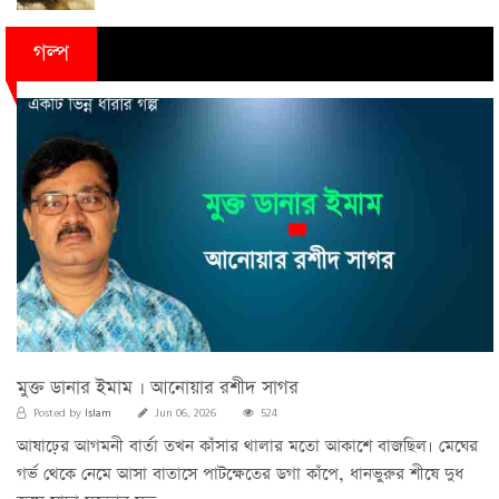
গল্প
মুক্ত ডানার ইমাম । আনোয়ার রশীদ সাগর
Islam
Posted by
Jun 06, 2026
524
আষাঢ়ের আগমনী বার্তা তখন কাঁসার থালার মতো আকাশে বাজছিল। মেঘের
গর্ভ থেকে নেমে আসা বাতাসে পাটক্ষেতের ডগা কাঁপে, ধানভুরুর শীষে দুধ