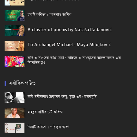
চারটি কবিতা । আব্দুল্লাহ্ জামিল
A cluster of poems by Nataša Radanović
To Archangel Michael - Maya Milojković
কবি ও সংগঠক বাপ্পি সাহা : সাহিত্য ও সাংস্কৃতিক আন্দোলনের এক
নিবেদিত মুখ
সর্বাধিক পঠিত
কবি রবীন্দ্রনাথ ঠাকুরের জন্ম, মৃত্যু এবং উত্তরসূরি
মাহবুব বারীর দুটি কবিতা
তিনটি কবিতা । শরিফুল স্মরণ