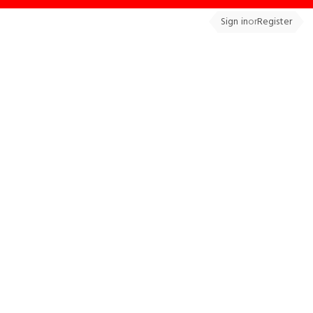
Sign in
or
Register