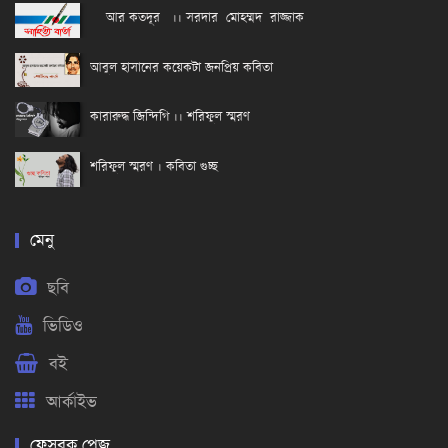
আর কতদূর ।। সরদার মোহম্মদ রাজ্জাক
আবুল হাসানের কয়েকটা জনপ্রিয় কবিতা
কারারুদ্ধ জিন্দিগি ।। শরিফুল স্মরণ
শরিফুল স্মরণ । কবিতা গুচ্ছ
মেনু
ছবি
ভিডিও
বই
আর্কাইভ
ফেসবুক পেজ