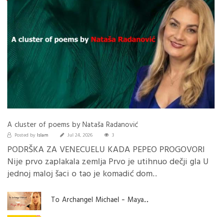
A cluster of poems by Nataša Radanović
Islam
Posted by
Jul 24, 2026
3
PODRŠKA ZA VENECUELU KADA PEPEO PROGOVORI
Nije prvo zaplakala zemlja Prvo je utihnuo dečji gla U
jednoj maloj šaci o tao je komadić dom..
To Archangel Michael - Maya..