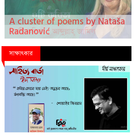
A cluster of poems by Nataša
Radanović
সাক্ষাৎকার