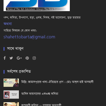
গল্প, কবিতা, উপন্যাস, ছড়া, প্রবন্ধ, নিবন্ধ, বই আলোচনা, মুক্ত মতামত
অথবা
সাহিত্য বিষয়ক যে কোন খবর।
shahettobarta@gmail.com
সাথে থাকুন
সর্বশেষ প্রকাশিত
মিল্লি: জামালপুরের খাদ্য-ঐতিহ্যের প্রাণ । মোঃ আব্দুল হাই আলহাদী
আবিদ ফায়সালের একগুচ্ছ কবিতা
কয়েকটি কবিতা ।। সাযযাদ আনসারী