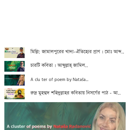
মিল্লি: জামালপুরের খাদ্য-ঐতিহ্যের প্রাণ । মোঃ আব্দ..
চারটি কবিতা । আব্দুল্লাহ্ জামিল..
A clu ter of poem by Nataša..
রুদ্র মুহম্মদ শহিদুল্লাহর কবিতায় নিসর্গের পাঠ - আ..