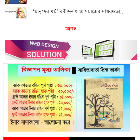
‘মানুষের ধর্ম’ রবীন্দ্রনাথ ও সমাজের দায়বদ্ধতা..
আরও