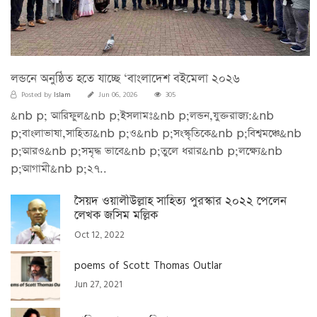
লন্ডনে অনুষ্ঠিত হতে যাচ্ছে ‘বাংলাদেশ বইমেলা ২০২৬
Islam
Posted by
Jun 06, 2026
305
&nb p; আরিফুল&nb p;ইসলামঃ&nb p;লন্ডন,যুক্তরাজ্য:&nb
p;বাংলাভাষা,সাহিত্য&nb p;ও&nb p;সংস্কৃতিকে&nb p;বিশ্বমঞ্চে&nb
p;আরও&nb p;সমৃদ্ধ ভাবে&nb p;তুলে ধরার&nb p;লক্ষ্যে&nb
p;আগামী&nb p;২৭..
সৈয়দ ওয়ালীউল্লাহ সাহিত্য পুরস্কার ২০২২ পেলেন
লেখক জসিম মল্লিক
Oct 12, 2022
poems of Scott Thomas Outlar
Jun 27, 2021