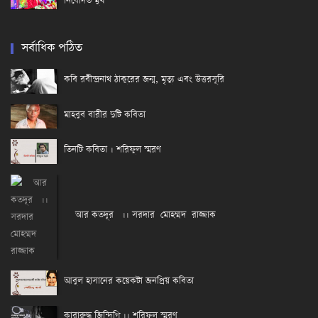
নিবেদিত মুখ
সর্বাধিক পঠিত
কবি রবীন্দ্রনাথ ঠাকুরের জন্ম, মৃত্যু এবং উত্তরসূরি
মাহবুব বারীর দুটি কবিতা
তিনটি কবিতা । শরিফুল স্মরণ
আর কতদূর ।। সরদার মোহম্মদ রাজ্জাক
আবুল হাসানের কয়েকটা জনপ্রিয় কবিতা
কারারুদ্ধ জিন্দিগি ।। শরিফুল স্মরণ