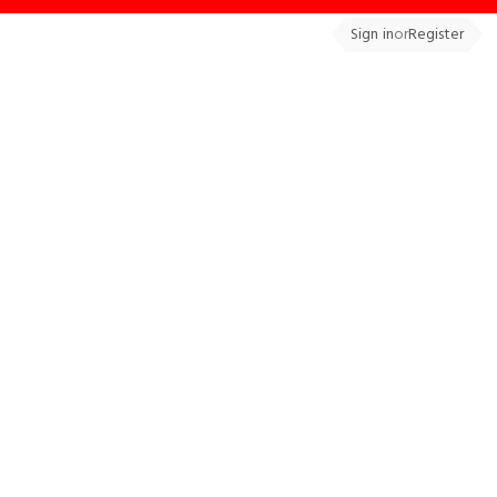
Sign in
or
Register