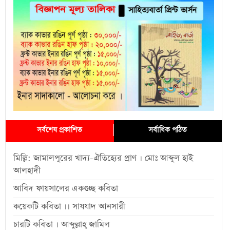
সর্বশেষ প্রকাশিত
সর্বাধিক পঠিত
মিল্লি: জামালপুরের খাদ্য-ঐতিহ্যের প্রাণ । মোঃ আব্দুল হাই
আলহাদী
আবিদ ফায়সালের একগুচ্ছ কবিতা
কয়েকটি কবিতা ।। সাযযাদ আনসারী
চারটি কবিতা । আব্দুল্লাহ্ জামিল