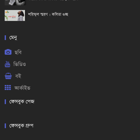
শরিফুল স্মরণ । কবিতা গুচ্ছ
মেনু
ছবি
ভিডিও
বই
আর্কাইভ
ফেসবুক পেজ
ফেসবুক গ্রুপ