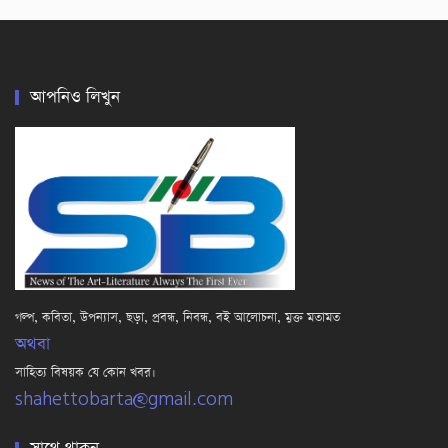
আপনিও লিখুন
গল্প, কবিতা, উপন্যাস, ছড়া, প্রবন্ধ, নিবন্ধ, বই আলোচনা, মুক্ত মতামত
অথবা
সাহিত্য বিষয়ক যে কোন খবর।
shahettobarta@gmail.com