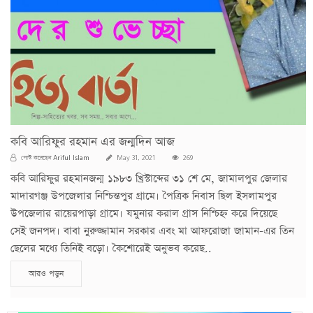
কবি আরিফুর রহমান এর জন্মদিন আজ
Ariful Islam
পোস্ট করেছেন
May 31, 2021
269
কবি আরিফুর রহমানজন্ম ১৯৮৩ খ্রিস্টাব্দের ৩১ শে মে, জামালপুর জেলার
মাদারগঞ্জ উপজেলার নিশ্চিন্তপুর গ্রামে। পৈত্রিক নিবাস ছিল ইসলামপুর
উপজেলার রায়েরপাড়া গ্রামে। যমুনার করাল গ্রাস নিশ্চিহ্ন করে দিয়েছে
সেই জনপদ। বাবা নুরুজ্জামান সরকার এবং মা আফরোজা জামান-এর তিন
ছেলের মধ্যে তিনিই বড়ো। কৈশোরেই অনুভব করেছ..
আরও পড়ুন