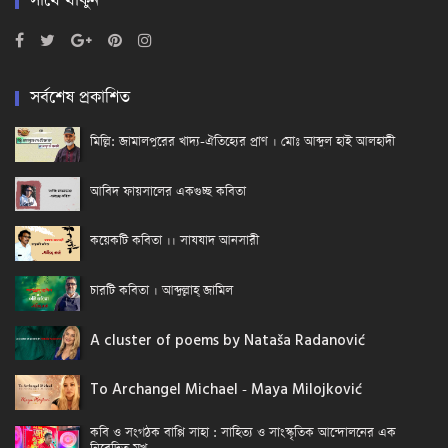
সাথে থাকুন
সর্বশেষ প্রকাশিত
মিল্লি: জামালপুরের খাদ্য-ঐতিহ্যের প্রাণ । মোঃ আব্দুল হাই আলহাদী
আবিদ ফায়সালের একগুচ্ছ কবিতা
কয়েকটি কবিতা ।। সাযযাদ আনসারী
চারটি কবিতা । আব্দুল্লাহ্ জামিল
A cluster of poems by Nataša Radanović
To Archangel Michael - Maya Milojković
কবি ও সংগঠক বাপ্পি সাহা : সাহিত্য ও সাংস্কৃতিক আন্দোলনের এক