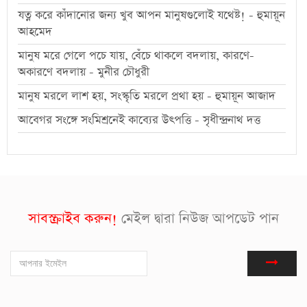
যত্ন করে কাঁদানোর জন্য খুব আপন মানুষগুলোই যথেষ্ট! - হুমায়ূন
আহমেদ
মানুষ মরে গেলে পচে যায়, বেঁচে থাকলে বদলায়, কারণে-
অকারণে বদলায় - মুনীর চৌধুরী
মানুষ মরলে লাশ হয়, সংস্কৃতি মরলে প্রথা হয় - হুমায়ূন আজাদ
আবেগর সংঙ্গে সংমিশ্রনেই কাব্যের উৎপত্তি - সৃধীন্দ্রনাথ দত্ত
সাবস্ক্রাইব করুন!
মেইল দ্বারা নিউজ আপডেট পান