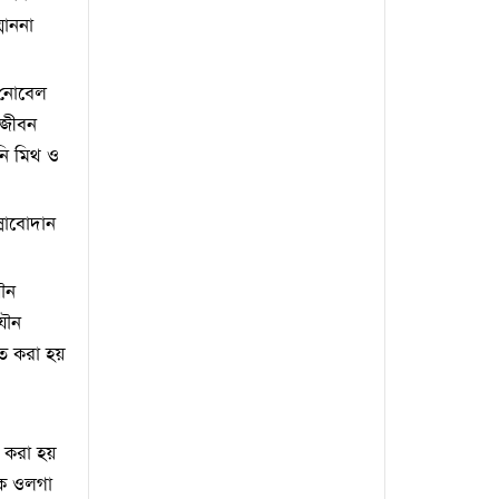
মাননা
। নোবেল
 জীবন
নি মিথ ও
্লোবোদান
যৌন
যৌন
িত করা হয়
 করা হয়
খক ওলগা