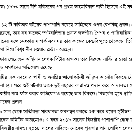
সিত। ১৯৯৩ সালে টনি মরিসনের পর প্রথম আমেরিকান নারী হিসেবে এই সম্
র ১২ টি কবিতার বইয়ের পাশাপাশি রয়েছে সাহিত্যের ওপর বেশকিছু প্রবন্ধ
হয়েছে, তার সব কাজেই স্পষ্টবাদিতার প্রয়াস লক্ষণীয়। শৈশব ও পারিবারিক
র সঙ্গে চমৎকার সম্পর্ক সবসময় তার কাজের কেন্দ্রবিন্দুতে থেকেছে। তি
েরণা নিয়ে বিশ্বজনীন হওয়ার চেষ্টা করেছেন।
র পেয়েছেন অস্ট্রিয়ান লেখক পিটার হান্দক। তার বিরুদ্ধে সার্বিয়ার নেতা স
দ্ধ সমর্থনের অভিযোগ রয়েছে।
 এক সদস্যের স্বামী ও জনপ্রিয় আলোকচিত্রী জ্যঁ ক্লদ আর্নোর বিরুদ্ধে 
না হয়। পরে ওই ঘটনায় তাকে দুই বছরের কারাদণ্ড প্রদান করে আদালত। 
িজয়ীর নাম ফাঁস করার অভিযোগও রয়েছে তার বিরুদ্ধে। বিতর্কের মুখে স্থগ
োবেল প্রদান।
৯ সাল থেকে অতিরিক্ত সাবধানতা অবলম্বন করতে শুরু করে রয়েল সুইডিশ
নোবেল কমিটির কাঠামোও। এ বছর ২০১৯ সালের বিজয়ীর পাশাপাশি ঘোষণা
 বিজয়ীয় নামও। ২০১৮ সালের সাহিত্যে নোবেল পুরস্কার পান পোলিশ লে