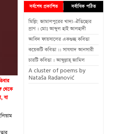
সর্বশেষ প্রকাশিত
সর্বাধিক পঠিত
মিল্লি: জামালপুরের খাদ্য-ঐতিহ্যের
প্রাণ । মোঃ আব্দুল হাই আলহাদী
আবিদ ফায়সালের একগুচ্ছ কবিতা
কয়েকটি কবিতা ।। সাযযাদ আনসারী
চারটি কবিতা । আব্দুল্লাহ্ জামিল
A cluster of poems by
Nataša Radanović
তিবার
্ষ থেকে
ে, যা
ইলিয়াম
নতার