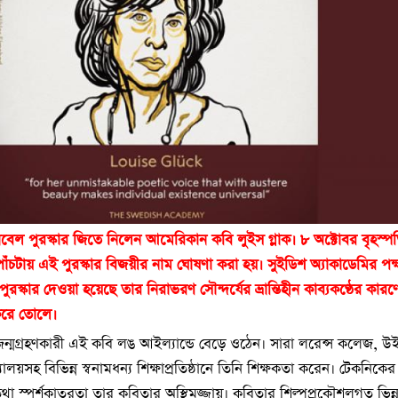
বেল পুরস্কার জিতে নিলেন আমেরিকান কবি লুইস গ্লাক। ৮ অক্টোবর বৃহস্প
ঁচটায় এই পুরস্কার বিজয়ীর নাম ঘোষণা করা হয়। সুইডিশ অ্যাকাডেমির পক
ুরস্কার দেওয়া হয়েছে তার নিরাভরণ সৌন্দর্যের ভ্রান্তিহীন কাব্যকণ্ঠের কারণ
ন করে তোলে।
ন্মগ্রহণকারী এই কবি লঙ আইল্যান্ডে বেড়ে ওঠেন। সারা লরেন্স কলেজ, উ
যালয়সহ বিভিন্ন স্বনামধন্য শিক্ষাপ্রতিষ্ঠানে তিনি শিক্ষকতা করেন। টেকনিকের
 তথা স্পর্শকাতরতা তার কবিতার অস্থিমজ্জায়। কবিতার শিল্পপ্রকৌশলগত ভিন্