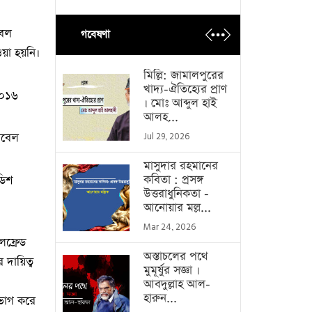
বেল
গবেষণা
ওয়া হয়নি।
মিল্লি: জামালপুরের
খাদ্য-ঐতিহ্যের প্রাণ
২০১৬
। মোঃ আব্দুল হাই
আলহ...
োবেল
Jul 29, 2026
মাসুদার রহমানের
কবিতা : প্রসঙ্গ
ডিশ
উত্তরাধুনিকতা -
আনোয়ার মল্ল...
Mar 24, 2026
লফ্রেড
অস্তাচলের পথে
দায়িত্ব
মুমূর্ষুর সজ্ঞা ।
আবদুল্লাহ আল-
হারুন...
 ভাগ করে