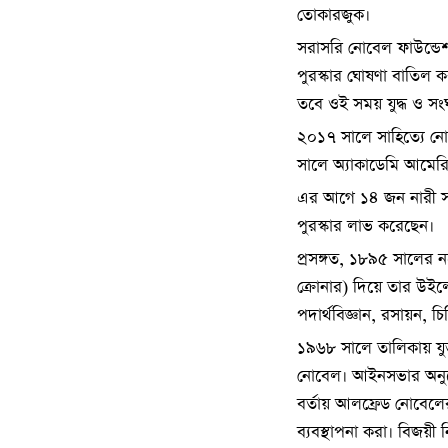
তোকারজুক।
সরাসরি নোবেল ফাউন্ডেশ
পুরস্কার ঘোষণা বাতিল ক
তবে ওই সময় যুদ্ধ ও সং
২০১৭ সালে সাহিত্যে নো
সালে অ্যাকাডেমি আমেরি
এর আগে ১৪ জন নারী সাহি
পুরস্কার লাভ করেছেন।
প্রসঙ্গত, ১৮৯৫ সালের 
ক্রোনার) দিয়ে তার উইলে
পদার্থবিজ্ঞান, রসায়ন, চি
১৯৬৮ সালে তালিকায় যুক
নোবেল। আইনসভার অনুমো
বর্তায় আলফ্রেড নোবেলের 
ব্যবস্থাপনা করা। বিজয়ী