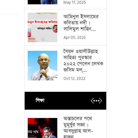
May 17, 2025
আমিনুল ইসলামের
কবিতায় নদী ।
সালিমুল শাহিন...
Apr 05, 2023
সৈয়দ ওয়ালীউল্লাহ
সাহিত্য পুরস্কার
২০২২ পেলেন লেখক
জসিম মল্...
Oct 12, 2022
শিক্ষা
অস্তাচলের পথে
মুমূর্ষুর সজ্ঞা ।
আবদুল্লাহ আল-
হারুন...