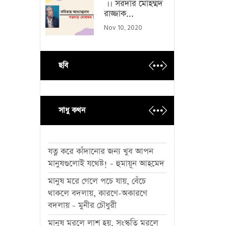
।। সরদার মোহম্মদ
রাজ্জাক...
Nov 10, 2020
ছবি
সাধু কথন
যত্ন করে কাঁদানোর জন্য খুব আপন
মানুষগুলোই যথেষ্ট! - হুমায়ূন আহমেদ
মানুষ মরে গেলে পচে যায়, বেঁচে
থাকলে বদলায়, কারণে-অকারণে
বদলায় - মুনীর চৌধুরী
মানুষ মরলে লাশ হয়, সংস্কৃতি মরলে