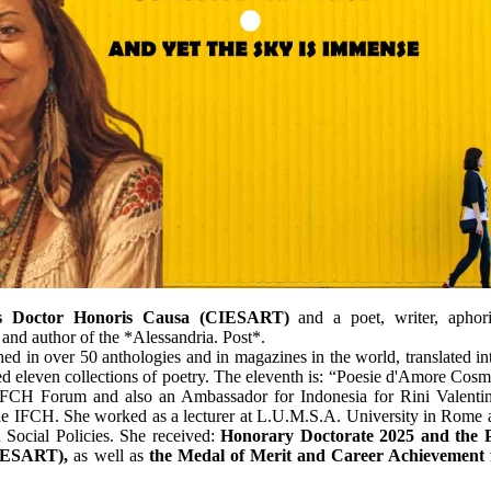
is Doctor Honoris Causa (CIESART)
and a poet, writer, aphoris
st and author of the *Alessandria. Post*.
d in over 50 anthologies and in magazines in the world, translated in
d eleven collections of poetry. The eleventh is: “Poesie d'Amore Cosm
IFCH Forum and also an Ambassador for Indonesia for Rini Valenti
he IFCH. She worked as a lecturer at L.U.M.S.A. University in Rome a
 Social Policies. She received:
Honorary Doctorate 2025 and the 
IESART),
as well as
the Medal of Merit and Career Achievement 