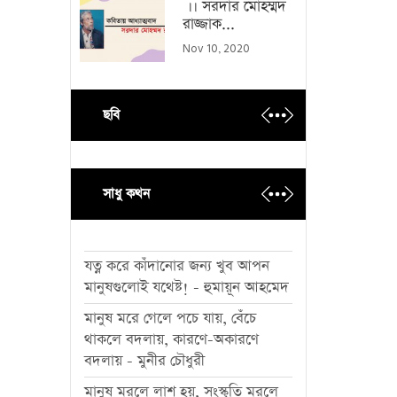
।। সরদার মোহম্মদ
রাজ্জাক...
Nov 10, 2020
ছবি
সাধু কথন
যত্ন করে কাঁদানোর জন্য খুব আপন
মানুষগুলোই যথেষ্ট! - হুমায়ূন আহমেদ
মানুষ মরে গেলে পচে যায়, বেঁচে
থাকলে বদলায়, কারণে-অকারণে
বদলায় - মুনীর চৌধুরী
মানুষ মরলে লাশ হয়, সংস্কৃতি মরলে