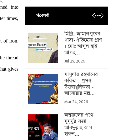
e.
rned into
গবেষণা
er times,
মিল্লি: জামালপুরের
খাদ্য-ঐতিহ্যের প্রাণ
t of iron,
। মোঃ আব্দুল হাই
আলহ...
the thread
Jul 29, 2026
that gives
মাসুদার রহমানের
কবিতা : প্রসঙ্গ
উত্তরাধুনিকতা -
আনোয়ার মল্ল...
Mar 24, 2026
অস্তাচলের পথে
মুমূর্ষুর সজ্ঞা ।
আবদুল্লাহ আল-
হারুন...