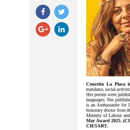
Concetta La Placa 
translator, social activi
Her poems were publishe
languages. She publishe
is an Ambassador for 
honorary doctor from t
Ministry of Labour and
Mar Award 2025
,
(C
CIESART.