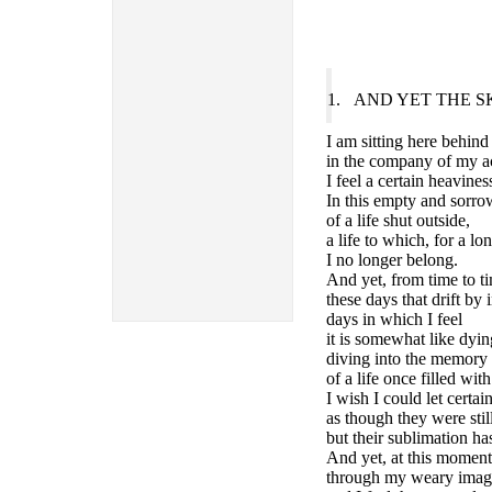
1.
AND YET THE S
I am sitting here behin
in the company of my a
I feel a certain heavines
In this empty and sorro
of a life shut outside,
a life to which, for a l
I no longer belong.
And yet, from time to ti
these days that drift by 
days in which I feel
it is somewhat like dyin
diving into the memory
of a life once filled wit
I wish I could let certai
as though they were sti
but their sublimation ha
And yet, at this moment
through my weary imagi