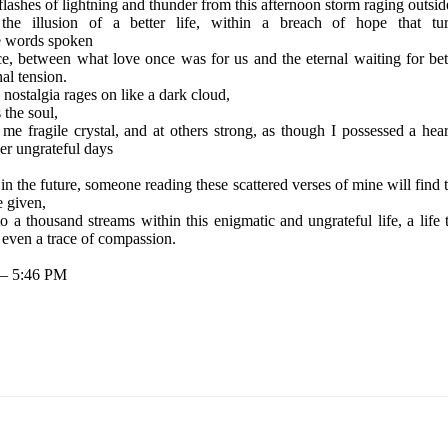
 flashes of lightning and thunder from this afternoon storm raging outsid
the illusion of a better life, within a breach of hope that tu
e words spoken
e, between what love once was for us and the eternal waiting for bett
al tension.
nostalgia rages on like a dark cloud,
 the soul,
e fragile crystal, and at others strong, as though I possessed a hear
er ungrateful days
n the future, someone reading these scattered verses of mine will find 
e given,
o a thousand streams within this enigmatic and ungrateful life, a life 
even a trace of compassion.
— 5:46 PM