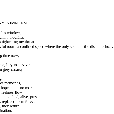
KY IS IMMENSE
d this window,
ching thoughts.
s tightening my throat.
wful room, a confined space where the only sound is the distant echo…
ong time now,
me, I try to survive
in grey anxiety,
g,
 of memories,
h hope that is no more.
n feelings flow
ll untouched, alive, present…
s replaced them forever.
, they return
nation,