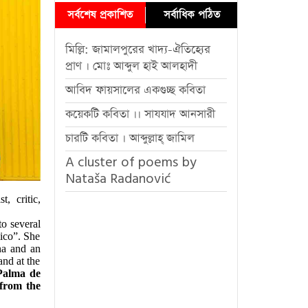
সর্বশেষ প্রকাশিত
সর্বাধিক পঠিত
মিল্লি: জামালপুরের খাদ্য-ঐতিহ্যের
প্রাণ । মোঃ আব্দুল হাই আলহাদী
আবিদ ফায়সালের একগুচ্ছ কবিতা
কয়েকটি কবিতা ।। সাযযাদ আনসারী
চারটি কবিতা । আব্দুল্লাহ্ জামিল
A cluster of poems by
Nataša Radanović
t, critic,
to several
ico”. She
na and an
nd at the
Palma de
from the