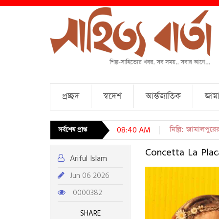
প্রচ্ছদ
স্বদেশ
আর্ন্তজাতিক
জামা
চারটি কবিতা । আব্দ
সর্বশেষ প্রাপ্ত
08:40 AM
Concetta La Pla
Ariful Islam
Jun 06 2026
0000382
SHARE