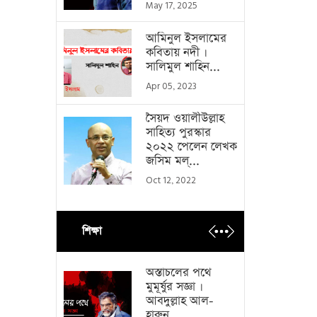
May 17, 2025
আমিনুল ইসলামের
কবিতায় নদী ।
সালিমুল শাহিন...
Apr 05, 2023
সৈয়দ ওয়ালীউল্লাহ
সাহিত্য পুরস্কার
২০২২ পেলেন লেখক
জসিম মল্...
Oct 12, 2022
শিক্ষা
অস্তাচলের পথে
মুমূর্ষুর সজ্ঞা ।
আবদুল্লাহ আল-
হারুন...