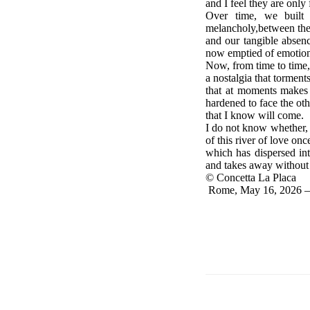
and I feel they are only
Over time, we built 
melancholy,between th
and our tangible absenc
now emptied of emotion
Now, from time to time, 
a nostalgia that torments
that at moments makes m
hardened to face the oth
that I know will come.
I do not know whether, i
of this river of love onc
which has dispersed int
and takes away without 
© Concetta La Placa
Rome, May 16, 2026 