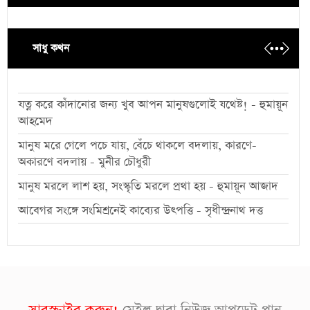
সাধু কথন
যত্ন করে কাঁদানোর জন্য খুব আপন মানুষগুলোই যথেষ্ট! - হুমায়ূন
আহমেদ
মানুষ মরে গেলে পচে যায়, বেঁচে থাকলে বদলায়, কারণে-
অকারণে বদলায় - মুনীর চৌধুরী
মানুষ মরলে লাশ হয়, সংস্কৃতি মরলে প্রথা হয় - হুমায়ূন আজাদ
আবেগর সংঙ্গে সংমিশ্রনেই কাব্যের উৎপত্তি - সৃধীন্দ্রনাথ দত্ত