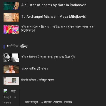
A cluster of poems by Nataša Radanović
To Archangel Michael - Maya Milojković
কবি ও সংগঠক বাপ্পি সাহা : সাহিত্য ও সাংস্কৃতিক আন্দোলনের এক
নিবেদিত মুখ
সর্বাধিক পঠিত
কবি রবীন্দ্রনাথ ঠাকুরের জন্ম, মৃত্যু এবং উত্তরসূরি
মাহবুব বারীর দুটি কবিতা
তিনটি কবিতা । শরিফুল স্মরণ
আর কতদূর ।। সরদার মোহম্মদ রাজ্জাক