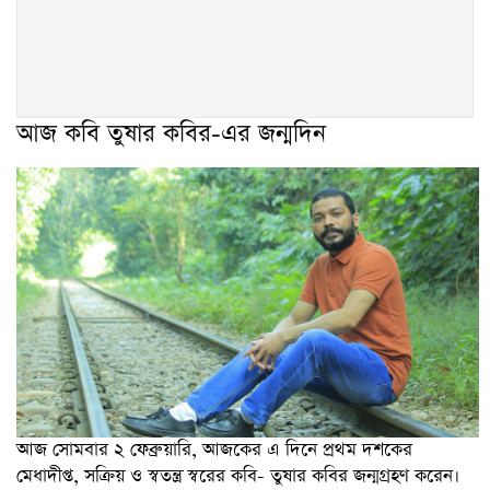
আজ কবি তুষার কবির-এর জন্মদিন
আজ সোমবার ২ ফেব্রুয়ারি, আজকের এ দিনে প্রথম দশকের
মেধাদীপ্ত, সক্রিয় ও স্বতন্ত্র স্বরের কবি- তুষার কবির জন্মগ্রহণ করেন।