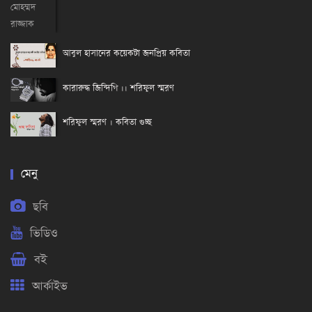
আবুল হাসানের কয়েকটা জনপ্রিয় কবিতা
কারারুদ্ধ জিন্দিগি ।। শরিফুল স্মরণ
শরিফুল স্মরণ । কবিতা গুচ্ছ
মেনু
ছবি
ভিডিও
বই
আর্কাইভ