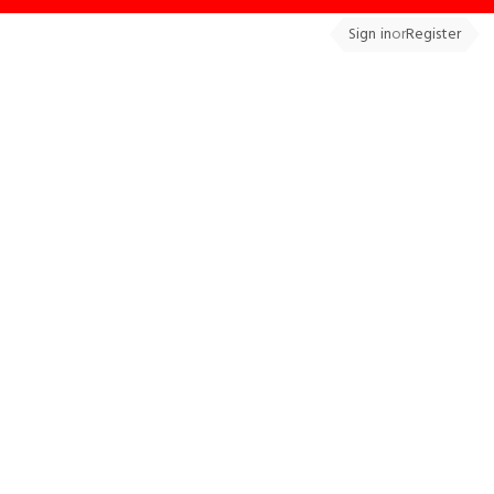
Sign in
or
Register