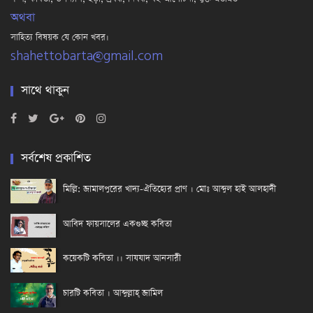
অথবা
সাহিত্য বিষয়ক যে কোন খবর।
shahettobarta@gmail.com
সাথে থাকুন
সর্বশেষ প্রকাশিত
মিল্লি: জামালপুরের খাদ্য-ঐতিহ্যের প্রাণ । মোঃ আব্দুল হাই আলহাদী
আবিদ ফায়সালের একগুচ্ছ কবিতা
কয়েকটি কবিতা ।। সাযযাদ আনসারী
চারটি কবিতা । আব্দুল্লাহ্ জামিল