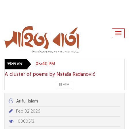
Toggl
Navig
05:40 PM
সর্বশেষ প্রাপ্ত
A cluster of poems by Nataša Radanović
Ariful Islam
Feb 02 2026
0000513