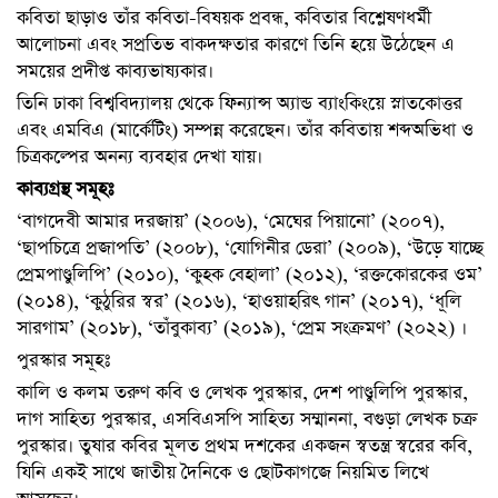
কবিতা ছাড়াও তাঁর কবিতা-বিষয়ক প্রবন্ধ, কবিতার বিশ্লেষণধর্মী
আলোচনা এবং সপ্রতিভ বাকদক্ষতার কারণে তিনি হয়ে উঠেছেন এ
সময়ের প্রদীপ্ত কাব্যভাষ্যকার।
তিনি ঢাকা বিশ্ববিদ্যালয় থেকে ফিন্যান্স অ্যান্ড ব্যাংকিংয়ে স্নাতকোত্তর
এবং এমবিএ (মার্কেটিং) সম্পন্ন করেছেন। তাঁর কবিতায় শব্দঅভিধা ও
চিত্রকল্পের অনন্য ব্যবহার দেখা যায়।
কাব্যগ্রন্থ সমূহঃ
‘বাগদেবী আমার দরজায়’ (২০০৬), ‘মেঘের পিয়ানো’ (২০০৭),
‘ছাপচিত্রে প্রজাপতি’ (২০০৮), ‘যোগিনীর ডেরা’ (২০০৯), ‘উড়ে যাচ্ছে
প্রেমপাণ্ডুলিপি’ (২০১০), ‘কুহক বেহালা’ (২০১২), ‘রক্তকোরকের ওম’
(২০১৪), ‘কুঠুরির স্বর’ (২০১৬), ‘হাওয়াহরিৎ গান’ (২০১৭), ‘ধূলি
সারগাম’ (২০১৮), ‘তাঁবুকাব্য’ (২০১৯), ‘প্রেম সংক্রমণ’ (২০২২) ।
পুরস্কার সমূহঃ
কালি ও কলম তরুণ কবি ও লেখক পুরস্কার, দেশ পাণ্ডুলিপি পুরস্কার,
দাগ সাহিত্য পুরস্কার, এসবিএসপি সাহিত্য সম্মাননা, বগুড়া লেখক চক্র
পুরস্কার। তুষার কবির মূলত প্রথম দশকের একজন স্বতন্ত্র স্বরের কবি,
যিনি একই সাথে জাতীয় দৈনিকে ও ছোটকাগজে নিয়মিত লিখে