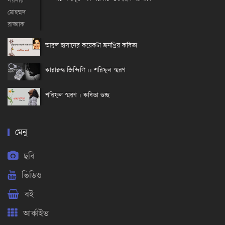
আবুল হাসানের কয়েকটা জনপ্রিয় কবিতা
কারারুদ্ধ জিন্দিগি ।। শরিফুল স্মরণ
শরিফুল স্মরণ । কবিতা গুচ্ছ
মেনু
ছবি
ভিডিও
বই
আর্কাইভ