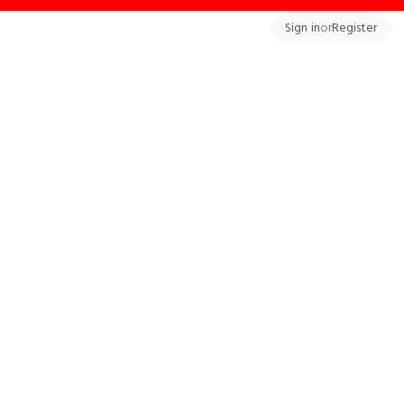
Sign in
or
Register