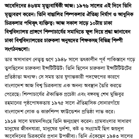
আবেদিনের ৪৬তম মৃত্যুবার্ষিকী আজ। ১৯৭৬ সালের এই দিনে তিনি
মৃত্যুবরণ করেন। তিনি বাঙালির শিল্পকলার ঐতিহ্য নির্মাণ ও আধুনিক
চিত্রকলার পথিকৃৎ ব্যক্তিত্ব। আজ সকাল সাড়ে ১০টায় ঢাকা
বিশ্ববিদ্যালয় প্রাঙ্গণে শিল্পাচার্যের সমাধিতে ফুল দিয়ে শ্রদ্ধা জানাবেন
ঢাকা বিশ্ববিদ্যালয়ের চারুকলা অনুষদের শিক্ষকসহ বিভিন্ন শিল্পী
সংগঠনগুলো।
তার অসাধারণ নেতৃত্ব গুণে ১৯৪৮ সালে তৎকালীন পূর্ব পাকিস্তানে গড়ে
তুলছিলেন চারুকলা ইন্সটিটিউট। তিনি ছিলেন চারুকলা ইন্সটিটিউটের
প্রতিষ্ঠাতা অধ্যক্ষ। সে সময় তার যুগান্তকারী পদক্ষেপের কারণে
বাংলাদেশ আজ বিশ্ব চিত্রকলায় এক অনন্য অবস্থান তৈরি করতে
পেরেছে। শিল্পাচার্যের ঐকান্তিক প্রচেষ্টা এবং বঙ্গবন্ধু শেখ মুজিবুর
রহমানের পৃষ্ঠপোষকতায় ১৯৭৫ সালে ঐতিহাসিক সোনারগাঁয়ে
বাংলাদেশ লোক ও কারুশিল্প ফাউন্ডেশন প্রতিষ্ঠা লাভ করে।
১৯১৪ সালে ময়মনসিংহে তিনি জন্মগ্রহণ করেন। গ্রামবাংলার সাধারণ
মানুষের জীবনযাত্রা, মানুষের দুর্দশা, কষ্ট ও সংগ্রামই ছিল জয়নুল
আবেদিনের চিত্রকর্মের প্রধান উপজীব্য। তিনি এঁকেছেন ১৯৪৩ সালের