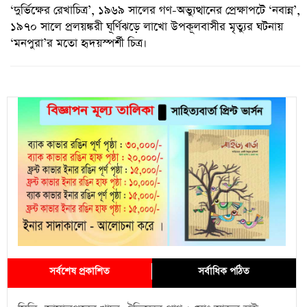
‘দুর্ভিক্ষের রেখাচিত্র’, ১৯৬৯ সালের গণ-অভ্যুত্থানের প্রেক্ষাপটে ‘নবান্ন’,
১৯৭০ সালে প্রলয়ঙ্করী ঘূর্ণিঝড়ে লাখো উপকূলবাসীর মৃত্যুর ঘটনায়
‘মনপুরা’র মতো হৃদয়স্পর্শী চিত্র।
সর্বশেষ প্রকাশিত
সর্বাধিক পঠিত