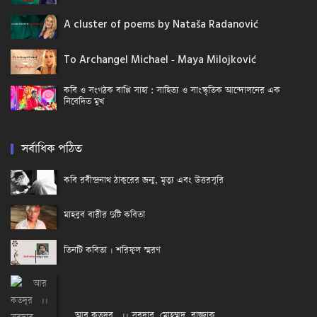
A cluster of poems by Nataša Radanović
To Archangel Michael - Maya Milojković
কবি ও সংগঠক বাপ্পি সাহা : সাহিত্য ও সাংস্কৃতিক আন্দোলনের এক
নিবেদিত মুখ
সর্বাধিক পঠিত
কবি রবীন্দ্রনাথ ঠাকুরের জন্ম, মৃত্যু এবং উত্তরসূরি
মাহবুব বারীর দুটি কবিতা
তিনটি কবিতা । শরিফুল স্মরণ
আর কতদূর ।। সরদার মোহম্মদ রাজ্জাক