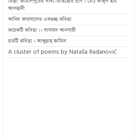
মিল্লি: জামালপুরের খাদ্য-ঐতিহ্যের প্রাণ । মোঃ আব্দুল হাই
আলহাদী
আবিদ ফায়সালের একগুচ্ছ কবিতা
কয়েকটি কবিতা ।। সাযযাদ আনসারী
চারটি কবিতা । আব্দুল্লাহ্ জামিল
A cluster of poems by Nataša Radanović