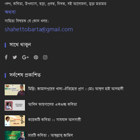
গল্প, কবিতা, উপন্যাস, ছড়া, প্রবন্ধ, নিবন্ধ, বই আলোচনা, মুক্ত মতামত
অথবা
সাহিত্য বিষয়ক যে কোন খবর।
shahettobarta@gmail.com
সাথে থাকুন
সর্বশেষ প্রকাশিত
মিল্লি: জামালপুরের খাদ্য-ঐতিহ্যের প্রাণ । মোঃ আব্দুল হাই আলহাদী
আবিদ ফায়সালের একগুচ্ছ কবিতা
কয়েকটি কবিতা ।। সাযযাদ আনসারী
চারটি কবিতা । আব্দুল্লাহ্ জামিল