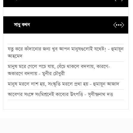
সাধু কথন
যত্ন করে কাঁদানোর জন্য খুব আপন মানুষগুলোই যথেষ্ট! - হুমায়ূন
আহমেদ
মানুষ মরে গেলে পচে যায়, বেঁচে থাকলে বদলায়, কারণে-
অকারণে বদলায় - মুনীর চৌধুরী
মানুষ মরলে লাশ হয়, সংস্কৃতি মরলে প্রথা হয় - হুমায়ূন আজাদ
আবেগর সংঙ্গে সংমিশ্রনেই কাব্যের উৎপত্তি - সৃধীন্দ্রনাথ দত্ত