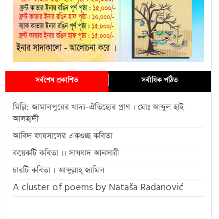
সর্বশেষ প্রকাশিত
সর্বাধিক পঠিত
মিল্লি: জামালপুরের খাদ্য-ঐতিহ্যের প্রাণ । মোঃ আব্দুল হাই
আলহাদী
আবিদ ফায়সালের একগুচ্ছ কবিতা
কয়েকটি কবিতা ।। সাযযাদ আনসারী
চারটি কবিতা । আব্দুল্লাহ্ জামিল
A cluster of poems by Nataša Radanović