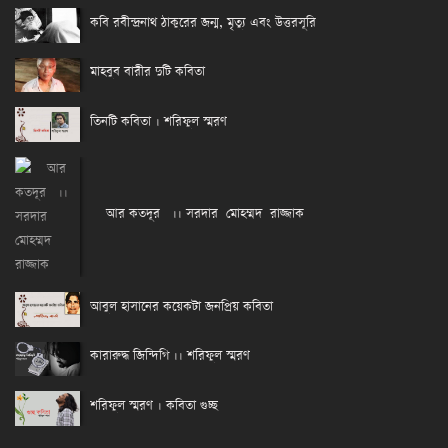
কবি রবীন্দ্রনাথ ঠাকুরের জন্ম, মৃত্যু এবং উত্তরসূরি
মাহবুব বারীর দুটি কবিতা
তিনটি কবিতা । শরিফুল স্মরণ
আর কতদূর ।। সরদার মোহম্মদ রাজ্জাক
আবুল হাসানের কয়েকটা জনপ্রিয় কবিতা
কারারুদ্ধ জিন্দিগি ।। শরিফুল স্মরণ
শরিফুল স্মরণ । কবিতা গুচ্ছ