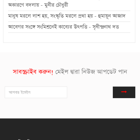
অকারণে বদলায় - মুনীর চৌধুরী
মানুষ মরলে লাশ হয়, সংস্কৃতি মরলে প্রথা হয় - হুমায়ূন আজাদ
আবেগর সংঙ্গে সংমিশ্রনেই কাব্যের উৎপত্তি - সৃধীন্দ্রনাথ দত্ত
সাবস্ক্রাইব করুন!
মেইল দ্বারা নিউজ আপডেট পান