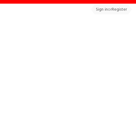
Sign in
or
Register