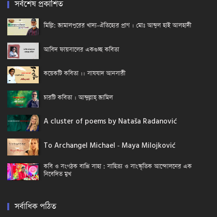
সর্বশেষ প্রকাশিত
মিল্লি: জামালপুরের খাদ্য-ঐতিহ্যের প্রাণ । মোঃ আব্দুল হাই আলহাদী
আবিদ ফায়সালের একগুচ্ছ কবিতা
কয়েকটি কবিতা ।। সাযযাদ আনসারী
চারটি কবিতা । আব্দুল্লাহ্ জামিল
A cluster of poems by Nataša Radanović
To Archangel Michael - Maya Milojković
কবি ও সংগঠক বাপ্পি সাহা : সাহিত্য ও সাংস্কৃতিক আন্দোলনের এক
নিবেদিত মুখ
সর্বাধিক পঠিত