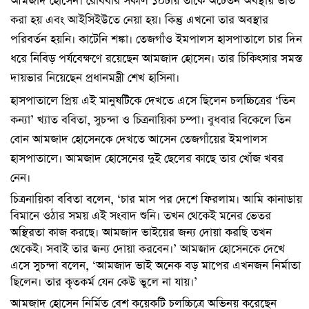
আমজাদ হোসেন। রোববার সকাল ১০টায় তাকে অচেতন অবস্থায় ভর্তি
করা হয় এবং আইসিইউতে নেয়া হয়। কিন্তু এখনো তার অবস্থার
পরিবর্তন হয়নি। কাটেনি শঙ্কা। তেজগাঁও ইমপালস হাসপাতালে চার দিন
ধরে নিবিড় পর্যবেক্ষণে রয়েছেন আমজাদ হোসেন। তার চিকিৎসার সমস্ত
দায়ভার নিয়েছেন প্রধানমন্ত্রী শেখ হাসিনা।
হাসপাতালে প্রিয় এই মানুষটিকে দেখতে এসে ছিলেন চলচ্চিত্রের ‘তিন
কন্যা’ খ্যাত ববিতা, সুচন্দা ও চিত্রনায়িকা চম্পা। বুধবার বিকেলে তিন
বোন আমজাদ হোসেনকে দেখতে আসেন তেজগাঁয়ের ইমপালস
হাসপাতালে। আমজাদ হোসেনের দুই ছেলের কাছে তার খোঁজ খবর
নেন।
চিত্রনায়িকা ববিতা বলেন, ‘চার মাস পর দেশে ফিরলাম। আমি কানাডায়
বিমানে ওঠার সময় এই সংবাদ শুনি। তখন থেকেই মনের ভেতর
অস্থিরতা কাজ করছে। আমজাদ ভাইয়ের জন্য দোয়া করছি তখন
থেকেই। সবাই তার জন্য দোয়া করবেন।’ আমজাদ হোসেনকে দেখে
এসে সুচন্দা বলেন, ‘আমজাদ ভাই অনেক বড় মাপের এখনজন নির্মাতা
ছিলেন। তার কৃতকর্ম যেন কেউ ভুলে না যায়।’
আমজাদ হোসেন নির্মিত বেশ কয়েকটি চলচ্চিত্রে অভিনয় করেছেন