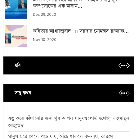
কল্পলোকের এক অসাম...
Dec 29, 2020
কবিতায় আধ্যাত্মবাদ ।। সরদার মোহম্মদ রাজ্জাক...
Nov 10, 2020
ছবি
সাধু কথন
যত্ন করে কাঁদানোর জন্য খুব আপন মানুষগুলোই যথেষ্ট! - হুমায়ূন
আহমেদ
মানুষ মরে গেলে পচে যায়, বেঁচে থাকলে বদলায়, কারণে-