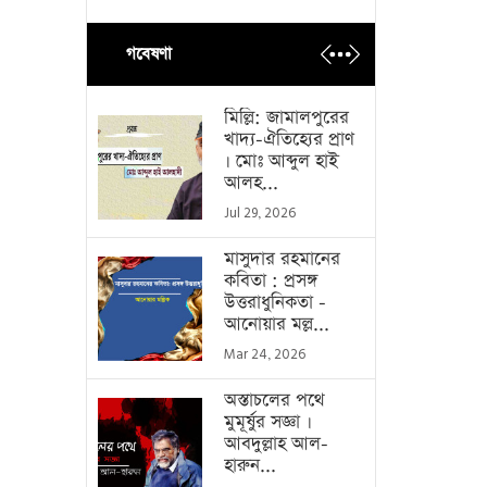
গবেষণা
মিল্লি: জামালপুরের
খাদ্য-ঐতিহ্যের প্রাণ
। মোঃ আব্দুল হাই
আলহ...
Jul 29, 2026
মাসুদার রহমানের
কবিতা : প্রসঙ্গ
উত্তরাধুনিকতা -
আনোয়ার মল্ল...
Mar 24, 2026
অস্তাচলের পথে
মুমূর্ষুর সজ্ঞা ।
আবদুল্লাহ আল-
হারুন...