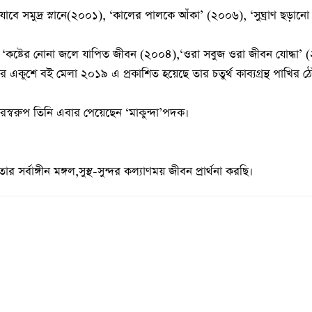
্বপ্ন যাবে সমুদ্র স্নানে(২০০১), ‘কালের পালকে আঁকা’ (২০০৬), ‘সুঘ্রাণ ছড়ান
হলো ‘কষ্টের নোনা জলে যাপিত জীবন (২০০৪),‘ওরা সবুজ ওরা জীবন যোদ্ধা’
একুশে বই মেলা ২০১৯ এ প্রকাশিত হয়েছে তার চতুর্থ কাব্যগ্রন্থ পাখির ঠো
ষরস্বরুপ তিনি এবার পেয়েছেন ‘মাকুন্দা’পদক।
 সর্বাঙ্গীন মঙ্গল,সুস্থ-সুন্দর কল্যাণময় জীবন প্রার্থনা করছি।