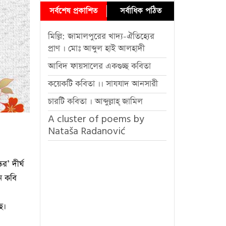
সর্বশেষ প্রকাশিত
সর্বাধিক পঠিত
মিল্লি: জামালপুরের খাদ্য-ঐতিহ্যের
প্রাণ । মোঃ আব্দুল হাই আলহাদী
আবিদ ফায়সালের একগুচ্ছ কবিতা
কয়েকটি কবিতা ।। সাযযাদ আনসারী
চারটি কবিতা । আব্দুল্লাহ্ জামিল
A cluster of poems by
Nataša Radanović
’ দীর্ঘ
ে কবি
ছে।