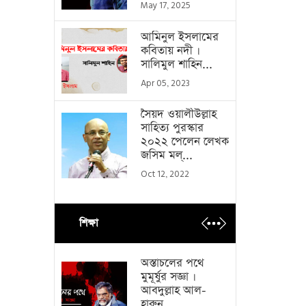
May 17, 2025
আমিনুল ইসলামের
কবিতায় নদী ।
সালিমুল শাহিন...
Apr 05, 2023
সৈয়দ ওয়ালীউল্লাহ
সাহিত্য পুরস্কার
২০২২ পেলেন লেখক
জসিম মল্...
Oct 12, 2022
শিক্ষা
অস্তাচলের পথে
মুমূর্ষুর সজ্ঞা ।
আবদুল্লাহ আল-
হারুন...