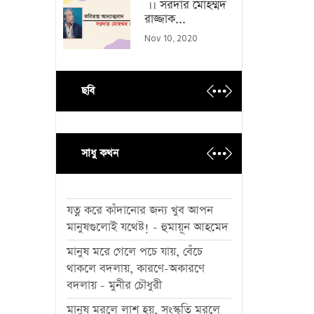
।। সরদার মোহম্মদ
রাজ্জাক...
Nov 10, 2020
ছবি
সাধু কথন
যত্ন করে কাঁদানোর জন্য খুব আপন
মানুষগুলোই যথেষ্ট! - হুমায়ূন আহমেদ
মানুষ মরে গেলে পচে যায়, বেঁচে
থাকলে বদলায়, কারণে-অকারণে
বদলায় - মুনীর চৌধুরী
মানুষ মরলে লাশ হয়, সংস্কৃতি মরলে