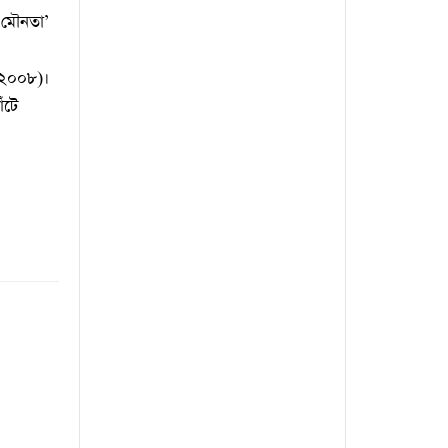
ো মৌনতা’
 (২০০৮)।
ঁটে