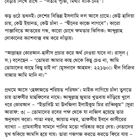
বেড়ায় লিখে রাখে — “সতাই পুঁজি, মিথ্যা বাকি নেই”।
ঝড় ওঠে তখনই। দেশের বিভিন্ন ইসলামি দল আসে গ্রামে। কেউ হাদিয়া
চায়, কেউ ইয়ানত, কেউ চাঁদা — “দ্বীনের কাজে লাগবে”। কারো
পাঞ্জাবিতে আতরের গন্ধ, কারো চোখে ক্ষমতার ঝিলিক। আব্দুল্লাহ
দোকানের ক্যাশবাক্স বন্ধ করে দাঁড়ায়।
“আল্লাহর কোরআন-হাদীস প্রচার করে অর্থ নেওয়া যাবে না। রাসূল (
স.) বলেছেন — ‘তোমরা আমার কাছ থেকে কিছু চেও না, আমি
তোমাদের কাছে কিছু চাই না’ [মুসনাদে আহমদ: ২২১৬০]। দ্বীন বিক্রির
বাজার আমি মানি না।”
প্রথমে আসে ‘হেফাজতে শরিয়ত পরিষদ’। মাইক লাগিয়ে চাঁদা তুলতে
চায় তাফসীর মাহফিলের নামে। আব্দুল্লাহ জুমার খুতবায় দাঁড়িয়ে খুলে
ধরে কোরআন — “ইত্তাবিউ মা উনজিলা ইলাইকুম মির রাব্বিকুম” [সুরা
আরাফ: ৩] — তোমাদের রবের পক্ষ থেকে যা নাজিল হয়েছে তার
অনুসরণ করো। পাতা নম্বর, আয়াত নম্বর, তাফসীর ইবনে কাসীরের
ব্যাখ্যা — গ্রামবাসীর সামনে পানির মতো পরিষ্কার করে দেয়। নেতাদের
মুখ শুকিয়ে আমসি হয়ে যায়। তারা গজগজ করতে করতে ফিরে যায় —