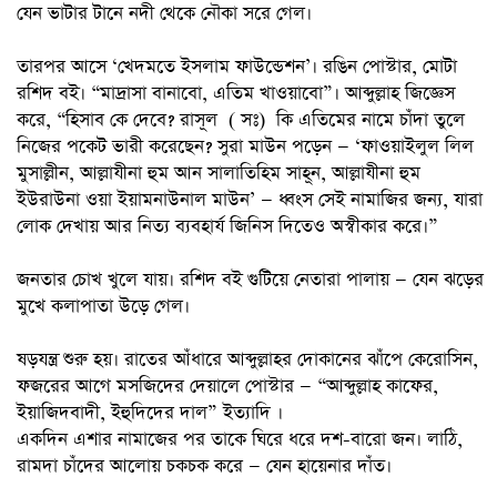
যেন ভাটার টানে নদী থেকে নৌকা সরে গেল।
তারপর আসে ‘খেদমতে ইসলাম ফাউন্ডেশন’। রঙিন পোস্টার, মোটা
রশিদ বই। “মাদ্রাসা বানাবো, এতিম খাওয়াবো”। আব্দুল্লাহ জিজ্ঞেস
করে, “হিসাব কে দেবে? রাসূল ( সঃ) কি এতিমের নামে চাঁদা তুলে
নিজের পকেট ভারী করেছেন? সুরা মাউন পড়েন — ‘ফাওয়াইলুল লিল
মুসাল্লীন, আল্লাযীনা হুম আন সালাতিহিম সাহূন, আল্লাযীনা হুম
ইউরাউনা ওয়া ইয়ামনাউনাল মাউন’ — ধ্বংস সেই নামাজির জন্য, যারা
লোক দেখায় আর নিত্য ব্যবহার্য জিনিস দিতেও অস্বীকার করে।”
জনতার চোখ খুলে যায়। রশিদ বই গুটিয়ে নেতারা পালায় — যেন ঝড়ের
মুখে কলাপাতা উড়ে গেল।
ষড়যন্ত্র শুরু হয়। রাতের আঁধারে আব্দুল্লাহর দোকানের ঝাঁপে কেরোসিন,
ফজরের আগে মসজিদের দেয়ালে পোস্টার — “আব্দুল্লাহ কাফের,
ইয়াজিদবাদী, ইহুদিদের দাল” ইত্যাদি ।
একদিন এশার নামাজের পর তাকে ঘিরে ধরে দশ-বারো জন। লাঠি,
রামদা চাঁদের আলোয় চকচক করে — যেন হায়েনার দাঁত।