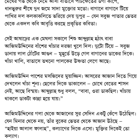
মেঘের গর্ভ থেকে নেমে আসা বাতাসে পাটক্ষেতের ডগা কাঁপে,
ধানভুরুর শীষে দুধ জমে সাদা মুক্তোর মতো। বাগানে বাগানে টিয়ে
পাখির দল কলকাকলিতে ভরিয়ে দেয় দুপুর — যেন সবুজ পাতার ভেতর
থেকে একদল কবি আবৃত্তি করছে প্রকৃতির কবিতা।
সেই আষাঢ়ের এক মেঘলা সকালে শিশু আব্দুল্লাহ হঠাৎ বাবা
আজিমউদ্দিনের বাঁশের খাঁচার দরজা খুলে দিল। দুটো টিয়ে — সবুজ
ডানায় লাল ঠোঁটের আগুন — মুহূর্তে উড়ে গেল বাগানের ডাকের দিকে।
খাঁচা খালি, বাতাসে তখনো পালকের উষ্ণতা লেগে আছে।
আজিমউদ্দিন পাশের মসজিদের মুয়াজ্জিন। আসরের আজান দিতে গিয়ে
দেখলেন খাঁচা শূন্য। ছেলের দিকে তাকালেন — চোখে বেতের শাসন
নেই, আছে বিস্ময়। আব্দুল্লাহ শুধু বলল, “বাবা, ওরা ডাকছিল। খাঁচায়
থাকলে ডাকটা কান্না হয়ে যায়।”
আজিমউদ্দিনের গলা থেকে আজানের সুর সেদিন একটু কেঁপে উঠেছিল।
যেন মিনার থেকে নয়, তাঁর বুকের ভেতর থেকে আজান উঠছে —
“হাইয়া আলাল ফালাহ”, কল্যাণের দিকে এসো। মুক্তির দিকেই তো
কল্যাণ।