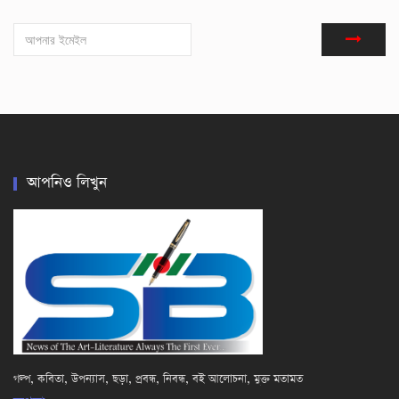
আপনিও লিখুন
গল্প, কবিতা, উপন্যাস, ছড়া, প্রবন্ধ, নিবন্ধ, বই আলোচনা, মুক্ত মতামত