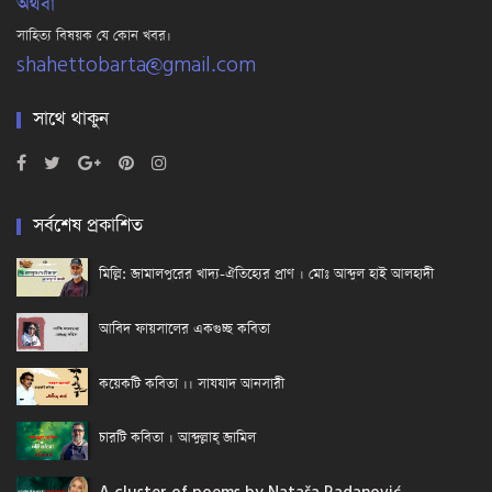
অথবা
সাহিত্য বিষয়ক যে কোন খবর।
shahettobarta@gmail.com
সাথে থাকুন
সর্বশেষ প্রকাশিত
মিল্লি: জামালপুরের খাদ্য-ঐতিহ্যের প্রাণ । মোঃ আব্দুল হাই আলহাদী
আবিদ ফায়সালের একগুচ্ছ কবিতা
কয়েকটি কবিতা ।। সাযযাদ আনসারী
চারটি কবিতা । আব্দুল্লাহ্ জামিল