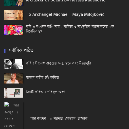
A cluster of poems by Nataša Radanović
To Archangel Michael - Maya Milojković
কবি ও সংগঠক বাপ্পি সাহা : সাহিত্য ও সাংস্কৃতিক আন্দোলনের এক
নিবেদিত মুখ
সর্বাধিক পঠিত
কবি রবীন্দ্রনাথ ঠাকুরের জন্ম, মৃত্যু এবং উত্তরসূরি
মাহবুব বারীর দুটি কবিতা
তিনটি কবিতা । শরিফুল স্মরণ
আর কতদূর ।। সরদার মোহম্মদ রাজ্জাক