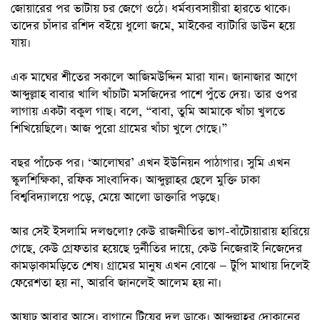
জোয়ারের পর ভাটায় চর জেগে ওঠে। ধর্মব্যবসায়ীরা হারতে থাকে।
তাদের চাঁদার রশিদ বইয়ে ধুলো জমে, মাইকের ব্যাটারি ডাউন হয়ে
যায়।
এক মাঘের শীতের সকালে আজিমউদ্দিন মারা যান। জানাজার আগে
আব্দুল্লাহ বাবার খালি খাঁচাটা মসজিদের পাশে পুঁতে দেয়। তার ওপর
লাগায় একটা বকুল গাছ। বলে, “বাবা, তুমি আমাকে খাঁচা খুলতে
শিখিয়েছিলে। আজ পুরো গ্রামের খাঁচা খুলে গেছে।”
বছর পাঁচেক পর। ‘আলোঘর’ এখন ইউনিয়ন পাঠাগার। সুমি এখন
স্কুলশিক্ষিকা, রফিক সাংবাদিক। আব্দুল্লাহর ছেলে মুক্তি ঢাকা
বিশ্ববিদ্যালয়ে পড়ে, মেয়ে আলো ডাক্তারি পড়ছে।
আর সেই ইসলামি দলগুলো? কেউ রাজনীতির ভাগ-বাঁটোয়ারায় হারিয়ে
গেছে, কেউ গ্রেফতার হয়েছে দুর্নীতির দায়ে, কেউ নিজেরাই নিজেদের
কামড়াকামড়িতে শেষ। গ্রামের মানুষ এখন বোঝে — টুপি মাথায় দিলেই
ফেরেশতা হয় না, আরবি জানলেই আলেম হয় না।
আষাঢ় আবার আসে। বাগানে টিয়ের দল ডাকে। আব্দুল্লাহর দোকানের