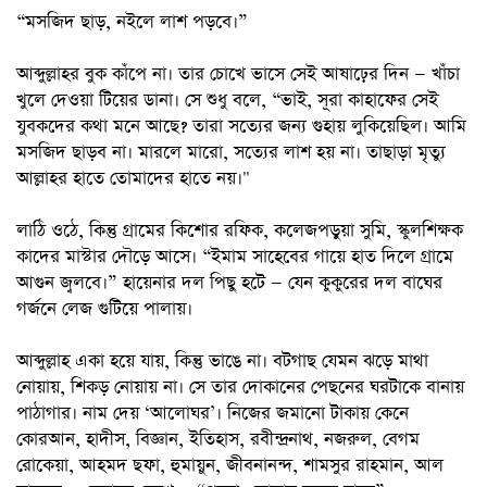
“মসজিদ ছাড়, নইলে লাশ পড়বে।”
আব্দুল্লাহর বুক কাঁপে না। তার চোখে ভাসে সেই আষাঢ়ের দিন — খাঁচা
খুলে দেওয়া টিয়ের ডানা। সে শুধু বলে, “ভাই, সূরা কাহাফের সেই
যুবকদের কথা মনে আছে? তারা সত্যের জন্য গুহায় লুকিয়েছিল। আমি
মসজিদ ছাড়ব না। মারলে মারো, সত্যের লাশ হয় না। তাছাড়া মৃত্যু
আল্লাহর হাতে তোমাদের হাতে নয়।"
লাঠি ওঠে, কিন্তু গ্রামের কিশোর রফিক, কলেজপড়ুয়া সুমি, স্কুলশিক্ষক
কাদের মাস্টার দৌড়ে আসে। “ইমাম সাহেবের গায়ে হাত দিলে গ্রামে
আগুন জ্বলবে।” হায়েনার দল পিছু হটে — যেন কুকুরের দল বাঘের
গর্জনে লেজ গুটিয়ে পালায়।
আব্দুল্লাহ একা হয়ে যায়, কিন্তু ভাঙে না। বটগাছ যেমন ঝড়ে মাথা
নোয়ায়, শিকড় নোয়ায় না। সে তার দোকানের পেছনের ঘরটাকে বানায়
পাঠাগার। নাম দেয় ‘আলোঘর’। নিজের জমানো টাকায় কেনে
কোরআন, হাদীস, বিজ্ঞান, ইতিহাস, রবীন্দ্রনাথ, নজরুল, বেগম
রোকেয়া, আহমদ ছফা, হুমায়ুন, জীবনানন্দ, শামসুর রাহমান, আল