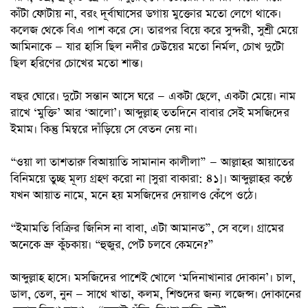
কাঁটা ফোটায় না, বরং দূর্বাঘাসের ডগায় মুক্তোর মতো লেগে থাকে।
কলেজ থেকে বিএ পাশ করে সে। তারপর বিয়ে করে সুন্দরী, সুশ্রী মেয়ে
আমিনাকে — যার হাসি ছিল নদীর ঢেউয়ের মতো নির্মল, চোখ দুটো
ছিল হরিণের চোখের মতো শান্ত।
বছর ঘোরে। দুটো সন্তান আসে ঘরে — একটা ছেলে, একটা মেয়ে। নাম
রাখে ‘মুক্তি’ আর ‘আলো’। আব্দুল্লাহ ততদিনে বাবার সেই মসজিদের
ইমাম। কিন্তু মিম্বরে দাঁড়িয়ে সে বেতন নেয় না।
“ওয়া লা তাশতারু বিআয়াতি সামানান কালীলা” — আল্লাহর আয়াতের
বিনিময়ে তুচ্ছ মূল্য গ্রহণ করো না [সুরা বাকারা: ৪১]। আব্দুল্লাহর কণ্ঠে
যখন আয়াত নামে, মনে হয় মসজিদের দেয়ালও কেঁপে ওঠে।
“ইমামতি বিক্রির জিনিস না বাবা, এটা আমানত”, সে বলে। গ্রামের
অনেকে ভ্রু কুঁচকায়। “হুজুর, পেট চলবে কেমনে?”
আব্দুল্লাহ হাসে। মসজিদের পাশেই খোলে ‘মদিনাখানার দোকান’। চাল,
ডাল, তেল, নুন — সাথে খাতা, কলম, শিশুদের জন্য লজেন্স। দোকানের