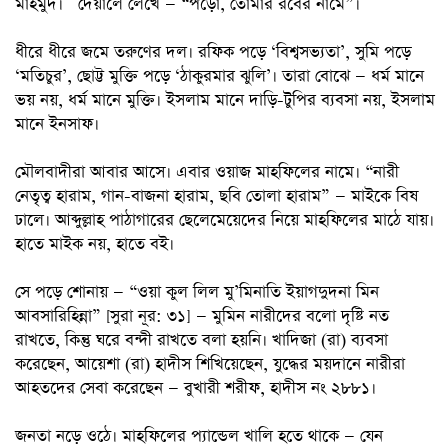
মাহমুদ। দেয়ালে লেখে — “পড়ো, তোমার রবের নামে”।
ধীরে ধীরে জমে তরুণের দল। রফিক পড়ে ‘বিশ্বসভ্যতা’, সুমি পড়ে
‘মতিচুর’, ছোট্ট মুক্তি পড়ে ‘ঠাকুরমার ঝুলি’। তারা বোঝে — ধর্ম মানে
ভয় নয়, ধর্ম মানে মুক্তি। ইসলাম মানে দাড়ি-টুপির ব্যবসা নয়, ইসলাম
মানে ইনসাফ।
মৌলবাদীরা আবার আসে। এবার ওয়াজ মাহফিলের নামে। “নারী
নেতৃত্ব হারাম, গান-বাজনা হারাম, ছবি তোলা হারাম” — মাইকে বিষ
ঢালে। আব্দুল্লাহ পাঠাগারের ছেলেমেয়েদের নিয়ে মাহফিলের মাঠে যায়।
হাতে মাইক নয়, হাতে বই।
সে পড়ে শোনায় — “ওয়া কুল লিল মু’মিনাতি ইয়াগদুদনা মিন
আবসারিহিন্না” [সুরা নূর: ৩১] — মুমিন নারীদের বলো দৃষ্টি নত
রাখতে, কিন্তু ঘরে বন্দী রাখতে বলা হয়নি। খাদিজা (রা) ব্যবসা
করেছেন, আয়েশা (রা) হাদীস শিখিয়েছেন, যুদ্ধের ময়দানে নারীরা
আহতদের সেবা করেছেন — বুখারী শরীফ, হাদীস নং ২৮৮১।
জনতা নড়ে ওঠে। মাহফিলের প্যান্ডেল খালি হতে থাকে — যেন