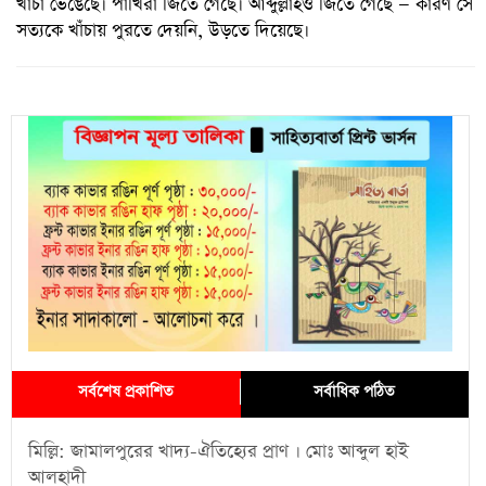
খাঁচা ভেঙেছে। পাখিরা জিতে গেছে। আব্দুল্লাহও জিতে গেছে — কারণ সে
সত্যকে খাঁচায় পুরতে দেয়নি, উড়তে দিয়েছে।
সর্বশেষ প্রকাশিত
সর্বাধিক পঠিত
মিল্লি: জামালপুরের খাদ্য-ঐতিহ্যের প্রাণ । মোঃ আব্দুল হাই
আলহাদী