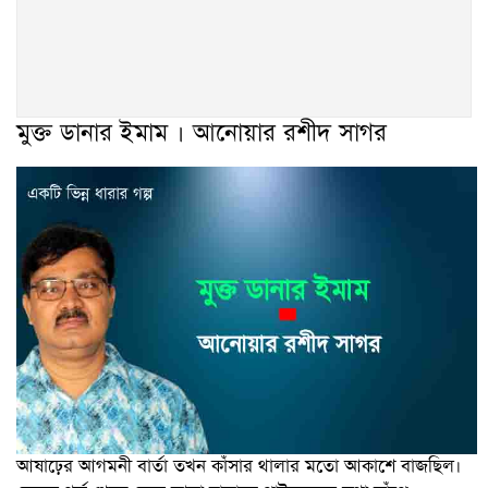
মুক্ত ডানার ইমাম । আনোয়ার রশীদ সাগর
আষাঢ়ের আগমনী বার্তা তখন কাঁসার থালার মতো আকাশে বাজছিল।