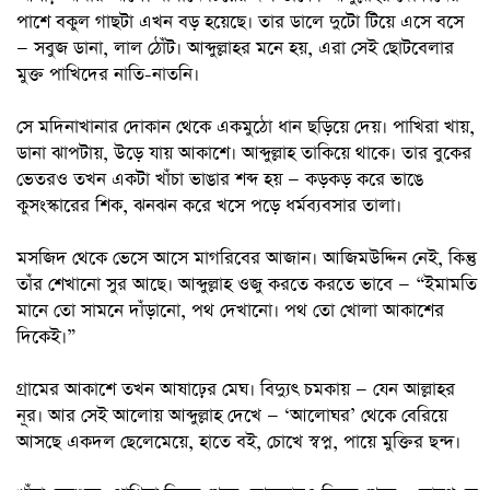
পাশে বকুল গাছটা এখন বড় হয়েছে। তার ডালে দুটো টিয়ে এসে বসে
— সবুজ ডানা, লাল ঠোঁট। আব্দুল্লাহর মনে হয়, এরা সেই ছোটবেলার
মুক্ত পাখিদের নাতি-নাতনি।
সে মদিনাখানার দোকান থেকে একমুঠো ধান ছড়িয়ে দেয়। পাখিরা খায়,
ডানা ঝাপটায়, উড়ে যায় আকাশে। আব্দুল্লাহ তাকিয়ে থাকে। তার বুকের
ভেতরও তখন একটা খাঁচা ভাঙার শব্দ হয় — কড়কড় করে ভাঙে
কুসংস্কারের শিক, ঝনঝন করে খসে পড়ে ধর্মব্যবসার তালা।
মসজিদ থেকে ভেসে আসে মাগরিবের আজান। আজিমউদ্দিন নেই, কিন্তু
তাঁর শেখানো সুর আছে। আব্দুল্লাহ ওজু করতে করতে ভাবে — “ইমামতি
মানে তো সামনে দাঁড়ানো, পথ দেখানো। পথ তো খোলা আকাশের
দিকেই।”
গ্রামের আকাশে তখন আষাঢ়ের মেঘ। বিদ্যুৎ চমকায় — যেন আল্লাহর
নূর। আর সেই আলোয় আব্দুল্লাহ দেখে — ‘আলোঘর’ থেকে বেরিয়ে
আসছে একদল ছেলেমেয়ে, হাতে বই, চোখে স্বপ্ন, পায়ে মুক্তির ছন্দ।