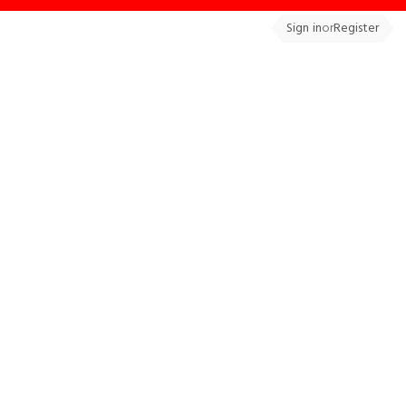
Sign in
or
Register