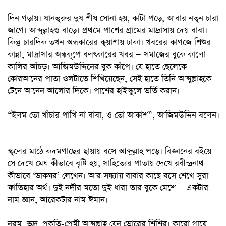
দিন গড়ায়। ধানভুরুর দুধ শীষ সোনা হয়, কাটা পড়ে, আবার নতুন চারা
জাগে। আব্দুল্লাহও বাড়ে। প্রথমে পাশের গ্রামের মাদ্রাসায় দেয় বাবা।
কিন্তু চারদিক তখন অন্ধকারের কুয়াশায় ঢাকা। খবরের কাগজে শিশুর
কান্না, মাদ্রাসার অন্ধকূপে বলৎকারের খবর — সমাজের বুকে কালো
কালির আঁচড়। আজিমউদ্দিনের বুক কাঁপে। যে হাতে ছেলেকে
কোরআনের পাতা ওলটাতে শিখিয়েছেন, সেই হাতে তিনি আব্দুল্লাহকে
টেনে আনেন আলোর দিকে। পাশের হাইস্কুলে ভর্তি করান।
“ইলম তো খাঁচার পাখি না বাবা, ও তো আকাশ”, আজিমউদ্দিন বলেন।
স্কুলের মাঠে কদমগাছের ছায়ায় বসে আব্দুল্লাহ পড়ে। বিজ্ঞানের বইয়ে
সে দেখে মেঘ কীভাবে বৃষ্টি হয়, সাহিত্যের পাতায় দেখে রবীন্দ্রনাথ
কীভাবে ‘ডাকঘর’ লেখেন। আর সন্ধ্যায় বাবার কাছে বসে শেখে সুরা
ফাতিহার অর্থ। দুই নদীর মতো দুই ধারা তার বুকে মেশে — একটার
নাম জ্ঞান, আরেকটার নাম ঈমান।
নরম, ভদ্র, প্রকৃতি-প্রেমী আব্দুল্লাহ যেন ভোরের শিশির। কারো গায়ে