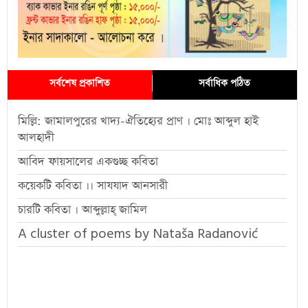
সর্বশেষ প্রকাশিত
সর্বাধিক পঠিত
মিল্লি: জামালপুরের খাদ্য-ঐতিহ্যের প্রাণ । মোঃ আব্দুল হাই
আলহাদী
আবিদ ফায়সালের একগুচ্ছ কবিতা
কয়েকটি কবিতা ।। সাযযাদ আনসারী
চারটি কবিতা । আব্দুল্লাহ্ জামিল
A cluster of poems by Nataša Radanović