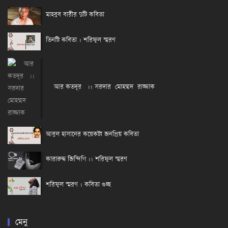
মাহবুব বারীর দুটি কবিতা
তিনটি কবিতা । শরিফুল স্মরণ
আর কতদূর ।। সরদার মোহম্মদ রাজ্জাক
আবুল হাসানের কয়েকটা জনপ্রিয় কবিতা
কারারুদ্ধ জিন্দিগি ।। শরিফুল স্মরণ
শরিফুল স্মরণ । কবিতা গুচ্ছ
মেনু