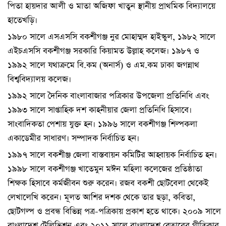
পিতা হায়দার আলী ও মাতা অজিফা খাতুন স্থানীয় প্রাথমিক বিদ্যালয়ে
হাতেখড়ি।
১৯৮০ সালে এসএসসি বকশীগঞ্জ নুর মােহাম্মদ হাইস্কুল, ১৯৮২ সালে
এইচএসসি বকশীগঞ্জ সরকারি কিয়ামত উল্লাহ কলেজ। ১৯৮৭ ও
১৯৯২ সালে যথাক্রমে বি.কম (অনার্স) ও এম.কম ঢাকা জগন্নাথ
বিশ্ববিদ্যালয় কলেজ।
১৯৯২ সালে দৈনিক বাংলাবাজার পত্রিকার উপজেলা প্রতিনিধি এবং
১৯৯৩ সালে সাপ্তাহিক দশ কাহনীয়ার জেলা প্রতিনিধি হিসাবে।
সাংবাদিকতা পেশায় যুক্ত হন। ১৯৯৬ সালে বকশীগঞ্জ শিল্পকলা
একাডেমীর সাধারণ। সম্পাদক নির্বাচিত হন।
১৯৯৭ সালে বকশীঞ্জ জেলা বাস্তবায়ন কমিটির আহ্বায়ক নির্বাচিত হন।
১৯৯৮ সালে বকশীগঞ্জ খাতেমুন মঈন মহিলা কলেজের প্রতিষ্ঠাতা
শিক্ষক হিসাবে কর্মজীবন শুরু করেন। রজব বকশী ছােটবেলা থেকেই
লেখালেখি করেন। মূলত আশির দশক থেকে তার ছড়া, কবিতা,
ছােটগল্প ও প্রবন্ধ বিভিন্ন পত্র-পত্রিকায় প্রকাশ হতে থাকে। ২০০৯ সালে
বাংলাদেশ টেলিভিশন এবং ২০১১ সালে বাংলাদেশ বেতারের গীতিকার