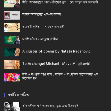
মিল্লি: জামালপুরের খাদ্য-ঐতিহ্যের প্রাণ । মোঃ আব্দুল হাই আলহাদী
আবিদ ফায়সালের একগুচ্ছ কবিতা
কয়েকটি কবিতা ।। সাযযাদ আনসারী
চারটি কবিতা । আব্দুল্লাহ্ জামিল
A cluster of poems by Nataša Radanović
To Archangel Michael - Maya Milojković
কবি ও সংগঠক বাপ্পি সাহা : সাহিত্য ও সাংস্কৃতিক আন্দোলনের এক
নিবেদিত মুখ
সর্বাধিক পঠিত
কবি রবীন্দ্রনাথ ঠাকুরের জন্ম, মৃত্যু এবং উত্তরসূরি