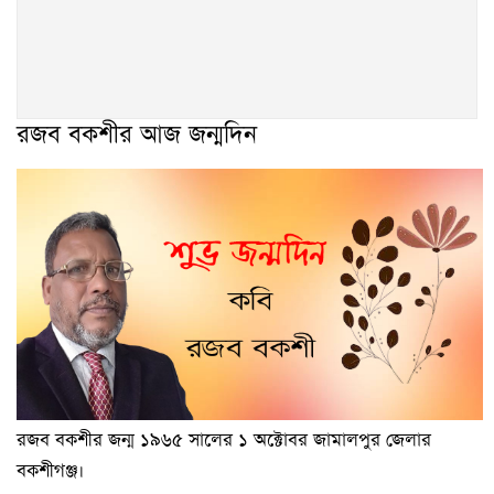
রজব বকশীর আজ জন্মদিন
রজব বকশীর জন্ম ১৯৬৫ সালের ১ অক্টোবর জামালপুর জেলার
বকশীগঞ্জ।