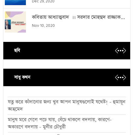
Dec 29, 2020
কবিতায় আধ্যাত্মবাদ ।। সরদার মোহম্মদ রাজ্জাক...
Nov 10, 2020
ছবি
সাধু কথন
যত্ন করে কাঁদানোর জন্য খুব আপন মানুষগুলোই যথেষ্ট! - হুমায়ূন
আহমেদ
মানুষ মরে গেলে পচে যায়, বেঁচে থাকলে বদলায়, কারণে-
অকারণে বদলায় - মুনীর চৌধুরী