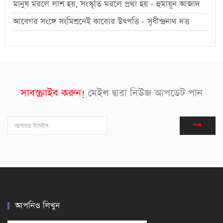
মানুষ মরলে লাশ হয়, সংস্কৃতি মরলে প্রথা হয় - হুমায়ূন আজাদ
আবেগর সংঙ্গে সংমিশ্রনেই কাব্যের উৎপত্তি - সৃধীন্দ্রনাথ দত্ত
সাবস্ক্রাইব করুন!
মেইল দ্বারা নিউজ আপডেট পান
আপনিও লিখুন