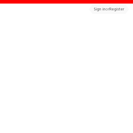
Sign in
or
Register