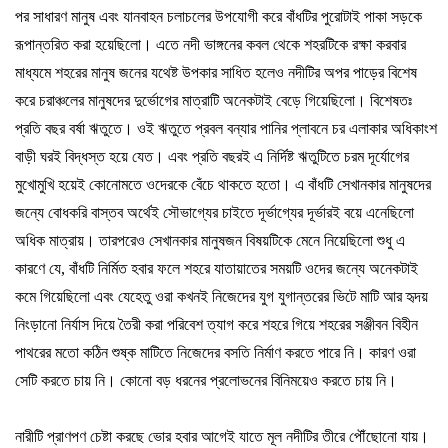
পর
সাধারণ
মানুষ
এবং
যানবাহন
চলাচলের
উপযোগী
করে
বাঁধটির
পুরোটাই
পাকা
সড়কে
রূপান্তরিত
করা
হয়েছিলো
।
এতে
নদী
ভাঙ্গনের
কবল
থেকে
শহরটিকে
রক্ষা
করবার
মাধ্যমে
শহরের
মানুষ
জনের
যথেষ্ট
উপকার
সাধিত
হলেও
নদীটির
অপর
পাড়ের
বিশেষ
করে
চরাঞ্চলের
মানুষদের
দুর্ভোগের
মাত্রাটি
অনেকটাই
বেড়ে
গিয়েছিলো।
বিশেষতঃ
প্রতি
বছর
বর্ষা
ঋতুতে।
ওই
ঋতুতে
প্রবল
বন্যার
পানির
প্লাবনে
চর
এলাকার
অধিকাংশ
বাড়ী
ঘরই
বিদ্ধস্ত
হয়ে
যেত।
এবং
প্রতি
বছরই
এ
নির্দিষ্ট
ঋতুটিতে
চরম
দূর্যোগের
মুখোমুখি
হয়েই
কোনোমতে
ওদেরকে
বেঁচে
থাকতে
হতো।
এ
বাঁধটি
সেখানকার
মানুষদের
জন্যে
বোধকরি
বাস্তব
অর্থেই
সৌভাগ্যের
চাইতে
দূর্ভাগ্যের
দূর্ভারই
বয়ে
এনেছিলো
অধিক
মাত্রায়।
তারপরেও
সেখানকার
মানুষজন
বিষয়টিকে
মেনে
নিয়েছিলো
শুধু
এ
কারণে
যে
,
বাঁধটি
নির্মিত
হবার
ফলে
শহরে
যাতায়াতের
সময়টি
ওদের
জন্যে
অনেকটাই
কমে
গিয়েছিলো
এবং
যেহেতু
ওরা
কখনই
নিজেদের
যুগ
যুগান্তরের
ভিটে
মাটি
আর
হৃদয়
নিংড়ানো
নির্যাস
দিয়ে
তৈরী
করা
পরিবেশ
ত্যাগ
করে
শহরে
গিয়ে
শহরের
সঞ্জীবন
বিহীন
পাথরের
মতো
কঠিন
শুষ্ক
মাটিতে
নিজেদের
বসতি
নির্মাণ
করতে
পারে
নি।
কারণ
ওরা
সেটি
করতে
চায়
নি।
কোনো
বড়
ধরনের
প্রলোভনের
বিনিময়েও
করতে
চায়
নি।
নারীটি
প্রাণপণ
চেষ্টা
করছে
ভোর
হবার
আগেই
যাতে
মূল
নদীটির
তীরে
পৌঁছোনো
যায়।