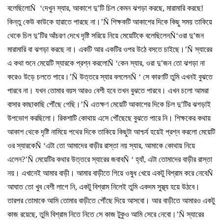
বলেছিলো
Ñ
‘
দেখুন
স্যার
,
আকাশে
দু
’
টি
চিল
কেমন
ঝগড়া
করছে
,
মারামারি
করছে
!
কিন্তু
কেউ
কাউকে
হারাতে
পারছে
না।
’Ñ
শিক্ষকটি
আকাশের
দিকে
কিছু
সময়
তাকিয়ে
থেকে
চিল
দু
’
টির
আঁচরণ
দেখে
দৃষ্টি
সরিয়ে
নিয়ে
মেয়েটিকে
বলেছিলেন
Ñ‘
ওরা
দু
’
জন
মারামারি
বা
ঝগড়া
করছে
না।
একটি
আর
একটির
ওপর
উঠে
বসতে
চাইছে।
’Ñ
স্যারের
এ
কথা
শুনে
মেয়েটি
স্যারকে
প্রশ্ন
করলো
Ñ ‘
কেন
স্যার
,
ওরা
দু
’
জন
তো
ঝগড়া
না
করেও
উড়ে
চলতে
পারে।
’Ñ
উত্তরে
স্যার
বললেন
Ñ ‘
সে
কারণটি
তুমি
এখনই
বুঝতে
পারবে
না।
যখন
তোমার
বয়স
আরও
বেশী
হবে
তখন
বুঝতে
পারবে।
এখন
চলো
আমরা
বাসার
কাছাকাছি
পৌঁছে
গেছি।
’Ñ
এতক্ষণ
মেয়েটি
আকাশের
দিকে
চিল
দু
’
টির
ঝগড়াই
উপভোগ
করছিলো।
রিকশাটি
কোথায়
এসে
পৌঁছেছে
বুঝতে
পারে
নি।
শিক্ষকের
কথায়
আকাশ
থেকে
দৃষ্টি
নামিয়ে
পথের
দিকে
তাকিয়ে
কিছুটা
আশ্চর্য
হয়েই
প্রশ্ন
করলো
মেয়েটি
ওর
স্যারকে
Ñ ‘
এটা
তো
আমাদের
বাড়ীর
রাস্তা
নয়
স্যার
,
আমাকে
কোথায়
নিয়ে
এলেন
?’Ñ
মেয়েটির
কথার
উত্তরে
স্যারের
জবাব
Ñ ‘
হ্যাঁ
,
এটা
তোমাদের
বাড়ীর
রাস্তা
নয়।
এখানেই
আমার
বাড়ী।
আমার
বাড়ীতে
গিয়ে
ওষুধ
খেয়ে
একটু
বিশ্রাম
করে
নেবে
Ñ
আঘাত
তো
খুব
বেশী
লাগে
নি
,
একটু
বিশ্রাম
নিলেই
তুমি
একদম
সুস্থ্য
হয়ে
উঠবে।
তারপর
তোমাকে
আমি
তোমার
বাড়ীতে
পৌঁছে
দিয়ে
আসবো।
আর
বাড়ীতে
আমারও
একটু
কাজ
রয়েছে
,
তুমি
বিশ্রাম
নিতে
নিতে
সে
কাজ
টুকুও
আমি
সেরে
নেবো।
’Ñ
স্যারের