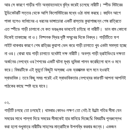
আর
সে
কারণে
গাড়ীর
গতি
অব্যাহতভাবে
বৃদ্ধি
করেই
চলেছে
নারীটি।
স্পীড
মিটারের
ইন্ডিকেটরটি
সত্তর
থেকে
আশি
কিলোমিটারের
মধ্যে
ওঠা
নামা
করছে।
বহুদিন
আগে
পাকা
হলেও
বর্তমানের
এ
ধরনের
ভাঙ্গাচোরা
একটি
রাস্তায়
কুয়াশাচ্ছন্ন
শেষ
রাত্রিতে
এত
স্পীডে
গাড়ী
চালানো
যে
কত
ভয়ঙ্কর
ভাবতেই
চাইছে
না
নারীটি।
ডান
বাম
কোনো
দিকেই
তাকাচ্ছে
না
ও।
নিষ্পলক
স্থির
দৃষ্টি
সম্মুখের
দিকে
নিবদ্ধ।
গাড়ীটিতে
ফগ
লাইট
থাকবার
কারণে
শেষ
রাত্রির
কুয়াশা
ভেদ
করে
গাড়ী
চালাতে
খুব
একটা
সমস্যা
হচ্ছে
না
ওর।
বোঝা
যায়
গাড়ী
চালাতে
যথেষ্টই
দক্ষ
নারীটি।
অবশ্য
গাড়ী
ড্রাইভিংয়ে
দক্ষতা
অর্জনের
নেপথ্যে
ওর
শৈশবের
একটি
ঘটনা
মূখ্য
ভুমিকা
পালন
করেছিলো
বলে
ও
মনে
করে।
বিষয়টিকে
এই
মুহূর্তে
কিছুটা
অস্বচ্ছ
এবং
ভ্রমাত্মক
বলে
মনে
হওয়াই
স্বাভাবিক।
তবে
কিছু
সময়
পরেই
এই
স্বাভাবিকতার
নেপথ্যের
কারণটি
আপনা
আপনিই
পাঠকের
কাছে
স্পষ্ট
হয়ে
যাবে।
০২
.
গাড়ীটি
চলছে
তো
চলছেই।
থামবার
কোনও
লক্ষণ
তো
নেই
-
ই
উল্টো
গতির
সীমা
যেন
সময়ের
সাথে
পাল্লা
দিয়ে
সময়ের
সীমাকেই
হার
মানিয়ে
দিচ্ছে
Ñ
বিষয়টির
পূনরুল্লেখ
করা
হলো
শুধুমাত্র
নারীটির
সাহসের
মাত্রাটিকে
উপলব্ধি
করবার
জন্যে।
একজন