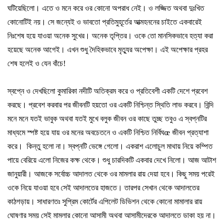
ঘটিয়েছিলো।
এতে
ও
মনে
করে
ওর
কোনো
অপরাধ
নেই।
ও
লজ্জিত
অথবা
দুঃখিত
কোনোটিই
নয়।
সে
জন্যেই
ও
ভাবতো
প্রতিমুহূর্তের
আত্মহননের
চাইতে
একবারেই
নিঃশেষ
হয়ে
যাওয়া
অনেক
সুখের।
অনেক
তৃপ্তির।
ওকে
তো
মানসিকভাবে
হত্যা
করা
হয়েছে
অনেক
আগেই।
এখন
শুধু
দৈহিকভাবে
মৃত্যুর
অপেক্ষা।
এই
অপেক্ষার
প্রহর
শেষ
হলেই
ও
যেন
বাঁচে
!
স্বপ্নে
ও
দেখছিলো
কুমারিকা
নদীটি
অতিক্রম
করে
ও
প্রতিবেশী
একটি
দেশে
প্রবেশ
করছে।
প্রবেশ
করবার
পর
জীবনটি
হয়তো
ওর
একটি
নিশ্চিন্ত
স্থিতি
লাভ
করবে।
বিন্দি
মনে
মনে
যতই
ভাবুক
অথবা
যতই
মুখে
বলুক
জীবন
ওর
কাছে
তুচ্ছ
তবুও
এ
স্বপ্নটির
মাধ্যমে
স্পষ্ট
হয়ে
যায়
ওর
মনের
অবচেতনে
ও
একটি
নিশ্চিত
নির্বিঘ
œ
জীবন
প্রত্যাশা
করে।
কিন্তু
হলো
না।
স্বপ্নটি
ভেঙ্গে
গেলো।
একরাশ
এলোচুল
মাথায়
নিয়ে
কম্পিত
পায়ে
বেরিয়ে
এলো
নিজের
কক্ষ
থেকে।
শুধু
চারদিকটি
একবার
দেখে
নিলো।
আজ
আটাশ
জানুয়ারী।
আজকে
সর্বোচ্চ
আদালত
থেকে
ওর
মামলার
রায়
দেয়া
হবে।
কিছু
সময়
পরেই
ওকে
নিয়ে
যাওয়া
হবে
সেই
আদালতের
হাজতে।
তারপর
সেখান
থেকে
আদালতের
কাঠগড়ায়।
সাধারণতঃ
সুপ্রিম
কোর্টের
এপিলেট
ডিভিশন
থেকে
কোনো
মামালার
রায়
ঘোষণার
সময়
সেই
মামলার
কোনো
আসামী
অথবা
আসামীদেরকে
আদালতে
ডাকা
হয়
না।