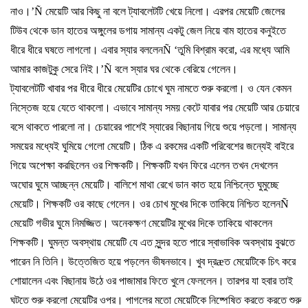
নাও।
’Ñ
মেয়েটি
আর
কিছু
না
বলে
ট্যাবলেটটি
খেয়ে
নিলো।
এরপর
মেয়েটি
জেলের
টিউব
থেকে
ডান
হাতের
অঙ্গুলের
ডগায়
সামান্য
একটু
জেল
নিয়ে
বাম
হাতের
কনুইতে
ধীরে
ধীরে
ঘষতে
লাগলো।
এবার
স্যার
বললেন
Ñ ‘
তুমি
বিশ্রাম
করো
,
এর
মধ্যে
আমি
আমার
কাজটুকু
সেরে
নিই।
’Ñ
বলে
স্যার
ঘর
থেকে
বেরিয়ে
গেলেন।
ট্যাবলেটটি
খাবার
পর
ধীরে
ধীরে
মেয়েটির
চোখে
ঘুম
নামতে
শুরু
করলো।
ও
যেন
কেমন
নিস্তেজ
হয়ে
যেতে
থাকলো।
এভাবে
সামান্য
সময়
কেটে
যাবার
পর
মেয়েটি
আর
চেয়ারে
বসে
থাকতে
পারলো
না।
চেয়ারের
পাশেই
স্যারের
বিছানায়
গিয়ে
শুয়ে
পড়লো।
সামান্য
সময়ের
মধ্যেই
ঘুমিয়ে
গেলো
মেয়েটি।
ঠিক
এ
রকমের
একটি
পরিবেশের
জন্যেই
বাইরে
গিয়ে
অপেক্ষা
করছিলেন
ওর
শিক্ষকটি।
শিক্ষকটি
যখন
ফিরে
এলেন
তখন
দেখলেন
অঘোর
ঘুমে
আচ্ছন্ন
মেয়েটি।
বালিশে
মাথা
রেখে
ডান
কাত
হয়ে
নিশ্চিন্তে
ঘুমুচ্ছে
মেয়েটি।
শিক্ষকটি
ওর
কাছে
গেলেন।
ওর
চোখ
মুখের
দিকে
তাকিয়ে
নিশ্চিত
হলেন
Ñ
মেয়েটি
গভীর
ঘুমে
নিমজ্জিত।
অনেকক্ষণ
মেয়েটির
মুখের
দিকে
তাকিয়ে
থাকলেন
শিক্ষকটি।
ঘুমন্ত
অবস্থায়
মেয়েটি
যে
এত
সুন্দর
হতে
পারে
স্বাভাবিক
অবস্থায়
বুঝতে
পারেন
নি
তিনি।
উত্তেজিত
হয়ে
পড়লেন
ভীষনভাবে।
খুব
দ্র
æ
ত
মেয়েটিকে
চিৎ
করে
শোয়ালেন
এবং
বিছানায়
উঠে
ওর
পাজামার
ফিতে
খুলে
ফেললেন।
তারপর
যা
হবার
তাই
ঘটতে
শুরু
করলো
মেয়েটির
ওপর।
পাগলের
মতো
মেয়েটিকে
নিষ্পেষিত
করতে
করতে
শুরু