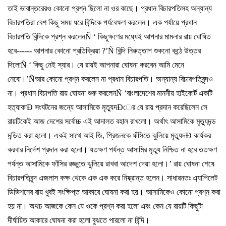
তাই
ভাবান্তরেরও
কোনো
প্রশ্ন
ছিলো
না
ওর
কাছে।
প্রধান
বিচারপতিসহ
অন্যান্য
বিচারপতিরা
বেশ
কিছু
সময়
ধরে
বিন্দিকে
পর্যবেক্ষণ
করলেন।
এক
পর্যায়ে
প্রধান
বিচারপতি
বিন্দিকে
প্রশ্ন
করলেন
Ñ ‘
কিছুক্ষণের
মধ্যেই
আপনার
মামলার
রায়
ঘোষিত
হবে
------
আপনার
কোনো
প্রতিক্রিয়া
?’Ñ
বিন্দি
নিরুত্তাপ
শুকনো
কন্ঠে
উত্তর
দিলো
Ñ ‘
কিছু
নেই
স্যার।
যে
রায়ই
আপনারা
ঘোষনা
করবেন
আমি
মেনে
নেবো।
’Ñ
আর
কোনো
প্রশ্ন
করলেন
না
প্রধান
বিচারপতি।
অন্যান্য
বিচারপতিবৃন্দও
না।
প্রধান
বিচাপতি
রায়
ঘোষনা
শুরু
করলেন
Ñ ‘
বাংলাদেশের
মাননীয়
হাইকোর্ট
একটি
হত্যাকা
Ð
সংঘটনের
জন্যে
আসামিকে
মৃত্যুদ
Ð
ের
যে
রায়
প্রদান
করেছিলেন
সে
রায়টিকেই
আজ
দেশের
সর্বোচ্চ
এই
আদালত
বহাল
রাখলো।
অর্থাৎ
আসামিকে
মৃত্যুদ
ন্ড
দ
ন্ডিত
করা
হলো।
একই
সাথে
আই
জি
,
প্রিজনকে
ফঁসিতে
ঝুলিয়ে
মৃত্যুদ
Ð
কার্যকর
করবার
নির্দেশ
প্রদান
করা
হলো।
যতক্ষণ
পর্যন্ত
আসামির
মৃত্যু
নিশ্চিত
না
হবে
ততক্ষণ
পর্যন্ত
আসামিকে
ফাঁসির
রজ্জুতে
ঝুলিয়ে
রাখবা
আদেশ
দেয়া
হলো।
’
রায়
ঘোষনা
শেষে
বিচারপতিবৃন্দ
এজলাস
কক্ষ
থেকে
এক
এক
করে
নিষ্ক্রান্ত
হলেন।
সাধারনতঃ
এ্যাপিলেট
ডিভিশনের
রায়
খুবই
সংক্ষিপ্ত
আকারে
ঘোষনা
করা
হয়।
আসামিকেও
কোনো
প্রশ্ন
করা
হয়
না।
অথচ
আজকে
কেন
যে
ওকে
প্রশ্ন
করা
হলো
এবং
কেন
যে
রায়টি
কিছুটা
দীর্ঘায়িত
আকারে
ঘোষনা
করা
হলো
বুঝতে
পারলো
না
বিন্দি।