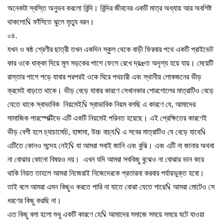
অনেকটা
স্বস্তি
অনুভব
করলো
বিন্দি।
বিন্দির
জীবনের
একটি
মাত্র
অধ্যায়
আর
অবশিষ্ট
থাকলো
Ñ
ফাঁসিতে
ঝুলে
মৃত্যু
বরন।
০৪
.
যখন
ও
ষষ্ঠ
শ্রেণীর
ছাত্রী
তখন
একদিন
স্কুল
থেকে
বাড়ী
ফিরবার
পথে
একটি
প্রাইভেট
কার
ওকে
ধাক্কা
দিয়ে
মূল
সড়কের
পাশে
ফেলে
রেখে
দ্র
æ
ত
অদৃশ্য
হয়ে
যায়।
মেয়েটি
রাস্তার
পাশে
পড়ে
যাবার
পরপরই
ওকে
ঘিরে
পথচারী
এবং
স্থানীয়
লোকজনের
ভীড়
ক্রমেই
বাড়তে
থাকে।
ভীড়
বেড়ে
যাবার
কারণে
সেখানকার
শোরগোলের
মাত্রাটিও
বেড়ে
যেতে
থাকে
স্বাভাবিক
নিয়মেই
Ñ
স্বাভাবিক
নিয়ম
বলছি
এ
কারণে
যে
,
আমাদের
সামাজিক
পারস্পেক্টিভে
এটি
একটি
নিয়মেই
পরিনত
হয়েছে।
এই
প্রেক্ষিতের
কারণেই
ভীড়
বেশী
হলে
চ্যাচামেচি
,
হাঙ্গামা
,
উচ্চ
বাচ্য
Ñ
এ
সবের
মাত্রাটিও
যে
বেড়ে
যাবে
Ñ
এটিতে
কোনও
সন্দেহ
নেই
Ñ
যা
আমরা
সবাই
জানি
এবং
বুঝি।
এবং
এটি
না
জানার
অথবা
না
বোঝার
কোনো
বিষয়ও
নয়।
এখন
যদি
আমরা
সবকিছু
বুঝেও
না
বোঝার
ভান
করে
থাকি
নিয়ত
তাহলে
আমরা
নিজেরাই
নিজেদেরকে
প্রতারনা
করবার
পর্যায়ভুক্ত
হবো।
তাই
বলে
আমরা
এমন
কিছুও
করতে
পারি
না
যাতে
বোঝা
যেতে
পারে
Ñ
আমরা
মোটেও
সে
ধরণের
কিছু
করছি
না।
এত
কিছু
বলা
হলো
শুধু
একটি
কারণে
যে
Ñ
আমাদের
সমাজে
সময়ে
সময়ে
ঘটে
যাওয়া