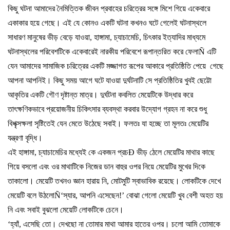
কিছু
ঘটনা
আমাদের
নৈমিত্তিক
জীবন
প্রবাহের
চরিত্রের
সঙ্গে
মিশে
গিয়ে
একেবারে
একাকার
হয়ে
গেছে।
এই
যে
কোনও
একটি
ঘটনা
কখনও
ঘটে
গেলেই
ঘটনাস্থলে
সাধারণ
মানুষের
ভীড়
বেড়ে
যাওয়া
,
হাঙ্গামা
,
চ্যাচামেচি
,
চিৎকার
ইত্যাদির
মাধ্যমে
ঘটনাস্থলের
পরিবেশটিকে
একেবারেই
নারকীয়
পরিবেশে
রূপান্তরিত
করে
ফেলা
Ñ
এটি
যেন
আমাদের
সামাজিক
চরিত্রের
একটি
মজ্জাগত
রূপের
আকারে
প্রতিষ্ঠিতি
পেয়ে
গেছে
আপনা
আপনিই।
কিছু
সময়
আগে
ঘটে
যাওয়া
দুর্ঘটনাটি
সে
প্রতিষ্ঠিতির
খুবই
ছেট্টো
আকৃতির
একটি
গৌণ
দৃষ্টান্ত
মাত্র।
দুর্ঘটনা
কবলিত
মেয়েটিকে
উদ্ধার
করে
তাৎক্ষণিকভাবে
প্রয়োজনীয়
চিকিৎসার
ব্যবস্থা
করবার
উদ্যোগ
গ্রহন
না
করে
শুধু
বিশৃক্সক্ষলা
সৃষ্টিতেই
যেন
মেতে
উঠেছে
সবাই।
ফলতঃ
যা
হচ্ছে
তা
মূলতঃ
মেয়েটির
যন্ত্রণা
বৃদ্ধি।
এই
হাঙ্গামা
,
চ্যাচামেচির
মধ্যেই
কে
একজন
প্রচ
Ð
ভীড়
ঠেলে
মেয়েটির
মাথার
কাছে
গিয়ে
বসলো
এবং
ওর
মাথাটিকে
নিজের
ডান
বাহুর
ওপর
নিয়ে
মেয়েটির
মুখের
দিকে
তাকালো।
মেয়েটি
তখনও
জ্ঞান
হারায়
নি
,
মোটমুটি
স্বাভাবিক
রয়েছে।
লোকটিকে
দেখে
মেয়েটি
বলে
উঠলো
Ñ‘
স্যার
,
আপনি
এসেছেন
!’
বোঝা
গেলো
মেয়েটি
খুব
বেশী
অহত
হয়
নি
এবং
সবাই
বুঝলো
মেয়েটি
লোকটিকে
চেনে।
‘
হ্যাঁ
,
এসেছি
তো।
দেখছো
না
তোমার
মাথা
আমার
হাতের
ওপর।
চলো
আমি
তোমাকে