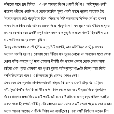
আঁধারের
সাথে
ছন্দ
মিলিয়ে।
এ
এক
অদ্ভুত
বিধান
খেয়ালী
বিধির।
অতিক্ষুদ্র
একটি
পতঙ্গের
শরীরের
একটি
অংশ
থেকে
ততধিক
ক্ষুদ্র
একটি
হলদে
প্রভার
আলোক
বিন্দু
নিমেষে
জ্বলে
উঠে
প্রকৃতিকে
তিল
পরিমাণের
মিষ্টি
আলোকের
ঝিলিক
দেখিয়ে
তখনই
আবার
নিভে
গিয়ে
ঘোর
আঁধারে
ঢেকে
দিচ্ছে
প্রকৃতিকে।
ঘন
ত্রাস
আর
ভীতির
মধ্যেও
মননের
কোথায়
যেন
একটি
অপূর্ব
ভালোরলাগার
অনুভুতি
অবচেতনাতেই
ক্রিয়াশীল
হয়ে
যায়
ক্ষণিকের
জন্যে
হলেও
বুঝি
বা।
কিন্তু
ভালোলাগার
এ
মৌহূর্তিক
অনুভূতিটি
মোটেই
আর
অতিরিক্ত
এতটুকু
সময়ের
জন্যেও
স্থায়ী
হয়
না।
কোথায়
যেন
মিলিয়ে
যায়
দূরের
কোনো
ঘন
অরণ্যের
মতো
থোকা
থোকা
ঘনিষ্ঠ
-
ঘনত্বে
পূর্ণ
মাথা
নোয়নো
দীর্ঘাঙ্গী
বাঁশ
ঝাড়ের
ভেতর
থেকে
ভেসে
আসা
রাত্রির
শেষ
প্রহর
ঘোষণায়
রত
শৃগাল
কুলের
অবিশ্রান্ত
শ্র
æ
তি
-
বিরুদ্ধ
আর
বিকট
কর্কশ
চিৎকারের
শব্দে।
এ
চিৎকারের
বুঝি
কোনও
শেষও
নেই।
এবার
যেন
এক
প্রকার
আকস্মিকভাবেই
সম্বিত
ফিরে
পায়
একটি
তীব্র
খর
¯
্রােতা
নদী
-‘
কুমারিকা
’
র
তিন
কিলোমিটার
দক্ষিণ
দিক
থেকে
শুরু
হয়ে
উত্তর
দিকে
প্রলম্বিত
বাঁধের
রাস্তার
ওপর
দিয়ে
একটি
প্রাইভেট
কারের
ষ্টিয়ারিংয়ে
বসে
দূরন্ত
গতিতে
ড্রাইভ
করতে
থাকা
ত্রিশোর্ধ
নারীটি।
নদী
ভাঙ্গনের
কবল
থেকে
একটি
জেলা
শহরকে
রক্ষা
করবার
জন্যে
অনেক
আগেই
এ
বাঁধটি
নির্মাণ
করা
হয়েছিলো।
এবং
বাধটি
নির্মাণের
অনেক
দিন