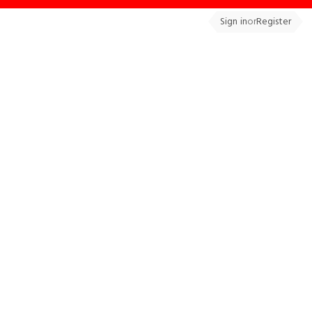
Sign in
or
Register