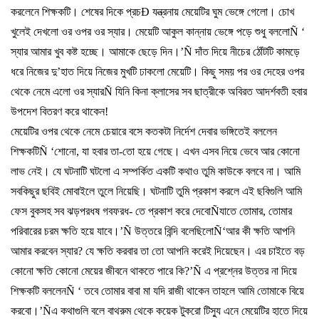
করলেনে
শিক্ষকটি।
শেষের
দিকে
প্রচ
Ð
যন্ত্রনায়
মেয়েটির
ঘুম
ভেঙ্গে
গেলো।
চোখ
খুলেই
দেখলো
ওর
ওপর
ওর
স্যার।
মেয়েটি
আকুল
কান্নায়
ভেঙ্গে
পড়ে
শুধু
বললো
Ñ ‘
স্যার
আমার
খুব
কষ্ট
হচ্ছে।
আমাকে
ছেড়ে
দিন।
’Ñ
দাঁত
দিয়ে
নীচের
ঠোঁটটি
কামড়ে
ধরে
নিজের
দু
’
হাত
দিয়ে
নিজের
মুখটি
ঢাকলো
মেয়েটি।
কিছু
সময়
পর
ওর
দেহের
ওপর
থেকে
নেমে
এলো
ওর
স্যার
Ñ
যিনি
কিনা
ক্লাসের
সব
ছাত্রীকে
অবিরত
আদর্শবতী
হবার
উপদেশ
বিতরণ
করে
থাকেন
!
মেয়েটির
ওপর
থেকে
নেমে
চেয়ারে
বসে
কতকটা
নির্দেশ
দেবার
ভঙ্গিতেই
বললেন
শিক্ষকটি
Ñ ‘
শোনো
,
যা
হবার
তা
-
তো
হয়ে
গেছে।
এখন
এসব
নিয়ে
ভেবে
আর
কোনো
লাভ
নেই।
যে
ঘটনাটি
ঘটলো
এ
সম্পর্কিত
একটি
কথাও
তুমি
কাউকে
বলবে
না।
আমি
সবকিছুর
ছবিই
মোবাইলে
তুলে
নিয়েছি।
ঘটনাটি
তুমি
প্রকাশ
করলে
এই
ছবিগুলি
আমি
ফেস
বুকসহ
সব
ঝড়পরধষ
গবফরধ
-
তে
প্রকাশ
করে
দেবো
Ñ
যাতে
তোমার
,
তোমার
পরিবারের
চরম
ক্ষতি
হয়ে
যাবে।
’Ñ
উত্তরে
বিন্দি
বলেছিলো
Ñ‘
আর
কী
ক্ষতি
আপনি
আমার
করবেন
স্যার
?
যে
ক্ষতি
করবার
তা
তো
আপনি
করেই
দিয়েছেন।
এর
চাইতে
বড়
কোনো
ক্ষতি
কোনো
মেয়ের
জীবনে
থাকতে
পারে
কি
?’Ñ
এ
প্রশ্নের
উত্তর
না
দিয়ে
শিক্ষকটি
বললেন
Ñ ‘
তবে
তোমার
বাবা
মা
যদি
রাজী
থাকেন
তাহলে
আমি
তোমাকে
বিয়ে
করবো।
’Ñ
এ
কথাগুলি
বলে
বাথরুম
থেকে
কয়েক
টুকরো
টিস্যু
এনে
মেয়েটির
হাতে
দিয়ে