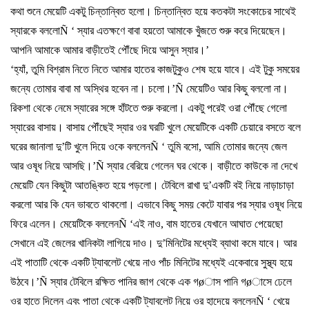
কথা
শুনে
মেয়েটি
একটু
চিন্তান্বিত
হলো।
চিন্তান্বিত
হয়ে
কতকটা
সংকোচের
সাথেই
স্যারকে
বললো
Ñ ‘
স্যার
এতক্ষণে
বাবা
হয়তো
আমাকে
খুঁজতে
শুরু
করে
দিয়েছেন।
আপনি
আমাকে
আমার
বাড়ীতেই
পৌঁছে
দিয়ে
আসুন
স্যার।
’
‘
হ্যাঁ
,
তুমি
বিশ্রাম
নিতে
নিতে
আমার
হাতের
কাজটুকুও
শেষ
হয়ে
যাবে।
এই
টুকু
সময়ের
জন্যে
তোমার
বাবা
মা
অস্থির
হবেন
না।
চলো।
’Ñ
মেয়েটিও
আর
কিছু
বললো
না।
রিকশা
থেকে
নেমে
স্যারের
সঙ্গে
হাঁটতে
শুরু
করলো।
একটু
পরেই
ওরা
পৌঁছে
গেলো
স্যারের
বাসায়।
বাসায়
পৌঁছেই
স্যার
ওর
ঘরটি
খুলে
মেয়েটিকে
একটি
চেয়ারে
বসতে
বলে
ঘরের
জানালা
দু
’
টি
খুলে
দিয়ে
ওকে
বললেন
Ñ ‘
তুমি
বসো
,
আমি
তোমার
জন্যে
জেল
আর
ওষূধ
নিয়ে
আসছি।
’Ñ
স্যার
বেরিয়ে
গেলেন
ঘর
থেকে।
বাড়ীতে
কাউকে
না
দেখে
মেয়েটি
যেন
কিছুটা
আতঙ্কিত
হয়ে
পড়লো।
টেবিলে
রাখা
দু
’
একটি
বই
নিয়ে
নাড়াচাড়া
করলো
আর
কি
যেন
ভাবতে
থাকলো।
এভাবে
কিছু
সময়
কেটে
যাবার
পর
স্যার
ওষূধ
নিয়ে
ফিরে
এলেন।
মেয়েটিকে
বললেন
Ñ ‘
এই
নাও
,
বাম
হাতের
যেখানে
আঘাত
পেয়েছো
সেখানে
এই
জেলের
খানিকটা
লাগিয়ে
দাও।
দু
’
মিনিটের
মধ্যেই
ব্যাথা
কমে
যাবে।
আর
এই
পাতাটি
থেকে
একটি
ট্যাবলেট
খেয়ে
নাও
পাঁচ
মিনিটের
মধ্যেই
একেবারে
সুস্থ্য
হয়ে
উঠবে।
’Ñ
স্যার
টেবিলে
রক্ষিত
পানির
জাগ
থেকে
এক
গ
ø
াস
পানি
গ
ø
াসে
ঢেলে
ওর
হাতে
দিলেন
এবং
পাতা
থেকে
একটি
ট্যাবলেট
নিয়ে
ওর
হাদেয়ে
বললেন
Ñ ‘
খেয়ে