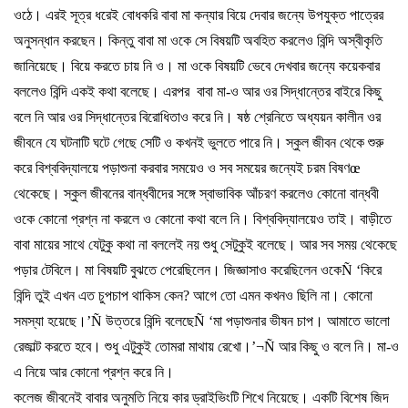
ওঠে।
এরই
সূত্র
ধরেই
বোধকরি
বাবা
মা
কন্যার
বিয়ে
দেবার
জন্যে
উপযুক্ত
পাত্রের
অনুসন্ধান
করছেন।
কিন্তু
বাবা
মা
ওকে
সে
বিষয়টি
অবহিত
করলেও
বিন্দি
অস্বীকৃতি
জানিয়েছে।
বিয়ে
করতে
চায়
নি
ও।
মা
ওকে
বিষয়টি
ভেবে
দেখবার
জন্যে
কয়েকবার
বললেও
বিন্দি
একই
কথা
বলেছে।
এরপর
বাবা
মা
-
ও
আর
ওর
সিদ্ধান্তের
বাইরে
কিছু
বলে
নি
আর
ওর
সিদ্ধান্তের
বিরোধিতাও
করে
নি।
ষষ্ঠ
শ্রেনিতে
অধ্যয়ন
কালীন
ওর
জীবনে
যে
ঘটনাটি
ঘটে
গেছে
সেটি
ও
কখনই
ভুলতে
পারে
নি।
স্কুল
জীবন
থেকে
শুরু
করে
বিশ্ববিদ্যালয়ে
পড়াশুনা
করবার
সময়েও
ও
সব
সময়ের
জন্যেই
চরম
বিষণ
œ
থেকেছে।
স্কুল
জীবনের
বান্ধবীদের
সঙ্গে
স্বাভাবিক
আঁচরণ
করলেও
কোনো
বান্ধবী
ওকে
কোনো
প্রশ্ন
না
করলে
ও
কোনো
কথা
বলে
নি।
বিশ্ববিদ্যালয়েও
তাই।
বাড়ীতে
বাবা
মায়ের
সাথে
যেটুকু
কথা
না
বললেই
নয়
শুধু
সেটুকুই
বলেছে।
আর
সব
সময়
থেকেছে
পড়ার
টেবিলে।
মা
বিষয়টি
বুঝতে
পেরেছিলেন।
জিজ্ঞাসাও
করেছিলেন
ওকে
Ñ ‘
কিরে
বিন্দি
তুই
এখন
এত
চুপচাপ
থাকিস
কেন
?
আগে
তো
এমন
কখনও
ছিলি
না।
কোনো
সমস্যা
হয়েছে।
’Ñ
উত্তরে
বিন্দি
বলেছে
Ñ ‘
মা
পড়াশুনার
ভীষন
চাপ।
আমাতে
ভালো
রেজাল্ট
করতে
হবে।
শুধু
এটুকুই
তোমরা
মাথায়
রেখো।
’¬Ñ
আর
কিছু
ও
বলে
নি।
মা
-
ও
এ
নিয়ে
আর
কোনো
প্রশ্ন
করে
নি।
কলেজ
জীবনেই
বাবার
অনুমতি
নিয়ে
কার
ড্রাইভিংটি
শিখে
নিয়েছে।
একটি
বিশেষ
জিদ