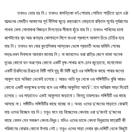
তখনও
ভোর
হয়
নি।
তখনও
বাসন্তিকা
বর্ণ
-
শোভায়
শোভিত
শাড়ীতে
দুলে
ওঠা
ফাল্গুনের
মেঘহীন
আকাশের
পূর্ব
নীলিমা
জুড়ে
রক্তরাগে
মোড়ানো
রক্তিম
সূর্যের
পূর্বরাগের
পাখনা
মেলা
সোনামাখা
বিজড়ন
দিগন্তের
সীমানা
ছুঁয়ে
যায়
নি।
তখনও
পাখিদের
ডানা
ঝাপটানোর
শব্দ
আর
ঝগড়ার
কোলাহলে
মিশে
যাওয়া
প্রলাপে
আকাশ
চিরে
চৌচির
হয়ে
যায়
নি।
তখনও
ঘন
ঘোর
কুহেলিকার
আস্তরন
ভেঙ্গে
প্রভাতী
অধর
যামিনি
শেষের
শুভ্র
-
ধবল
দিবসকে
আহ
বা
ন
জানায়
নি।
না
জানালেও
ভরা
রাত্রি
জেগে
থাকা
অনেক
দূরের
কোনো
ঘন
অরণ্যের
কোনো
একটি
বৃক্ষ
-
শাখায়
বসে
চোখ
জুড়োনো
,
মনোলোভা
একটি
চিরদিনের
চিরচেনা
মিষ্টি
পাখি
ঘুঘু
কী
মিষ্টি
কন্ঠে
ওর
সঙ্গিনীকে
কাছে
পাবার
জন্যে
আকুল
হয়ে
অবিরত
ডেকেই
চলেছে।
আরও
অতি
দূর
থেকে
ওর
সঙ্গিনীটিও
বুঝি
আরও
কোনো
একটি
বনবৃক্ষের
ডগায়
বসে
ওর
সঙ্গীর
আকুলিত
আহ
Ÿ
ানে
অবিরাম
সাড়া
দিয়েই
চলেছে।
ওর
সাড়াতেও
একই
আকুলতা
জড়ানো।
কিন্তু
তারপরেও
সঙ্গিনীটি
ওর
কাছে
আসছে
না।
সঙ্গীটিও
সঙ্গিনীটির
কাছে
যাচ্ছে
না।
অথচ
ওদের
দু
’
জনের
সাড়াতে
বোঝাই
যায়
ওদের
বিচ্ছেদ
হয়
নি।
তবুও
মনে
হয়
বিচ্ছেদের
বেদনায়
ওরা
দু
’
জনই
দু
’
জনের
কাছে
কেমন
যেন
সকরুণ
বেদনা
-
বিধুর।
যদিও
ওদের
ডাকে
বেদনা
বিধুরতার
মাত্রাটি
কী
পরিমাণের
বোঝার
কোনো
উপায়
নেই।
তবুও
ওদের
সাড়া
দেবার
শব্দ
-
ভঙ্গিটি
থেকে
কিছুটা