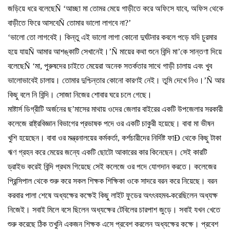
জড়িয়ে
ধরে
বলেছে
Ñ ‘
আচ্ছা
মা
তোমর
মেয়ে
গাড়ীতে
করে
অফিসে
যাবে
,
অফিস
থেকে
বাড়ীতে
ফিরে
আসবে
Ñ
তোমার
ভালো
লাগবে
না
?’
‘
ভালো
তো
লাগবেই।
কিন্তু
এই
ভালো
লাগা
কোনো
দুর্ঘটনার
কবলে
পড়ে
যদি
চুরমার
হয়ে
যায়
Ñ
আমার
আশঙ্কাটি
সেখানেই।
’Ñ
মায়ের
কথা
শুনে
বিন্দি
মা
’
কে
সান্তণা
দিয়ে
বলেছে
Ñ ‘
মা
,
পুরুষদের
চাইতে
মেয়েরা
অনেক
সতর্কতার
সাথে
গাড়ী
চালায়
এবং
খুব
ভালোভাবেই
চালায়।
তোমার
দুশ্চিন্তার
কোনো
কারণই
নেই।
তুমি
দেখে
নিও।
’Ñ
আর
কিছু
বলে
নি
বিন্দি।
সোজা
নিজের
শোবার
ঘরে
চলে
গেছে।
মাষ্টার্স
ডিগ্রীটি
অর্জনের
ছ
’
মাসের
মাথায়
ওদের
জেলার
বাইরের
একটি
উপজেলার
সরকারী
কলেজে
রাষ্ট্রবিজ্ঞান
বিভাগের
প্রভাষক
পদে
ওর
একটি
চাকুরী
হয়েছে।
বাবা
মা
ভীষন
খুশি
হয়েছেন।
বাবা
ওর
মন্ত্রনালয়ের
কর্মকর্তা
,
কর্শচারীদের
নির্দিষ্ট
ফা
Ð
থেকে
কিছু
টাকা
ঋণ
গ্রহন
করে
মেয়ের
জন্যে
একটি
ছোটো
আকারের
কার
কিনেছেন।
সেই
কারটি
ড্রাইভ
করেই
বিন্দি
প্রথম
গিয়েছে
সেই
কলেজে
ওর
পদে
যোগদান
করতে।
কলেজের
প্রিন্সিপাল
থেকে
শুরু
করে
সকল
শিক্ষক
শিক্ষিকা
ওকে
সাদরে
বরন
করে
নিয়েছে।
বরন
করবার
পালা
শেষে
অধ্যক্ষের
কক্ষেই
কিছু
লাইট
ফুডের
অৎৎবহমব
-
করেছিলেন
অধ্যক্ষ
নিজেই।
সবাই
মিলে
বসে
ছিলেন
অধ্যক্ষের
টেবিলের
চারপাশ
জুড়ে।
সবাই
যখন
খেতে
শুরু
করেছে
ঠিক
তখুনি
একজন
শিক্ষক
এসে
প্রবেশ
করলেন
অধ্যক্ষের
কক্ষে।
প্রবেশ