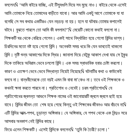
বললেন
Ñ ‘
আমি
বাইরে
যাচ্ছি
,
এই
টিস্যুগুলি
দিয়ে
সব
মুছে
নাও।
বাইরে
থেকে
এসেই
আমি
তোমাকে
নিয়ে
তোমাদের
বাড়ীতে
যাবো।
আর
আমি
একটু
আগে
তোমাকে
যা
যা
বলেছি
সে
সব
কথার
একটিরও
যেন
নড়চড়
না
হয়।
হলে
যা
ঘটবার
তোমার
কপালেই
ঘটবে।
বুঝতে
পারলে
তো
আমি
কী
বললাম
?’Ñ
মেয়েটি
কোনো
কথাই
বললো
না।
শিক্ষকটি
ঘর
থেকে
বেরিয়ে
গেলেন।
একই
সাথে
নির্দ্ধারিত
হয়ে
গেলো
বিন্দির
ভাগ্য।
চিরদিনের
মতো
নষ্ট
হয়ে
গেলো
বিন্দি।
অনেকটা
সময়
ধরে
কি
যেন
ভাবতেই
থাকলো
বিন্দি।
দৃষ্টি
শুন্য
আকাশের
দিকে
স্থির।
জানালা
দিয়ে
যেটুকু
আকাশ
দেখা
যায়
সে
টুকুর
দিকে
তাকিয়ে
অবিরাম
ভেবে
চললো
বিন্দি।
এক
সময়
স্বাভাবিক
হবার
চেষ্টা
করলো।
কারণ
ও
এতক্ষণ
ভেবে
ভেবে
সিদ্ধান্ত
নিয়েই
নিয়েছে
Ñ
ঘটনাটির
কথা
ও
কাউকেই
বলবে
না।
বান্ধবীদেরকে
তো
নয়ই
এমন
কি
বাবা
মা
’
কেও
না।
তবে
ওই
শিক্ষককে
ও
কখনই
ক্ষমা
করতে
পারবে
না।
প্রতিশোধ
ও
নেবেই।
চরম
প্রতিশোধ
Ñ
যে
প্রতিশোধের
জ্বলন্ত
আগুনে
শিক্ষক
নামের
ওই
জানোয়ারটি
জ্বলে
জ্বলে
ছাই
হয়ে
যাবে।
বিন্দির
জীবন
তো
শেষ
হয়ে
গেছে
কিন্তু
ওই
শিক্ষকের
জীবনও
আর
বাঁচবে
না
Ñ
এটি
বিন্দির
আত্ম
-
শপথ
,
চুড়ান্ত
অঙ্গিকার।
যে
অঙ্গিকার
,
যে
শপথ
থেকে
এক
বিন্দুও
সরে
আসবার
অবকাশ
নেই
বিন্দির
কাছে।
ফিরে
এলেন
শিক্ষকটি।
এসেই
বিন্দিকে
বললেন
Ñ ‘
তুমি
কি
তৈরী
?
চলো।
’