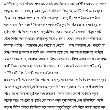
কাঠিটিকে
দু
’
পায়ে
আঁকড়ে
ধরে
আর
একটি
বাদুর
ইতোমধ্যেই
কাঠিটির
ডগায়
নেমে
আসা
খেজুরের
রস
পান
করছে।
আগন্তুক
বাদুরটিকে
ও
কিছুতেই
কাঠিটি
স্পর্শ
করবার
সুযোগ
দিচ্ছে
না।
ঝগড়া
লেগে
যাচ্ছে
দু
’
জনের
মধ্যে।
ঝগড়াটি
শেষ
পর্যন্ত
এক
পর্যায়ে
সংঘর্ষে
রূপ
নিলে
সবগুলি
বিপজ্জনক
মাপজোকহীন
কুৎসিত
দাঁত
বের
করে
দুর্বোধ্য
সব
চ্যাচামেচি
আর
নিজেদের
মধ্যে
রক্তারক্তি
করতে
করতে
দু
’
টি
বাদুরই
খেজুর
গাছটি
থেকে
বিদায়
নিয়ে
আঁধারের
দু
’
প্রান্তে
মিশে
গেলো।
কেউই
কারও
দিকে
আর
ফিরে
তাকাবার
এতটুকুও
প্রয়োজন
বোধ
করলো
না
মোটেই।
আর
প্রয়োজন
বোধ
করবেই
বা
কেন
?
কারণ
দু
’
জনের
সংঘর্ষের
পর
একজনের
পক্ষে
তো
আর
অপর
জনের
মুখের
দিকে
তাকানো
সম্ভব
নয়
,
তাকানো
যায়ও
না
,
নিজে
থেকে
সেধে
গিয়ে
কথাও
বলা
যায়
না
ওদের
একটি
বিষম
রকমের
অহং
বোধের
বিষয়
আছে
না
?
।
বোধকরি
ওদের
সে
বোধটি
একটু
বেশীই
যেটি
‘
বিষম
’-
শব্দটিকেও
হার
মানিয়ে
দেয়।
এ
রকম
একটি
শিহরণ
জাগানিয়া
পরিবেশের
মধ্যে
আবার
শত
শত
ঝি
ঝি
পোকার
সমস্বরে
বিরামহীন
তুমুল
একমাত্রিক
চিৎকারের
শ্রবণ
দীর্ণ
করা
প্রতিযোগিতা
যেন
পরিবেশটিকে
আরও
ভয়াবহ
রকমের
ত্রাসিত
করে
তুলছে।
হাজার
হাজার
জোনাকির
নিভে
জ্বলা
আলোর
সাথে
আঁধারের
মাখামাখি
যেন
ফাল্গুন
শুরুর
কুয়াশাচ্ছন্ন
শেষ
রাত্রিটিকে
একটি
অদৃশ্য
ভীতির
আকরে
নিমজ্জিত
করে
চলেছে
মুহূর্তে
মুহূর্তে
সেই
নিভে
জ্বলা
আলো
আর