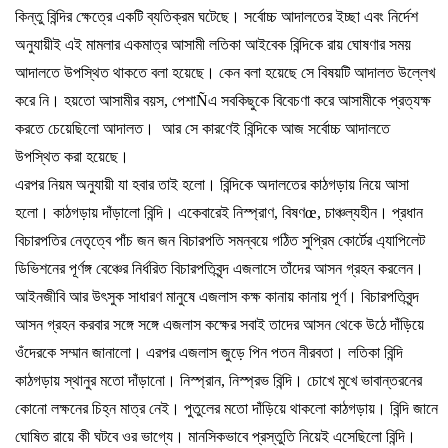
কিন্তু
বিন্দির
ক্ষেত্রে
একটি
ব্যতিক্রম
ঘটেছে।
সর্বোচ্চ
আদালতের
ইচ্ছা
এবং
নির্দেশ
অনুযায়ীই
এই
মামলার
একমাত্র
আসামী
লতিকা
আইবেক
বিন্দিকে
রায়
ঘোষণার
সময়
আদালতে
উপস্থিত
থাকতে
বলা
হয়েছে।
কেন
বলা
হয়েছে
সে
বিষয়টি
আদালত
উল্লেখ
করে
নি।
হয়তো
আসামীর
বয়স
,
পেশা
Ñ
এ
সবকিছুকে
বিবেচণা
করে
আসামীকে
প্রত্যক্ষ
করতে
চেয়েছিলো
আদালত।
আর
সে
কারণেই
বিন্দিকে
আজ
সর্বোচ্চ
আদালতে
উপস্থিত
করা
হয়েছে।
এরপর
নিয়ম
অনুযায়ী
যা
হবার
তাই
হলো।
বিন্দিকে
অদালতের
কাঠগড়ায়
নিয়ে
আসা
হলো।
কাঠগড়ায়
দাঁড়ালো
বিন্দি।
একেবারেই
নিস্প্রাণ
,
বিষণ
œ,
চাঞ্চল্যহীন।
প্রধান
বিচারপতির
নেতৃত্বে
পাঁচ
জন
জন
বিচারপতি
সমন্বয়ে
গঠিত
সুপ্রিম
কোর্টের
এ্যাপিলেট
ডিভিশনের
পূর্ণঙ্গ
বেঞ্চের
নির্ধরিত
বিচারপতিবৃন্দ
এজলাসে
তাঁদের
আসন
গ্রহন
করলেন।
আইনজীবি
আর
উৎসুক
সাধারণ
মানুষে
এজলাস
কক্ষ
কানায়
কানায়
পূর্ণ।
বিচারপতিবৃন্দ
আসন
গ্রহন
করবার
সঙ্গে
সঙ্গে
এজলাস
কক্ষের
সবাই
তাদের
আসন
থেকে
উঠে
দাঁড়িয়ে
ওঁদেরকে
সম্মান
জানালো।
এরপর
এজলাস
জুড়ে
পিন
পতন
নীরবতা।
লতিকা
বিন্দি
কাঠগড়ায়
স্থানুর
মতো
দাঁড়ানো।
নিস্প্রান
,
নিস্প্রভ
বিন্দি।
চোখে
মুখে
ভাবান্তরনের
কোনো
লক্ষনের
চিহ্ন
মাত্র
নেই।
পুতুলের
মতো
দাঁড়িয়ে
থাকলো
কাঠগড়ায়।
বিন্দি
জানে
ঘোষিত
রায়ে
কী
ঘটবে
ওর
ভাগ্যে।
মানসিকভাবে
প্রস্তুতি
নিয়েই
এসেছিলো
বিন্দি।