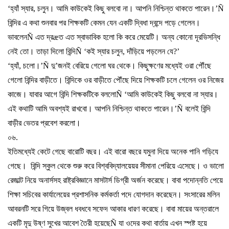
‘
হ্যাঁ
স্যার
,
চলুন।
আমি
কাউকেই
কিছু
বলবো
না।
আপনি
নিশ্চিন্ত
থাকতে
পারেন।
’Ñ
বিন্দির
এ
কথা
শুনবার
পর
শিক্ষকটি
কেমন
যেন
একটি
দ্বিধা
দ্বন্দে
পড়ে
গেলেন।
ভাবলেন
Ñ
এত
দ্র
æ
ত
এত
স্বাভাবিক
হলো
কি
করে
মেয়েটি।
অন্য
কোনো
দূরভিসন্ধি
নেই
তো।
তাড়া
দিলো
বিন্দি
Ñ ‘
কই
স্যার
চলুন
,
দাঁড়িয়ে
পড়লেন
যে
?’
‘
হ্যাঁ
,
চলো।
’Ñ
দু
’
জনই
বেরিয়ে
গেলো
ঘর
থেকে।
কিছুক্ষণের
মধ্যেই
ওরা
পৌঁছে
গেলো
বিন্দির
বাড়ীতে।
বিন্দিকে
ওর
বাড়ীতে
পৌঁছে
দিয়ে
শিক্ষকটি
চলে
গেলেন
ওর
নিজের
কাজে।
যাবার
আগে
বিন্দি
শিক্ষকটিকে
বললো
Ñ ‘
আমি
কাউকেই
কিছু
বলবো
না
স্যার।
এই
কথাটি
আমি
অবশ্যই
রাখবো।
আপনি
নিশ্চিন্ত
থাকতে
পারেন।
’Ñ
বলেই
বিন্দি
বাড়ীর
ভেতর
প্রবেশ
করলো।
০৬
.
ইতিমধ্যেই
কেটে
গেছে
বারোটি
বছর।
এই
বারো
বছরে
যমুনা
দিয়ে
অনেক
পানি
গড়িযে
গেছে।
বিন্দি
স্কুল
থেকে
শুরু
করে
বিশ্ববিদ্যালয়েয়র
সীমানা
পেরিয়ে
এসেছে।
ও
ভালো
রেজাল্ট
নিয়ে
অনার্সসহ
রাষ্ট্রবিজ্ঞানে
মাসটার্স
ডিগ্রী
অর্জন
করেছে।
বাবা
পদোন্নতি
পেয়ে
শিক্ষা
সচিবের
কার্যালেয়ের
প্রশাসনিক
কর্মকর্তা
পদে
যোগদান
করেছেন।
সংসারের
মলিন
আবরনটি
সরে
গিয়ে
উজ্বল
ধবধবে
সফেদ
আকার
ধারণ
করেছে।
বাবা
মায়ের
অন্তরালে
একটি
মৃদু
উষ্ণ
সুখের
আবেশ
তৈরী
হয়েছে
Ñ
যা
ওদের
কথা
বার্তায়
এখন
স্পষ্ট
হয়ে