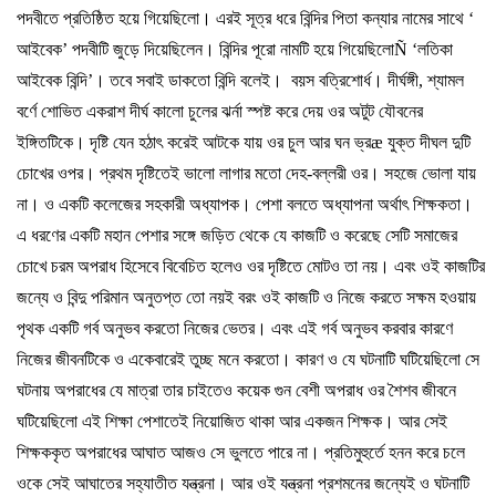
পদবীতে
প্রতিষ্ঠিত
হয়ে
গিয়েছিলো।
এরই
সূত্র
ধরে
বিন্দির
পিতা
কন্যার
নামের
সাথে
‘
আইবেক
’
পদবীটি
জুড়ে
দিয়েছিলেন।
বিন্দির
পূরো
নামটি
হয়ে
গিয়েছিলো
Ñ ‘
লতিকা
আইবেক
বিন্দি
’
।
তবে
সবাই
ডাকতো
বিন্দি
বলেই।
বয়স
বত্রিশোর্ধ।
দীর্ঘঙ্গী
,
শ্যামল
বর্ণে
শোভিত
একরাশ
দীর্ঘ
কালো
চুলের
ঝর্না
স্পষ্ট
করে
দেয়
ওর
অটুট
যৌবনের
ইঙ্গিতটিকে।
দৃষ্টি
যেন
হঠাৎ
করেই
আটকে
যায়
ওর
চুল
আর
ঘন
ভ্র
æ
যুক্ত
দীঘল
দুটি
চোখের
ওপর।
প্রথম
দৃষ্টিতেই
ভালো
লাগার
মতো
দেহ
-
বল্লরী
ওর।
সহজে
ভোলা
যায়
না।
ও
একটি
কলেজের
সহকারী
অধ্যাপক।
পেশা
বলতে
অধ্যাপনা
অর্থাৎ
শিক্ষকতা।
এ
ধরণের
একটি
মহান
পেশার
সঙ্গে
জড়িত
থেকে
যে
কাজটি
ও
করেছে
সেটি
সমাজের
চোখে
চরম
অপরাধ
হিসেবে
বিবেচিত
হলেও
ওর
দৃষ্টিতে
মোটও
তা
নয়।
এবং
ওই
কাজটির
জন্যে
ও
বিন্দু
পরিমান
অনুতপ্ত
তো
নয়ই
বরং
ওই
কাজটি
ও
নিজে
করতে
সক্ষম
হওয়ায়
পৃথক
একটি
গর্ব
অনুভব
করতো
নিজের
ভেতর।
এবং
এই
গর্ব
অনুভব
করবার
কারণে
নিজের
জীবনটিকে
ও
একেবারেই
তুচ্ছ
মনে
করতো।
কারণ
ও
যে
ঘটনাটি
ঘটিয়েছিলো
সে
ঘটনায়
অপরাধের
যে
মাত্রা
তার
চাইতেও
কয়েক
গুন
বেশী
অপরাধ
ওর
শৈশব
জীবনে
ঘটিয়েছিলো
এই
শিক্ষা
পেশাতেই
নিয়োজিত
থাকা
আর
একজন
শিক্ষক।
আর
সেই
শিক্ষককৃত
অপরাধের
আঘাত
আজও
সে
ভুলতে
পারে
না।
প্রতিমুহুর্তে
হনন
করে
চলে
ওকে
সেই
আঘাতের
সহ্যাতীত
যন্ত্রনা।
আর
ওই
যন্ত্রনা
প্রশমনের
জন্যেই
ও
ঘটনাটি