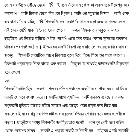
তোমার
বাড়ীতে
পৌঁছে
দেবো।
’Ñ
এই
বলে
ভীড়ের
মাঝে
থাকা
একজনকে
উদ্দেশ্য
করে
বললো
Ñ ‘
একটি
রিকশা
ডেকে
দিন
তো
প্লিজ।
আমি
ওর
স্কুলের
শিক্ষক।
আমি
ওকে
ওর
বাসায়
নিয়ে
যাচ্ছি।
’Ñ
শিক্ষকটির
কথা
সবাই
বিশ্বাস
করলো
এবং
আশ্বস্ত
হলো
এই
ভেবে
যে
Ñ
যাক
নিশ্চিন্ত
হওয়া
গেলো।
একজন
শিক্ষক
তার
স্কুলের
আহত
ছাত্রীকে
ওর
নিজের
বাড়ীতে
পৌঁছে
দেবে
Ñ
এতে
আর
কারও
কোনো
সন্দেহের
অবকাশ
থাকবার
প্রশ্নই
ওঠে
না।
ইতিমধ্যে
একটি
রিকশা
এসে
দাঁড়ালো
ওদেরকে
নিয়ে
যাবার
জন্যে।
শিক্ষকটি
মেয়েটিকে
আগে
রিকশায়
তুলে
দিয়ে
নিজে
গিয়ে
ওর
পাশে
বসলো।
রিকশাটি
গন্তব্যের
দিকে
যাত্রা
শুরু
করলো।
কিছুক্ষণের
মধ্যেই
ঘটনাস্থলটি
ভীড়শুন্য
হয়ে
গেলো।
০৫
.
শিক্ষকটি
অবিবাহিত।
তরুণ।
শহরের
দক্ষিন
প্রান্তে
একটি
আধা
পাকা
ঘর
ভাড়া
নিয়ে
একাই
সে
ঘরে
বসবাস
করেন।
ঘরটির
সাথে
এ্যাটাচ্ড
একটি
বাথরুম
রয়েছে।
একজন
মধ্যবয়সী
চুক্তির
কাজের
মহিলা
সকালে
এবং
রাত্রে
খাবার
রান্না
করে
দিয়ে
যায়।
সকালে
ওই
ঘরের
বারান্দায়
শিক্ষকটি
তার
স্কুলের
বিভিন্ন
শ্রেনির
কয়েকজন
ছাত্রীকে
পড়ান।
ছাত্রীদের
মধ্যে
শিক্ষকটির
জনপ্রিয়তাও
যথেষ্ট।
বয়স
খুব
বেশী
হলে
বাইশ
থেকে
তেইশের
মধ্যে।
লোকটি
এ
শহরের
স্থায়ী
অধিবাসী
নন।
বাইরের
একটি
সরকারী