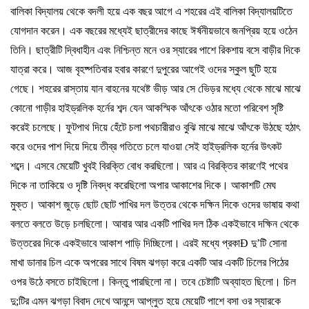
বালিকা
বিদ্যালয়
থেকে
বদলী
হয়ে
এক
বছর
আগে
এ
শহরের
এই
বালিকা
বিদ্যালয়টিতে
যোগদান
করেন।
এক
বছরের
মধ্যেই
ছাত্রীদের
কাছে
ঈর্ষনীয়ভাবে
জনপ্রিয়
হয়ে
ওঠেন
তিনি।
ছাত্রীটি
দ্বিধাহীন
এবং
নিশ্চিন্ত
মনে
ওর
স্যারের
পাশে
রিকশায়
বসে
বাড়ীর
দিকে
যাত্রা
করে।
আজ
বৃহষ্পতিবার
হবার
কারণে
দুপুরের
আগেই
ওদের
স্কুল
ছুটি
হয়ে
গেছে।
শহরের
রাস্তায়
যান
বাহনের
যথেষ্ট
ভীড়
আর
সে
ভেিড়র
মধ্যে
থেকে
মাঝে
মাঝে
কোনো
গাড়ীর
হাইড্রলিক
হর্নের
শব্দ
যেন
আকস্মিক
আঁৎকে
ওঠার
মতো
পরিবেশ
সৃষ্টি
করেই
চলেছে।
ফুটপাথ
দিয়ে
হেঁটে
চলা
পথচারীরাও
বুঝি
মাঝে
মাঝে
আঁৎকে
উঠছে
হঠাৎ
করে
ওদের
পাশ
দিয়ে
দিয়ে
তীব্র
গতিতে
চলে
যাওয়া
সেই
হাইড্রলিক
হর্নের
উৎকট
শব্দে।
এসবে
মেয়েটি
খুবই
বিরক্তি
বোধ
করছিলো।
আর
এ
বিরক্তির
কারণেই
পথের
দিকে
না
তাকিয়ে
ও
দৃষ্টি
নিবদ্ধ
করেছিলো
অপার
আকাশের
দিকে।
আকাশটি
মেঘ
মুক্ত।
আকাশ
জুড়ে
ছোট
ছোট
পাখির
দল
উত্তর
থেকে
দক্ষিন
দিকে
ওদের
ভাষায়
কথা
বলতে
বলতে
উড়ে
চলছিলো।
আবার
আর
একটি
পাখির
দল
ঠিক
একইভাবে
দক্ষিন
থেকে
উত্তরের
দিকে
একইভাবে
আকাশ
পাড়ি
দিচ্ছিলো।
এরই
মধ্যে
প্রকা
Ð
দু
’
টি
সোনা
মাখা
ডানার
চিল
একে
অপরের
সাথে
বিষম
ঝগড়া
করে
একটি
আর
একটি
চিলের
পিঠের
ওপর
উঠে
বসতে
চাইছিলো।
কিন্তু
পারছিলো
না।
তবে
চেষ্টাটি
অব্যাহত
ছিলো।
চিল
দু
;
টির
এমন
ঝগড়া
বিবাদ
দেখে
আনন্দে
আপ্লুত
হয়ে
মেয়েটি
পাশে
বসা
ওর
স্যারকে