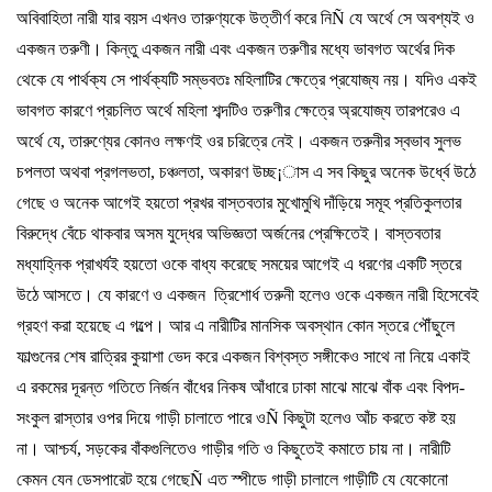
অবিবাহিতা
নারী
যার
বয়স
এখনও
তারুণ্যকে
উত্তীর্ণ
করে
নি
Ñ
যে
অর্থে
সে
অবশ্যই
ও
একজন
তরুণী।
কিন্তু
একজন
নারী
এবং
একজন
তরুণীর
মধ্যে
ভাবগত
অর্থের
দিক
থেকে
যে
পার্থক্য
সে
পার্থক্যটি
সম্ভবতঃ
মহিলাটির
ক্ষেত্রে
প্রযোজ্য
নয়।
যদিও
একই
ভাবগত
কারণে
প্রচলিত
অর্থে
মহিলা
শব্দটিও
তরুণীর
ক্ষেত্রে
অ্রযোজ্য
তারপরেও
এ
অর্থে
যে
,
তারুণ্যের
কোনও
লক্ষণই
ওর
চরিত্রে
নেই।
একজন
তরুনীর
স্বভাব
সুলভ
চপলতা
অথবা
প্রগলভতা
,
চঞ্চলতা
,
অকারণ
উচ্ছ
¡
াস
এ
সব
কিছুর
অনেক
উর্ধ্বে
উঠে
গেছে
ও
অনেক
আগেই
হয়তো
প্রখর
বাস্তবতার
মুখোমুখি
দাঁড়িয়ে
সমূহ
প্রতিকুলতার
বিরুদ্ধে
বেঁচে
থাকবার
অসম
যুদ্ধের
অভিজ্ঞতা
অর্জনের
প্রেক্ষিতেই।
বাস্তবতার
মধ্যাহ্নিক
প্রাখর্যই
হয়তো
ওকে
বাধ্য
করেছে
সময়ের
আগেই
এ
ধরণের
একটি
স্তরে
উঠে
আসতে।
যে
কারণে
ও
একজন
ত্রিশোর্ধ
তরুনী
হলেও
ওকে
একজন
নারী
হিসেবেই
গ্রহণ
করা
হয়েছে
এ
গল্পে।
আর
এ
নারীটির
মানসিক
অবস্থান
কোন
স্তরে
পৌঁছুলে
ফাল্গুনের
শেষ
রাত্রির
কুয়াশা
ভেদ
করে
একজন
বিশ্বস্ত
সঙ্গীকেও
সাথে
না
নিয়ে
একাই
এ
রকমের
দূরন্ত
গতিতে
নির্জন
বাঁধের
নিকষ
আঁধারে
ঢাকা
মাঝে
মাঝে
বাঁক
এবং
বিপদ
-
সংকুল
রাস্তার
ওপর
দিয়ে
গাড়ী
চালাতে
পারে
ও
Ñ
কিছুটা
হলেও
আঁচ
করতে
কষ্ট
হয়
না।
আশ্চর্য
,
সড়কের
বাঁকগুলিতেও
গাড়ীর
গতি
ও
কিছুতেই
কমাতে
চায়
না।
নারীটি
কেমন
যেন
ডেসপারেট
হয়ে
গেছে
Ñ
এত
স্পীডে
গাড়ী
চালালে
গাড়ীটি
যে
যেকোনো