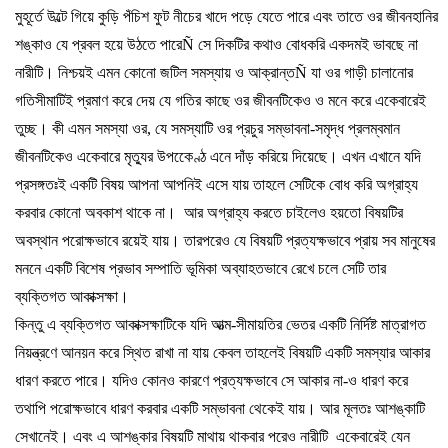
মুহূর্তে
উল্টে
গিয়ে
কুড়ি
পঁচিশ
ফুট
নীচের
খাদে
পড়ে
যেতে
পারে
এবং
তাতে
ওর
জীবনহানির
শঙ্কাও
যে
প্রবল
হয়ে
উঠতে
পারে
Ñ
সে
দিকটির
কথাও
বোধকরি
একদমই
ভাবছে
না
নারীটি।
নিশ্চয়ই
এমন
কোনো
জটিল
সমস্যায়
ও
আক্রান্ত
Ñ
যা
ওর
গাড়ী
চালানোর
গতিসীমাটিই
প্রমাণ
করে
দেয়
যে
গতির
কাছে
ওর
জীবনটিকেও
ও
মনে
করে
একেবারেই
তুচ্ছ।
কী
এমন
সমস্যা
ওর
,
যে
সমস্যাটি
ওর
প্রচুর
সম্ভাবনা
-
সমৃদ্ধ
প্রলম্বমান
জীবনটিকেও
একেবারে
মৃত্যুর
উপকেেণ্ঠ
এনে
দাঁড়
করিয়ে
দিয়েছে।
এখন
এখানে
যদি
প্রসঙ্গতঃই
একটি
বিষয়
আপনা
আপনিই
এসে
যায়
তাহলে
সেটিকে
বোধ
করি
অগ্রাহ্য
করবার
কোনো
অবকাশ
থাকে
না।
আর
অগ্রাহ্য
করতে
চাইলেও
হয়তো
বিষয়টির
অবস্থান
পরোক্ষভাবে
রয়েই
যায়।
তারপরেও
যে
বিষয়টি
প্রত্যক্ষভাবে
প্রায়
সব
মানুষের
মননে
একটি
বিশেষ
প্রভাব
সম্পাতি
ভূমিকা
অব্যাহতভাবে
রেখে
চলে
সেটি
তার
ব্যক্তিগত
আকাক্সক্ষা।
কিন্তু
এ
ব্যক্তিগত
আকাক্সক্ষাটিকে
যদি
আত্ম
-
সীমায়তির
ভেতর
একটি
নির্দিষ্ট
মাত্রাগত
নিয়ন্ত্রণে
আনয়ন
করে
স্থিত
রাখা
না
যায়
কেবল
তাহলেই
বিষয়টি
একটি
সমস্যার
আকার
ধারণ
করতে
পারে।
যদিও
কোনও
কারণে
প্রত্যক্ষভাবে
সে
আকার
না
-
ও
ধারণ
করে
তথাপি
পরোক্ষভাবে
ধারণ
করবার
একটি
সম্ভাবনা
থেকেই
যায়।
আর
মূলতঃ
আশঙ্কাটি
সেখানেই।
এবং
এ
আশঙ্কার
বিষয়টি
মাথায়
থাকবার
পরেও
নারীটি
একেবারেই
যেন