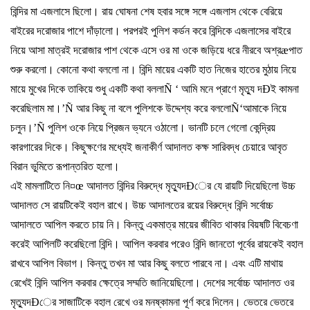
বিন্দির
মা
এজলাসে
ছিলো।
রায়
ঘোষনা
শেষ
হবার
সঙ্গে
সঙ্গে
এজলাস
থেকে
বেরিয়ে
বাইরের
দরোজার
পাশে
দাঁড়ালো।
পরপরই
পুলিশ
কর্ডন
করে
বিন্দিকে
এজলাসের
বাইরে
নিয়ে
আসা
মাত্রই
দরোজার
পাশ
থেকে
এসে
ওর
মা
ওকে
জড়িয়ে
ধরে
নীরবে
অশ্র
æ
পাত
শুরু
করলো।
কোনো
কথা
বললো
না।
বিন্দি
মায়ের
একটি
হাত
নিজের
হাতের
মুঠায়
নিয়ে
মায়ে
মুখের
দিকে
তাকিয়ে
শুধু
একটি
কথা
বললা
Ñ ‘
আমি
মনে
প্রাণে
মৃত্যু
দ
Ð
ই
কামনা
করেছিলাম
মা।
’Ñ
আর
কিছু
না
বলে
পুলিশকে
উদ্দেশ্য
করে
বললো
Ñ‘
আমাকে
নিয়ে
চলুন।
’Ñ
পুলিশ
ওকে
নিয়ে
প্রিজন
ভ্যনে
ওঠালো।
ভানটি
চলে
গেলো
কেন্দ্রিয়
কারগারের
দিকে।
কিছুক্ষণের
মধ্যেই
জনাকীর্ণ
আদালত
কক্ষ
সারিবদ্ধ
চেয়ারে
আবৃত
বিরান
ভুমিতে
রূপান্তরিত
হলো।
এই
মামলাটিতে
নি
¤œ
আদালত
বিন্দির
বিরুদ্ধে
মৃত্যুদ
Ð
ের
যে
রায়টি
দিয়েছিলো
উচ্চ
আদালত
সে
রায়টিকেই
বহাল
রাখে।
উচ্চ
আদালতের
রয়ের
বিরুদ্ধে
বিন্দি
সর্বোচ্চ
আদালতে
আপিল
করতে
চায়
নি।
কিন্তু
একমাত্র
মায়ের
জীবিত
থাকার
বিয়ষটি
বিবেচণা
করেই
আপিলটি
করেছিলো
বিন্দি।
আপিল
করবার
পরেও
বিন্দি
জানতো
পূর্বের
রায়কেই
বহাল
রাখবে
আপিল
বিভাগ।
কিন্তু
তখন
মা
আর
কিছু
বলতে
পারবে
না।
এবং
এটি
মাথায়
রেখেই
বিন্দি
আপিল
করবার
ক্ষেত্রে
সম্মতি
জানিয়েছিলো।
দেশের
সর্বোচ্চ
আদালত
ওর
মৃত্যুদ
Ð
ের
সাজাটিকে
বহাল
রেখে
ওর
মনষ্কামনা
পূর্ণ
করে
দিলেন।
ভেতরে
ভেতরে