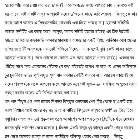
হলেও
আঁচ
করে
নেয়া
যায়
ওরা
দু
’
জনই
একে
অপরের
কাছে
আসতে
চায়।
ভাবতে
কষ্ট
হয়
না
যে
,
এই
একটি
মাত্র
আগ্রহই
ওদের
দু
’
জনের
কাছে
অতি
-
প্রবল।
কিন্তু
কে
কার
কাছে
আগে
আসবে
এ
সিদ্ধান্তটিই
বোধকরি
ওরা
নিতে
পারছে
না।
হয়তো
সঙ্গিনীটি
চাইছে
সঙ্গীটিই
ওর
কাছে
আগে
আসুক
,
আবার
সঙ্গীটি
হয়তো
চাইছে
এর
ঠিক
উল্টোটি।
হয়তো
দু
’
জনের
কাছাকাছি
আসবার
মাঝখানে
এ
ধরনের
একটি
নিগুঢ়
অভিমান
বোধ
ওদের
দু
’
জনের
দু
’
টি
অন্তরকে
এভাবেই
ভিজিয়ে
দিচ্ছে।
এ
কারণেই
বুঝি
কেউ
কারুর
কাছে
আসতে
পারছে
না।
তবে
কোনো
না
কোনো
এক
সময়
আসতে
ওদের
হবেই।
একজনের
ঠোঁটের
সাথে
আর
একজনের
ঠোঁটকে
যে
কথা
কইতেই
হবে
Ñ
না
হলে
যে
ওদের
অভিমানে
চুর
চুর
বিরহ
-
ভা
ণ্ড
পূর্ণ
অমৃত
-
সুধা
পান
করবার
কেউই
থাকবে
না।
আর
সে
কারণেই
যে
ওদের
পরস্পরকে
একে
অপরের
কাছে
আসতে
হবে
ওই
সুধা
-
ভণ্ডার
রক্ষিত
অমৃতের
স্বাদ
গ্রহণ
করবার
জন্যে
এটি
নিশ্চিত
করেই
বলা
যায়।
শুন
শান
নিঝুম
এই
শেষ
রাতের
দিগন্ত
বিস্তৃত
শুন্যতার
শেষ
বিন্দু
থেকে
দু
’
একটি
রাত
-
জাগা
নিশাচর
পাখি
ওদের
বড়
বড়
ডানা
ঝাপটিয়ে
নিস্তরঙ্গ
শুন্যতার
হৃৎপি
ণ্ড
চিরে
চিরে
মধুরিমার
মমতা
জড়ানো
শব্দ
-
তরঙ্গ
তুলে
আকাশের
অপর
প্রান্তের
বিন্দুটিকে
ছঁয়ে
দেখবার
জন্যে
বুঝি
প্রাণপণ
ধেয়ে
চলেছে।
নিঃসঙ্গ
একটি
বাদুর
খুব
কাছের
একটি
খেজুর
গাছের
রস
নেমে
আসবার
জন্যে
লাগানো
কাঠিটিকে
আঁকড়ে
ধরবার
চেষ্টা
করছে।
কিন্তু