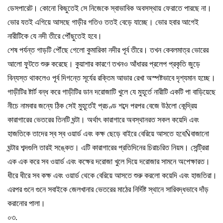
ডেসপারেট।
কোনো
কিছুতেই
সে
নিজেকে
স্বাভাবিক
অবসস্থায়
ফেরাতে
পারছে
না।
ভোর
যতই
এগিয়ে
আসছে
গাড়ীর
গতিও
ততই
বেড়ে
যাচ্ছে।
ভোর
হবার
আগেই
নারীটিকে
যে
নদী
তীরে
পৌঁছুতেই
হবে।
শেষ
পর্যন্ত
গাড়টি
পৌঁছে
গেলো
কুমারিকা
নদীর
পূর্ব
তীরে।
তখন
কেবলমাত্র
ভোরের
আলো
ফুটতে
শুরু
করেছে।
কুয়াশার
কারণে
তখনও
আঁধারর
প্রলেপ
প্রকৃতি
জুড়ে
বিন্যস্ত
থাকলেও
পূর্ব
দিগন্তে
সূর্যের
রক্তিম
আভার
রেখা
অস্পষ্টভাবে
দৃশ্যমান
হচ্ছে।
গাড়ীটির
ষ্টার্ট
বন্ধ
করে
গাড়ীটির
ডান
দরোজাটি
খুলে
যে
মুহূর্তে
নারীটি
একটি
পা
বাড়িয়েছে
নীচে
নামবার
জন্যে
ঠিক
সেই
মুহূর্তেই
প্রচ
ণ্ড
শব্দে
পরপর
বেজে
উঠলো
কেন্দ্রিয়
কারাগারের
ভেতরের
তিনটি
ঘন্টা।
অর্থাৎ
কারাগারে
অবস্থানরত
সকল
কয়েদি
এবং
হাজতিকে
তাদের
স্ব
স্ব
ওয়ার্ড
এবং
কক্ষ
ছেড়ে
বাইরে
বেরিয়ে
আসতে
হবে
Ñ
বাজানো
ঘন্টার
শব্দগুলি
তারই
সঙ্কেত।
এটি
কারাগারের
প্রতিদিনের
চিরাচরিত
নিয়ম।
সেন্ট্রিরা
এক
এক
করে
সব
ওয়ার্ড
এবং
কক্ষের
দরোজা
খুলে
দিয়ে
দরোজার
সামনে
অপেক্ষারত।
ধীরে
ধীরে
সব
কক্ষ
এবং
ওয়ার্ড
থেকে
বেরিয়ে
আসতে
শুরু
করলো
কয়েদি
এবং
হাজতিরা।
এরপর
গুনে
গুনে
সবাইকে
জেলখানার
ভেতরের
মাঠের
নির্দিষ্ট
স্থানে
সারিবদ্ধভাবে
দাঁড়
করানোর
পালা।
০৩
.