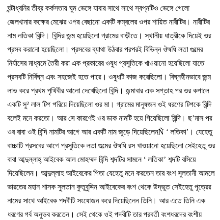
ঘন্টাধ্বনির
তীব্র
কর্কসতায়
ঘুম
ভেঙ্গে
যাবার
সাথে
সাথে
স্বপ্নটিও
ভেঙ্গে
গেলো
জেলখানার
কক্ষের
মেঝের
ওপর
বেছানো
একটি
কম্বলের
ওপর
শায়িত
নারীটির।
নারীটির
নাম
লতিকা
বিন্দি।
বিন্দির
জন্ম
হয়েছিলো
গ্রামের
বাড়ীতে।
স্থানীয়
ধাত্রীকে
দিয়েই
ওর
প্রসব
করানো
হয়েছিলো।
প্রসবের
ব্যাথা
উঠবার
পরপরই
বিভিন্ন
ঔষধি
লতা
গুল্মের
নির্যাসের
মাধ্যমে
তৈরী
করা
এক
প্রকারের
ওষুধ
প্রসুতিকে
খাওয়ানো
হয়েছিলো
যাতে
প্রসবটি
নির্বিঘ্ন
এবং
সহজেই
হতে
পারে।
ওষুধটি
কাজ
করেছিলো।
বিঘ্ন
হীনভাবে
জন্ম
লাভ
করে
প্রথম
পৃথিবীর
আলো
দেখেছিলো
বিন্দি।
জন্মাবার
এক
সপ্তাহ
পর
ওর
কপালে
একটি
সু
²
লাল
টিপ
পরিয়ে
দিয়েছিলো
ওর
মা।
গ্রামের
মানুষজন
ওই
ধরণের
টিপকে
বিন্দি
বলেই
মনে
করতো।
আর
সে
কারণেই
ওর
ডাক
নামটি
হয়ে
গিয়েছিলো
বিন্দি।
ছ
’
মাস
পর
ওর
বাবা
ওই
বিন্দি
নামটির
আগে
আর
একটি
নাম
জুড়ে
দিয়েছিলেন
Ñ ‘
লতিকা
’
।
যেহেতু
বাচ্চাটি
প্রসবের
আগে
প্রসুতিকে
লতা
গুল্মের
ঔষধি
রস
খাওয়ানো
হয়েছিলো
সেইহেতু
ওর
বাবা
আব্দুল্লাহ্
আইবেক
আল
মোহম্মদ
বিন্দি
শব্দটির
সামনে
‘
লতিকা
’
শব্দটি
বসিয়ে
দিয়েছিলেন।
আব্দুল্লাহ
আইবেকের
পিতা
যেহেতু
মনে
করতেন
তার
বংশ
সুলতানী
আমলে
ভারতের
মহান
শাসক
সুলতান
কুতুবুদ্দিন
আইবেকের
বংশ
থেকে
উদ্ভুত
সেইহেতু
পূত্রের
নামের
সাথে
আইবেক
পদবীটি
সংযোজন
করে
দিয়েছিলেন
তিনি।
আর
এতে
তিনি
এক
ধরণের
গর্ব
অনুভব
করতেন।
সেই
থেকে
ওই
পদবীটি
তার
পরবর্তী
বংশধরদের
বংশীয়