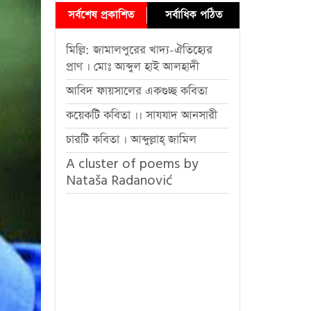
সর্বশেষ প্রকাশিত
সর্বাধিক পঠিত
মিল্লি: জামালপুরের খাদ্য-ঐতিহ্যের
প্রাণ । মোঃ আব্দুল হাই আলহাদী
আবিদ ফায়সালের একগুচ্ছ কবিতা
কয়েকটি কবিতা ।। সাযযাদ আনসারী
চারটি কবিতা । আব্দুল্লাহ্ জামিল
A cluster of poems by
Nataša Radanović