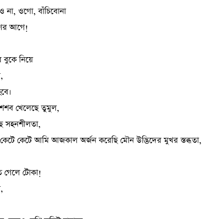
দিও না, ওগো, বাঁচিবোনা
ণের আগে!
 বুকে নিয়ে
,
হবে।
ৈশব খেলেছে তুমুল,
ে সহনশীলতা,
েটে কেটে আমি আজকাল অর্জন করেছি মৌন উদ্ভিদের মুখর স্তব্ধতা,
ে গেলে টোকা!
,