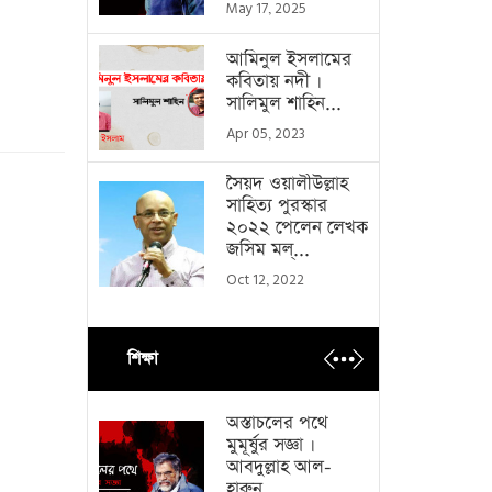
May 17, 2025
আমিনুল ইসলামের
কবিতায় নদী ।
সালিমুল শাহিন...
Apr 05, 2023
সৈয়দ ওয়ালীউল্লাহ
সাহিত্য পুরস্কার
২০২২ পেলেন লেখক
জসিম মল্...
Oct 12, 2022
শিক্ষা
অস্তাচলের পথে
মুমূর্ষুর সজ্ঞা ।
আবদুল্লাহ আল-
হারুন...