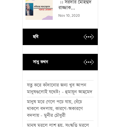
।। সরদার মোহম্মদ
রাজ্জাক...
Nov 10, 2020
ছবি
সাধু কথন
যত্ন করে কাঁদানোর জন্য খুব আপন
মানুষগুলোই যথেষ্ট! - হুমায়ূন আহমেদ
মানুষ মরে গেলে পচে যায়, বেঁচে
থাকলে বদলায়, কারণে-অকারণে
বদলায় - মুনীর চৌধুরী
মানুষ মরলে লাশ হয়, সংস্কৃতি মরলে