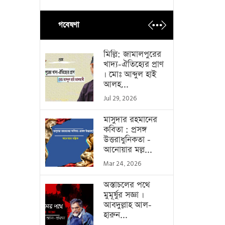
গবেষণা
মিল্লি: জামালপুরের
খাদ্য-ঐতিহ্যের প্রাণ
। মোঃ আব্দুল হাই
আলহ...
Jul 29, 2026
মাসুদার রহমানের
কবিতা : প্রসঙ্গ
উত্তরাধুনিকতা -
আনোয়ার মল্ল...
Mar 24, 2026
অস্তাচলের পথে
মুমূর্ষুর সজ্ঞা ।
আবদুল্লাহ আল-
হারুন...