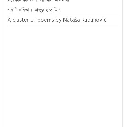
কয়েকটি কবিতা ।। সাযযাদ আনসারী
চারটি কবিতা । আব্দুল্লাহ্ জামিল
A cluster of poems by Nataša Radanović