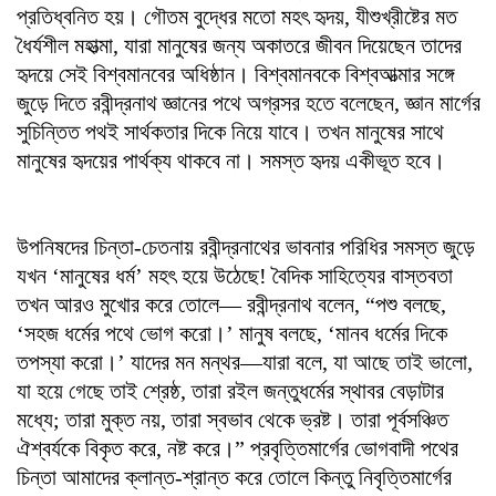
প্রতিধ্বনিত হয়। গৌতম বুদ্ধের মতো মহৎ হৃদয়, যীশুখ্রীষ্টের মত
ধৈর্যশীল মহাত্মা, যারা মানুষের জন্য অকাতরে জীবন দিয়েছেন তাদের
হৃদয়ে সেই বিশ্বমানবের অধিষ্ঠান। বিশ্বমানবকে বিশ্বআত্মার সঙ্গে
জুড়ে দিতে রবীন্দ্রনাথ জ্ঞানের পথে অগ্রসর হতে বলেছেন, জ্ঞান মার্গের
সুচিন্তিত পথই সার্থকতার দিকে নিয়ে যাবে। তখন মানুষের সাথে
মানুষের হৃদয়ের পার্থক্য থাকবে না। সমস্ত হৃদয় একীভূত হবে।
উপনিষদের চিন্তা-চেতনায় রবীন্দ্রনাথের ভাবনার পরিধির সমস্ত জুড়ে
যখন ‘মানুষের ধর্ম’ মহৎ হয়ে উঠেছে! বৈদিক সাহিত্যের বাস্তবতা
তখন আরও মুখোর করে তোলে— রবীন্দ্রনাথ বলেন, “পশু বলছে,
‘সহজ ধর্মের পথে ভোগ করো।’ মানুষ বলছে, ‘মানব ধর্মের দিকে
তপস্যা করো।’ যাদের মন মন্থর—যারা বলে, যা আছে তাই ভালো,
যা হয়ে গেছে তাই শ্রেষ্ঠ, তারা রইল জন্তুধর্মের স্থাবর বেড়াটার
মধ্যে; তারা মুক্ত নয়, তারা স্বভাব থেকে ভ্রষ্ট। তারা পূর্বসঞ্চিত
ঐশ্বর্যকে বিকৃত করে, নষ্ট করে।” প্রবৃত্তিমার্গের ভোগবাদী পথের
চিন্তা আমাদের ক্লান্ত-শ্রান্ত করে তোলে কিন্তু নিবৃত্তিমার্গের