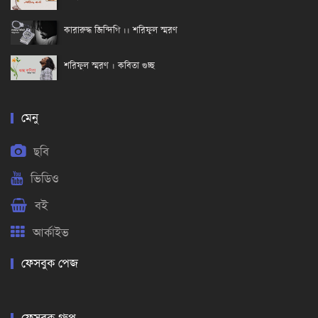
কারারুদ্ধ জিন্দিগি ।। শরিফুল স্মরণ
শরিফুল স্মরণ । কবিতা গুচ্ছ
মেনু
ছবি
ভিডিও
বই
আর্কাইভ
ফেসবুক পেজ