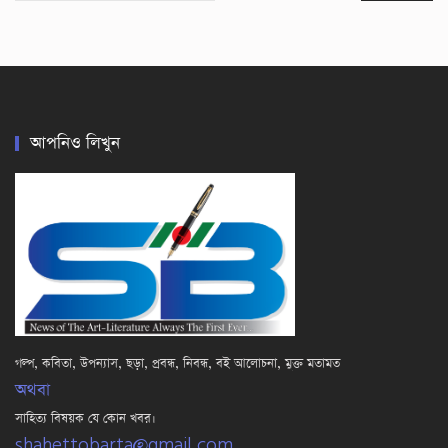
আপনিও লিখুন
গল্প, কবিতা, উপন্যাস, ছড়া, প্রবন্ধ, নিবন্ধ, বই আলোচনা, মুক্ত মতামত
অথবা
সাহিত্য বিষয়ক যে কোন খবর।
shahettobarta@gmail.com