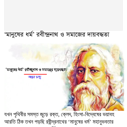
‘মানুষের ধর্ম’ রবীন্দ্রনাথ ও সমাজের দায়বদ্ধতা
যখন পৃথিবীর সমস্ত জুড়ে রক্ত, ক্লেদ, হিংসা-বিদ্বেষের ভয়াবহ
আরতি ঠিক তখন পড়ছি রবীন্দ্রনাথের ‘মানুষের ধর্ম’ মহানুভবতার