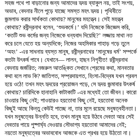
সহজ পথে পা বাড়ানোর জন্য আমাদের হৃদয় ব্যাকুল নয়, তাই সংশয়,
অভাব, বেদনার নীলে পুড়ে যাচ্ছে সমস্ত মহৎ হৃদয়। পৃথিবীতে
জন্মলাভ করার সার্থকতা কোথায়? মানুষের মহত্ত্বে। সেই মহত্ত্ব
কোথায়? রবীন্দ্রনাথ বলেন, ‘শুভকর্মে।’ যদি নিজেকে জিজ্ঞেস করি,
‘কতটি শুভ কর্মের জন্য নিজেকে ধন্যবাদ দিয়েছি?’ লজ্জায় মাথা নত
করে চলে যেতে হয় অন্যদিকে; নিজের অহমিকার পাহাড় গড়ে তুলে
‘অহং’ -এর সাধনায় ব্যস্ত মানুষ, রবীন্দ্রনাথের ‘মানুষের ধর্ম’ সম্পর্কে
কতটা উৎকর্ষ পাবে। যেখানে— লালন, হাছন নিগৃহীত! রবীন্দ্রনাথ
বেদনায় জর্জরিত; নজরুল আতঙ্কিত সেখানে প্রেমের কথা, মানবতার
কথা বলে লাভ কি? জাতিগত, সম্প্রদায়গত, হিংসা-বিদ্বেষ যখন প্রবল
হয়ে ওঠে! তখন মহৎ হৃদয়ের প্রয়োজন পড়ে, সে হৃদয় জন্মাবার উৎকর্ষ
কোথায়? চারিদিকে হানাহানি কাটাকাটি -এর মধ্যেই তো জীবন। কারো
চাওয়ার কিছু নেই; পাওয়া‌রও হয়তোবা কিছু নেই, হয়তোবা অনেক
কিছুই আছে কিন্তু কেউই পাচ্ছে না, তার মূলে রয়েছে মনুষত্বহীনতা।
যখন মনুষত্বের উন্নতি হবে, তখন মানুষ হয়ে উঠবে দেবতা আর সেই
দেবতার পায়ে পুষ্পার্ঘ্য দেওয়ার সৌভাগ্য হয়তোবা আমাদের নেই;
নয়তো মনুষ্যত্বের অভাববোধ আজকে এত প্রখর হয়ে উঠতো না।