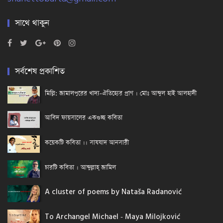
সাথে থাকুন
সর্বশেষ প্রকাশিত
মিল্লি: জামালপুরের খাদ্য-ঐতিহ্যের প্রাণ । মোঃ আব্দুল হাই আলহাদী
আবিদ ফায়সালের একগুচ্ছ কবিতা
কয়েকটি কবিতা ।। সাযযাদ আনসারী
চারটি কবিতা । আব্দুল্লাহ্ জামিল
A cluster of poems by Nataša Radanović
To Archangel Michael - Maya Milojković