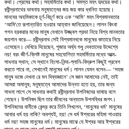
কথা। প্রেমের কথা। সহমর্মিতার কথা। সমস্ত মহৎ হৃদয়ের কথা।
রবীন্দ্রনাথের ভাবনায় মনুষ্যত্বের জয় জয় কার ধ্বনিত হয়েছে।
মানবের অহমিকাকে চূর্ণ-বিচূর্ণ করে এক ‘আমি’ মহৎ বিশ্বমানবতার
‘আমি'তে রূপান্তরিত হওয়ার আহ্বান জানিয়েছেন। লালন কিংবা
গগন হরকরার মনের মানুষ যেখানে উজ্জ্বল প্রভা নিয়ে বিশ্ব মানবতার
জয়গান করে— রবীন্দ্রনাথ সেই বিশ্বমানবকে মানুষের কাতারে নিয়ে
এসেছেন। দেখিয়ে দিয়েছেন, পূজার অর্ঘ্য শুধু দেবতাদের উদ্দেশ্যে
নয়! বরং জীর্ণ-ক্লিষ্ট মানুষের সহযোগিতা সহমর্মিতার মধ্যে আত্ম-
সাধনার স্থান; সে স্থানে হিংসা-নিন্দা-গ্লানি-বিদ্রুপ কিছুই প্রবেশ
করতে পারে না, সেখানেই মানুষের ধর্ম। লালন যেমন বলেন— ‘সহজ
মানুষ ভজে দেখনা রে মন দিব্যজ্ঞানে’ সে জ্ঞান আমাদের নেই, তাই
আমরা অমানুষ; মনুষ্যত্বে আমাদের উন্নত হতে হয়, তার জন্য
সাধনা লাগে সে সাধনার কথাই রবীন্দ্রনাথ উপনিষদের ভাষায় বলে
গেছেন। উপনিষদ ছিল তার জীবনের অন্যতম উপলব্ধির জগৎ।
উপনিষদের বানীকে কেন্দ্র করে তিনি লিখলেন, ‘মানুষের ধর্ম’ মানুষের
আবার ধর্ম হয় নাকি? অবশ্যই, হয়! সে ধর্ম ঈশ্বরের মহিমা গাওয়ার
ধর্ম নয়! সহজ মানুষের ধর্ম। মানুষের মাঝে যে ঈশ্বর আর ঈশ্বরের