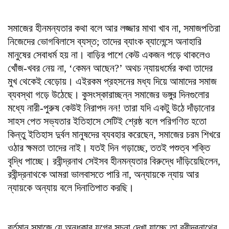
সমাজের হীনমন্যতার কথা বলে আর লজ্জার মাথা খাব না, সমাজপতিরা
নিজেদের ভোগবিলাসে ব্যস্ত; তাদের ব্যাংক ব্যালেন্সে অনাহারি
মানুষের সেবাধর্ম হয় না। বাড়ির পাশে কেউ একজন পড়ে থাকলেও
খোঁজ-খবর নেয় না, ‘কেমন আছেন?’ অথচ ন্যায়ধর্মের কথা তাদের
মুখ থেকেই বেড়োয়। এইরকম প্রহসনের মধ্য দিয়ে আমাদের সমাজ
ব্যবস্থা গড়ে উঠেছে। কুসংস্কারাচ্ছন্ন সমাজের ভঙ্গুর দিনগুলোর
মধ্যে নারী-পুরুষ কেউই নিরাপদ নন! তারা যদি একটু উঠে দাঁড়ানোর
সাহস পেত সভ্যতার ইতিহাসে সেটিই শ্রেষ্ঠ বলে পরিগণিত হতো
কিন্তু ইতিহাস দুর্বল মানুষদের ব্যবহার করেছেন, সমাজের চরম শিখরে
ওঠার ক্ষমতা তাদের নাই। যতই দিন গড়াচ্ছে, ততই পশুত্ব শক্তি
বৃদ্ধি পাচ্ছে। রবীন্দ্রনাথ সেইসব হীনমন্যতার বিরুদ্ধে দাঁড়িয়েছিলেন,
রবীন্দ্রনাথকে আমরা ভালবাসতে পারি না, অন্যায়কে ন্যায় আর
ন্যায়কে অন্যায় বলে দিনাতিপাত করছি।
বর্তমান সমাজে যে অন্ধকার যুগের সূচনা দেখা যাচ্ছে তা রবীন্দ্রনাথের