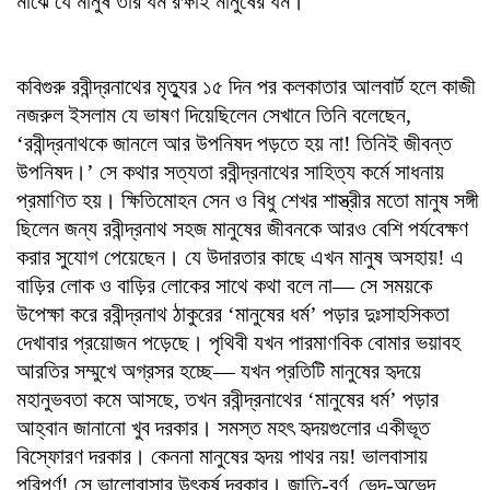
মাঝে যে মানুষ তার ধর্ম রক্ষাই মানুষের ধর্ম।
কবিগুরু রবীন্দ্রনাথের মৃত্যুর ১৫ দিন পর কলকাতার আলবার্ট হলে কাজী
নজরুল ইসলাম যে ভাষণ দিয়েছিলেন সেখানে তিনি বলেছেন,
‘রবীন্দ্রনাথকে জানলে আর উপনিষদ পড়তে হয় না! তিনিই জীবন্ত
উপনিষদ।’ সে কথার সত্যতা রবীন্দ্রনাথের সাহিত্য কর্মে সাধনায়
প্রমাণিত হয়। ক্ষিতিমোহন সেন ও বিধু শেখর‌ শাস্ত্রীর মতো মানুষ সঙ্গী
ছিলেন জন্য রবীন্দ্রনাথ সহজ মানুষের জীবনকে আরও বেশি পর্যবেক্ষণ
করার সুযোগ পেয়েছেন। যে উদারতার কাছে এখন মানুষ অসহায়! এ
বাড়ির লোক ও বাড়ির লোকের সাথে কথা বলে না— সে সময়কে
উপেক্ষা করে রবীন্দ্রনাথ ঠাকুরের ‘মানুষের ধর্ম’ পড়ার দুঃসাহসিকতা
দেখাবার প্রয়োজন পড়েছে। পৃথিবী যখন পারমাণবিক বোমার ভয়াবহ
আরতির সম্মুখে অগ্রসর হচ্ছে— যখন প্রতিটি মানুষের হৃদয়ে
মহানুভবতা কমে আসছে, তখন রবীন্দ্রনাথের ‘মানুষের ধর্ম’ পড়ার
আহ্বান জানানো খুব দরকার। সমস্ত মহৎ হৃদয়গুলোর একীভূত
বিস্ফোরণ দরকার। কেননা মানুষের হৃদয় পাথর নয়! ভালবাসায়
পরিপূর্ণ! সে ভালোবাসার উৎকর্ষ দরকার। জাতি-বর্ণ, ভেদ-অভেদ,