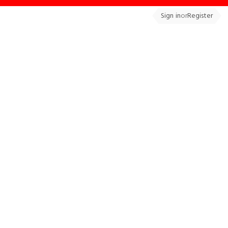
Sign in
or
Register