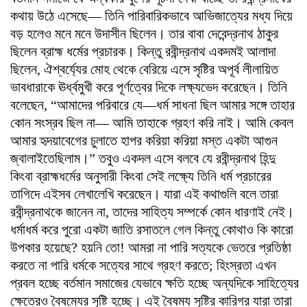
কথায় উঠে এসেছে— তিনি পারিবারিকভাবে আভিজাত্যের মধ্য দিয়ে
বড় হলেও মনে মনে উদাসীন ছিলেন। তার বাবা দেবেন্দ্রনাথ ঠাকুর
ছিলেন ব্রাহ্ম ধর্মের প্রচারক। কিন্তু রবীন্দ্রনাথ একদমই আলাদা
ছিলেন, ঐশ্বর্য্যের মোহ থেকে বেরিয়ে এসে সৃষ্টির অপূর্ব লীলায়িত
ভাবধারাকে ঊর্ধ্বমুখী করে পূর্ণত্বের দিকে লক্ষ্যভেদ করেছেন। তিনি
বলেছেন, “আমাদের পরিবারে যে—ধর্ম সাধনা ছিল আমার সঙ্গে তাহার
কোন সংস্রব ছিল না— আমি তাহাকে গ্রহণ করি নাই। আমি কেবল
আমার হৃদয়াবেগের চুলাতে হাপর করিয়া করিয়া মস্ত একটা আগুন
জ্বালাইতেছিলাম।” তবুও একদল এসে বলবে যে রবীন্দ্রনাথ হিন্দু
কিংবা ব্রাহ্মধর্মের অনুসারী কিংবা সেই লক্ষ্যে তিনি ধর্ম প্রচারের
তাগিদে এইসব লেখালেখি করেছেন। যারা এই কথাগুলি বলে তারা
রবীন্দ্রনাথকে জানেন না, তাদের সাহিত্য সম্পর্কে কোন ধারণাই নেই।
ধর্মাধর্ম করে পুরো একটা জাতি রসাতলে গেল কিন্তু কোথাও কি কারো
উপকার হয়েছে? হয়নি তো! আমরা না পারি সত্যকে ভেতরে প্রতিষ্ঠা
করতে না পারি ধর্মকে সত্যের সাথে গ্রহণ করতে; হিংস্রতা এখন
প্রবল হচ্ছে বর্তমান সমাজের যেভাবে ক্ষতি হচ্ছে অন্যদিকে সাহিত্যের
ক্ষেত্রেও বৈষম্যের সৃষ্টি হচ্ছে। এই বৈষম্য সৃষ্টির কারিগর যারা তারা