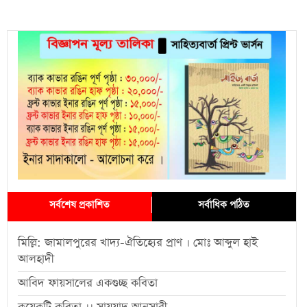
সর্বশেষ প্রকাশিত
সর্বাধিক পঠিত
মিল্লি: জামালপুরের খাদ্য-ঐতিহ্যের প্রাণ । মোঃ আব্দুল হাই
আলহাদী
আবিদ ফায়সালের একগুচ্ছ কবিতা