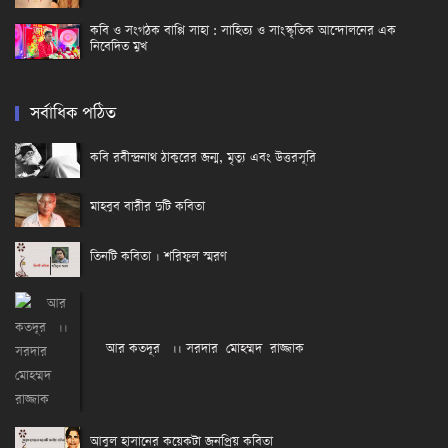
কবি ও সংগঠক বাপ্পি সাহা : সাহিত্য ও সাংস্কৃতিক আন্দোলনের এক
নিবেদিত মুখ
সর্বাধিক পঠিত
কবি রবীন্দ্রনাথ ঠাকুরের জন্ম, মৃত্যু এবং উত্তরসূরি
মাহবুব বারীর দুটি কবিতা
তিনটি কবিতা । শরিফুল স্মরণ
আর কতদূর ।। সরদার মোহম্মদ রাজ্জাক
আবুল হাসানের কয়েকটা জনপ্রিয় কবিতা