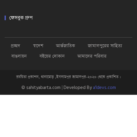
ফেসবুক গ্রুপ
প্রচ্ছদ
স্বদেশ
আর্ন্তজাতিক
জামালপুরের সাহিত্য
বাঙলায়ন
বইয়ের দোকান
আমাদের পরিবার
রচয়িতা প্রকাশন, থানামোড় ,ইসলামপুর জামালপুর-২০২০ থেকে প্রকাশিত ।
© sahityabarta.com | Developed By
a1devs.com