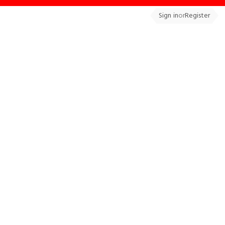
Sign in
or
Register