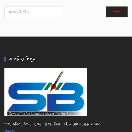
আপনিও লিখুন
গল্প, কবিতা, উপন্যাস, ছড়া, প্রবন্ধ, নিবন্ধ, বই আলোচনা, মুক্ত মতামত