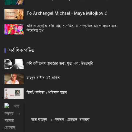
To Archangel Michael - Maya Milojković
কবি ও সংগঠক বাপ্পি সাহা : সাহিত্য ও সাংস্কৃতিক আন্দোলনের এক
নিবেদিত মুখ
সর্বাধিক পঠিত
কবি রবীন্দ্রনাথ ঠাকুরের জন্ম, মৃত্যু এবং উত্তরসূরি
মাহবুব বারীর দুটি কবিতা
তিনটি কবিতা । শরিফুল স্মরণ
আর কতদূর ।। সরদার মোহম্মদ রাজ্জাক