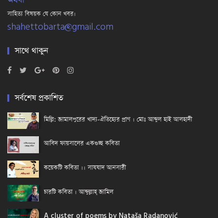
অথবা
সাহিত্য বিষয়ক যে কোন খবর।
shahettobarta@gmail.com
সাথে থাকুন
সর্বশেষ প্রকাশিত
মিল্লি: জামালপুরের খাদ্য-ঐতিহ্যের প্রাণ । মোঃ আব্দুল হাই আলহাদী
আবিদ ফায়সালের একগুচ্ছ কবিতা
কয়েকটি কবিতা ।। সাযযাদ আনসারী
চারটি কবিতা । আব্দুল্লাহ্ জামিল
A cluster of poems by Nataša Radanović