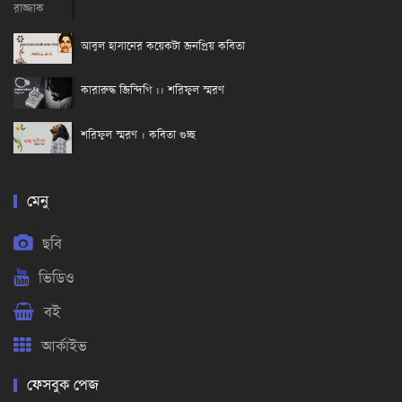
আবুল হাসানের কয়েকটা জনপ্রিয় কবিতা
কারারুদ্ধ জিন্দিগি ।। শরিফুল স্মরণ
শরিফুল স্মরণ । কবিতা গুচ্ছ
মেনু
ছবি
ভিডিও
বই
আর্কাইভ
ফেসবুক পেজ