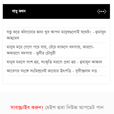
সাধু কথন
যত্ন করে কাঁদানোর জন্য খুব আপন মানুষগুলোই যথেষ্ট! - হুমায়ূন
আহমেদ
মানুষ মরে গেলে পচে যায়, বেঁচে থাকলে বদলায়, কারণে-
অকারণে বদলায় - মুনীর চৌধুরী
মানুষ মরলে লাশ হয়, সংস্কৃতি মরলে প্রথা হয় - হুমায়ূন আজাদ
আবেগর সংঙ্গে সংমিশ্রনেই কাব্যের উৎপত্তি - সৃধীন্দ্রনাথ দত্ত
সাবস্ক্রাইব করুন!
মেইল দ্বারা নিউজ আপডেট পান