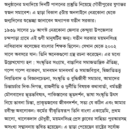
অনুষ্ঠানের মধ্যদিয়ে দিনটি পালনের প্রস্তুতি নিয়েছে গৌরীপুরের যুগান্তর
স্বজন সমাবেশ। এ ছাড়া বিকাল ৫টায় অনলাইনে নেত্রকোনা থেকে
জন্মদিনের শুভেচ্ছা জানাবেন অধ্যাপক যতীন সরকার।
১৯৩৬ সালের ১৮ আগস্ট নেত্রকোনা জেলার কেন্দুয়া উপজেলার
চন্দপাড়া গ্রামে এই গুণী মানুষটির জন্ম। যতীন সরকার ময়মনসিংহ
নাসিরাবাদ কলেজের বাংলার শিক্ষক ছিলেন। সেখান থেকে ২০০২
সালে অবসরে যান। তিনি অনেকগুলো গ্রন্থ রচনা করেছেন। এর মধ্যে
উল্লেখযোগ্য হল : সংস্কৃতির সংগ্রাম, বাঙালির সমাজতান্ত্রিক ঐতিহ্য,
গল্পে গল্পে ব্যাকরণ, মানবমন মানবধর্ম ও সমাজবিপ্লব, দ্বিজাতিতত্ত্ব
নিয়তিবাদ ও বিজ্ঞানচেতনা, সংস্কৃতি ও বুদ্ধিজীবী সমাচার, আমাদের
চিন্তাচর্চার দিক-দিগন্ত, রাজনীতি ও দুর্নীতি বিষয়ক কথাবার্তা, ধর্মতন্ত্রী
মৌলবাদের ভূতভবিষ্যৎ, পাকিস্তানের ভূতদর্শন, ভাষা সংস্কৃতি উৎস
নিয়ে ভাবনা চিন্তা, প্রাকৃতজনের জীবনদর্শন, সত্য যে কঠিন এবং আমার
রবীন্দ্র অবলোকন। কর্মের স্বীকৃতিস্বরূপ তিনি বাংলা একাডেমি, প্রথম
আলো, খালেকদাদ চৌধুরী, ময়মনসিংহ প্রেস ক্লাবের সাহিত্য পুরস্কারসহ
অসংখ্য সম্মাননায় ভূষিত হয়েছেন। এ ছাড়া পেয়েছেন রাষ্ট্রের সর্বোচ্চ