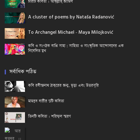
চারটি কবিতা । আব্দুল্লাহ্ জামিল
A cluster of poems by Nataša Radanović
To Archangel Michael - Maya Milojković
কবি ও সংগঠক বাপ্পি সাহা : সাহিত্য ও সাংস্কৃতিক আন্দোলনের এক
নিবেদিত মুখ
সর্বাধিক পঠিত
কবি রবীন্দ্রনাথ ঠাকুরের জন্ম, মৃত্যু এবং উত্তরসূরি
মাহবুব বারীর দুটি কবিতা
তিনটি কবিতা । শরিফুল স্মরণ