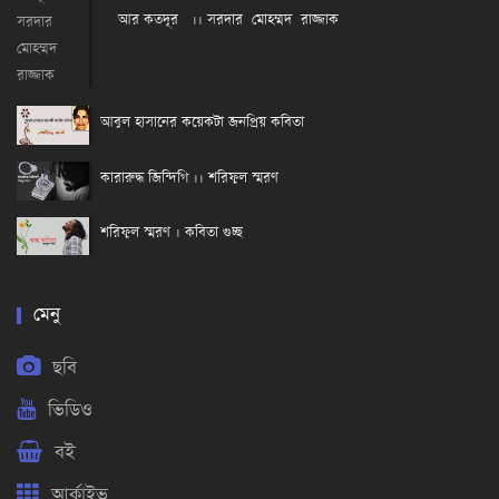
আর কতদূর ।। সরদার মোহম্মদ রাজ্জাক
আবুল হাসানের কয়েকটা জনপ্রিয় কবিতা
কারারুদ্ধ জিন্দিগি ।। শরিফুল স্মরণ
শরিফুল স্মরণ । কবিতা গুচ্ছ
মেনু
ছবি
ভিডিও
বই
আর্কাইভ