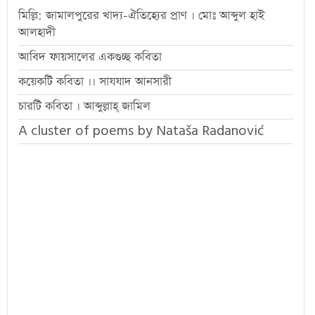
মিল্লি: জামালপুরের খাদ্য-ঐতিহ্যের প্রাণ । মোঃ আব্দুল হাই
আলহাদী
আবিদ ফায়সালের একগুচ্ছ কবিতা
কয়েকটি কবিতা ।। সাযযাদ আনসারী
চারটি কবিতা । আব্দুল্লাহ্ জামিল
A cluster of poems by Nataša Radanović