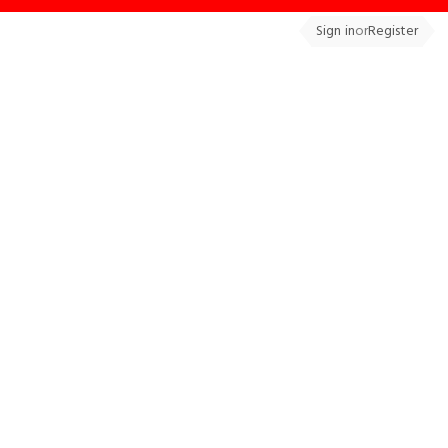
Sign in
or
Register