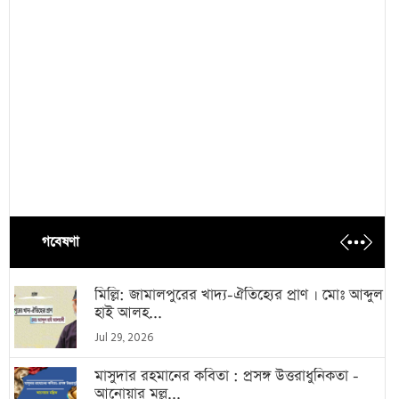
গবেষণা
মিল্লি: জামালপুরের খাদ্য-ঐতিহ্যের প্রাণ । মোঃ আব্দুল
হাই আলহ...
Jul 29, 2026
মাসুদার রহমানের কবিতা : প্রসঙ্গ উত্তরাধুনিকতা -
আনোয়ার মল্ল...