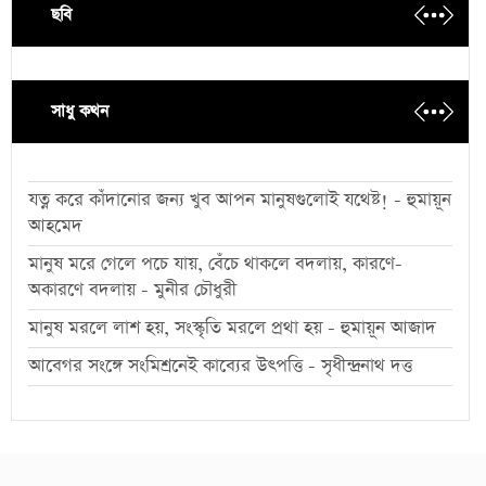
ছবি
সাধু কথন
যত্ন করে কাঁদানোর জন্য খুব আপন মানুষগুলোই যথেষ্ট! - হুমায়ূন
আহমেদ
মানুষ মরে গেলে পচে যায়, বেঁচে থাকলে বদলায়, কারণে-
অকারণে বদলায় - মুনীর চৌধুরী
মানুষ মরলে লাশ হয়, সংস্কৃতি মরলে প্রথা হয় - হুমায়ূন আজাদ
আবেগর সংঙ্গে সংমিশ্রনেই কাব্যের উৎপত্তি - সৃধীন্দ্রনাথ দত্ত