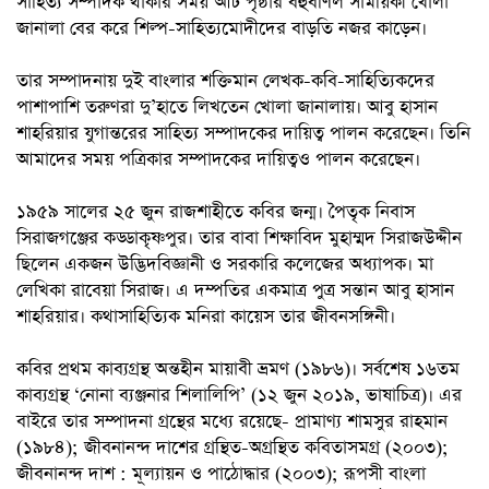
সাহিত্য সম্পাদক থাকার সময় আট পৃষ্ঠার বহুবর্ণিল সাময়িকী খোলা
জানালা বের করে শিল্প-সাহিত্যমোদীদের বাড়তি নজর কাড়েন।
তার সম্পাদনায় দুই বাংলার শক্তিমান লেখক-কবি-সাহিত্যিকদের
পাশাপাশি তরুণরা দু’হাতে লিখতেন খোলা জানালায়। আবু হাসান
শাহরিয়ার যুগান্তরের সাহিত্য সম্পাদকের দায়িত্ব পালন করেছেন। তিনি
আমাদের সময় পত্রিকার সম্পাদকের দায়িত্বও পালন করেছেন।
১৯৫৯ সালের ২৫ জুন রাজশাহীতে কবির জন্ম। পৈতৃক নিবাস
সিরাজগঞ্জের কড্ডাকৃষ্ণপুর। তার বাবা শিক্ষাবিদ মুহাম্মদ সিরাজউদ্দীন
ছিলেন একজন উদ্ভিদবিজ্ঞানী ও সরকারি কলেজের অধ্যাপক। মা
লেখিকা রাবেয়া সিরাজ। এ দম্পতির একমাত্র পুত্র সন্তান আবু হাসান
শাহরিয়ার। কথাসাহিত্যিক মনিরা কায়েস তার জীবনসঙ্গিনী।
কবির প্রথম কাব্যগ্রন্থ অন্তহীন মায়াবী ভ্রমণ (১৯৮৬)। সর্বশেষ ১৬তম
কাব্যগ্রন্থ ‘নোনা ব্যঞ্জনার শিলালিপি’ (১২ জুন ২০১৯, ভাষাচিত্র)। এর
বাইরে তার সম্পাদনা গ্রন্থের মধ্যে রয়েছে- প্রামাণ্য শামসুর রাহমান
(১৯৮৪); জীবনানন্দ দাশের গ্রন্থিত-অগ্রন্থিত কবিতাসমগ্র (২০০৩);
জীবনানন্দ দাশ : মূল্যায়ন ও পাঠোদ্ধার (২০০৩); রূপসী বাংলা