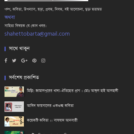
গল্প, কবিতা, উপন্যাস, ছড়া, প্রবন্ধ, নিবন্ধ, বই আলোচনা, মুক্ত মতামত
অথবা
সাহিত্য বিষয়ক যে কোন খবর।
shahettobarta@gmail.com
সাথে থাকুন
সর্বশেষ প্রকাশিত
মিল্লি: জামালপুরের খাদ্য-ঐতিহ্যের প্রাণ । মোঃ আব্দুল হাই আলহাদী
আবিদ ফায়সালের একগুচ্ছ কবিতা
কয়েকটি কবিতা ।। সাযযাদ আনসারী