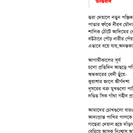
অনন্তকাল
ভরা দেয়ালে নতুন পঞ্জ
পাতার ফাঁকে নীরব মৌন
শালিক ঠোঁটে আদিমের 
বউঠানে পৌঢ় নারীর পেঁয়া
এভাবে বয়ে যায়,অনন্তক
আগামীকালের সূর্য
চলো প্রতিদিন আছড়ে প
অন্ধকারের বেদী ছুঁয়ে-
কুয়াশার জালে জীর্ণদশা
ধূসরের বক্র মুখগুলো প
দণ্ডিত সিক গাঁথা গহীন প্র
আমাদের চোখগুলো বারংব
আদ্যপ্রান্ত পাখির পালকে
গাছেরা দেয়াল হয়ে দাঁড়
বেরিয়ে আসুক নিঃশ্বাস,অ