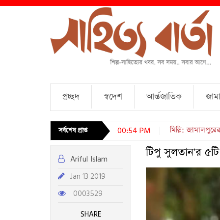
প্রচ্ছদ
স্বদেশ
আর্ন্তজাতিক
জামা
চারটি কবিতা । আব্দ
সর্বশেষ প্রাপ্ত
00:54 PM
টিপু সুলতান'র ৫ট
Ariful Islam
Jan 13 2019
0003529
SHARE