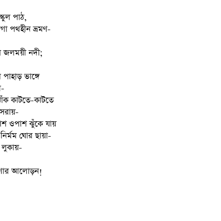
স্কুল পাঠ,
াগা পথহীন ভ্রমণ-
লা জলময়ী নদী;
পাহাড় ভাঙ্গে
ে-
োঁক কাটতে-কাটতে
 সরায়-
শ ওপাশ ঝুঁকে যায়
 নির্মম ঘোর ছায়া-
লুকায়-
্রণার আলোড়ন!