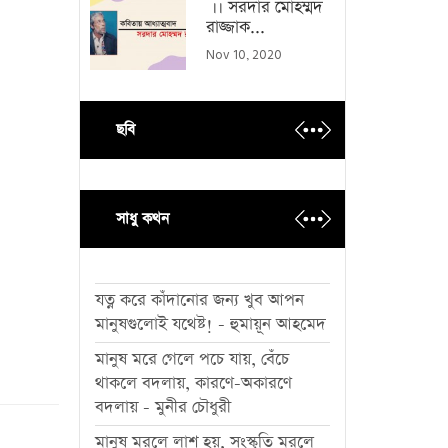
।। সরদার মোহম্মদ
রাজ্জাক...
Nov 10, 2020
ছবি
সাধু কথন
যত্ন করে কাঁদানোর জন্য খুব আপন
মানুষগুলোই যথেষ্ট! - হুমায়ূন আহমেদ
মানুষ মরে গেলে পচে যায়, বেঁচে
থাকলে বদলায়, কারণে-অকারণে
বদলায় - মুনীর চৌধুরী
মানুষ মরলে লাশ হয়, সংস্কৃতি মরলে