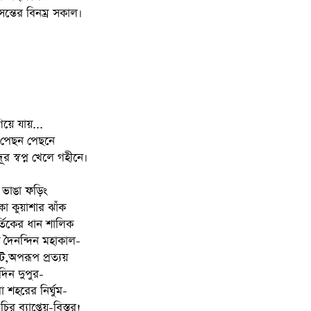
ন্তের বিনম্র সকাল।
িয়ে যায়...
ের পেছন পেছনে
র স্বপ্ন খেলে গহীনে।
 ভাঙা ফড়িং
কো কুয়াশার ঝাঁক
তিকের ধান শালিক
 দৈনন্দিন মহাকাল-
ট,অপরূপ প্রত্যয়
িন দুপুর-
া শহরের নির্ঘুম-
র ব্যাপ্তেয়-বিস্তর!