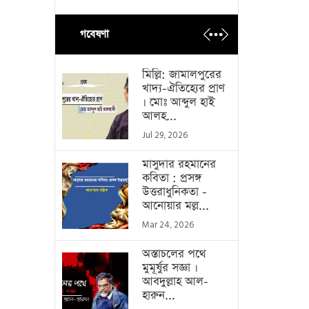
গবেষণা
মিল্লি: জামালপুরের
খাদ্য-ঐতিহ্যের প্রাণ
। মোঃ আব্দুল হাই
আলহ...
Jul 29, 2026
মাসুদার রহমানের
কবিতা : প্রসঙ্গ
উত্তরাধুনিকতা -
আনোয়ার মল্ল...
Mar 24, 2026
অস্তাচলের পথে
মুমূর্ষুর সজ্ঞা ।
আবদুল্লাহ আল-
হারুন...