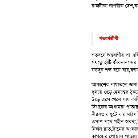
রাজটীকা নাগরীক দেশ,বস
শতবর্ষজীবী
শতবর্ষে শুভ্রবাণীর পা এগ
সযত্নে হাঁটি জীবনানন্দ
যতদূর শব্দ বয়ে যায়,যতদূ
আকাশের পায়াতলে ডানা
ধূসরে ওড়ে হেমন্তের ঠুন
উড়ে এসে খেলে যায় কার্
দিগন্তের আধামরা পাতায়
নীরবতায় ছুটে যায় মাঠঘা
ওপাশ পথে গহীন অরণ্য,দ
নির্জন রাত,ট্রামের ঝংকার
কাগজের পোস্টাল পাতায় চি