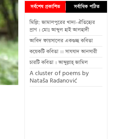
সর্বশেষ প্রকাশিত
সর্বাধিক পঠিত
মিল্লি: জামালপুরের খাদ্য-ঐতিহ্যের
প্রাণ । মোঃ আব্দুল হাই আলহাদী
আবিদ ফায়সালের একগুচ্ছ কবিতা
কয়েকটি কবিতা ।। সাযযাদ আনসারী
চারটি কবিতা । আব্দুল্লাহ্ জামিল
A cluster of poems by
Nataša Radanović