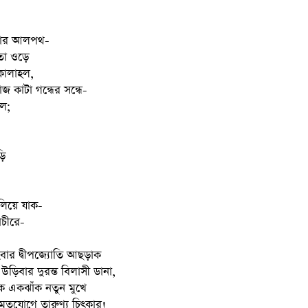
িকার আলপথ-
তা ওড়ে
কোলাহল,
জ কাটা গন্ধের সন্ধে-
াল;
ড়ি
ালিয়ে যাক-
াচীরে-
ার দ্বীপজ্যোতি আছড়াক
 উড়িবার দুরন্ত বিলাসী ডানা,
াক একঝাঁক নতুন মুখে
মৃতযোগে তারুণ্য চিৎকার!