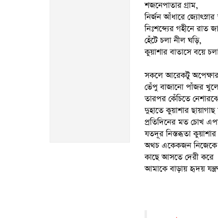
শজনেপাতার গ্রাম,
নির্জন আঁধারে জ্যোৎস্নার 
নিঃশব্দ্যের গহীনে রাত জ
হেঁটে চলা নীল ঘড়ি,
কুয়াশার বাতাসে বয়ে চ
সকলে আরেকটু অপেক্ষার 
ভেঁপু বাজানো পাঁজর খুল
তারপর কেঁচিতে নেশারঝ
দুহাতে কুয়াশার ছায়াগাছ
প্রতিদিনের মত চোখ এপা
যতদূর নিস্তব্ধতা কুয়াশার
অথচ একেকজন নিজেকে 
কাছে আসতে দেরী করে
আমাকে বাড়ায় হৃদয় যন্ত