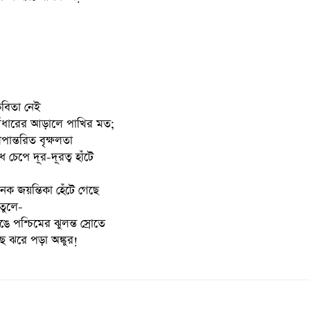
বিতা নেই
,আঁধারের আড়ালে পাখির মত;
বীপান্তরিত বৃক্ষলতা
 চেপে দূর-দূরত্ব হাঁটে
 জয়ন্তিকা হেঁটে গেছে
তুলে-
ে পশ্চিমের ঝুলন্ত স্রোতে
ঝরে পড়া অঙ্কুর!