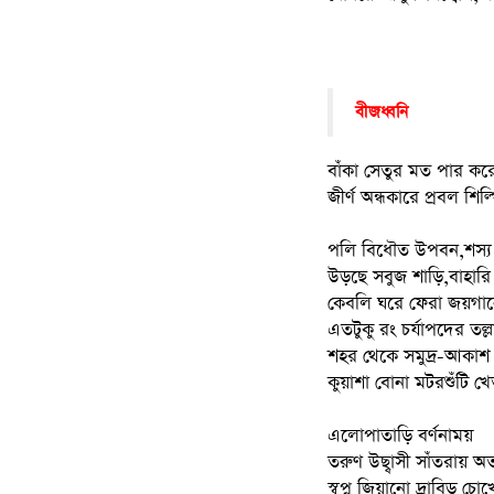
বীজধ্বনি
বাঁকা সেতুর মত পার কর
জীর্ণ অন্ধকারে প্রবল শিল
পলি বিধৌত উপবন,শস্য 
উড়ছে সবুজ শাড়ি,বাহারি 
কেবলি ঘরে ফেরা জয়গান
এতটুকু রং চর্যাপদের তল্লা
শহর থেকে সমুদ্র-আকাশ
কুয়াশা বোনা মটরশুঁটি 
এলোপাতাড়ি বর্ণনাময়
তরুণ উছ্বাসী সাঁতরায় 
স্বপ্ন জিয়ানো দ্রাবিড় চ