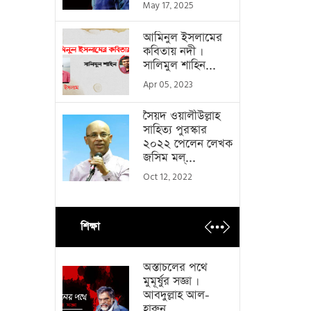
May 17, 2025
আমিনুল ইসলামের
কবিতায় নদী ।
সালিমুল শাহিন...
Apr 05, 2023
সৈয়দ ওয়ালীউল্লাহ
সাহিত্য পুরস্কার
২০২২ পেলেন লেখক
জসিম মল্...
Oct 12, 2022
শিক্ষা
অস্তাচলের পথে
মুমূর্ষুর সজ্ঞা ।
আবদুল্লাহ আল-
হারুন...