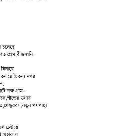
ে চলেছে
্পিত প্রেম,বীজধ্বনি-
মিনারে
তন্ময়ে চৈতন্য নগর
ে;
টে লক্ষ গ্রাম-
 চর,শীতের ডগায়
খেত,খেজুররস,নতুন গমগাছ।
অতল ঢেউয়ে
োখে-মহাকাল