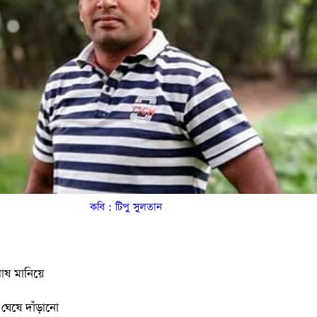
কবি : টিপু সুলতান
পোষ মানিয়ে
ঘেষে দাঁড়ানো