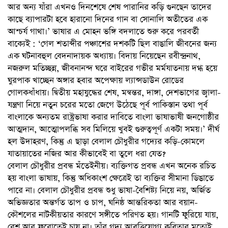
আর অন্য যাঁরা এখনও দিনশেষে শেষ পারানির কড়ি গুনছেন তাদের
কাছে ব্যাপারটা হবে হারানো দিনের গান বা সোনালি অতীতের এক
আশ্চর্য গাথা।’ ভাষার এ মোহন ভঙ্গি বদলাতে শুরু করে পরবর্তী
বাক্যেই : ‘গেল শতাব্দীর পঞ্চাশের দশকটি ছিল বাঙালি জীবনের জন্য
এক ঘটনাবহুল বেদনাদায়ক অধ্যায়। বিদায় নিয়েছেন রবীন্দ্রনাথ,
নজরুল মতিচ্ছন্ন, জীবনানন্দ ঘরে বাইরের গভীর মর্মযাতনায় দগ্ধ হয়ে
ঘুরপাক খাচ্ছেন অঙ্গার হবার অপেক্ষায় ল্যান্সডাউন রোডের
গোলকধাঁধায়। দ্বিতীয় মহাযুদ্ধের শেষ, মন্বন্তর, দাঙ্গা, দেশভাগের জ্বালা-
যন্ত্রণা নিয়ে নতুন চরের মতো জেগে উঠেছে পূর্ব পাকিস্তান তথা পূর্ব
বাংলাকে অন্যতম রাষ্ট্রভাষা করার দাবিতে বাংলা ভাষাভাষী জনগোষ্ঠীর
আত্মদান, আত্মোপলব্ধি সব মিলিয়ে খুবই গুরুত্বপূর্ণ একটা সময়।’ দীর্ঘ
হল উদাহরণ, কিন্তু এ ছাড়া বেলাল চৌধুরীর গদ্যের কড়ি-কোমলে
যাতায়াতের নজির আর কীভাবেই বা তুলে ধরা যেত?
বেলাল চৌধুরীর প্রবন্ধ মঁতেইনীয়। ব্যক্তিগত প্রবন্ধ এখন অনেক রচিত
হয় বাংলা ভাষায়, কিন্তু অধিকাংশ ক্ষেত্রেই তা ব্যক্তির সীমানা ডিঙাতে
পারে না। বেলাল চৌধুরীর প্রবন্ধ শুধু ভাষা-বৈশিষ্ট্য নিয়ে নয়, অর্জিত
অভিজ্ঞতার অন্তর্গত তাপ ও চাপ, ঘনিষ্ঠ আন্তরিকতা আর বয়ান-
কৌশলের নাটকীয়তার কারণে সঙ্গীতে পরিণত হয়। গানটি ফুরিয়ে যায়,
রেশ আর ফুরোতেই চায় না। তাঁর গদ্য আবৃত্তিযোগ্য কবিতার মতোই