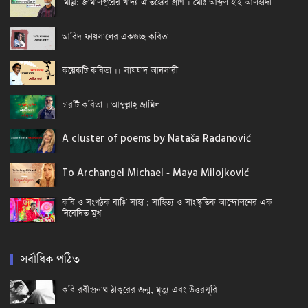
মিল্লি: জামালপুরের খাদ্য-ঐতিহ্যের প্রাণ । মোঃ আব্দুল হাই আলহাদী
আবিদ ফায়সালের একগুচ্ছ কবিতা
কয়েকটি কবিতা ।। সাযযাদ আনসারী
চারটি কবিতা । আব্দুল্লাহ্ জামিল
A cluster of poems by Nataša Radanović
To Archangel Michael - Maya Milojković
কবি ও সংগঠক বাপ্পি সাহা : সাহিত্য ও সাংস্কৃতিক আন্দোলনের এক
নিবেদিত মুখ
সর্বাধিক পঠিত
কবি রবীন্দ্রনাথ ঠাকুরের জন্ম, মৃত্যু এবং উত্তরসূরি