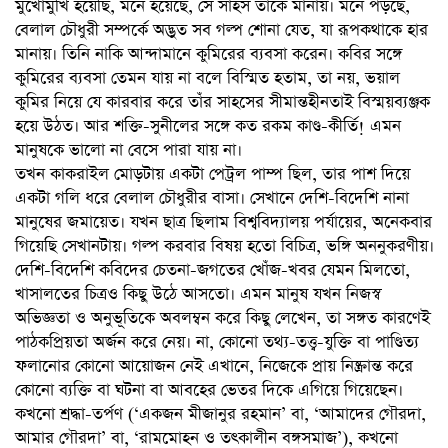
মুখোমুখি হয়েছি, মনে হয়েছে, সে সাহস তাঁকে মানায়। মনে পড়ছে,
বেলাল চৌধুরী সম্পর্কে অদ্ভুত সব গল্প শোনা যেত, যা রূপকথাকে হার
মানায়। তিনি নাকি আন্দামানে কুমিরের ব্যবসা করেন। কবির সঙ্গে
কুমিরের ব্যবসা তেমন যায় না বলে বিস্মিত হতাম, তা নয়, ভয়াল
কুমির নিয়ে যে কারবার করে তাঁর সাহসের সীমান্তহীনতাই বিস্ময়ব্যঞ্জক
হয়ে উঠত। আর শক্তি-সুনীলের সঙ্গে কত রকম কাণ্ড-কীর্তি! এমন
মানুষকে ভালো না বেসে পারা যায় না।
তখন কাকরাইল মোড়টায় একটা পেট্রল পাম্প ছিল, তার পাশ দিয়ে
একটা গলি ধরে বেলাল চৌধুরীর বাসা। সেখানে দেশি-বিদেশি নানা
মানুষের জমায়েত। যখন ছাত্র ছিলাম বিশ্ববিদ্যালয় পর্যায়ের, অনেকবার
গিয়েছি সেখানটায়। গল্প করবার বিষয় হতো বিচিত্র, ভঙ্গি অননুকরণীয়।
দেশি-বিদেশি কবিদের চেতনা-জগতের খোঁজ-খবর যেমন মিলতো,
খাসালতের চিত্রও কিছু উঠে আসতো। এমন মানুষ যখন নিজস্ব
অভিজ্ঞতা ও অনুভূতিকে অবলম্বন করে কিছু লেখেন, তা সঙ্গত কারণেই
পাঠকপ্রিয়তা অর্জন করে নেয়। না, কোনো তথ্য-তত্ত্ব-যুক্তি বা পাণ্ডিত্য
ফলানোর কোনো আয়োজন নেই এখানে, নিজেকে প্রায় নিষ্ক্রান্ত করে
কোনো ব্যক্তি বা ঘটনা বা আবহের ভেতর দিকে এগিয়ে গিয়েছেন।
কখনো শ্রদ্ধা-তর্পণ (‘একজন মীজানুর রহমান’ বা, ‘আমাদের গৌরদা,
আমার গৌরদা’ বা, ‘রামমোহন ও তৎকালীন বঙ্গসমাজ’), কখনো