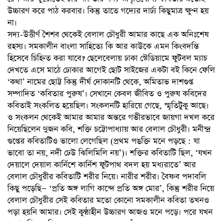
উচ্চারণ করে পাঠ করবার। কিন্তু তাতে গদ্যের দার্ঢ্য কিছুমাত্র ক্ষুণ্ন হয়
না।
সদ্য-উত্তীর্ণ শৈশব থেকেই বেলাল চৌধুরী আমার কাছে এক অনিঃশেষ
রহস্য। সমকালীন বাংলা সাহিত্যে কি আর কাউকে এমন কিংবদন্তি
হিসেবে চিহ্নিত করা যাবে? ছেলেবেলায় ঢাকা স্টেডিয়ামে ফুটবল ম্যাচ
দেখতে এসে মাঠে ঢোকার আগেই ছোট সাইজের একটা বই কিনে ফেলি
‘কথা’ নামের ছোট্ট কিন্তু দীর্ঘ দোকানটি থেকে, অমিতাভ দাশগুপ্ত
সম্পাদিত ‘কবিতার পুরুষ’। সেখানে কেবল জীবিত ও পুরুষ কবিদের
কবিতাই সংকলিত হয়েছিল। সংকলনটি হারিয়ে গেছে, স্মৃতিটুকু আছে।
ও সংকলন থেকেই আমার আমার অন্তরে গভীরভাবে জায়গা দখল করে
নিয়েছিলেন দুজন কবি, শক্তি চট্টোপাধ্যায় আর বেলাল চৌধুরী। মনীন্দ্র
গুপ্তের কবিতাটিও ভালো লেগেছিল (প্রথম পঙক্তি মনে পড়ছে : যা
ভাবো তা নয়, নদী ঢেউ ঝিলিমিলি নয়’)। শক্তির কবিতাটি ছিল, ‘যখন
দেয়ালে দেয়াল কার্নিশে কার্নিশ ফুটপাথ বদল হয় মধ্যরাতে’ আর
বেলাল চৌধুরীর কবিতাটি শরীর নিয়ে। নারীর শরীর। বৈষ্ণব পদাবলি
কিছু পড়েছি— ‘প্রতি অঙ্গ লাগি কান্দে প্রতি অঙ্গ মোর’, কিন্তু শরীর নিয়ে
বেলাল চৌধুরীর সেই কবিতার মতো কোনো সমকালীন কবিতা তখনও
পড়া হয়নি আমার। সেই কুণ্ঠাহীন উচ্চারণ আজও মনে পড়ে। পরে যখন