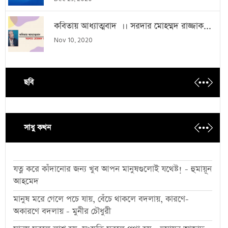
কবিতায় আধ্যাত্মবাদ ।। সরদার মোহম্মদ রাজ্জাক...
Nov 10, 2020
ছবি
সাধু কথন
যত্ন করে কাঁদানোর জন্য খুব আপন মানুষগুলোই যথেষ্ট! - হুমায়ূন
আহমেদ
মানুষ মরে গেলে পচে যায়, বেঁচে থাকলে বদলায়, কারণে-
অকারণে বদলায় - মুনীর চৌধুরী