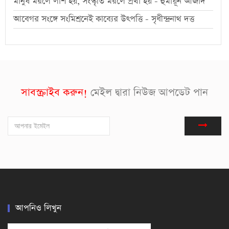
মানুষ মরলে লাশ হয়, সংস্কৃতি মরলে প্রথা হয় - হুমায়ূন আজাদ
আবেগর সংঙ্গে সংমিশ্রনেই কাব্যের উৎপত্তি - সৃধীন্দ্রনাথ দত্ত
সাবস্ক্রাইব করুন!
মেইল দ্বারা নিউজ আপডেট পান
আপনিও লিখুন