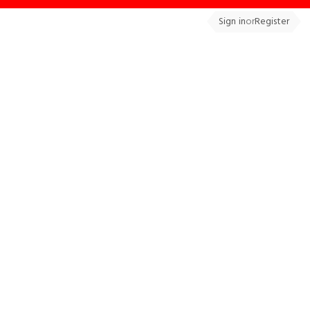
Sign in
or
Register