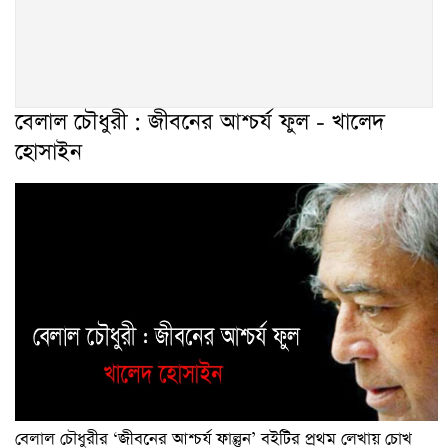
বেলাল চৌধুরী : জীবনের আশ্চর্য ফুল - খালেদ
হোসাইন
বেলাল চৌধুরীর ‘জীবনের আশ্চর্য ফাল্গুন’ বইটির প্রথম লেখায় চোখ