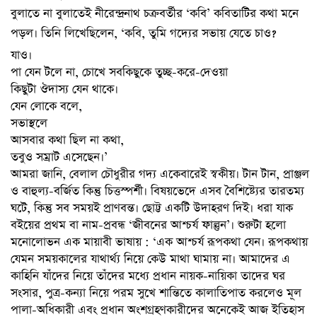
বুলাতে না বুলাতেই নীরেন্দ্রনাথ চক্রবর্তীর ‘কবি’ কবিতাটির কথা মনে
পড়ল। তিনি লিখেছিলেন, ‘কবি, তুমি গদ্যের সভায় যেতে চাও?
যাও।
পা
যেন টলে না, চোখে সবকিছুকে তুচ্ছ-করে-দেওয়া
কিছুটা ঔদাস্য যেন থাকে।
যেন লোকে বলে,
সভাস্থলে
আসবার কথা ছিল না কথা,
তবুও সম্রাট এসেছেন।’
আমরা জানি, বেলাল চৌধুরীর গদ্য একেবারেই স্বকীয়। টান টান, প্রাঞ্জল
ও বাহুল্য-বর্জিত কিন্তু চিত্তস্পর্শী। বিষয়ভেদে এসব বৈশিষ্ট্যের তারতম্য
ঘটে, কিন্তু সব সময়ই প্রাণবন্ত। ছোট্ট একটি উদাহরণ দিই। ধরা যাক
বইয়ের প্রথম বা নাম-প্রবন্ধ ‘জীবনের আশ্চর্য ফাল্গুন’। শুরুটা হলো
মনোলোভন এক মায়াবী ভাষায় : ‘এক আশ্চর্য রূপকথা যেন। রূপকথায়
যেমন সময়কালের যাথার্থ্য নিয়ে কেউ মাথা ঘামায় না। আমাদের এ
কাহিনি যাঁদের নিয়ে তাঁদের মধ্যে প্রধান নায়ক-নায়িকা তাদের ঘর
সংসার, পুত্র-কন্যা নিয়ে পরম সুখে শান্তিতে কালাতিপাত করলেও মূল
পালা-অধিকারী এবং প্রধান অংশগ্রহণকারীদের অনেকেই আজ ইতিহাস