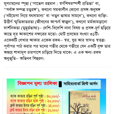
মূল্যায়নের স্পৃহা (‘পাভেল রহমান : স্বর্ণশিখরস্পর্শী প্রতিভা’ বা,
‘‘সর্বাঙ্গ সম্পন্ন চতুরঙ্গ’), কখনো সমকালীন কোনো প্রসঙ্গ-অনুষঙ্গ
(‘বইমেলা নিয়ে যৎসামান্য’ বা ‘নতুন ভাষার সামনে’), কখনো ব্যক্তি-
উত্তীর্ণ স্মৃতিকাতরতা (জীবনের আশ্চর্য ফাল্গুন’), কখনো মর্মকামড়ানো
দার্শনিকতা (মুহূর্তভাষ্য)— দেশি-বিদেশি নানা বিষয় ও প্রসঙ্গ-চূর্ণ ছড়িয়ে
আছে দূর আকাশের নক্ষত্রের মতো। মোট প্রবন্ধের সংখ্যা ৩১টি।
একেকটি লেখার আকার একেক রকম— স্বর, সুর আর স্বাদও স্বতন্ত্র।
পূর্বাপর পাঠ করার পর মনের গভীর থেকে গভীরে যেন একটি বৃক্ষ তার
অজস্র শাখামূল চারপাশে চাড়িয়ে দিতে থাকে। এ এক অন্য-রকম
অনুভূতি— অভিনব শিহরন।