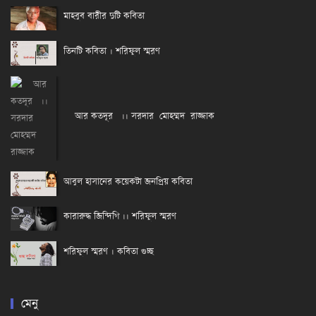
মাহবুব বারীর দুটি কবিতা
তিনটি কবিতা । শরিফুল স্মরণ
আর কতদূর ।। সরদার মোহম্মদ রাজ্জাক
আবুল হাসানের কয়েকটা জনপ্রিয় কবিতা
কারারুদ্ধ জিন্দিগি ।। শরিফুল স্মরণ
শরিফুল স্মরণ । কবিতা গুচ্ছ
মেনু