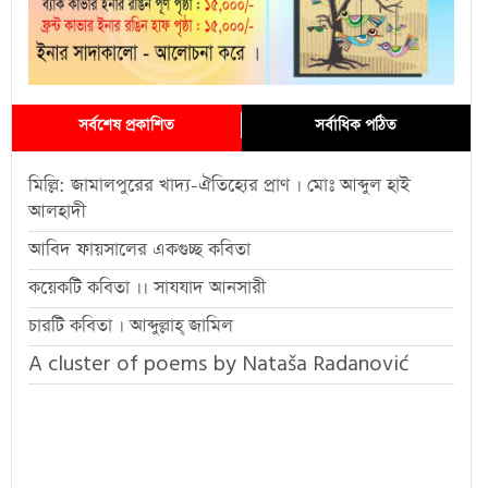
সর্বশেষ প্রকাশিত
সর্বাধিক পঠিত
মিল্লি: জামালপুরের খাদ্য-ঐতিহ্যের প্রাণ । মোঃ আব্দুল হাই
আলহাদী
আবিদ ফায়সালের একগুচ্ছ কবিতা
কয়েকটি কবিতা ।। সাযযাদ আনসারী
চারটি কবিতা । আব্দুল্লাহ্ জামিল
A cluster of poems by Nataša Radanović