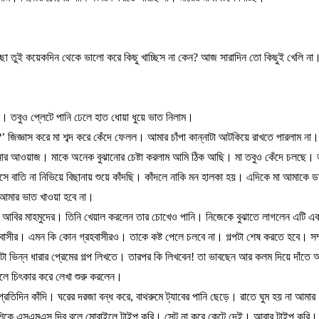
ছা
তুই
কয়েকদিন
থেকে
ভালো
করে
কিছু
খাচ্ছিস
না
কেন
?
আজ
সারাদিন
তো
কিছুই
খেলি
না
ই।
তবুও
প্লেটে
পানি
ঢেলে
হাত
ধোয়া
ধুয়ে
ভাত
নিলাম।
?’
জিজ্ঞাস
করে
মা
শব্দ
করে
কেঁদে
ফেলল।
আমার
চাঁপা
কান্নাটা
আটকিয়ে
রাখতে
পারলাম
না।
নার
আওয়াজ।
মাকে
অনেক
বুঝানোর
চেষ্টা
করলাম
আমি
ঠিক
আছি।
মা
তবুও
কেঁদে
চলছে।
সে
বাতি
না
নিভিয়ে
বিছানায়
শুয়ে
কাঁদছি।
কাঁদলে
নাকি
মন
হালকা
হয়।
এদিকে
মা
আমাকে
ড
আমার
ভাত
খাওয়া
হবে
না।
আবির
মাহমুদের।
তিনি
খেয়াল
করলেন
তার
চোখেও
পানি।
নিজেকে
বুঝাতে
লাগলেন
এটি
এক
ীবাসীর।
এমন
কি
কোন
গ্রহবাসীরও।
তাকে
কষ্ট
পেলে
চলবে
না।
গল্পটা
শেষ
করতে
হবে।
সম
টা
ভিন্ন
ধারার
প্রেমের
গল্প
লিখতে।
তারপর
কি
লিখবেন
!
তা
ভাবছেন
আর
কলম
দিয়ে
দাঁতে
আ
লে
চিৎকার
করে
লেখা
শুরু
করলেন।
প্রতিদিন
কাঁদি।
ঘরের
দরজা
বন্ধ
করে
,
বাথরুমে
ট্যাবের
পানি
ছেড়ে।
রাতে
ঘুম
হয়
না
আমার
শিকে
এসএমএস
দিব
বলে
মোবাইলে
টাইপ
করি।
সেন্ট
না
করে
কেটে
দেই।
আবার
টাইপ
করি।