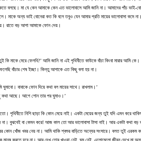
কতে
বলছে।
মা
যে
কেন
আমাকে
কেন
এত
ভালোবাসে
আমি
জানি
না।
আমাদের
পাঁচ
ভাই
-
বো
লে।
মাকে
অন্য
ভাই
বোনেরা
কত
কি
বলে
তবুও
যেন
আমার
প্রতি
মায়ের
ভালোবাসা
কমে
না
টায়।
রাতে
বড়
আপা
আমাকে
ফোন
দেয়।
তুই
কি
মাকে
মেরে
ফেলবি
?’
আমি
জানি
না
এই
পৃথিবীতে
কাউকে
বাঁচা
কিংবা
মারার
আমি
কে।
ফেলেছি
বাঁচার
শেষ
ইচ্ছা।
কিন্তু
আপাকে
এত
কিছু
বলা
হয়
না।
ি
ঘুমাবো।
বাবাকে
ফোন
দিয়ে
কথা
বল
মায়ের
সাথে।
রাখলাম।
’
ু
কথা
আছে।
আগে
শোন
তার
পর
ঘুমাও।
’
লতো।
পৃথিবীতে
নিশি
ছাড়া
কি
কোন
মেয়ে
নাই।
একটা
মেয়ের
জন্য
তুই
যদি
এমন
করে
থাকি
ল
না।
বুঝবেই
বা
কেমন
করে
!
আজ
কাল
তো
আর
ভালোবাসা
টাসা
নাই।
আর
একটা
কথা
বড়
ের
কোন
খোঁজ
খবর
নেয়
না।
আমি
থাকি
শ্বশুর
বাড়িতে
অন্যের
সংসারে।
বলত
তুই
এরকম
ক
কে
মানুষ
করতে
হবে
না।
আর
দেখ
তোর
খাওয়া
নেই
,
ঘুম
নেই
,
এলোমেলো
জীবন
দেখে
মা
অসু