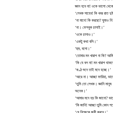
জ্ঞান
হবে
না
!
ওকে
ভালো
থেক
‘
লেখক
সাহেব
!
কি
খবর
রাত
দু
‘
না
মানে
!
কি
করছো
?
ঘুমাও
নি
‘
না।
ফেসবুক
চালাই।
’
‘
ওকে
চালাও।
’
‘
একটু
কথা
বলি।
’
‘
হুম
,
বলো।
’
‘
তোমার
মন
খারাপ
না
কি
?
আমি
‘
কি
যে
বল
না
!
মন
খারাপ
থাকব
‘
কণ্ঠ
শুনে
তাই
মনে
হচ্ছে।
’
‘
আরে
না।
আচ্ছা
ফারিহা
,
ভাল
‘
তুমি
তো
লেখক।
জ্ঞানি
মানুষ
অনেক।
’
‘
আমার
মনে
হয়
কি
জানো
?
ভা
‘
কি
জানি
!
আচ্ছা
তুমি
কোন
পথ
‘
যে
নিজেকে
জয়ী
করবে।
’