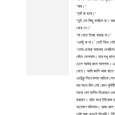
‘
বাবা।
’
‘
হ্যাঁ
মা
বলো।
’
‘
তুই
তো
কিছু
বলছিস
না।
আচ্
খেয়ে
নে।
’
‘
মা
খেতে
ইচ্ছে
করছে
না।
’
‘
একটু
খা
না।
’
পেটে
খিদে
নে
‘
তোর
চেহারা
আয়নায়
দেখছিস
কেঁদে
ফেললাম।
ঘরে
শুধু
কান্
ঢেলে
আমার
রুমে
আসলাম।
এ
খেতে।
আমি
জানি
আজ
রাতে
এতটুকু
লিখে
কলম
আটকে
গেল
যার
সাথে
মিল
নেই
কোন
পৃথিব
তাকে
বেশ
তাগিদ
দিয়েছেন
এক
করছেন।
হঠাৎ
করে
ইউরেকা
ব
অনেক্ষণ
কাঁদলাম।
আজ
কাল
চেষ্টা
করা
ছেড়েই
দিয়েছি।
নি