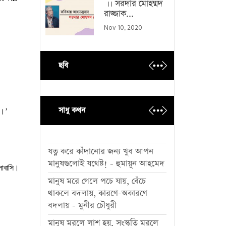
।। সরদার মোহম্মদ
রাজ্জাক...
Nov 10, 2020
ছবি
সাধু কথন
ম।
’
যত্ন করে কাঁদানোর জন্য খুব আপন
মানুষগুলোই যথেষ্ট! - হুমায়ূন আহমেদ
োবাসি।
মানুষ মরে গেলে পচে যায়, বেঁচে
থাকলে বদলায়, কারণে-অকারণে
বদলায় - মুনীর চৌধুরী
মানুষ মরলে লাশ হয়, সংস্কৃতি মরলে