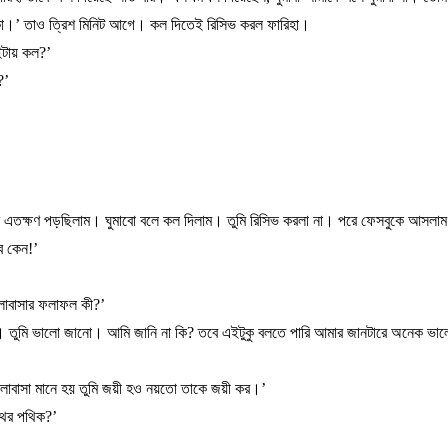
ো।
’
তাও
ত্রিশ
মিনিট
আগে।
কল
দিতেই
রিসিভ
করল
ফারিহা।
ইটায়
কল
?’
?’
এতক্ষণ
পড়ছিলাম।
ঘুমাবো
বলে
কল
দিলাম।
তুমি
রিসিভ
করলা
না।
পরে
ফেসবুকে
আসলা
ে
কেন
!’
োবাসার
ফলাফল
কী
?’
।
তুমি
ভালো
জানো।
আমি
জানি
না
কি
?
তবে
এইটুকু
বলতে
পারি
আমার
জানটারে
অনেক
ভাল
লোবাসা
মানে
হয়
তুমি
জয়ী
হও
নয়তো
তাকে
জয়ী
কর।
’
ের
পথিক
?’