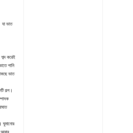
।
যা
ভাত
শব্দ
করেই
ভাতে
পানি
াকছে
ভাত
টি
গল্প।
্পাদক
ঘাত
।
ঘুমানোর
আবার