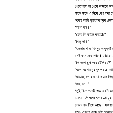
খেতে
বসে
না
খেয়ে
আমাকে
ডা
মাঝে
মাঝে
এ
নিয়ে
বেশ
কথা
চ
শুয়েই
আছি
ঘুমানোর
ব্যর্থ
চেষ্
‘
আপা
বল।
’
‘
তোর
কি
হইছে
বলতো
?’
‘
কিছু
না।
’
‘
শুনলাম
মা
না
কি
খুব
অসুস্থ
!
সেই
কবে
মরে
গেছি।
হারিয়ে
‘
কি
হলো
চুপ
করে
রইলি
যে
?’
‘
আপা
আমার
খুব
ঘুম
পাচ্ছে
আম
‘
দাড়াও
,
তোর
সাথে
আমার
কিছ
‘
হুম
,
বল।
’
‘
তুই
কি
পাগলামী
শুরু
করলি
ব
চলবে।
ঐ
মেয়ে
তোর
কষ্ট
বুঝ
ঢাকায়
বউ
নিয়ে
আছে।
সংসার
হবে
?
এখনো
ছোট
ভাই
বোনটা