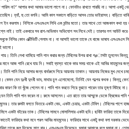
ে
পারিস
না
?’
আপার
কথা
আমার
ভালো
লাগে
না।
ফোনটাও
রাখতে
পারছি
না।
আপা
একটু
থে
নতেছিস।
হ্যাঁ
,
হু
তো
বলবি।
আমি
কাল
সকালে
বাড়িতে
আসব
তোর
ভাইয়াসহ।
বাড়িতে
থা
লগ
ইন
করলাম।
নিশিকে
এসএমএস
লিখি
এক
ঘন্টার
মতো।
তার
সাথে
তো
আজকাল
কথা
হয়
প্লে
নাই।
তাই
একবারে
সব
রাগ
-
অভিমান
অভিযোগ
সব
লিখে
দেই।
তারপর
লগ
আউট
করে
সবুকে
নিশির
কোন
এক্টিভিটি
পেলাম
না।
না
আসাই
ভালো
তাকে
যে
বাজে
ভাষায
এসএমএস
ল
ই
ভালো।
পায়।
তিনি
লেখা
থামিয়ে
পানি
পান
করার
জন্য
টেবিলের
উপর
রাখা
গ
ø
াসটা
তুললেন
কিন্তু
র
মানে
আজ
পানি
রেখে
যায়
নি।
সবাই
ব্যস্ত
থাকে
কার
সময়
থাকে
এই
আবির
মাহমুদের
জন্
ন।
তিনি
পানি
নিয়ে
আসার
জন্য
বার্থরুমে
গিয়ে
আয়নায়
তাকান।
আয়নায়
নিজের
মুখ
দেখে
চম
শে।
কেমন
যেন
দুঃখী
দুৎখী
ভাব
,
মাথার
চুল
এলোমেলো
,
তিনিই
যেন
গল্পের
কথক।
কিন্তু
কেন
বার
কারণ
কি
তা
খুঁজে
পেলেন
না।
পানি
পান
করতে
গিয়ে
বুঝতে
পারেন
তার
তৃষ্ণা
মিটছে
না।
যেন
তিনি
পানি
পান
করেন
না।
রুমে
আসলেন।
এত
রাতে
তার
আম্মুকে
ডেকে
ফ্রিজের
পানি
মুদের।
তার
রুমটা
বলতে
ভিতরে
একটা
বেড
,
একটা
চেয়ার
,
একটা
টেবিল।
টেবিলের
পাশে
হাজ
মিলে
একটা
বইয়ের
তাক।
টেবিলের
সামনে
মোসালিসার
একটা
ছবি।
ছবিটা
ফারিহা
তাকে
দিয়
াকাতেই
ফারিহার
কথা
মনে
পরল
আবির
মাহমুদের।
ফারিহার
সাথে
একটু
কথা
বলা
দরকার
ভেবে
ারিহা
তাকে
কল
দিয়েছে
সাত
বার।
এসএমএস
দিয়েছেন
,
ঘুমাবা
আমাকে
বলে
ঘুমাবা
না।
তোম