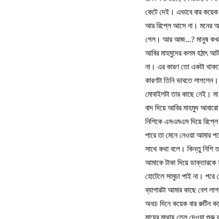
কেটে
দেই।
এভাবে
বার
কয়েক
আর
রিপ্লে
আসে
না।
মনের
অ
গেল।
আর
আজ
...?
মানুষ
কখ
আবির
মাহমুদের
কলম
হঠাৎ
আট
না।
এর
কারণ
তো
একটা
থাক
কারণটা
তিনি
ভাবতে
লাগলেন।
মোবাইলটা
তার
কাছে
নেই।
মা
বাদ
দিয়ে
আবির
মাহমুদ
আবারো
নিশিকে
এসএমএস
দিয়ে
রিপ্লে
পারে
তা
মেনে
নেওয়া
আমার
পক
সাথে
কথা
বলে।
কিন্তু
নিশি
ত
আমাকে
টাকা
দিয়ে
ডাক্তারকে
হোটেলে
সামুচা
পাই
না।
পরে
ব্যাপারটা
আমার
কাছে
বেশ
লা
অথচ
দিনে
কয়েক
বার
রুটিন
ক
মায়ের
মাথায়
তেল
দেওয়া
শুরু