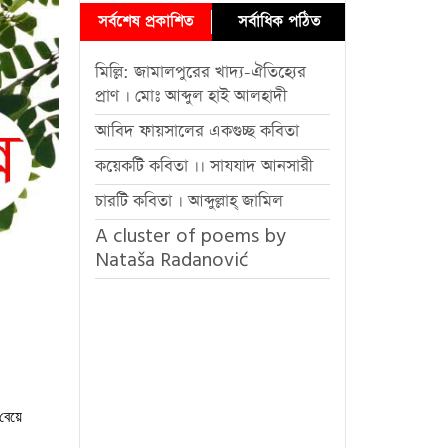
সর্বশেষ প্রকাশিত
সর্বাধিক পঠিত
মিল্লি: জামালপুরের খাদ্য-ঐতিহ্যের
প্রাণ । মোঃ আব্দুল হাই আলহাদী
আবিদ ফায়সালের একগুচ্ছ কবিতা
কয়েকটি কবিতা ।। সাযযাদ আনসারী
চারটি কবিতা । আব্দুল্লাহ্ জামিল
A cluster of poems by
Nataša Radanović
বেয়ে