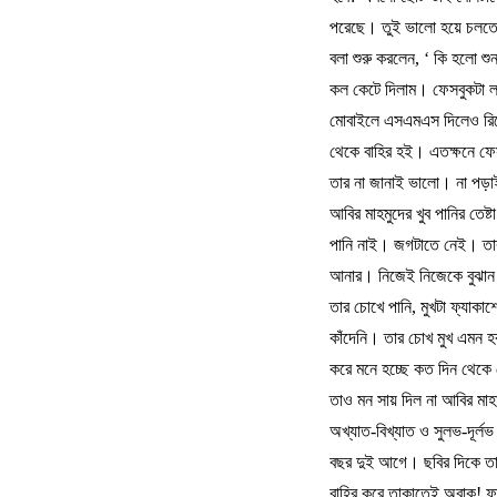
পরেছে।
তুই
ভালো
হয়ে
চলত
বলা
শুরু
করলেন
, ‘
কি
হলো
শু
কল
কেটে
দিলাম।
ফেসবুকটা
মোবাইলে
এসএমএস
দিলেও
রি
থেকে
বাহির
হই।
এতক্ষনে
ফে
তার
না
জানাই
ভালো।
না
পড়া
আবির
মাহমুদের
খুব
পানির
তেষ্টা
পানি
নাই।
জগটাতে
নেই।
তা
আনার।
নিজেই
নিজেকে
বুঝা
তার
চোখে
পানি
,
মুখটা
ফ্যাকা
কাঁদেনি।
তার
চোখ
মুখ
এমন
হ
করে
মনে
হচ্ছে
কত
দিন
থেকে
তাও
মন
সায়
দিল
না
আবির
মাহ
অখ্যাত
-
বিখ্যাত
ও
সুলভ
-
দূর্লভ
বছর
দুই
আগে।
ছবির
দিকে
ত
বাহির
করে
তাকাতেই
অবাক
!
ফ