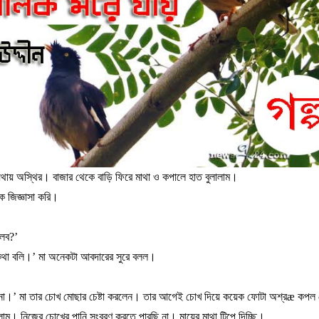
যথায়
অস্থির।
বাজার
থেকে
বাড়ি
ফিরে
মাথা
ও
কপালে
হাত
বুলালাম।
কে
জিজ্ঞাসা
করি।
লব
?’
থা
বলি।
’
মা
অনেকটা
আবদারের
সুরে
বলল।
না।
’
মা
তার
চোখ
মোছার
চেষ্টা
করলেন।
তার
আগেই
চোখ
দিয়ে
কয়েক
ফোটা
অশ্র
æ
কপল
লাম।
নিজের
চোখের
পানি
সংবরণ
করতে
পারছি
না।
মায়ের
মাথা
টিপে
দিচ্ছি।