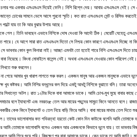
চলার
পর
একবার
এসএমএস
দিয়েই
ফেলি।
নিশি
রিপ্লে
দেয়।
আবার
এসএমএস
দেই।
সে
জান্তে
চোখের
সামনে
ভেসে
আসে
পুরনো
স্মৃতি।
কত
রাত
এসএমএস
সেন্ট
ও
রিসিভ
করতেই
ন
পাল্টে
যায়
তা
কি
আর
বুঝার
উপায়
আছে।
কে
গেল।
তিনি
ভাবছেন
এভাবে
নিশিকে
দোষ
দেওয়া
কি
আদৌ
ঠিক।
মেয়েটি
যেহেতু
এসএম
তে
পারে।
যে
আগে
সারা
রাত
এসএমএস
দিতো
সে
নিশ্চয়
কোন
কারণে
এসএমএস
দিচ্ছে
না
কি
সে
ভাবনার
কোন
কুল
কিনারা
নাই।
আচ্ছা
এমনটা
তো
হতেই
পারে
নিশি
এসএমএস
দিতে
চায়
বাবা
নিয়েছে।
কিংবা
মোবাইলে
বালেন্স
নেই।
অথবা
এসএমএস
দেওয়ার
কোন
পরিবেশ
নেই।
লিখতে
শুরু
করলেন।
না
পেয়ে
আমার
খুব
খারাপ
লাগতে
শুরু
করল।
একজন
মানুষ
আর
একজন
মানুষকে
এভাবে
ভুল
্ষে
খুব
কষ্টকর।
আমি
নিশির
বন্ধুদের
কল
দিয়ে
একটু
আধটু
নিশিকে
বুঝাতে
বলি।
তারা
অনেক
ার
সিধান্তে
অটল।
রাত
১২টার
দিকে
বাবা
আমাকে
ডাকে।
আমি
চোখ
-
মুখ
মুছে
বাবার
কাছে
গ
সমাচার
বলে
ট্যাবলেট
এবং
নবরত
œ
তেল
আর
মায়ের
পছন্দের
সামুচা
কিনে
আনতে
বলে।
রাজা
বেকারীর
কেক
কিনে
ট্যাবলেট
ও
তেল
নিয়ে
বাড়ি
ফিরে
আসি।
বাবা
মায়ের
মাথায়
তেল
দিতে
শুর
গল।
তাদের
ভালোবাসার
কত
গভিরত্ব
!
হয়তো
কেউ
কোন
দিন
কাউকে
বলেনি
আমি
তোমাকে
ভ
রে
আমি
তোমাকে
ভালোবাসি
বলেও
একজন
আর
একজনকে
কিভাবে
ভুলে
যায়।
তা
ভাবনার
বি
করলে
আমি
গিয়ে
শুয়ে
পরি।
কিছুক্ষণ
পর
বাবা
আমাকে
ডাকে।
কেন
ডাকে
তা
আমি
জানি।
মা