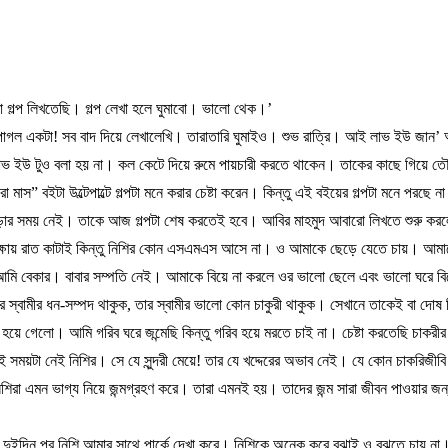
া
গল্প
লিখতেছি।
গল্প
লেখা
হলে
ঘুমাবো।
ভালো
থেক।
’
পাগল
একটা
!
সব
বাদ
দিয়ে
লেখালেখি।
তারাতারি
ঘুমাইও।
শুভ
রাত্রি।
আই
লাভ
ইউ
জান
’
াভ
ইউ
টুও
বলা
হয়
না।
কল
কেটে
দিয়ে
রুমে
পায়চারী
করতে
থাকেন।
তাকের
কাছে
গিয়ে
তৌ
রো
মাস
”
বইটা
উল্টেপাল্টে
গল্পটা
মনে
করার
চেষ্টা
করেন।
কিন্তু
এই
বইয়ের
গল্পটা
মনে
পরছে
ন
ার
সময়
নেই।
তাকে
আজ
গল্পটা
শেষ
করতেই
হবে।
আবির
মাহমুদ
আবারো
লিখতে
শুরু
করল
্ষায়
রাত
কাটাই
কিন্তু
নিশির
কোন
এসএমএস
আসে
না।
ও
আমাকে
ছেড়ে
যেতে
চায়।
আমা
আমি
বেকার।
বাবার
সম্পতি
নেই।
আমাকে
বিয়ে
না
করলে
ওর
ভালো
ছেলে
এবং
ভালো
ঘরে
বি
র
স্বামীর
ধন
-
সম্পদ
থাকুক
,
তার
স্বামীর
ভালো
কোন
চাকুরী
থাকুক।
সেখানে
তাকেই
বা
দোষ
হয়ে
গেলো।
আমি
গরিব
ঘরে
জন্মেছি
কিন্তু
গরিব
হয়ে
মরতে
চাই
না।
চেষ্টা
করতেছি
চাকরী
ই
সময়টা
নেই
নিশির।
সে
যে
সুন্দরী
মেয়ে
!
তার
যে
খদ্দেরের
অভাব
নেই।
যে
কোন
চাকরিজীবি
িশিরা
এমন
ভাগ্য
নিয়ে
জন্মগ্রহণ
করে।
তারা
এমনই
হয়।
তাদের
জন্ম
সারা
জীবন
পাওয়ার
জন
দুইদিন
পর
নিশি
আমার
সাথে
পার্কে
দেখা
করে।
নিশিকে
অনেক
করে
বুঝাই
ও
বুঝতে
চায়
না