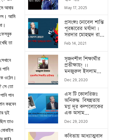
মে
আবার
May 17, 2025
কিস।
আমি
প্রসংঙ্গঃ নোবেল শান্তি
না।
পূরষ্কারের মর্যাদা ।
সরদার মোহম্মদ রা...
ফেসবুক
িখেছি
তা
Feb 14, 2021
সৃজনশীল শিক্ষার্থীর
সেখানে
প্রতীক্ষায়! ।।
য
পানি
মনজুরুল ইসলাম...
কে
ওঠেন।
Dec 29, 2020
?
সে
তো
এস টি কোলরিজঃ
পানি
পান
অনিরুদ্ধ বিষন্নতায়
পান
করবেন
মগ্ন দূর কল্পলোকের
এক অসাম...
ার
দুই
েছিল
তাও
Dec 29, 2020
মোবাইল
কবিতায় আধ্যাত্মবাদ
ার
কা
Ð