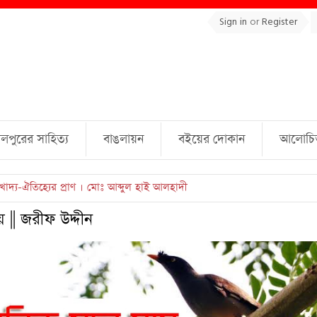
Sign in
or
Register
লপুরের সাহিত্য
বাঙলায়ন
বইয়ের দোকান
আলোচিত 
ল্লাহ্ জামিল
য় || জরীফ উদ্দীন