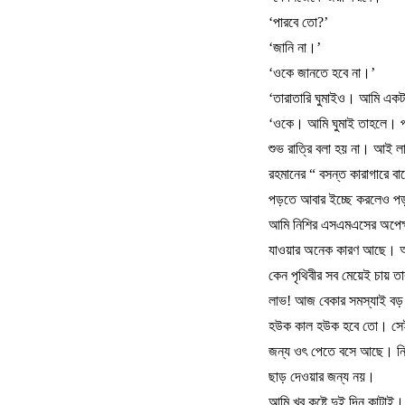
‘
পারবে
তো
?’
‘
জানি
না।
’
‘
ওকে
জানতে
হবে
না।
’
‘
তারাতারি
ঘুমাইও।
আমি
একট
‘
ওকে।
আমি
ঘুমাই
তাহলে।
শুভ
রাত্রি
বলা
হয়
না।
আই
ল
রহমানের
“
বসন্ত
কারাগারে
বা
পড়তে
আবার
ইচ্ছে
করলেও
পড়
আমি
নিশির
এসএমএসের
অপেক
যাওয়ার
অনেক
কারণ
আছে।
কেন
পৃথিবীর
সব
মেয়েই
চায়
তা
লাভ
!
আজ
বেকার
সমস্যাই
বড়
হউক
কাল
হউক
হবে
তো।
সে
জন্য
ওৎ
পেতে
বসে
আছে।
ন
ছাড়
দেওয়ার
জন্য
নয়।
আমি
খুব
কষ্টে
দুই
দিন
কাটাই।