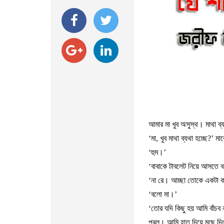
আমার
মা
খুব
অসুস্থ।
মাথা
ব্
‘
মা
,
খুব
মাথা
ব্যথা
হচ্ছে
?’
মা
‘
হুম।
’
‘
বাবাকে
টাবলেট
নিয়ে
আসতে
ব
‘
না
রে।
আচ্ছা
তোকে
একটা
ক
‘
বলো
মা।
’
‘
তোর
যদি
কিছু
হয়
আমি
বাঁচব
পরল।
আমি
হাত
দিয়ে
মুছে
দি