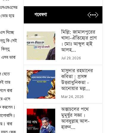
এসএমএসের
গবেষণা
ভোর
হয়ে
মিল্লি: জামালপুরের
এস
দিচ্ছে
খাদ্য-ঐতিহ্যের প্রাণ
ন্তু
কি
সেই
। মোঃ আব্দুল হাই
কিন্তু
আলহ...
এসব
ভাবা
Jul 29, 2026
মাসুদার রহমানের
ে
যেতে
কবিতা : প্রসঙ্গ
উত্তরাধুনিকতা -
েই
তার
আনোয়ার মল্ল...
েলে
বাবা
Mar 24, 2026
রে
এসে
ু
করলেন।
অস্তাচলের পথে
মুমূর্ষুর সজ্ঞা ।
ালোবাসি।
আবদুল্লাহ আল-
ষয়।
বাবা
হারুন...
হয়ত
কেক