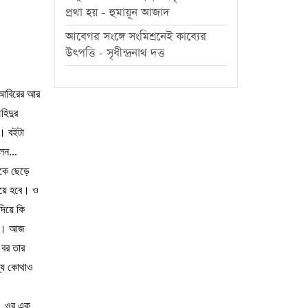
প্রথা হয় - হুমায়ূন আজাদ
আবেগর সংঙ্গে সংমিশ্রনেই কাব্যের
উৎপত্তি - সৃধীন্দ্রনাথ দত্ত
আবিরের
আর
হিদুর
া।
বইটা
েন
...
কে
ছেড়ে
য়ে
হবে।
ও
দিয়ে
কি
র।
আজ
বর
তার
্য
কোথাও
।
ওর
এক