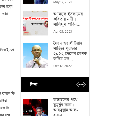
May 17, 2025
নের
মধ্যে
আমিনুল ইসলামের
।
আমি
কবিতায় নদী ।
সালিমুল শাহিন...
Apr 05, 2023
সৈয়দ ওয়ালীউল্লাহ
সাহিত্য পুরস্কার
নিজেই
তো
২০২২ পেলেন লেখক
জসিম মল্...
Oct 12, 2022
শিক্ষা
স
তাহলে
কি
অস্তাচলের পথে
ভাইয়া
মুমূর্ষুর সজ্ঞা ।
রলে
কি
আবদুল্লাহ আল-
হারুন...
স্থ
হয়ে