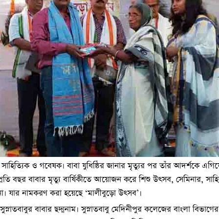
হিত্যিক ও গবেষক। বাবা যুধিষ্ঠির জানার মৃত্যুর পর তাঁর আদর্শকে এগিয়
প্রতি বছর বাবার মৃত্যু বার্ষিকীতে আয়োজন করে শিশু উৎসব, সেমিনার, সাহি
্ধনা। যার নামকরণ করা হয়েছে ‘মালীবুড়ো উৎসব’।
স্নাতবাবুর বাবার ছদ্মনাম। সুস্নাতবাবু মেদিনীপুর কলেজের বাংলা বিভা