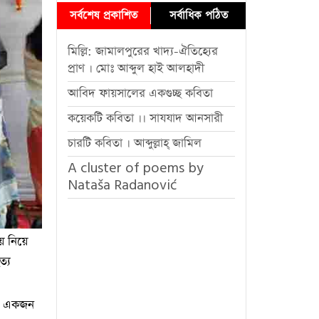
সর্বশেষ প্রকাশিত
সর্বাধিক পঠিত
মিল্লি: জামালপুরের খাদ্য-ঐতিহ্যের
প্রাণ । মোঃ আব্দুল হাই আলহাদী
আবিদ ফায়সালের একগুচ্ছ কবিতা
কয়েকটি কবিতা ।। সাযযাদ আনসারী
চারটি কবিতা । আব্দুল্লাহ্ জামিল
A cluster of poems by
Nataša Radanović
ে নিয়ে
ত্য
গের একজন