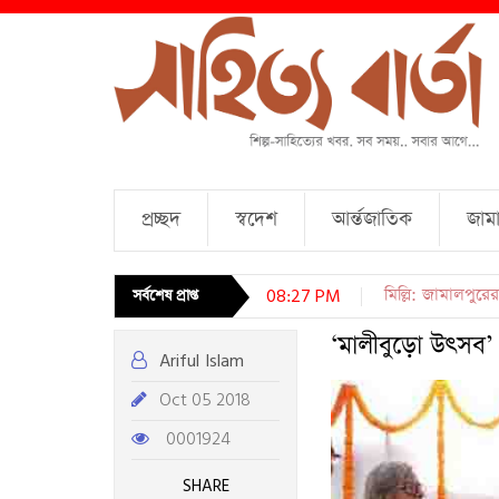
প্রচ্ছদ
স্বদেশ
আর্ন্তজাতিক
জামা
চারটি কবিতা । আব্দ
সর্বশেষ প্রাপ্ত
08:27 PM
‘মালীবুড়ো উৎসব’ ও
Ariful Islam
Oct 05 2018
0001924
SHARE