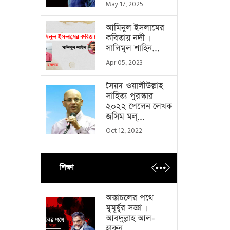
May 17, 2025
আমিনুল ইসলামের
কবিতায় নদী ।
সালিমুল শাহিন...
Apr 05, 2023
সৈয়দ ওয়ালীউল্লাহ
সাহিত্য পুরস্কার
২০২২ পেলেন লেখক
জসিম মল্...
Oct 12, 2022
শিক্ষা
অস্তাচলের পথে
মুমূর্ষুর সজ্ঞা ।
আবদুল্লাহ আল-
হারুন...