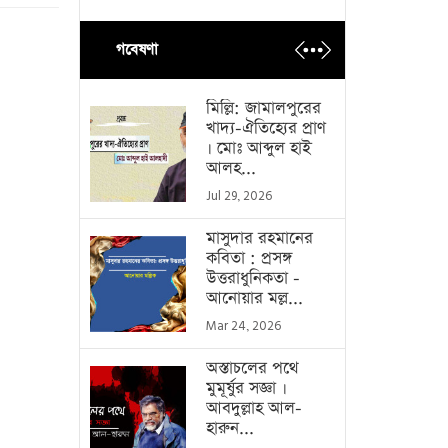
গবেষণা
মিল্লি: জামালপুরের
খাদ্য-ঐতিহ্যের প্রাণ
। মোঃ আব্দুল হাই
আলহ...
Jul 29, 2026
মাসুদার রহমানের
কবিতা : প্রসঙ্গ
উত্তরাধুনিকতা -
আনোয়ার মল্ল...
Mar 24, 2026
অস্তাচলের পথে
মুমূর্ষুর সজ্ঞা ।
আবদুল্লাহ আল-
হারুন...