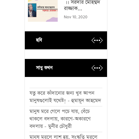
।। সরদার মোহম্মদ
রাজ্জাক...
Nov 10, 2020
ছবি
সাধু কথন
যত্ন করে কাঁদানোর জন্য খুব আপন
মানুষগুলোই যথেষ্ট! - হুমায়ূন আহমেদ
মানুষ মরে গেলে পচে যায়, বেঁচে
থাকলে বদলায়, কারণে-অকারণে
বদলায় - মুনীর চৌধুরী
মানুষ মরলে লাশ হয়, সংস্কৃতি মরলে