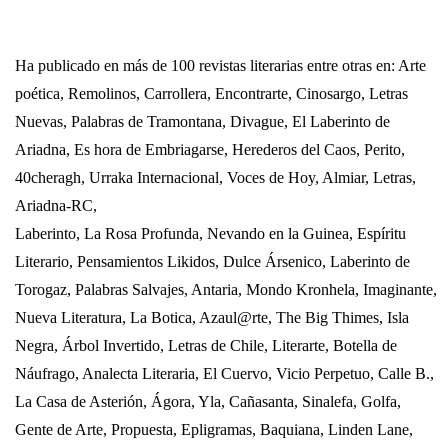
Ha publicado en más de 100 revistas literarias entre otras en: Arte
poética, Remolinos, Carrollera, Encontrarte, Cinosargo, Letras
Nuevas, Palabras de Tramontana, Divague, El Laberinto de
Ariadna, Es hora de Embriagarse, Herederos del Caos, Perito,
40cheragh, Urraka Internacional, Voces de Hoy, Almiar, Letras,
Ariadna-RC,
Laberinto,
La Rosa
Profunda
, Nevando en
la Guinea
, Espíritu
Literario, Pensamientos Likidos, Dulce Ársenico, Laberinto de
Torogaz, Palabras Salvajes, Antaria, Mondo Kronhela, Imaginante,
Nueva Literatura,
La Botica
, Azaul@rte, The Big Thimes, Isla
Negra, Árbol Invertido, Letras de Chile, Literarte, Botella de
Náufrago, Analecta Literaria, El Cuervo, Vicio Perpetuo, Calle B.,
La Casa
de Asterión, Ágora, Yla, Cañasanta, Sinalefa, Golfa,
Gente de Arte, Propuesta, Epligramas, Baquiana, Linden Lane,