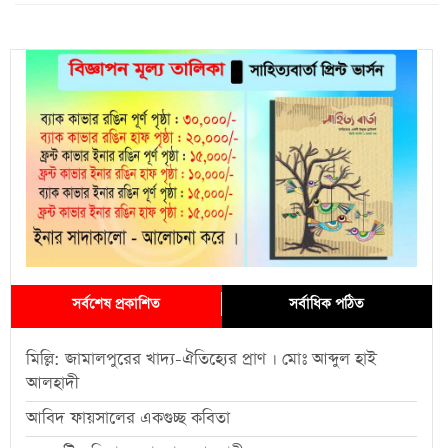
সর্বশেষ প্রকাশিত
সর্বাধিক পঠিত
মিল্লি: জামালপুরের খাদ্য-ঐতিহ্যের প্রাণ । মোঃ আব্দুল হাই
আলহাদী
আবিদ ফায়সালের একগুচ্ছ কবিতা