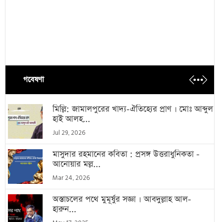
গবেষণা
মিল্লি: জামালপুরের খাদ্য-ঐতিহ্যের প্রাণ । মোঃ আব্দুল
হাই আলহ...
Jul 29, 2026
মাসুদার রহমানের কবিতা : প্রসঙ্গ উত্তরাধুনিকতা -
আনোয়ার মল্ল...
Mar 24, 2026
অস্তাচলের পথে মুমূর্ষুর সজ্ঞা । আবদুল্লাহ আল-
হারুন...