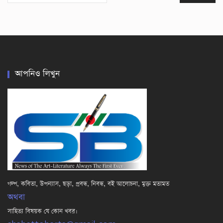
আপনিও লিখুন
গল্প, কবিতা, উপন্যাস, ছড়া, প্রবন্ধ, নিবন্ধ, বই আলোচনা, মুক্ত মতামত
অথবা
সাহিত্য বিষয়ক যে কোন খবর।