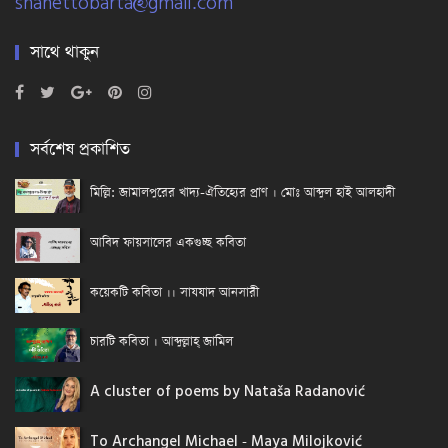
shahettobarta@gmail.com
সাথে থাকুন
সর্বশেষ প্রকাশিত
মিল্লি: জামালপুরের খাদ্য-ঐতিহ্যের প্রাণ । মোঃ আব্দুল হাই আলহাদী
আবিদ ফায়সালের একগুচ্ছ কবিতা
কয়েকটি কবিতা ।। সাযযাদ আনসারী
চারটি কবিতা । আব্দুল্লাহ্ জামিল
A cluster of poems by Nataša Radanović
To Archangel Michael - Maya Milojković