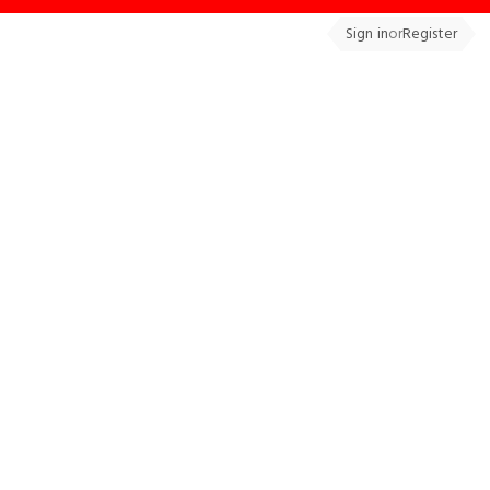
Sign in
or
Register