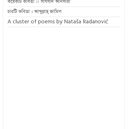
কয়েকটি কবিতা ।। সাযযাদ আনসারী
চারটি কবিতা । আব্দুল্লাহ্ জামিল
A cluster of poems by Nataša Radanović