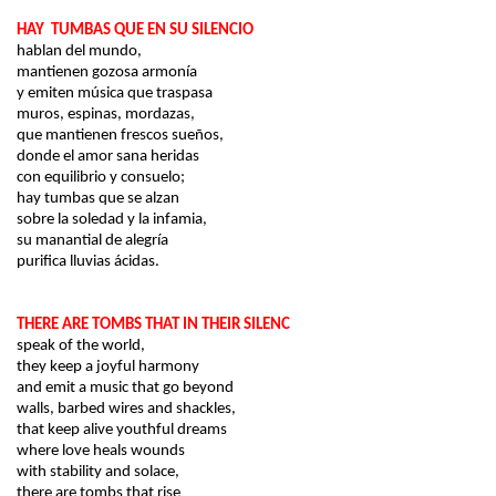
HAY
TUMBAS QUE EN SU SILENCIO
hablan
del
mundo,
mantienen gozosa armonía
y emiten música que traspasa
muros, espinas, mordazas,
que mantienen frescos sueños,
donde el amor
sana
heridas
con equilibrio y consuelo;
hay tumbas que se alzan
sobre la
soledad
y la infamia,
su manantial de alegría
purifica lluvias ácidas.
THERE ARE TOMBS THAT IN THEIR SILENC
speak of the world,
they keep a joyful harmony
and emit a music that go beyond
walls, barbed wires and shackles,
that keep alive youthful dreams
where love heals wounds
with stability and solace,
there are tombs that rise