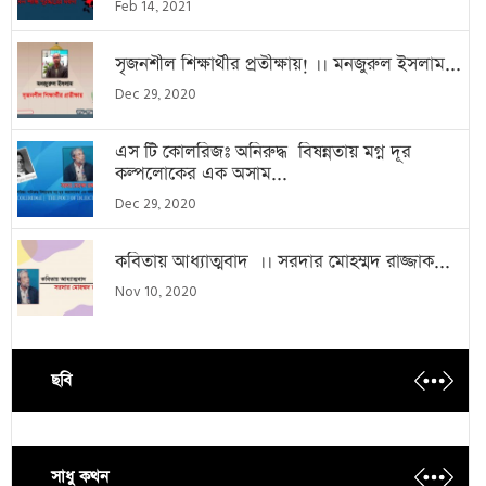
Feb 14, 2021
সৃজনশীল শিক্ষার্থীর প্রতীক্ষায়! ।। মনজুরুল ইসলাম...
Dec 29, 2020
এস টি কোলরিজঃ অনিরুদ্ধ বিষন্নতায় মগ্ন দূর
কল্পলোকের এক অসাম...
Dec 29, 2020
কবিতায় আধ্যাত্মবাদ ।। সরদার মোহম্মদ রাজ্জাক...
Nov 10, 2020
ছবি
সাধু কথন