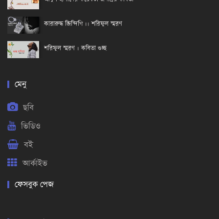
কারারুদ্ধ জিন্দিগি ।। শরিফুল স্মরণ
শরিফুল স্মরণ । কবিতা গুচ্ছ
মেনু
ছবি
ভিডিও
বই
আর্কাইভ
ফেসবুক পেজ