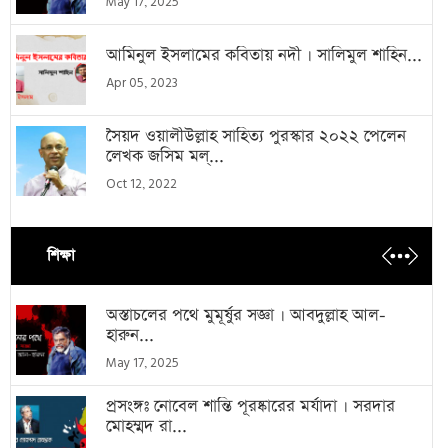
May 17, 2025
আমিনুল ইসলামের কবিতায় নদী । সালিমুল শাহিন...
Apr 05, 2023
সৈয়দ ওয়ালীউল্লাহ সাহিত্য পুরস্কার ২০২২ পেলেন
লেখক জসিম মল্...
Oct 12, 2022
শিক্ষা
অস্তাচলের পথে মুমূর্ষুর সজ্ঞা । আবদুল্লাহ আল-
হারুন...
May 17, 2025
প্রসংঙ্গঃ নোবেল শান্তি পূরষ্কারের মর্যাদা । সরদার
মোহম্মদ রা...