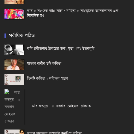
কবি ও সংগঠক বাপ্পি সাহা : সাহিত্য ও সাংস্কৃতিক আন্দোলনের এক
নিবেদিত মুখ
সর্বাধিক পঠিত
কবি রবীন্দ্রনাথ ঠাকুরের জন্ম, মৃত্যু এবং উত্তরসূরি
মাহবুব বারীর দুটি কবিতা
তিনটি কবিতা । শরিফুল স্মরণ
আর কতদূর ।। সরদার মোহম্মদ রাজ্জাক
আবুল হাসানের কয়েকটা জনপ্রিয় কবিতা