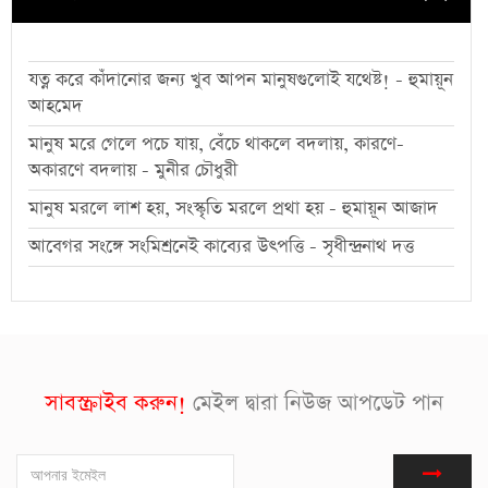
যত্ন করে কাঁদানোর জন্য খুব আপন মানুষগুলোই যথেষ্ট! - হুমায়ূন
আহমেদ
মানুষ মরে গেলে পচে যায়, বেঁচে থাকলে বদলায়, কারণে-
অকারণে বদলায় - মুনীর চৌধুরী
মানুষ মরলে লাশ হয়, সংস্কৃতি মরলে প্রথা হয় - হুমায়ূন আজাদ
আবেগর সংঙ্গে সংমিশ্রনেই কাব্যের উৎপত্তি - সৃধীন্দ্রনাথ দত্ত
সাবস্ক্রাইব করুন!
মেইল দ্বারা নিউজ আপডেট পান