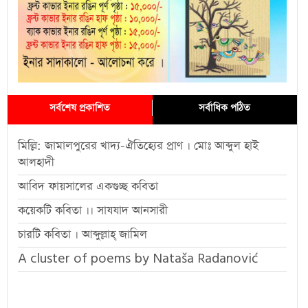
সর্বশেষ প্রকাশিত
সর্বাধিক পঠিত
মিল্লি: জামালপুরের খাদ্য-ঐতিহ্যের প্রাণ । মোঃ আব্দুল হাই
আলহাদী
আবিদ ফায়সালের একগুচ্ছ কবিতা
কয়েকটি কবিতা ।। সাযযাদ আনসারী
চারটি কবিতা । আব্দুল্লাহ্ জামিল
A cluster of poems by Nataša Radanović