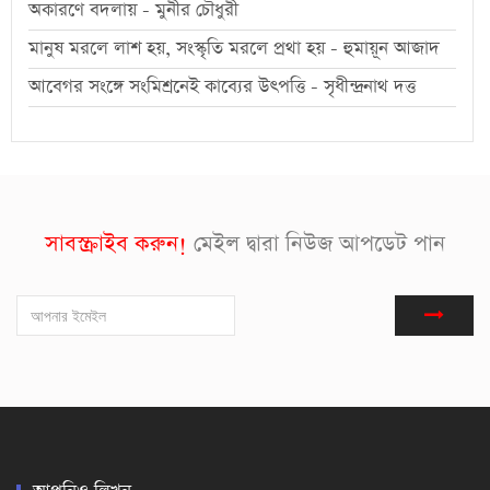
অকারণে বদলায় - মুনীর চৌধুরী
মানুষ মরলে লাশ হয়, সংস্কৃতি মরলে প্রথা হয় - হুমায়ূন আজাদ
আবেগর সংঙ্গে সংমিশ্রনেই কাব্যের উৎপত্তি - সৃধীন্দ্রনাথ দত্ত
সাবস্ক্রাইব করুন!
মেইল দ্বারা নিউজ আপডেট পান