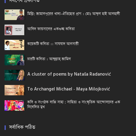
সর্বশেষ প্রকাশিত
মিল্লি: জামালপুরের খাদ্য-ঐতিহ্যের প্রাণ । মোঃ আব্দুল হাই আলহাদী
আবিদ ফায়সালের একগুচ্ছ কবিতা
কয়েকটি কবিতা ।। সাযযাদ আনসারী
চারটি কবিতা । আব্দুল্লাহ্ জামিল
A cluster of poems by Nataša Radanović
To Archangel Michael - Maya Milojković
কবি ও সংগঠক বাপ্পি সাহা : সাহিত্য ও সাংস্কৃতিক আন্দোলনের এক
নিবেদিত মুখ
সর্বাধিক পঠিত