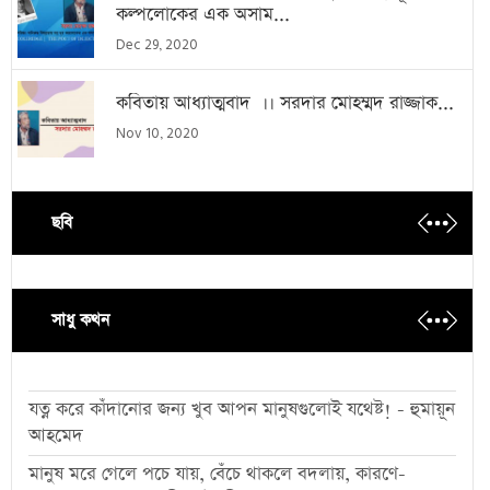
কল্পলোকের এক অসাম...
Dec 29, 2020
কবিতায় আধ্যাত্মবাদ ।। সরদার মোহম্মদ রাজ্জাক...
Nov 10, 2020
ছবি
সাধু কথন
যত্ন করে কাঁদানোর জন্য খুব আপন মানুষগুলোই যথেষ্ট! - হুমায়ূন
আহমেদ
মানুষ মরে গেলে পচে যায়, বেঁচে থাকলে বদলায়, কারণে-