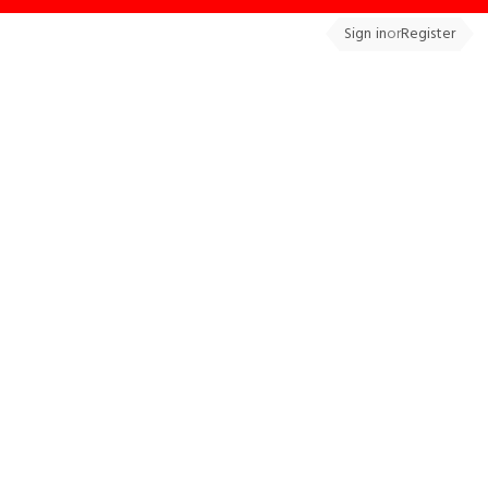
Sign in
or
Register