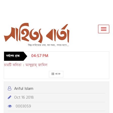
Toggl
Navig
04:57 PM
সর্বশেষ প্রাপ্ত
চারটি কবিতা । আব্দুল্লাহ্ জামিল
Ariful Islam
Oct 16 2018
0003059