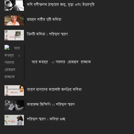
কবি রবীন্দ্রনাথ ঠাকুরের জন্ম, মৃত্যু এবং উত্তরসূরি
মাহবুব বারীর দুটি কবিতা
তিনটি কবিতা । শরিফুল স্মরণ
আর কতদূর ।। সরদার মোহম্মদ রাজ্জাক
আবুল হাসানের কয়েকটা জনপ্রিয় কবিতা
কারারুদ্ধ জিন্দিগি ।। শরিফুল স্মরণ
শরিফুল স্মরণ । কবিতা গুচ্ছ