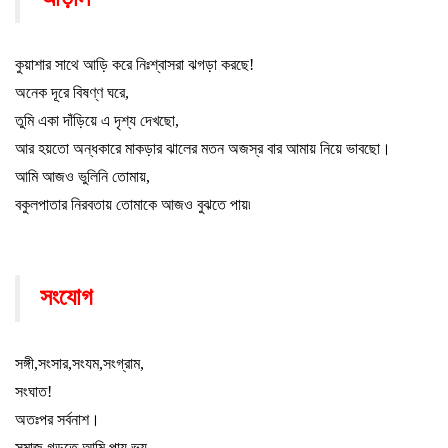
কুয়াশার সাথে আড়ি করে নিঃশ্বাসরা ঝগড়া করছে!
অনেক দূরে বিষণ্ণ ঘরে
,
তুমি একা দাঁড়িয়ে এ দৃশ্য দেখছো
,
আর হয়তো অন্ধকারে মাকড়ার ঝালের মতন অজস্র বার আমায় নিয়ে ভাবছো
।
আমি আজও ভুলিনি তোমায়
,
বকুলপাতার নিরবতায় তোমাকে আজও বুঝতে পায়৷
সংযোগ
সঙ্গী
,
সংসার
,
সংযম
,
সংগ্রাম
,
সংঘাত!
অতঃপর সর্বনাশ
।
সমাজ গড়তে আমি পায় ভয়
,