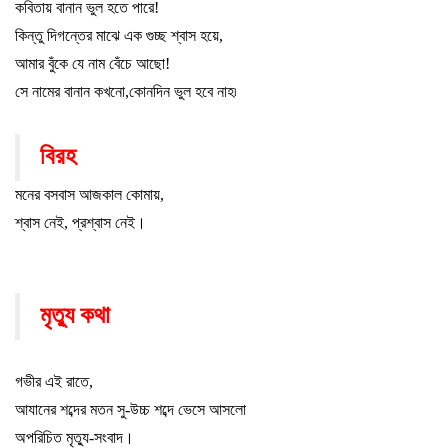
কবিতায় বানান ভুল হতে পারে!
কিন্তু দিগন্তের মাঝে এক গুচ্ছ শ্বাস হয়ে
,
আমার বুঁকে যে নাম বেঁচে আছো!
সে নামের বানান কখনো
,
কোনদিন ভুল হবে নাহ৷
বিরহ
মনের বসবাস আজকাল কোমায়
,
শ্বাস নেই
,
প্রশ্বাস নেই
।
মৃত্যু কথা
গভীর এই রাতে
,
আযানের শব্দের মতন সু-উচ্চ শব্দে ভেসে আসলো
অপরিচিত মৃত্যু-সংবাদ
।