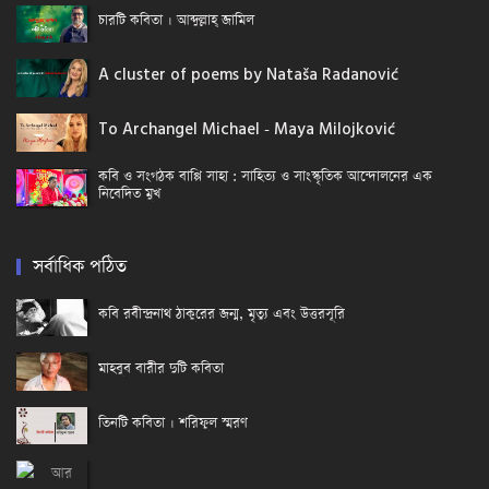
চারটি কবিতা । আব্দুল্লাহ্ জামিল
A cluster of poems by Nataša Radanović
To Archangel Michael - Maya Milojković
কবি ও সংগঠক বাপ্পি সাহা : সাহিত্য ও সাংস্কৃতিক আন্দোলনের এক
নিবেদিত মুখ
সর্বাধিক পঠিত
কবি রবীন্দ্রনাথ ঠাকুরের জন্ম, মৃত্যু এবং উত্তরসূরি
মাহবুব বারীর দুটি কবিতা
তিনটি কবিতা । শরিফুল স্মরণ