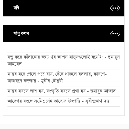
ছবি
সাধু কথন
যত্ন করে কাঁদানোর জন্য খুব আপন মানুষগুলোই যথেষ্ট! - হুমায়ূন
আহমেদ
মানুষ মরে গেলে পচে যায়, বেঁচে থাকলে বদলায়, কারণে-
অকারণে বদলায় - মুনীর চৌধুরী
মানুষ মরলে লাশ হয়, সংস্কৃতি মরলে প্রথা হয় - হুমায়ূন আজাদ
আবেগর সংঙ্গে সংমিশ্রনেই কাব্যের উৎপত্তি - সৃধীন্দ্রনাথ দত্ত