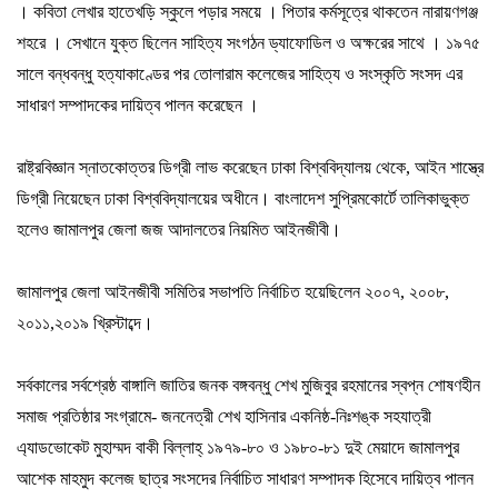
। কবিতা লেখার হাতেখড়ি স্কুলে পড়ার সময়ে । পিতার কর্মসূত্রে থাকতেন নারায়ণগঞ্জ
শহরে । সেখানে যুক্ত ছিলেন সাহিত্য সংগঠন ড্যাফোডিল ও অক্ষরের সাথে । ১৯৭৫
সালে বন্ধবন্ধু হত্যাকাণ্ডের পর তোলারাম কলেজের সাহিত্য ও সংস্কৃতি সংসদ এর
সাধারণ সম্পাদকের দায়িত্ব পালন করেছেন ।
রাষ্ট্রবিজ্ঞান
স্নাতকোত্তর
ডিগ্রী
লাভ
করেছেন
ঢাকা
বিশ্ববিদ্যালয়
থেকে
,
আইন
শাস্ত্রে
ডিগ্রী
নিয়েছেন
ঢাকা
বিশ্ববিদ্যালয়ের
অধীনে।
বাংলাদেশ
সুপ্রিমকোর্টে
তালিকাভুক্ত
হলেও
জামালপুর
জেলা
জজ
আদালতের
নিয়মিত
আইনজীবী।
জামালপুর
জেলা
আইনজীবী
সমিতির
সভাপতি
নির্বাচিত
হয়েছিলেন
২০০৭
,
২০০৮
,
২০১১,২০১৯
খ্রিস্টাব্দে।
সর্বকালের
সর্বশ্রেষ্ঠ
বাঙ্গালি
জাতির
জনক
বঙ্গবন্ধু
শেখ
মুজিবুর
রহমানের
স্বপ্ন
শোষণহীন
সমাজ
প্রতিষ্ঠার
সংগ্রামে
-
জননেত্রী
শেখ
হাসিনার
একনিষ্ঠ
-
নিঃশঙ্ক
সহযাত্রী
এ্যাডভোকেট
মুহাম্মদ
বাকী
বিল্লাহ্
১৯৭৯
-
৮০
ও
১৯৮০
-
৮১
দুই
মেয়াদে
জামালপুর
আশেক
মাহমুদ
কলেজ
ছাত্র
সংসদের
নির্বাচিত
সাধারণ
সম্পাদক
হিসেবে
দায়িত্ব
পালন