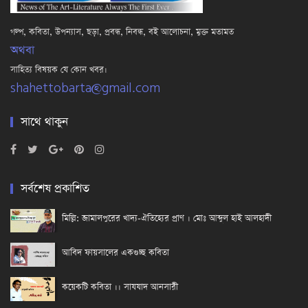
গল্প, কবিতা, উপন্যাস, ছড়া, প্রবন্ধ, নিবন্ধ, বই আলোচনা, মুক্ত মতামত
অথবা
সাহিত্য বিষয়ক যে কোন খবর।
shahettobarta@gmail.com
সাথে থাকুন
সর্বশেষ প্রকাশিত
মিল্লি: জামালপুরের খাদ্য-ঐতিহ্যের প্রাণ । মোঃ আব্দুল হাই আলহাদী
আবিদ ফায়সালের একগুচ্ছ কবিতা
কয়েকটি কবিতা ।। সাযযাদ আনসারী