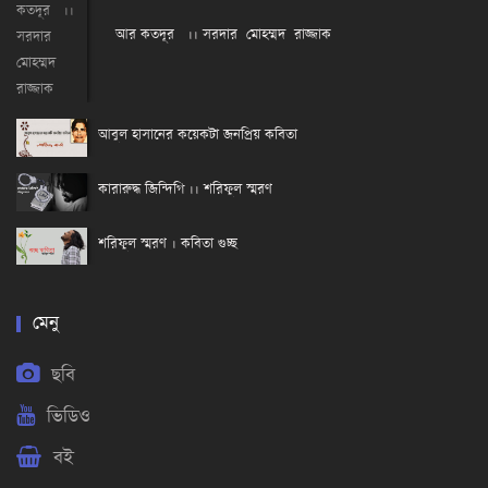
আর কতদূর ।। সরদার মোহম্মদ রাজ্জাক
আবুল হাসানের কয়েকটা জনপ্রিয় কবিতা
কারারুদ্ধ জিন্দিগি ।। শরিফুল স্মরণ
শরিফুল স্মরণ । কবিতা গুচ্ছ
মেনু
ছবি
ভিডিও
বই