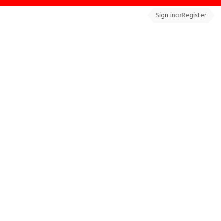
Sign in
or
Register