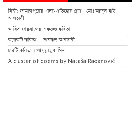
মিল্লি: জামালপুরের খাদ্য-ঐতিহ্যের প্রাণ । মোঃ আব্দুল হাই
আলহাদী
আবিদ ফায়সালের একগুচ্ছ কবিতা
কয়েকটি কবিতা ।। সাযযাদ আনসারী
চারটি কবিতা । আব্দুল্লাহ্ জামিল
A cluster of poems by Nataša Radanović