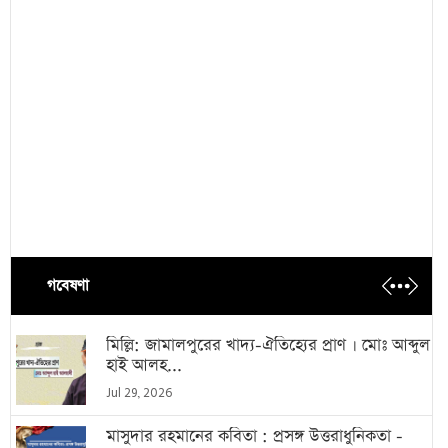
গবেষণা
মিল্লি: জামালপুরের খাদ্য-ঐতিহ্যের প্রাণ । মোঃ আব্দুল
হাই আলহ...
Jul 29, 2026
মাসুদার রহমানের কবিতা : প্রসঙ্গ উত্তরাধুনিকতা -