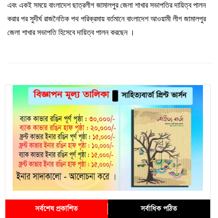
এবং
একই
সময়ে
বাংলাদেশ
ছাত্রলীগ
জামালপুর
জেলা
শাখার
সভাপতির
দায়িত্ব
পালন
করার
পর
সুদীর্ঘ
রাজনৈতিক
পথ
পরিক্রমায়
বর্তমানে
বাংলাদেশ
আওয়ামী
লীগ
জামালপুর
জেলা
শাখার
সভাপতি
হিসেবে
দায়িত্ব
পালন
করছেন ।
সর্বশেষ প্রকাশিত
সর্বাধিক পঠিত