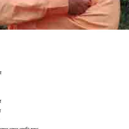
ে
ে
ল