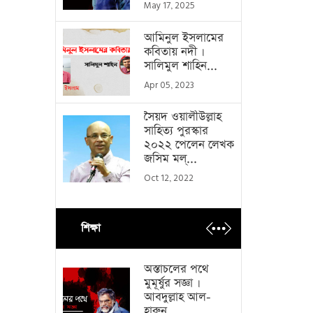
May 17, 2025
আমিনুল ইসলামের
কবিতায় নদী ।
সালিমুল শাহিন...
Apr 05, 2023
সৈয়দ ওয়ালীউল্লাহ
সাহিত্য পুরস্কার
২০২২ পেলেন লেখক
জসিম মল্...
Oct 12, 2022
শিক্ষা
অস্তাচলের পথে
মুমূর্ষুর সজ্ঞা ।
আবদুল্লাহ আল-
হারুন...