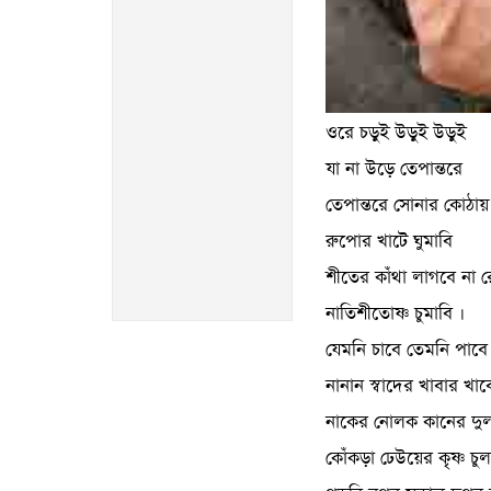
ওরে চড়ুই উড়ুই উড়ুই
যা না উড়ে তেপান্তরে
তেপান্তরে সোনার কোঠায়
রুপোর খাটে ঘুমাবি
শীতের কাঁথা লাগবে না র
নাতিশীতোষ্ণ চুমাবি ।
যেমনি চাবে তেমনি পাবে
নানান স্বাদের খাবার খাব
নাকের নোলক কানের দু
কোঁকড়া ঢেউয়ের কৃষ্ণ চুল