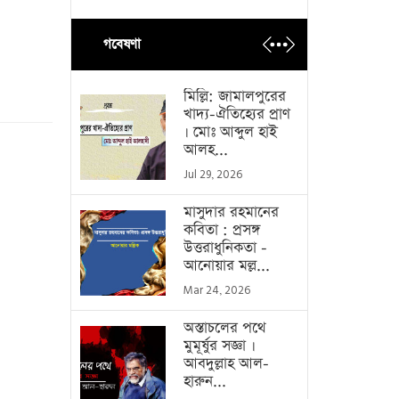
গবেষণা
মিল্লি: জামালপুরের
খাদ্য-ঐতিহ্যের প্রাণ
। মোঃ আব্দুল হাই
আলহ...
Jul 29, 2026
মাসুদার রহমানের
কবিতা : প্রসঙ্গ
উত্তরাধুনিকতা -
আনোয়ার মল্ল...
Mar 24, 2026
অস্তাচলের পথে
মুমূর্ষুর সজ্ঞা ।
আবদুল্লাহ আল-
হারুন...