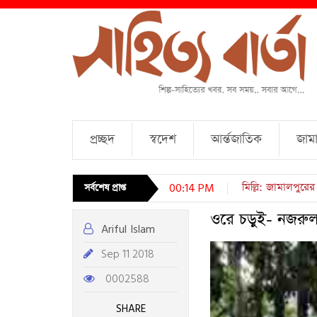
প্রচ্ছদ
স্বদেশ
আর্ন্তজাতিক
জামা
চারটি কবিতা । আব্দু
সর্বশেষ প্রাপ্ত
00:14 PM
ওরে চড়ুই- নজরুল
Ariful Islam
Sep 11 2018
0002588
SHARE