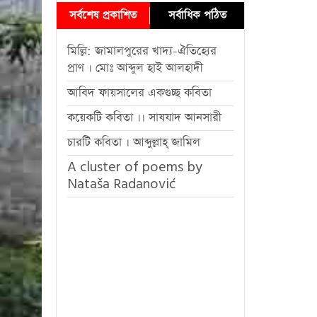
সর্বশেষ প্রকাশিত
সর্বাধিক পঠিত
মিল্লি: জামালপুরের খাদ্য-ঐতিহ্যের
প্রাণ । মোঃ আব্দুল হাই আলহাদী
আবিদ ফায়সালের একগুচ্ছ কবিতা
কয়েকটি কবিতা ।। সাযযাদ আনসারী
চারটি কবিতা । আব্দুল্লাহ্ জামিল
A cluster of poems by
Nataša Radanović