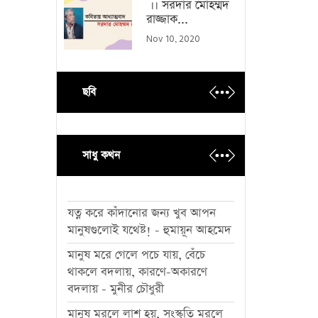
।। সরদার মোহম্মদ
রাজ্জাক...
Nov 10, 2020
ছবি
সাধু কথন
যত্ন করে কাঁদানোর জন্য খুব আপন
মানুষগুলোই যথেষ্ট! - হুমায়ূন আহমেদ
মানুষ মরে গেলে পচে যায়, বেঁচে
থাকলে বদলায়, কারণে-অকারণে
বদলায় - মুনীর চৌধুরী
মানুষ মরলে লাশ হয়, সংস্কৃতি মরলে