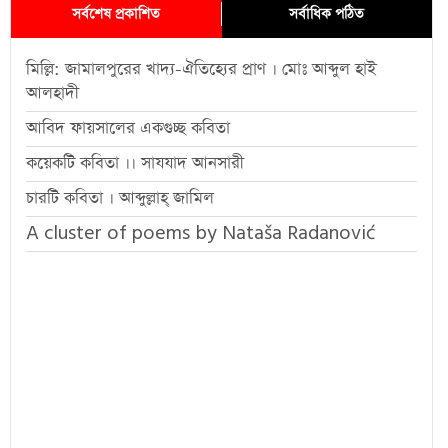
সর্বশেষ প্রকাশিত
সর্বাধিক পঠিত
মিল্লি: জামালপুরের খাদ্য-ঐতিহ্যের প্রাণ । মোঃ আব্দুল হাই
আলহাদী
আবিদ ফায়সালের একগুচ্ছ কবিতা
কয়েকটি কবিতা ।। সাযযাদ আনসারী
চারটি কবিতা । আব্দুল্লাহ্ জামিল
A cluster of poems by Nataša Radanović