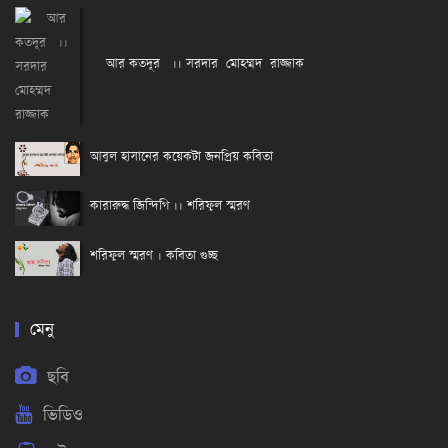
আর কতদূর ।। সরদার মোহম্মদ রাজ্জাক
আবুল হাসানের কয়েকটা জনপ্রিয় কবিতা
কারারুদ্ধ জিন্দিগি ।। শরিফুল স্মরণ
শরিফুল স্মরণ । কবিতা গুচ্ছ
মেনু
ছবি
ভিডিও