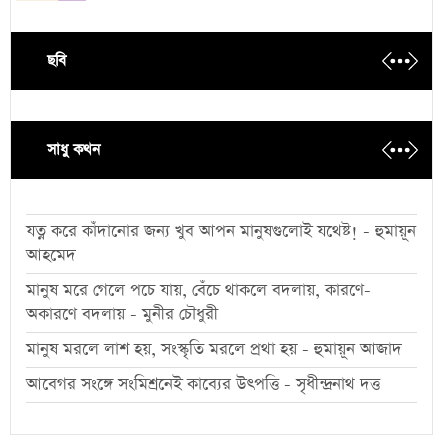
ছবি
সাধু কথন
যত্ন করে কাঁদানোর জন্য খুব আপন মানুষগুলোই যথেষ্ট! - হুমায়ূন
আহমেদ
মানুষ মরে গেলে পচে যায়, বেঁচে থাকলে বদলায়, কারণে-
অকারণে বদলায় - মুনীর চৌধুরী
মানুষ মরলে লাশ হয়, সংস্কৃতি মরলে প্রথা হয় - হুমায়ূন আজাদ
আবেগর সংঙ্গে সংমিশ্রনেই কাব্যের উৎপত্তি - সৃধীন্দ্রনাথ দত্ত