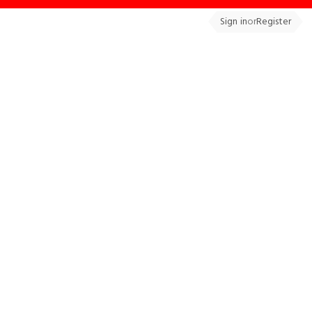
Sign in
or
Register