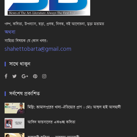
গল্প, কবিতা, উপন্যাস, ছড়া, প্রবন্ধ, নিবন্ধ, বই আলোচনা, মুক্ত মতামত
অথবা
সাহিত্য বিষয়ক যে কোন খবর।
shahettobarta@gmail.com
সাথে থাকুন
সর্বশেষ প্রকাশিত
মিল্লি: জামালপুরের খাদ্য-ঐতিহ্যের প্রাণ । মোঃ আব্দুল হাই আলহাদী
আবিদ ফায়সালের একগুচ্ছ কবিতা