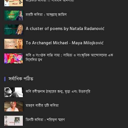
কয়েকটি কবিতা ।। সাযযাদ আনসারী
চারটি কবিতা । আব্দুল্লাহ্ জামিল
A cluster of poems by Nataša Radanović
To Archangel Michael - Maya Milojković
কবি ও সংগঠক বাপ্পি সাহা : সাহিত্য ও সাংস্কৃতিক আন্দোলনের এক
নিবেদিত মুখ
সর্বাধিক পঠিত
কবি রবীন্দ্রনাথ ঠাকুরের জন্ম, মৃত্যু এবং উত্তরসূরি
মাহবুব বারীর দুটি কবিতা
তিনটি কবিতা । শরিফুল স্মরণ