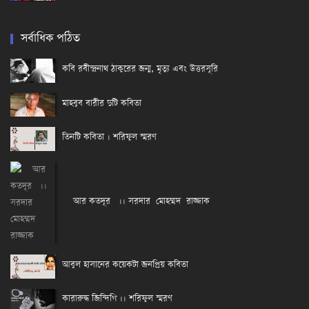
সর্বাধিক পঠিত
কবি রবীন্দ্রনাথ ঠাকুরের জন্ম, মৃত্যু এবং উত্তরসূরি
মাহবুব বারীর দুটি কবিতা
তিনটি কবিতা । শরিফুল স্মরণ
আর কতদূর ।। সরদার মোহম্মদ রাজ্জাক
আবুল হাসানের কয়েকটা জনপ্রিয় কবিতা
কারারুদ্ধ জিন্দিগি ।। শরিফুল স্মরণ