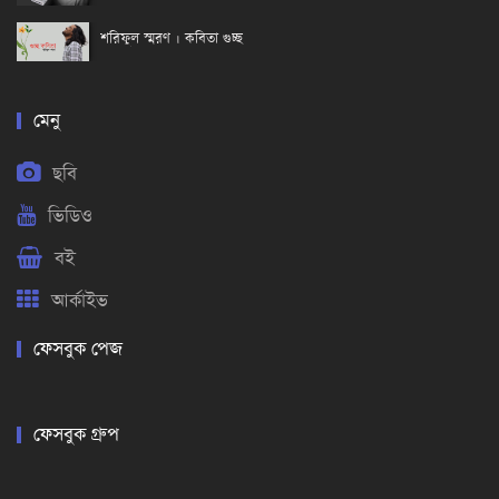
শরিফুল স্মরণ । কবিতা গুচ্ছ
মেনু
ছবি
ভিডিও
বই
আর্কাইভ
ফেসবুক পেজ
ফেসবুক গ্রুপ