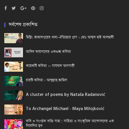
সর্বশেষ প্রকাশিত
মিল্লি: জামালপুরের খাদ্য-ঐতিহ্যের প্রাণ । মোঃ আব্দুল হাই আলহাদী
আবিদ ফায়সালের একগুচ্ছ কবিতা
কয়েকটি কবিতা ।। সাযযাদ আনসারী
চারটি কবিতা । আব্দুল্লাহ্ জামিল
A cluster of poems by Nataša Radanović
To Archangel Michael - Maya Milojković
কবি ও সংগঠক বাপ্পি সাহা : সাহিত্য ও সাংস্কৃতিক আন্দোলনের এক
নিবেদিত মুখ