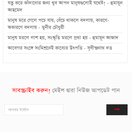
যত্ন করে কাঁদানোর জন্য খুব আপন মানুষগুলোই যথেষ্ট! - হুমায়ূন
আহমেদ
মানুষ মরে গেলে পচে যায়, বেঁচে থাকলে বদলায়, কারণে-
অকারণে বদলায় - মুনীর চৌধুরী
মানুষ মরলে লাশ হয়, সংস্কৃতি মরলে প্রথা হয় - হুমায়ূন আজাদ
আবেগর সংঙ্গে সংমিশ্রনেই কাব্যের উৎপত্তি - সৃধীন্দ্রনাথ দত্ত
সাবস্ক্রাইব করুন!
মেইল দ্বারা নিউজ আপডেট পান