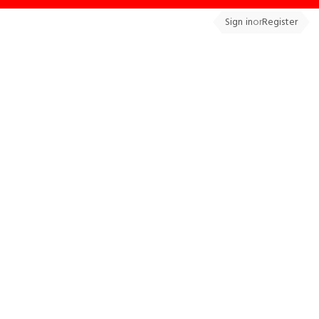
Sign in
or
Register