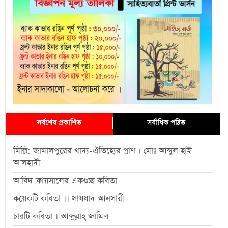
সর্বশেষ প্রকাশিত
সর্বাধিক পঠিত
মিল্লি: জামালপুরের খাদ্য-ঐতিহ্যের প্রাণ । মোঃ আব্দুল হাই
আলহাদী
আবিদ ফায়সালের একগুচ্ছ কবিতা
কয়েকটি কবিতা ।। সাযযাদ আনসারী
চারটি কবিতা । আব্দুল্লাহ্ জামিল