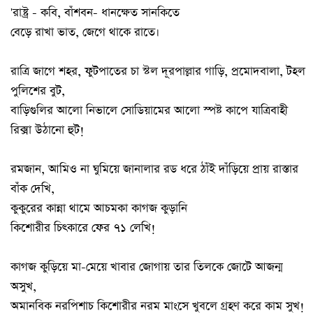
'রাষ্ট্র - কবি, বাঁশবন- ধানক্ষেত সানকিতে
বেড়ে রাখা ভাত, জেগে থাকে রাতে।
রাত্রি জাগে শহর, ফুটপাতের চা স্টল দূরপাল্লার গাড়ি, প্রমোদবালা, টহল
পুলিশের বুট,
বাড়িগুলির আলো নিভালে সোডিয়ামের আলো স্পষ্ট কাপে যাত্রিবাহী
রিক্সা উঠানো হুট!
রমজান, আমিও না ঘুমিয়ে জানালার রড ধরে ঠাঁই দাঁড়িয়ে প্রায় রাস্তার
বাঁক দেখি,
কুকুরের কান্না থামে আচমকা কাগজ কুড়ানি
কিশোরীর চিৎকারে ফের ৭১ লেখি!
কাগজ কুড়িয়ে মা-মেয়ে খাবার জোগায় তার তিলকে জোটে আজন্ম
অসুখ,
অমানবিক নরপিশাচ কিশোরীর নরম মাংসে খুবলে গ্রহণ করে কাম সুখ!