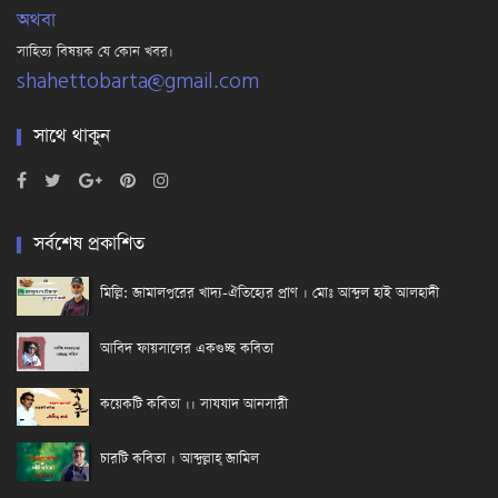
অথবা
সাহিত্য বিষয়ক যে কোন খবর।
shahettobarta@gmail.com
সাথে থাকুন
সর্বশেষ প্রকাশিত
মিল্লি: জামালপুরের খাদ্য-ঐতিহ্যের প্রাণ । মোঃ আব্দুল হাই আলহাদী
আবিদ ফায়সালের একগুচ্ছ কবিতা
কয়েকটি কবিতা ।। সাযযাদ আনসারী
চারটি কবিতা । আব্দুল্লাহ্ জামিল