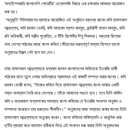
'
কনটেম্পোরারি
বাংলাদেশি
পোয়েট্রি
'
এন্থোলজি
বিষয়ে
এক
চমৎকার
আড্ডার
আয়োজন
করা
হয়।
'
অনুভূতি
'
লিটলম্যাগের
ব্যানারে
আয়োজিত
এই
অনুষ্ঠানে
বক্তব্য
রাখেন
কবি
হাসানআল
আব্দুল্লাহ
,
কবি
রহমান
হেনরি
,
কবি
আহমেদ
স্বপন
মাহমুদ
,
কন্ঠশিল্পী
হাসান
মাহমুদ
,
কবি
রনি
অধিকারী
,
কবি
সঞ্জীব
পুরোহিত
,
ও
টিভি
রিপোর্টার
দিপু
সিকদার।
বক্তারা
বিশ্বের
নানা
দেশের
পাঠকের
কাছে
বাংলা
কবিতা
পৌঁছানোর
গুরুত্বপূর্ণ
মাধ্যম
হিসেবে
ভালো
অনুবাদের
বিকল্প
নেই
বলে
মত
দেন।
তারা
হাসানআল
আব্দুল্লাহকে
ধন্যবাদ
জানান
বাংলাদেশের
কবিতাকে
ইংরেজি
ভাষী
পাঠকের
হাতে
তুলে
দেবার
অভিপ্রায়ে
শ্রমসাধ্য
এই
কাজটি
সম্পন্ন
করার
জন্যে।
কবি
রহমান
হেনরী
বলেন
, "
নিজের
কবিতা
দিয়ে
হাসানআল
আব্দুল্লাহ
বাংলা
ভাষায়
একটি
শক্ত
অবস্থান
তৈরি
করে
ফেলেছে।
তাঁকে
আমাদের
পড়তে
হবে।
তবে
তিনি
মার্কিন
কবি
ও
কয়েকজন
অধ্যাপকের
সমন্বয়ে
বাংলা
কবিতার
যে
ইংরেজি
সংকলন
অনুবাদ
ও
সম্পাদনা
করেছেন
তার
গুরুত্বও
সীমাহীন।
"
অনুবাদের
কাজ
অব্যহত
রাখার
জন্যে
তিনি
হাসানআল
আব্দুল্লাহকে
অনুরোধ
করেন।
বাংলা
কবিতার
পাকিস্তানি
ও
আধুনিক
ধারা
দু
'
টির
ব্যাখ্যা
করে
আহসান
হাবীবকে
দিয়ে
এই
সংকলন
শুরু
করায়
তিনি
অনুবাদকের