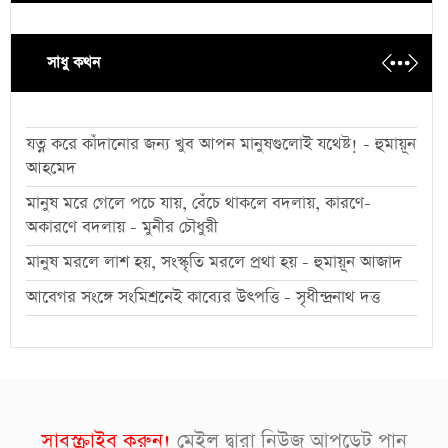
সাধু কথন
যত্ন করে কাঁদানোর জন্য খুব আপন মানুষগুলোই যথেষ্ট! - হুমায়ূন
আহমেদ
মানুষ মরে গেলে পচে যায়, বেঁচে থাকলে বদলায়, কারণে-
অকারণে বদলায় - মুনীর চৌধুরী
মানুষ মরলে লাশ হয়, সংস্কৃতি মরলে প্রথা হয় - হুমায়ূন আজাদ
আবেগর সংঙ্গে সংমিশ্রনেই কাব্যের উৎপত্তি - সৃধীন্দ্রনাথ দত্ত
সাবস্ক্রাইব করুন!
মেইল দ্বারা নিউজ আপডেট পান