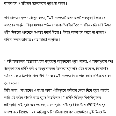
দায়বদ্ধতা
ও
ইতিহাস
সচেতনতার
প্রশংসা
করেন।
কবি
আহমেদ
স্বপন
মাহমুদ
বলেন
, "
এই
সংকলনটি
এমন
একটি
গুরুত্বপূর্ণ
কাজ
যে
আজকের
অনুষ্ঠান
বিপুল
সংখ্যক
পাঠক
শ্রোতার
উপস্থিতিতে
পাবলিক
লাইব্রেরি
কিম্বা
শহীদ
মিনারের
পাদদেশে
হওয়াই
যথার্থ
ছিলো।
কিন্তু
আমরা
তা
করতে
না
পারলেও
কবিকে
সম্মান
জানাতে
পেরে
আমরা
আনন্দিত।
"
কবি
হাসানআল
আব্দুল্লাহ
তার
বক্তব্যে
অনুবাদকের
শ্রম
,
সততা
,
ও
দায়বদ্ধতার
কথা
উল্লেখ
করে
মার্কিন
কবি
ও
অধ্যাপকদের
বিশেষত
স্ট্যানলি
এইচ
বারকান
,
নিকোলাস
বার্নস
ও
জোন
ডিগবির
সাথে
দীর্ঘ
দিন
ধরে
এই
সংকলন
নিয়ে
কাজ
করার
অভিজ্ঞতার
কথা
তুলে
ধরেন।
তিনি
বলেন
, "
বাংলাদেশ
ও
বাংলা
ভাষায়
ঐতিহ্যকে
কবিতার
ভেতর
দিয়ে
তুলে
ধরতেই
আমি
এই
কঠিন
কাজটি
হাতে
তুলে
নিয়েছিলাম।
"
মার্কিন
বিভিন্ন
বিশ্ববিদ্যালয়
লাইব্রেরি
,
লাইব্রেরি
অব
কংরেজ
,
ও
পোল্যান্ড
লাইব্রেরি
সিস্টেমে
বইটি
ইতিমধ্যে
জায়গা
করে
নিয়েছে।
লং
আইল্যান্ড
বিশ্ববিদ্যালয়ে
গত
সেমেস্টারে
দু
'
টি
ক্রিয়েটিভ