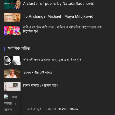
A cluster of poems by Nataša Radanović
To Archangel Michael - Maya Milojković
কবি ও সংগঠক বাপ্পি সাহা : সাহিত্য ও সাংস্কৃতিক আন্দোলনের এক
নিবেদিত মুখ
সর্বাধিক পঠিত
কবি রবীন্দ্রনাথ ঠাকুরের জন্ম, মৃত্যু এবং উত্তরসূরি
মাহবুব বারীর দুটি কবিতা
তিনটি কবিতা । শরিফুল স্মরণ
আর কতদূর ।। সরদার মোহম্মদ রাজ্জাক