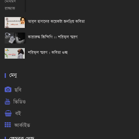
আবুল হাসানের কয়েকটা জনপ্রিয় কবিতা
কারারুদ্ধ জিন্দিগি ।। শরিফুল স্মরণ
শরিফুল স্মরণ । কবিতা গুচ্ছ
মেনু
ছবি
ভিডিও
বই
আর্কাইভ
ফেসবুক পেজ