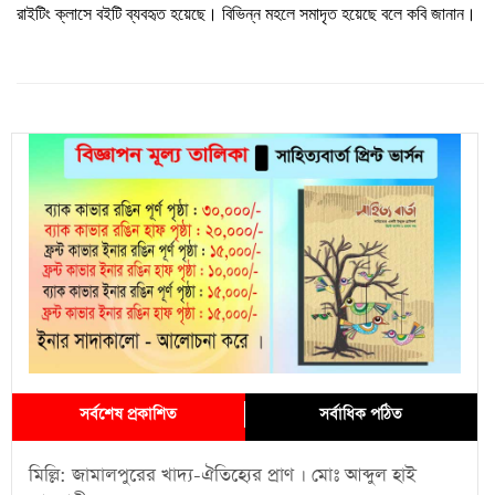
রাইটিং
ক্লাসে
বইটি
ব্যবহৃত
হয়েছে।
বিভিন্ন
মহলে
সমাদৃত
হয়েছে
বলে
কবি
জানান।
সর্বশেষ প্রকাশিত
সর্বাধিক পঠিত
মিল্লি: জামালপুরের খাদ্য-ঐতিহ্যের প্রাণ । মোঃ আব্দুল হাই