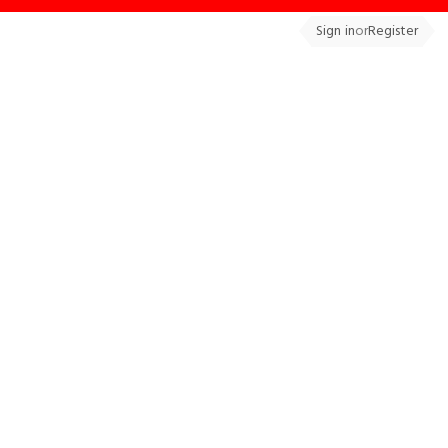
Sign in
or
Register