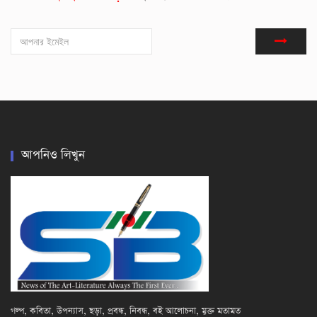
আপনিও লিখুন
গল্প, কবিতা, উপন্যাস, ছড়া, প্রবন্ধ, নিবন্ধ, বই আলোচনা, মুক্ত মতামত