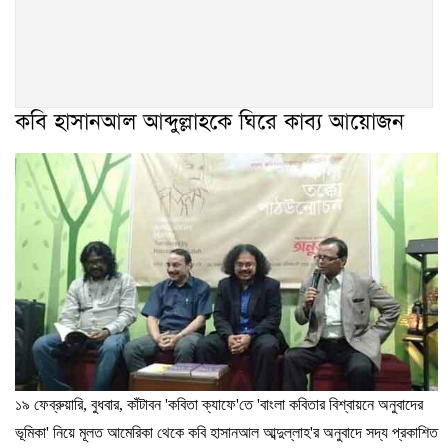
কবি হাসানআল আব্দুল্লাহকে ঘিরে কাব্য আয়োজন
১৯
ফেব্রুয়ারি
,
বুধবার
,
কাঁটাবন
'
কবিতা
ক্যাফে
'
তে
'
বাংলা
কবিতার
বিশ্বায়নে
অনুবাদের
ভূমিকা
'
নিয়ে
মূলত
আমেরিকা
থেকে
কবি
হাসানআল
আব্দুল্লাহ
'
র
অনুবাদে
সদ্য
প্রকাশিত