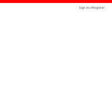
Sign in
or
Register