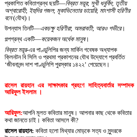
প্রকাশিত কবিতাগ্রন্থ ছয়টি—
বিব্রত ময়ূর
;
সুখী ধনুর্বিদ
;
তৃতীয়
অশ্বারোহী
;
ইহুদির গজল
;
মূকাভিনেতার ডায়েরি
;
মাংশাসী হরিণীর
বনে
(যৌথ)।
উপন্যাস তিনটি—
একচক্ষু হরিণীরা
;
অমরাবতী
;
আরও গভীরে
।
গল্পগ্রন্থ একটি—
কয়েকজন অর্ধেক মানুষ
।
বিব্রত ময়ূর
-এর পাণ্ডুলিপির জন্য মার্কিন গবেষক অধ্যাপক
ক্লিনটন বি সিলি ও প্রথমা প্রকাশনের যৌথ উদ্যোগে প্রবর্তিত
‘জীবনানন্দ দাশ পাণ্ডুলিপি পুরস্কার ১৪২২’ পেয়েছেন।
রাসেল রায়হান এর সাক্ষা
ৎ
কার গ্রহণে সাহিত্যবার্তার সম্পাদক
আরিফুল ইসলাম ।
আরিফুল:
আপনি মূলত কবিতার মানুষ। আপনার কাছ থেকে কবিতার
কথা জানতে চাই। কবিতা আসলে কী?
রাসেল রায়হান:
কবিতা হলো মিথ্যার মোড়কে সত্য ও সুন্দরকে