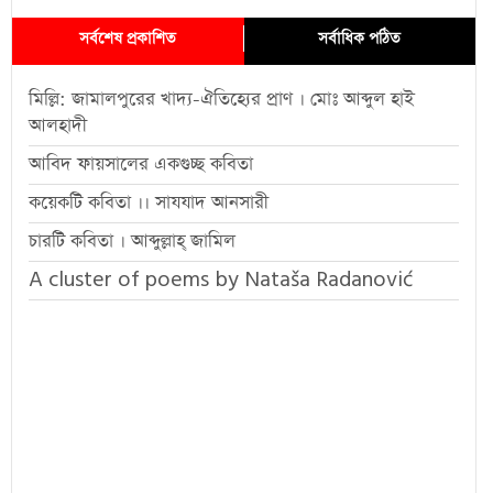
সর্বশেষ প্রকাশিত
সর্বাধিক পঠিত
মিল্লি: জামালপুরের খাদ্য-ঐতিহ্যের প্রাণ । মোঃ আব্দুল হাই
আলহাদী
আবিদ ফায়সালের একগুচ্ছ কবিতা
কয়েকটি কবিতা ।। সাযযাদ আনসারী
চারটি কবিতা । আব্দুল্লাহ্ জামিল
A cluster of poems by Nataša Radanović