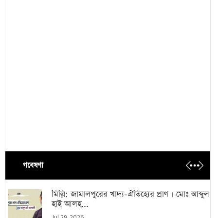
গবেষণা
মিল্লি: জামালপুরের খাদ্য-ঐতিহ্যের প্রাণ । মোঃ আব্দুল
হাই আলহ...
Jul 29, 2026