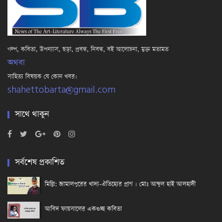
গল্প, কবিতা, উপন্যাস, ছড়া, প্রবন্ধ, নিবন্ধ, বই আলোচনা, মুক্ত মতামত
অথবা
সাহিত্য বিষয়ক যে কোন খবর।
shahettobarta@gmail.com
সাথে থাকুন
সর্বশেষ প্রকাশিত
মিল্লি: জামালপুরের খাদ্য-ঐতিহ্যের প্রাণ । মোঃ আব্দুল হাই আলহাদী
আবিদ ফায়সালের একগুচ্ছ কবিতা