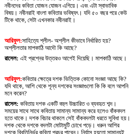
নবীনদের কবিতা যোজন যোজন এগিয়ে। এবং এটা স্বাভাবিক
বিষয়। নবীনরাই বাংলা কবিতার ভবিষ্য
ৎ
। যদি ৫০ বছর পরে কেউ
টিকে থাকে, সেটা এখনকার নবীনরাই।
আরিফুল:
সাহিত্যে শ্লীল- অশ্লীল কীভাবে নির্ধারিত হয়?
অশ্লীলতার মাপকাঠি আদৌ কি আছে?
রাসেল:
এই প্রশ্নের উত্তরও আগেই দিয়েছি। মাপকাঠি আছে।
আরিফুল:
কবিতার ক্ষেত্রে দশক ভিত্তিক কোনো সংজ্ঞা আছে কি?
যদি থাকে, আশি থেকে শূন্য দশকের সংজ্ঞাগুলো কি কি বলে আপনি
মনে করেন?
রাসেল:
কবিতায় দশক একটি বহুল উচ্চারিত ও ব্যবহৃত শব্দ।
সময়ের সাথে সাথে কবিতায় সামান্য সামান্য করে হলেও বাঁকবদল
হতে থাকে। দশক বিচার থাকলে সেই বাঁকবদলটা ধরতে সুবিধা হয়।
দশক থেকে দশকে বদলটা মোটামুটি চোখে পড়ে। ধরুন আশির
দশকে বিবৃতিনির্ভর কবিতা প্রচুর পাবেন। নির্যাস হয়তো সামান্যই