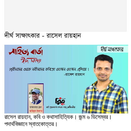
দীর্ঘ সাক্ষাৎকার - রাসেল রায়হান
রাসেল রায়হান, কবি ও কথাসাহিত্যিক। জন্ম ৬ ডিসেম্বর।
পদার্থবিজ্ঞানে স্নাতকোত্তর।