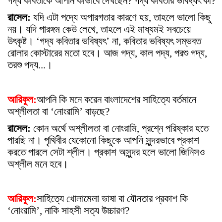
গদ্য কবিতাকে আপনি কীভাবে দেখছেন? গদ্য কবিতার ভবিষ্য
ৎ
কী?
রাসেল:
যদি এটা পদ্যে অপারগতার কারণে হয়, তাহলে ভালো কিছু
নয়। যদি পারঙ্গম কেউ লেখে, তাহলে এই মাধ্যমই সবচেয়ে
উ
ৎ
কৃষ্ট। ‘গদ্য কবিতার ভবিষ্য
ৎ
’ না, কবিতার ভবিষ্য
ৎ
সম্ভবত
রোলার কোস্টারের মতো হবে। আজ গদ্য, কাল পদ্য, পরশু গদ্য,
তরশু পদ্য...।
আরিফুল:
আপনি কি মনে করেন বাংলাদেশের সাহিত্যে বর্তমানে
অশ্লীলতা বা ‘নোংরামি’ বাড়ছে?
রাসেল:
কোন অর্থে অশ্লীলতা বা নোংরামি, প্রশ্নে পরিষ্কার হতে
পারছি না। পৃথিবীর যেকোনো কিছুকে আপনি সুন্দরভাবে প্রকাশ
করতে পারলে সেটা শ্লীল। প্রকাশ অসুন্দর হলে ভালো জিনিসও
অশ্লীল মনে হবে।
আরিফুল:
সাহিত্যে খোলামেলা ভাষা বা যৌনতার প্রকাশ কি
‘নোংরামি’, নাকি সাহসী সত্য উচ্চারণ?