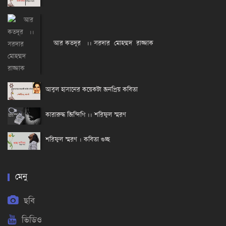
আর কতদূর ।। সরদার মোহম্মদ রাজ্জাক
আবুল হাসানের কয়েকটা জনপ্রিয় কবিতা
কারারুদ্ধ জিন্দিগি ।। শরিফুল স্মরণ
শরিফুল স্মরণ । কবিতা গুচ্ছ
মেনু
ছবি
ভিডিও