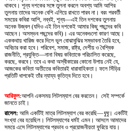
থাকবে। শূন্য দশকের সঙ্গে তুলনা করলে অবশ্য আমি আশির
তুলনায় তাদের অনেক বেশি এগিয়ে রাখতে পারব না। বরং পরবর্তী
সময়ের কবিরা আশি, নব্বই, শূন্য—এই তিন দশকের তুলনায়
অনেক উজ্বল (যদিও এই তিন দশকেই আমার কিছু পছন্দের কবি
আছেন। অসম্ভব পছন্দের কবি)। এর অনেকগুলো কারণ আছে।
এককথায় খারিজ করে দিলে ভুল বোঝাবুঝির সম্ভাবনা তৈরি হবে,
অবিচার করা হবে। পরিবেশ, সমাজ, রাষ্ট্র, দেশীয় ও বৈশ্বিক
রাজনীতি, প্রযুক্তি—নানা বিষয় কবিতাকে পরিচালিত করেছে,
করছে, করবে। তবে এ কথা অস্বীকারের কোনো উপায় নেই যে,
আজকের কবিতা অতীতের কবিতারই ধারাবাহিকতা। ফলে সিঁড়ির
প্রতিটি ধাপকেই তাঁর ন্যায্য কৃতিত্ব দিতে হবে।
আরিফুল:
আপনি একসময় লিটলম্যাগ বের করতেন। সেই সম্পর্কে
জানতে চাই।
রাসেল:
আমি একটিই মাত্র লিটলম্যাগ বের করেছি—
ঘুঘু
। একটিই
সংখ্যা বের হয়েছিল। লিটলম্যাগের ধর্মই এমন। আসলে আমাদের
সময়ে এসে লিটলম্যাগের প্রভাব ও প্রয়োজনীয়তা ফুরিয়ে যায়।