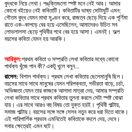
বুদ্ধকে নিয়ে লেখা। পঙ্‌ক্তিগুলো স্পষ্ট মনে নেই আর। আমার
কোনো বইয়েও নেই কবিতাটি। কবিতাটির ভাষ্য মোটামুটি এমন:
গৌতম বুদ্ধ যেমন মাথা মুণ্ডন করে, রাজত্ব ছেড়ে দিয়ে এক পূর্ণিমা
রাতে এক–কাপড়ে বের হয়ে এসেছিলেন, আমাদেরও উচিত সব
লোভলালসা ছেড়ে পৃথিবীর পথে বের হয়ে আসা। এমনই। অল্প
বয়সের কবিতা যেমন হয় আরকি।
আরিফুল:
প্রথম কবিতা ও সম্প্রতি লেখা কবিতার মধ্যে কোনো
পার্থক্য খুঁজে পান কী? একটু খুলে বলুন...
রাসেল:
বিশাল পার্থক্য। প্রথম লেখা কবিতায় ছেলেমানুষি ছিল।
বয়সের সাথে সাথে মানুষের যেমন পরিপক্বতা, গভীরতা বাড়ে, চর্চা,
অভিজ্ঞতা যেমন তার কাজকে আলাদা মাত্রা দেয়, আমার সম্প্রতি
লেখা কবিতার সাথে প্রথম কবিতার তুলনা করলে সেটা স্পষ্ট বোঝা
যায়। এর সাথে আরও বহু বিষয় তো যুক্ত হয়ই। পৃথিবী পাল্টায়,
সমাজ পাল্টায়। বয়সের সঙ্গে সঙ্গে সেসব নতুন করে ধরা দিতে থাকে।
এই পারিপার্শিক প্রভাব এমনিতেই কবিতাকে বদলে দেয়, দেবে।
সবার ক্ষেত্রেই এমন ঘটে।