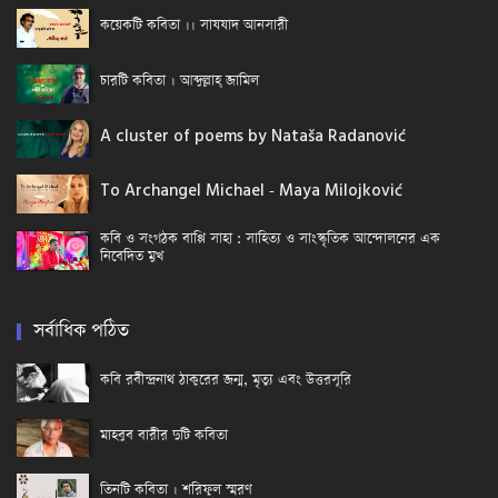
কয়েকটি কবিতা ।। সাযযাদ আনসারী
চারটি কবিতা । আব্দুল্লাহ্ জামিল
A cluster of poems by Nataša Radanović
To Archangel Michael - Maya Milojković
কবি ও সংগঠক বাপ্পি সাহা : সাহিত্য ও সাংস্কৃতিক আন্দোলনের এক
নিবেদিত মুখ
সর্বাধিক পঠিত
কবি রবীন্দ্রনাথ ঠাকুরের জন্ম, মৃত্যু এবং উত্তরসূরি
মাহবুব বারীর দুটি কবিতা
তিনটি কবিতা । শরিফুল স্মরণ