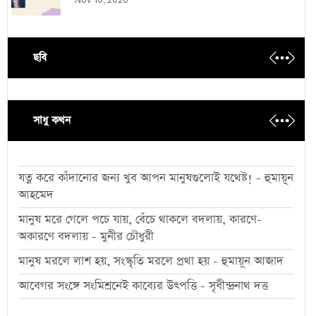
Nov 10, 2020
ছবি
সাধু কথন
যত্ন করে কাঁদানোর জন্য খুব আপন মানুষগুলোই যথেষ্ট! - হুমায়ূন
আহমেদ
মানুষ মরে গেলে পচে যায়, বেঁচে থাকলে বদলায়, কারণে-
অকারণে বদলায় - মুনীর চৌধুরী
মানুষ মরলে লাশ হয়, সংস্কৃতি মরলে প্রথা হয় - হুমায়ূন আজাদ
আবেগর সংঙ্গে সংমিশ্রনেই কাব্যের উৎপত্তি - সৃধীন্দ্রনাথ দত্ত