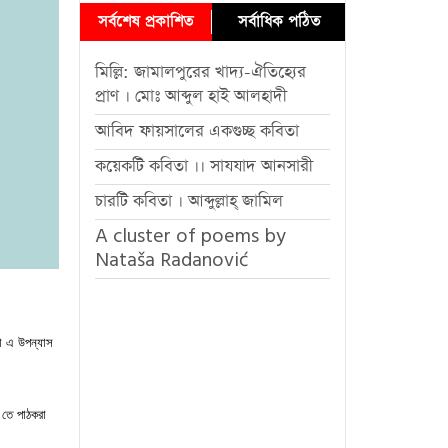
সর্বশেষ প্রকাশিত
সর্বাধিক পঠিত
মিল্লি: জামালপুরের খাদ্য-ঐতিহ্যের
প্রাণ । মোঃ আব্দুল হাই আলহাদী
আবিদ ফায়সালের একগুচ্ছ কবিতা
কয়েকটি কবিতা ।। সাযযাদ আনসারী
চারটি কবিতা । আব্দুল্লাহ্ জামিল
A cluster of poems by
Nataša Radanović
া এ উপন্যাস
 তে পাঠকরা