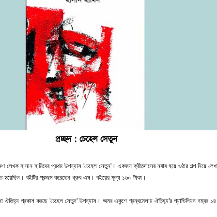
প্রচ্ছদ : চেহেল সেতুন
 লেখক হাসান হামিদের প্রথম উপন্যাস 'চেহেল সেতুন'। একজন ক্রীতদাসের নবাব হয়ে ওঠার গল্প নিয়ে লেখ
র্বাচিত হয়েছিল। বইটির প্রচ্ছদ করেছেন ধ্রুব এষ। বইয়ের মূল্য ১৬০ টাকা।
থা ঐতিহ্য প্রকাশ করছে 'চেহেল সেতুন' উপন্যাস। অমর একুশে গ্রন্থমেলায় ঐতিহ্য'র প্যাভিলিয়ন নম্বর ১৪