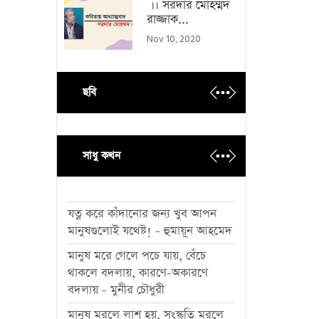
।। সরদার মোহম্মদ
রাজ্জাক...
Nov 10, 2020
ছবি
সাধু কথন
যত্ন করে কাঁদানোর জন্য খুব আপন
মানুষগুলোই যথেষ্ট! - হুমায়ূন আহমেদ
মানুষ মরে গেলে পচে যায়, বেঁচে
থাকলে বদলায়, কারণে-অকারণে
বদলায় - মুনীর চৌধুরী
মানুষ মরলে লাশ হয়, সংস্কৃতি মরলে