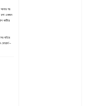
য়ে আনার পর
ঁটে চলা একজন
াশ কাটিয়ে
শের বাইরে
টিক ফোরাম’–