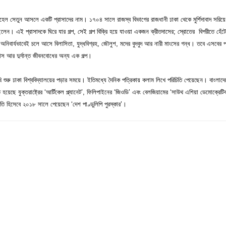
চেহেল সেতুন আসলে একটি প্রাসাদের নাম। ১৭০৪ সালে রাজস্ব বিভাগের রাজধানী ঢাকা থেকে মুর্শিদাবাদ সরি
করেছিলেন। এই প্রাসাদকে ঘিরে যার গল্প, সেই গল্প বিক্রি হয়ে যাওয়া একজন ক্রীতদাসের; স্রোতের বিপরীতে হে
নিবার্যভাবেই চলে আসে বিলাসিতা, যুদ্ধবিগ্রহ, জৌলুশ, মদের বুদবুদ আর নারী মাংসের গন্ধ। তবে এসবের প
বাস আর দুর্দান্ত জীবনবোধের অন্য এক গল্প।
 শুরু ঢাকা বিশ্ববিদ্যালয়ের পড়ার সময়ে। ইতিমধ্যে দৈনিক পত্রিকায় কলাম লিখে পরিচিতি পেয়েছেন। বাংলাদে
িত হয়েছে যুক্তরাষ্ট্রের ‘আর্টিকেল প্ল্যানেট’, ফিলিপাইনের ‘জিওডি’ এবং বেলজিয়ামের ‘সাউথ এশিয়া ডেমোক্রে
ৃতি হিসেবে ২০১৮ সালে পেয়েছেন ‘দেশ পাণ্ডুলিপি পুরস্কার’।