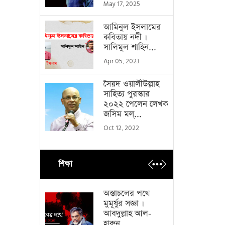
May 17, 2025
আমিনুল ইসলামের
কবিতায় নদী ।
সালিমুল শাহিন...
Apr 05, 2023
সৈয়দ ওয়ালীউল্লাহ
সাহিত্য পুরস্কার
২০২২ পেলেন লেখক
জসিম মল্...
Oct 12, 2022
শিক্ষা
অস্তাচলের পথে
মুমূর্ষুর সজ্ঞা ।
আবদুল্লাহ আল-
হারুন...