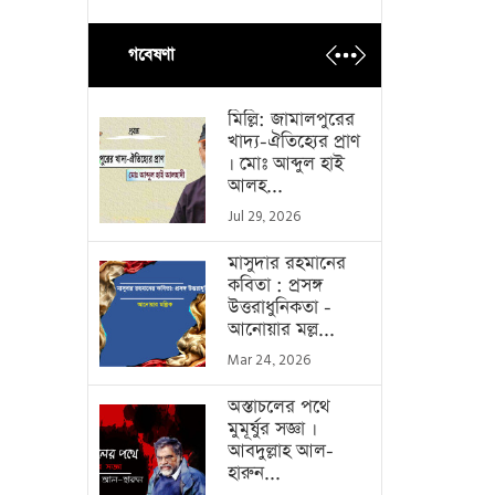
গবেষণা
মিল্লি: জামালপুরের
খাদ্য-ঐতিহ্যের প্রাণ
। মোঃ আব্দুল হাই
আলহ...
Jul 29, 2026
মাসুদার রহমানের
কবিতা : প্রসঙ্গ
উত্তরাধুনিকতা -
আনোয়ার মল্ল...
Mar 24, 2026
অস্তাচলের পথে
মুমূর্ষুর সজ্ঞা ।
আবদুল্লাহ আল-
হারুন...