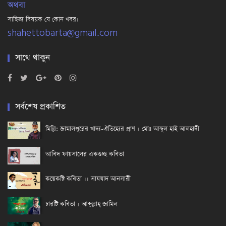
অথবা
সাহিত্য বিষয়ক যে কোন খবর।
shahettobarta@gmail.com
সাথে থাকুন
সর্বশেষ প্রকাশিত
মিল্লি: জামালপুরের খাদ্য-ঐতিহ্যের প্রাণ । মোঃ আব্দুল হাই আলহাদী
আবিদ ফায়সালের একগুচ্ছ কবিতা
কয়েকটি কবিতা ।। সাযযাদ আনসারী
চারটি কবিতা । আব্দুল্লাহ্ জামিল