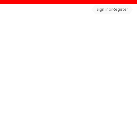
Sign in
or
Register