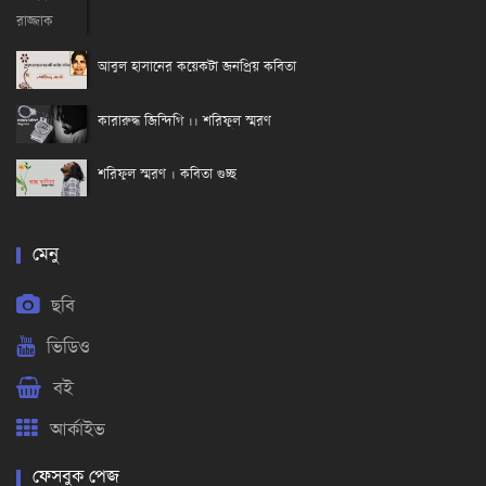
আবুল হাসানের কয়েকটা জনপ্রিয় কবিতা
কারারুদ্ধ জিন্দিগি ।। শরিফুল স্মরণ
শরিফুল স্মরণ । কবিতা গুচ্ছ
মেনু
ছবি
ভিডিও
বই
আর্কাইভ
ফেসবুক পেজ