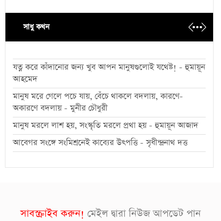
সাধু কথন
যত্ন করে কাঁদানোর জন্য খুব আপন মানুষগুলোই যথেষ্ট! - হুমায়ূন
আহমেদ
মানুষ মরে গেলে পচে যায়, বেঁচে থাকলে বদলায়, কারণে-
অকারণে বদলায় - মুনীর চৌধুরী
মানুষ মরলে লাশ হয়, সংস্কৃতি মরলে প্রথা হয় - হুমায়ূন আজাদ
আবেগর সংঙ্গে সংমিশ্রনেই কাব্যের উৎপত্তি - সৃধীন্দ্রনাথ দত্ত
সাবস্ক্রাইব করুন!
মেইল দ্বারা নিউজ আপডেট পান