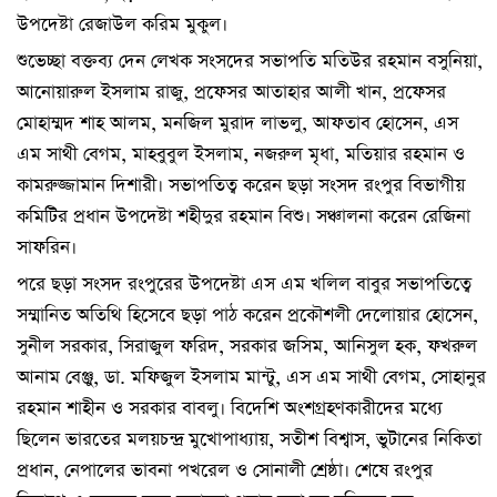
উপদেষ্টা রেজাউল করিম মুকুল।
শুভেচ্ছা বক্তব্য দেন লেখক সংসদের সভাপতি মতিউর রহমান বসুনিয়া,
আনোয়ারুল ইসলাম রাজু, প্রফেসর আতাহার আলী খান, প্রফেসর
মোহাম্মদ শাহ আলম, মনজিল মুরাদ লাভলু, আফতাব হোসেন, এস
এম সাথী বেগম, মাহবুবুল ইসলাম, নজরুল মৃধা, মতিয়ার রহমান ও
কামরুজ্জামান দিশারী। সভাপতিত্ব করেন ছড়া সংসদ রংপুর বিভাগীয়
কমিটির প্রধান উপদেষ্টা শহীদুর রহমান বিশু। সঞ্চালনা করেন রেজিনা
সাফরিন।
পরে ছড়া সংসদ রংপুরের উপদেষ্টা এস এম খলিল বাবুর সভাপতিত্বে
সম্মানিত অতিথি হিসেবে ছড়া পাঠ করেন প্রকৌশলী দেলোয়ার হোসেন,
সুনীল সরকার, সিরাজুল ফরিদ, সরকার জসিম, আনিসুল হক, ফখরুল
আনাম বেঞ্জু, ডা. মফিজুল ইসলাম মান্টু, এস এম সাথী বেগম, সোহানুর
রহমান শাহীন ও সরকার বাবলু। বিদেশি অংশগ্রহণকারীদের মধ্যে
ছিলেন ভারতের মলয়চন্দ্র মুখোপাধ্যায়, সতীশ বিশ্বাস, ভুটানের নিকিতা
প্রধান, নেপালের ভাবনা পখরেল ও সোনালী শ্রেষ্ঠা। শেষে রংপুর