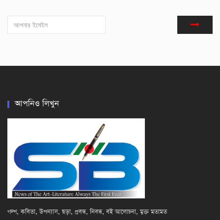
আপনিও লিখুন
গল্প, কবিতা, উপন্যাস, ছড়া, প্রবন্ধ, নিবন্ধ, বই আলোচনা, মুক্ত মতামত