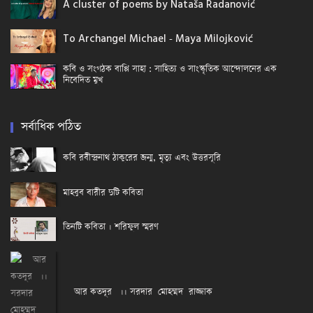
A cluster of poems by Nataša Radanović
To Archangel Michael - Maya Milojković
কবি ও সংগঠক বাপ্পি সাহা : সাহিত্য ও সাংস্কৃতিক আন্দোলনের এক
নিবেদিত মুখ
সর্বাধিক পঠিত
কবি রবীন্দ্রনাথ ঠাকুরের জন্ম, মৃত্যু এবং উত্তরসূরি
মাহবুব বারীর দুটি কবিতা
তিনটি কবিতা । শরিফুল স্মরণ
আর কতদূর ।। সরদার মোহম্মদ রাজ্জাক