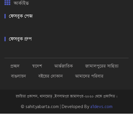
আর্কাইভ
ফেসবুক পেজ
ফেসবুক গ্রুপ
প্রচ্ছদ
স্বদেশ
আর্ন্তজাতিক
জামালপুরের সাহিত্য
বাঙলায়ন
বইয়ের দোকান
আমাদের পরিবার
রচয়িতা প্রকাশন, থানামোড় ,ইসলামপুর জামালপুর-২০২০ থেকে প্রকাশিত ।
© sahityabarta.com | Developed By
a1devs.com