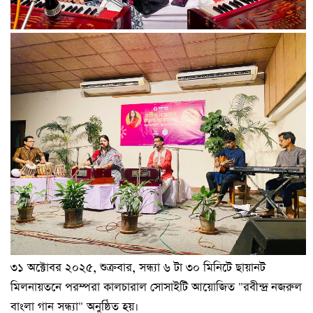
৩১ অক্টোবর ২০২৫, শুক্রবার, সন্ধ্যা ৬ টা ৩০ মিনিটে ছায়ানট
মিলনায়তনে পরম্পরা কালচারাল সোসাইটি আয়োজিত "রবীন্দ্র নজরুল
বাংলা গান সন্ধ্যা" অনুষ্ঠিত হয়।