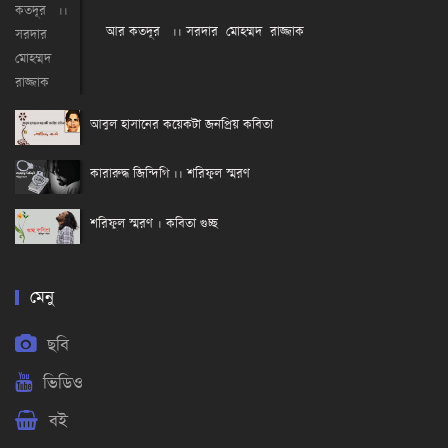
আর কতদূর ।। সরদার মোহম্মদ রাজ্জাক
আবুল হাসানের কয়েকটা জনপ্রিয় কবিতা
কারারুদ্ধ জিন্দিগি ।। শরিফুল স্মরণ
শরিফুল স্মরণ । কবিতা গুচ্ছ
মেনু
ছবি
ভিডিও
বই