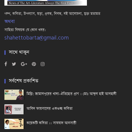
গল্প, কবিতা, উপন্যাস, ছড়া, প্রবন্ধ, নিবন্ধ, বই আলোচনা, মুক্ত মতামত
অথবা
সাহিত্য বিষয়ক যে কোন খবর।
shahettobarta@gmail.com
সাথে থাকুন
সর্বশেষ প্রকাশিত
মিল্লি: জামালপুরের খাদ্য-ঐতিহ্যের প্রাণ । মোঃ আব্দুল হাই আলহাদী
আবিদ ফায়সালের একগুচ্ছ কবিতা
কয়েকটি কবিতা ।। সাযযাদ আনসারী