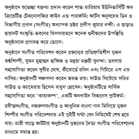
অনুষ্ঠানে শুভেচ্ছা বক্তব্য প্রদান করেন শান্ত-মারিয়াম ইউনিভার্সিটি অব
ক্রিয়েটিভ টেকনোলজির ফাইন এন্ড পারফর্মিং আর্টস অনুষদের ডিন ও
বিভাগীয় প্রধান (সংগীত) অধ্যাপক ডক্টর প্রদীপ কুমার নন্দী। এ ছাড়াও
ছায়ানট সংস্কৃতি-ভবনের মিলনায়তনে অনেক গুনীজনের উপস্থিতি
অনুষ্ঠানকে প্রাণবন্ত করে তোলে।
অনুষ্ঠানে সংগীত পরিবেশন করেন প্রজন্মের প্রতিশ্রুতিশীল দুজন
কণ্ঠশিল্পী, সুমন মুহাম্মদ হাফিজ ও মহুয়া মঞ্জরী সুনন্দা। তবলায়
সহযোগিতা করেন সুবীর ঘোষ, কীবোর্ডে রবিন এবং গিটারে এস এম
নাসির। অনুষ্ঠানটি সঞ্চালনা করেন জয়ন্ত রায়। সাউন্ড সিস্টেমে সমির
সাউন্ড ও ক্যামেরায় ছিলেন বাবুল হোসেন। অনুষ্ঠানটিতে সার্বিক
সহযোগিতা করে "কায়াকল্প", একটি অনলাইন বিজনেস প্লাটফর্ম।
রবীন্দ্রসংগীত, নজরুলসংগীত ও আধুনিক বাংলা গান মিলিয়ে দুজন
শিল্পীর সংগীত পরিবেশনায় এই দুইটি ঘন্টা যেন নিমিষেই শেষ হয়ে
যায়। রাত্রী সাড়ে আটটায় অনুষ্ঠানটি দুজনের দৈত্য সংগীত পরিবেশনের
মাধ্যমে সমাপ্ত হয়।