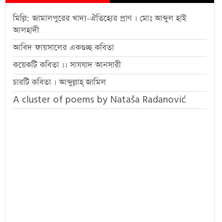
মিল্লি: জামালপুরের খাদ্য-ঐতিহ্যের প্রাণ । মোঃ আব্দুল হাই
আলহাদী
আবিদ ফায়সালের একগুচ্ছ কবিতা
কয়েকটি কবিতা ।। সাযযাদ আনসারী
চারটি কবিতা । আব্দুল্লাহ্ জামিল
A cluster of poems by Nataša Radanović