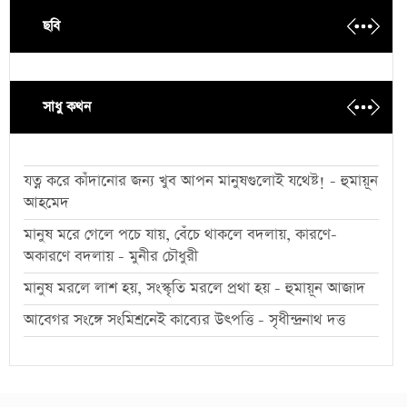
ছবি
সাধু কথন
যত্ন করে কাঁদানোর জন্য খুব আপন মানুষগুলোই যথেষ্ট! - হুমায়ূন
আহমেদ
মানুষ মরে গেলে পচে যায়, বেঁচে থাকলে বদলায়, কারণে-
অকারণে বদলায় - মুনীর চৌধুরী
মানুষ মরলে লাশ হয়, সংস্কৃতি মরলে প্রথা হয় - হুমায়ূন আজাদ
আবেগর সংঙ্গে সংমিশ্রনেই কাব্যের উৎপত্তি - সৃধীন্দ্রনাথ দত্ত