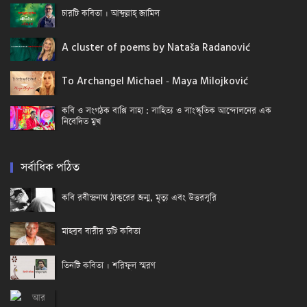
চারটি কবিতা । আব্দুল্লাহ্ জামিল
A cluster of poems by Nataša Radanović
To Archangel Michael - Maya Milojković
কবি ও সংগঠক বাপ্পি সাহা : সাহিত্য ও সাংস্কৃতিক আন্দোলনের এক
নিবেদিত মুখ
সর্বাধিক পঠিত
কবি রবীন্দ্রনাথ ঠাকুরের জন্ম, মৃত্যু এবং উত্তরসূরি
মাহবুব বারীর দুটি কবিতা
তিনটি কবিতা । শরিফুল স্মরণ