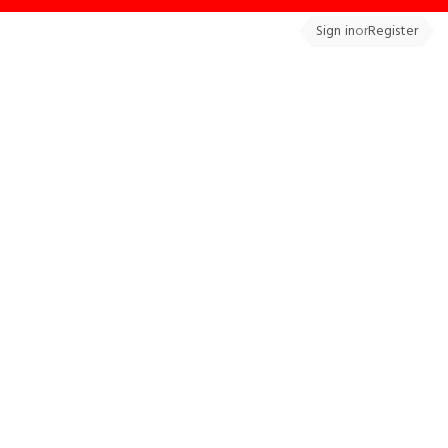
Sign in
or
Register