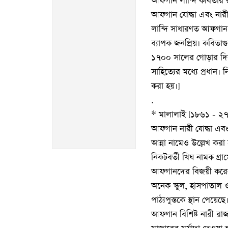
আফগান লান্দি কবিতার রচ
আফগান যোদ্ধা এবং নারী-
লান্দি সাধারণত আফগান
ব্যাপক জনপ্রিয়। কবিতা
১৭০০ সালের গোড়ার দিক
সাহিত্যের মধ্যে প্রধান
করা হয়।]
.
* মালালাই [১৮৬১ - ২৭
আফগান নারী যোদ্ধা এবং 
আন্না নামেও উল্লেখ করা
নিকটবর্তী খিঘ নামক গ্রামে
আফগানদের বিজয়ী করেন। দ
অনেক স্কুল, হাসপাতাল ও 
পাঠ্যপুস্তকে স্থান পেয়
আফগান বিশিষ্ট নারী রা