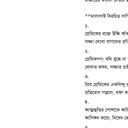
মাজারের মর্যাদা দেওয়া 
.
**মালালাই বিরচিত লান্
১.
প্রেমিকের রক্তে উল্কি আ
লজ্জা দেবো বাগানের প্
২.
প্রেমিকগণ! যদি যুদ্ধে না
খোদার কসম, লজ্জার প্র
৩.
প্রিয় প্রেমিকের একবিন্দু 
প্রতিরোধ গড়বো, রক্ষা
৪.
আত্মাহুতির পোশাকে আছ
আলিঙ্গন করো; নিষেধ কোর
৫.