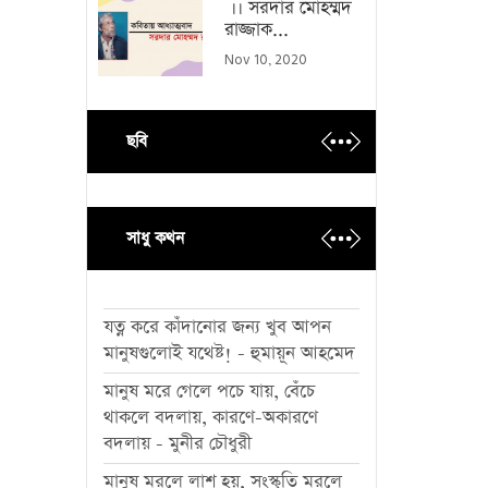
।। সরদার মোহম্মদ
রাজ্জাক...
Nov 10, 2020
ছবি
সাধু কথন
যত্ন করে কাঁদানোর জন্য খুব আপন
মানুষগুলোই যথেষ্ট! - হুমায়ূন আহমেদ
মানুষ মরে গেলে পচে যায়, বেঁচে
থাকলে বদলায়, কারণে-অকারণে
বদলায় - মুনীর চৌধুরী
মানুষ মরলে লাশ হয়, সংস্কৃতি মরলে