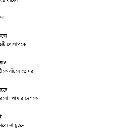
হয়ে থাকে।
দি:
ঁকবো
রতিটি গোলাপকে
 যাও
তীকে বাঁচবে তোমরা
রক্তে
 করবো: আমার দেশকে
ি
ো না চুম্বনে