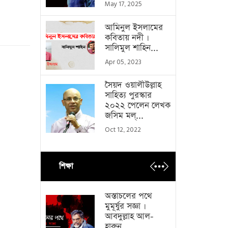
May 17, 2025
আমিনুল ইসলামের
কবিতায় নদী ।
সালিমুল শাহিন...
Apr 05, 2023
সৈয়দ ওয়ালীউল্লাহ
সাহিত্য পুরস্কার
২০২২ পেলেন লেখক
জসিম মল্...
Oct 12, 2022
শিক্ষা
অস্তাচলের পথে
মুমূর্ষুর সজ্ঞা ।
আবদুল্লাহ আল-
হারুন...