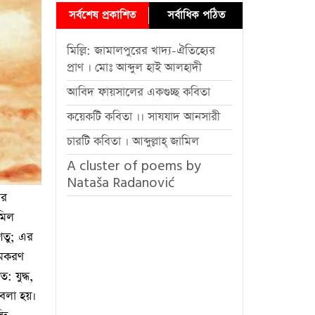
সর্বশেষ প্রকাশিত
সর্বাধিক পঠিত
মিল্লি: জামালপুরের খাদ্য-ঐতিহ্যের
প্রাণ । মোঃ আব্দুল হাই আলহাদী
আবিদ ফায়সালের একগুচ্ছ কবিতা
কয়েকটি কবিতা ।। সাযযাদ আনসারী
চারটি কবিতা । আব্দুল্লাহ্ জামিল
A cluster of poems by
Nataša Radanović
ের
যমিল
পশতু; এর
ামকরণ
: যুদ্ধ,
 বলা হয়।