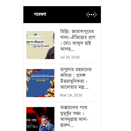
গবেষণা
মিল্লি: জামালপুরের
খাদ্য-ঐতিহ্যের প্রাণ
। মোঃ আব্দুল হাই
আলহ...
Jul 29, 2026
মাসুদার রহমানের
কবিতা : প্রসঙ্গ
উত্তরাধুনিকতা -
আনোয়ার মল্ল...
Mar 24, 2026
অস্তাচলের পথে
মুমূর্ষুর সজ্ঞা ।
আবদুল্লাহ আল-
হারুন...