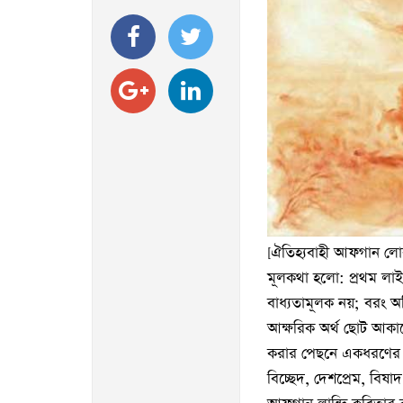
[ঐতিহ্যবাহী আফগান লোক 
মূলকথা হলো: প্রথম লাইনে
বাধ্যতামূলক নয়; বরং অম
আক্ষরিক অর্থ ছোট আকার
করার পেছনে একধরণের ক
বিচ্ছেদ, দেশপ্রেম, বি