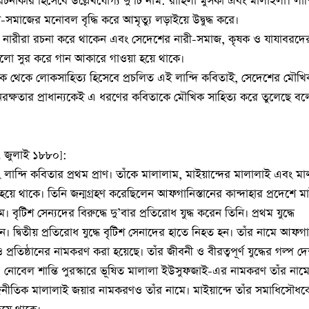
নাকার হিসেবে উল্লেখযোগ্য দু’টি নাম: রাহিলা মুসকা এবং মালাইলা। লান্
সমাজের মনোবল বৃদ্ধি করে আমৃত্যু লড়াইয়ে উদ্বুদ্ধ করে।
 নারীরা রচনা করে থাকেন এবং সেদেশের নারী-সমাজ, কৃষক ও যাযাবরদের
গুলো সুর করে গান আকারে গাওয়া হয়ে থাকে।
 থেকে লোকসাহিত্য হিসেবে প্রচলিত এই লান্দি কবিতাই, সেদেশের মৌখি
। নিরক্ষতার প্রাধান্যকেই এ ধরণের কবিতাকে মৌখিক সাহিত্য করে তুলেছে ব
 জুলাই ১৮৮০]:
লান্দি কবিতার প্রথম প্রাণ। তাঁকে মালালাম, মাইয়ান্দের মালালাই এবং ম
 হয়ে থাকে। তিনি জন্মগ্রহণ করেছিলেন আফগানিস্তানের কান্দাহার প্রদেশে মা
। বৃটিশ সেন্যদের বিরুদ্ধে দু’বার প্রতিরোধ যুদ্ধ করেন তিনি। প্রথম যুদ্ধে
্বিতীয় প্রতিরোধ যুদ্ধে বৃটিশ সেনাদের হাতে নিহত হন। তাঁর নামে আফগান
প্রতিষ্ঠানের নামকরণ করা হয়েছে। তাঁর জীবনী ও বীরত্বপূর্ণ যুদ্ধের গল্প দ
েছে। নোবেল শান্তি পুরস্কারে ভূষিত মালালা ইউসুফজাই-এর নামকরণ তাঁর নাম
জনীতিক মালালাই জয়ার নামকরণও তাঁর নামে। মাইয়ান্দে তাঁর সমাধিসৌধক