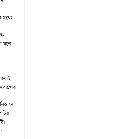
দি
 মধ্যে
ক-
লে মনে
ালালাই
ইবান্দের
িস্তানে
েশটির
েই।
ে