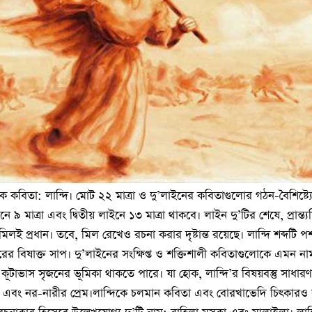
কবিতা: লান্দি। মোট ২২ মাত্রা ও দু’লাইনের কবিতাগুলোর গঠন-বৈশিষ্ট্য
 ৯ মাত্রা এবং দ্বিতীয় লাইনে ১৩ মাত্রা থাকবে। লাইন দু’টির শেষে, প্রান্ত্
িলই প্রধান। তবে, মিল রেখেও রচনা করার দৃষ্টান্ত রয়েছে। লান্দি শব্দটি 
ের বিষাক্ত সাপ। দু’লাইনের সংক্ষিপ্ত ও শক্তিশালী কবিতাগুলোকে এমন ন
ূটাভাস সৃজনের ভূমিকা থাকতে পারে। যা হোক,
লান্দি’র বিষয়বস্তু সাধারণত
ষাদ এবং নর-নারীর প্রেম।লান্দিকে চলমান কবিতা এবং বোরখাভেদি চিৎকারও