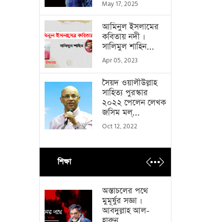
May 17, 2025
আমিনুল ইসলামের
কবিতায় নদী ।
সালিমুল শাহিন...
Apr 05, 2023
সৈয়দ ওয়ালীউল্লাহ
সাহিত্য পুরস্কার
২০২২ পেলেন লেখক
জসিম মল্...
Oct 12, 2022
শিক্ষা
অস্তাচলের পথে
মুমূর্ষুর সজ্ঞা ।
আবদুল্লাহ আল-
হারুন...