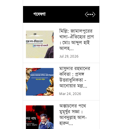
গবেষণা
মিল্লি: জামালপুরের
খাদ্য-ঐতিহ্যের প্রাণ
। মোঃ আব্দুল হাই
আলহ...
Jul 29, 2026
মাসুদার রহমানের
কবিতা : প্রসঙ্গ
উত্তরাধুনিকতা -
আনোয়ার মল্ল...
Mar 24, 2026
অস্তাচলের পথে
মুমূর্ষুর সজ্ঞা ।
আবদুল্লাহ আল-
হারুন...