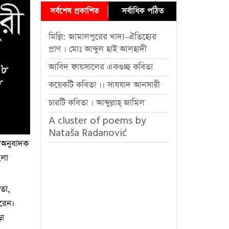
সর্বশেষ প্রকাশিত
সর্বাধিক পঠিত
মিল্লি: জামালপুরের খাদ্য-ঐতিহ্যের
প্রাণ । মোঃ আব্দুল হাই আলহাদী
আবিদ ফায়সালের একগুচ্ছ কবিতা
কয়েকটি কবিতা ।। সাযযাদ আনসারী
চারটি কবিতা । আব্দুল্লাহ্ জামিল
A cluster of poems by
Nataša Radanović
, অনুবাদক
ংলা
িতা,
করেন।
ড়া