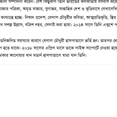
িত্র সন্ধানী সম্পাদনা করেন। বেশ কিছুকাল তিনি ভারতের কলকাতায় বসবাস কর
র পত্রিকা, অমৃত বাজার, যুগান্তর, সাপ্তাহিক দেশ ও কৃত্তিবাসে লেখালেখ
াব্যগ্রন্থ হচ্ছে- নিষাদ প্রদেশ, বেলাল চৌধুরীর কবিতা, আত্মপ্রতিকৃতি, স্থ
জ্জীবন সশস্ত্র উল্লাস, বত্রিশ নম্বর, সেলাই করা ছায়া। ২০১৪ সালে তিনি একুশ
ডনিজনিত সমস্যার কারণে বেলাল চৌধুরী হাসপাতালে ভর্তি হন। তারপর থ
রাপ হতে থাকে। ২০১৮ সালের এপ্রিল মাসে তাকে লাইফ সাপোর্টে নেওয়া হয
ঢাকার আনোয়ার খান মডার্ন হাসপাতালে মারা যান তিনি।