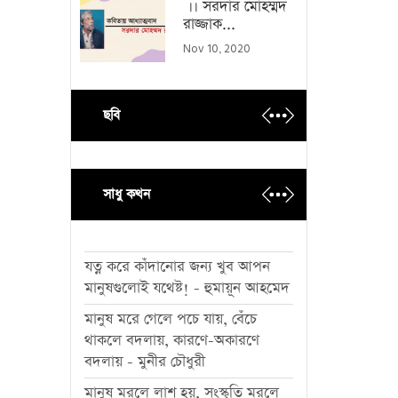
।। সরদার মোহম্মদ
রাজ্জাক...
Nov 10, 2020
ছবি
সাধু কথন
যত্ন করে কাঁদানোর জন্য খুব আপন
মানুষগুলোই যথেষ্ট! - হুমায়ূন আহমেদ
মানুষ মরে গেলে পচে যায়, বেঁচে
থাকলে বদলায়, কারণে-অকারণে
বদলায় - মুনীর চৌধুরী
মানুষ মরলে লাশ হয়, সংস্কৃতি মরলে