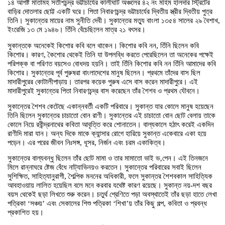
১৪ আগষ্ট মাতামহ সতীশচন্দ্র ভট্টাচার্যের কালীঘাট অঞ্চলের ৪২ নং মহিম হালদার স্ট্রিটের
বাড়ির দোতলার ছোট্ট একটি ঘরে। পিতা নিবারণচন্দ্র ভট্টাচার্যের দ্বিতীয় স্ত্রীর দ্বিতীয় পুত্র
তিনি। সুকান্তের মায়ের নাম সুনীতি দেবী। সুকান্তের মত্যু বাংলা ১৩৫৪ সালের ২৯ বৈশাখ,
ইংরেজি ১৩ মে ১৯৪৬। তিঁনি বেঁচেছিলেন মাত্র ২১ বৎসর।
সুকান্তকে অনেকেই কিশোর কবি বলে থাকেন। কিশোর কবি নন, তিঁনি ছিলেন কবি
কিশোর। কারণ, কৈশোর থেকেই তিনি যা উপলব্ধি করতে পেরেছিলেন তা অনেকের পক্ষেই
পরিপক্ক বা পরিণত বয়সেও বোধদয় হয়নি। তাই তিঁনি কিশোর কবি নন তিঁনি আমাদের কবি
কিশোর। সুকান্তের পূর্ব পুরুষরা বাংলাদেশের মানুষ ছিলেন। প্রথমে তাঁদের বাস ছিল
মাদারীপুরের কোটালীপাড়ায়। তারপর কয়েক পুরুষ এসে বাস করেন মাদারীপুরে। এই
মাদারীপুরেই সুকান্তের পিতা নিবারণচন্দ্র বাস করেছেন তাঁর শৈশব ও প্রথম যৌবনে।
সুকান্তের শৈশব কেটেছে একান্নবর্তী একটি পরিবারে। সুকান্ত যার কোলে মানুষ হয়েছেন
তিনি ছিলেন সুকান্তের চাচাতো বোন রাণী। সুকান্তের এই চাচাতো বোন ছোট বেলায় তাকে
কোলে নিয়ে রবীন্দ্রনাথের কবিতা আবৃত্তি করে শোনাতেন। বাল্যকালে হঠাৎ করেই একদিন
রাণীদি মারা যান। অন্য দিকে মাকে ক্যান্সার রোগে হারিয়ে সুকান্ত একেবারে একা হয়ে
পড়েন। এর পরের জীবন নিঃসঙ্গ, ধূসর, নির্জন এবং চরম একাকিত্ব।
সুকান্তের বাল্যবন্ধু ছিলেন তাঁর ছোট মামা ও তার মামাতো ভাই ভ‚পেন। এই তিনজনে
মিলে রান্নাঘরে ষ্টেজ বেঁধে নাট্যাভিনয়ও করতেন। সুকান্তের পরিবারের সবাই ছিলেন
সুশিক্ষিত, সাহিত্যানুরাগী, শৈল্পিক মননের অধিকারী, ফলে সুকান্তর শৈশবকাল সাহিত্যিক
আবহাওয়ায় লালিত হয়েছিল বলে মনে করবার যথেষ্ট কারণ রয়েছে। সুকান্ত নয়-দশ বছর
বয়স থেকেই ছড়া লিখতে শুরু করেন। চতুর্থ শ্রেণিতে পড়া অবস্থাতেই তাঁর ছড়া হাতে লেখা
পত্রিকা ‘সঞ্চয়’ এবং সেকালের শিশু পত্রিকা ‘শিখা’য় তাঁর কিছু গল্প, কবিতা ও প্রবন্ধ
প্রকাশিত হয়।