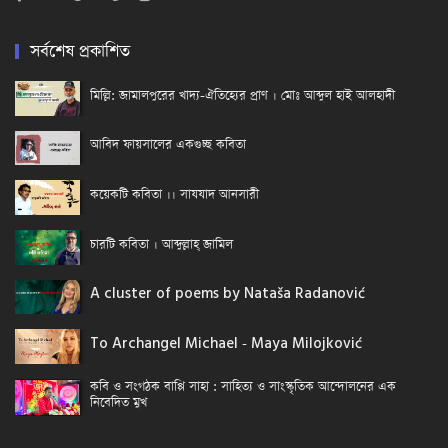
সর্বশেষ প্রকাশিত
মিল্লি: জামালপুরের খাদ্য-ঐতিহ্যের প্রাণ । মোঃ আব্দুল হাই আলহাদী
আবিদ ফায়সালের একগুচ্ছ কবিতা
কয়েকটি কবিতা ।। সাযযাদ আনসারী
চারটি কবিতা । আব্দুল্লাহ্ জামিল
A cluster of poems by Nataša Radanović
To Archangel Michael - Maya Milojković
কবি ও সংগঠক বাপ্পি সাহা : সাহিত্য ও সাংস্কৃতিক আন্দোলনের এক
নিবেদিত মুখ