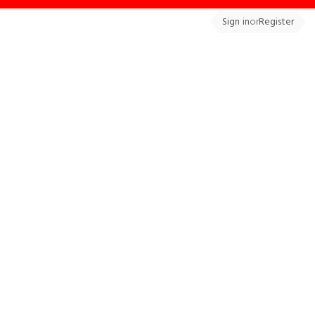
Sign in
or
Register