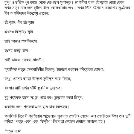
যুদ্ধ ও দুর্ভিক্ষ খুব কাছে থেকে দেখেছেন সুকান্ত। জাপানীরা যখন চট্টগ্রামে বোমা ফেলে
তখন মানুষ দলে দলে ছুটতে থাকে কোলকাতার পথে। তখন তিঁনি চট্টগ্রাম অস্ত্রাগার লুণ্ঠনের
বীর ও শহীদদের উদ্দেশ্যে লেখেন:
চট্টগ্রাম: বীর চট্টগ্রাম
এখনও নিস্তব্ধ তুমি
তাই আজও পাশবিকতার
দুঃসহ মহড়া চলে
তাই আজও শত্রুরা সাহসী।
ফ্যাসিস্ট শত্রু সেনাবাহিনীর বিরুদ্ধে উচ্চারণ করলেন পবিত্রতম ঘোষণা:
বন্ধু, তোমার ছাড়ো উদ্বেগ সুতীক্ষ্ন করো চিত্ত,
বাংলার মাটি দুর্জয় ঘাঁটি বুঝেনিক দুব্বৃত্ত।
মূঢ় শত্রুকে হানো স্্েরাত রুখে তন্দ্রাকে করো ছিন্ন,
একাগ্র দেশে শত্রুরা এসে হয়ে যাক নিশ্চিহ্ন।
ফ্যাসিস্ট বিরোধী প্রতিরোধ আন্দোলনে সুকান্ত পোস্টার লেখেন আর পোস্টারের উপর তার দুটি
কবিতা ‘শত্রু এক’ এবং ‘উদ্বীণ’ লিখে তা দেয়ালে দেয়ালে লাগানো হয়।
‘শত্রু এক’