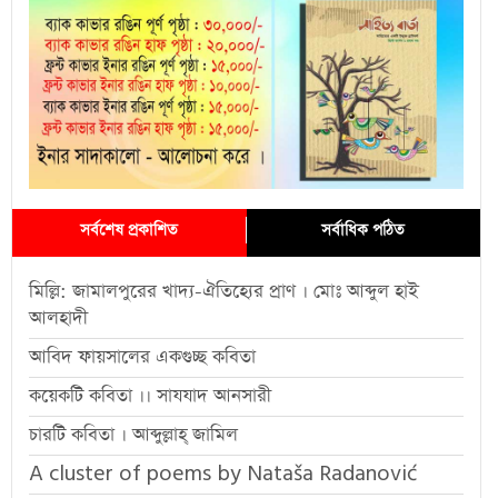
সর্বশেষ প্রকাশিত
সর্বাধিক পঠিত
মিল্লি: জামালপুরের খাদ্য-ঐতিহ্যের প্রাণ । মোঃ আব্দুল হাই
আলহাদী
আবিদ ফায়সালের একগুচ্ছ কবিতা
কয়েকটি কবিতা ।। সাযযাদ আনসারী
চারটি কবিতা । আব্দুল্লাহ্ জামিল
A cluster of poems by Nataša Radanović