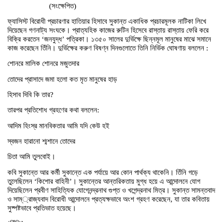
(সংক্ষেপিত)
ফ্যাসিস্ট বিরোধী প্রচারণার হাতিয়ার হিসাবে সুকান্ত একাধিক প্রচারমূলক নাটিকা লিখে
দিয়েছেন গণনাট্য সংঘকে। প্রাত্যহিক কাজের রুটিন হিসেবে রাস্তায় রাস্তায় ফেরি করে
বিক্রি করতেন ‘জনযুদ্ধ’ পত্রিকা। ১৩৫০ সালের দুর্ভিক্ষে ছিন্নমূল মানুষের মাঝে সমানে
কাজ করেছেন তিঁনি। দুর্ভিক্ষের করুণ বিষণ্ন দিনগুলোতে তিনি নির্ভিক ঘোষণায় বললেন :
শোনরে মালিক শোনরে মজুতদার
তোদের প্রাসাদে জমা হলো কত মৃত মানুষের হাড়
হিসাব দিবি কি তার?
তারপর প্রতিশোধ গ্রহণের কথা বললেন:
আদিম হিংস্র মানবিকতার আমি যদি কেউ হই
স্বজন হারানো শ্মশানে তোদের
চিতা আমি তুলবোই।
কবি সুকান্তে আর কর্মী সুকান্তে এক পর্যায়ে আর কোন পার্থক্য থাকেনি। তিঁনি গড়ে
তুলেছিলেন ‘কিশোর বাহিনী’। সুকান্তের আন্তরিকতায় মুগ্ধ হয়ে এ আন্দোলনে যোগ
দিয়েছিলেন প্রবীণ সাহিত্যিক যোগেনন্দ্রনাথ গুপ্ত ও খগেন্দ্রনাথ মিত্র। সুকান্ত সামন্তবাদ
ও সাম্্রাজ্যবাদ বিরোধী আন্দোলনে প্রত্যক্ষভাবে অংশ গ্রহণ করেছেন, যা তার কবিতায়
সুষ্পষ্টভাবে প্রতিভাত হয়েছে।