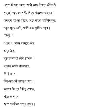
এদেশ বিপন্ন আজ; জানি আজ নিরন্ন জীবনÑ
মৃত্যুরা প্রত্যহ সঙ্গী, নিয়ত শত্রুর আক্রমণ
রক্তের আল্পনা আঁকে, কানে বাজে আর্তনাদ সুর;
তবুও সুদৃঢ় আমি, আমি এক ক্ষুধিত মজুর।
‘উদ্বীণ’
নগরে ও গ্রামে জমেছে ভীড়
ভগ্ন-নীড়,
ক্ষুধিত জনতা আজ নিবিড়।
সমুদ্রে জাগে বাড়বানল,
কী উচ্ছ¡ল,
তীর-সন্ধানী ব্যাকুল জল।
কখনো হিংস্র নিবিড় শোকে,
দাঁতে ও ন’খে
জাগে প্রতিজ্ঞা অন্ধ চোখে।