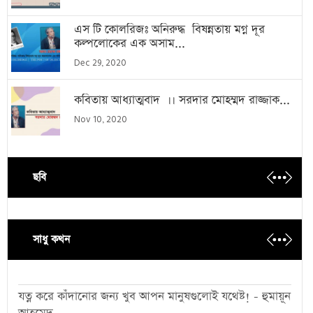
এস টি কোলরিজঃ অনিরুদ্ধ বিষন্নতায় মগ্ন দূর
কল্পলোকের এক অসাম...
Dec 29, 2020
কবিতায় আধ্যাত্মবাদ ।। সরদার মোহম্মদ রাজ্জাক...
Nov 10, 2020
ছবি
সাধু কথন
যত্ন করে কাঁদানোর জন্য খুব আপন মানুষগুলোই যথেষ্ট! - হুমায়ূন