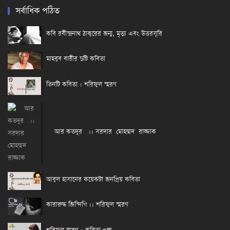
সর্বাধিক পঠিত
কবি রবীন্দ্রনাথ ঠাকুরের জন্ম, মৃত্যু এবং উত্তরসূরি
মাহবুব বারীর দুটি কবিতা
তিনটি কবিতা । শরিফুল স্মরণ
আর কতদূর ।। সরদার মোহম্মদ রাজ্জাক
আবুল হাসানের কয়েকটা জনপ্রিয় কবিতা
কারারুদ্ধ জিন্দিগি ।। শরিফুল স্মরণ