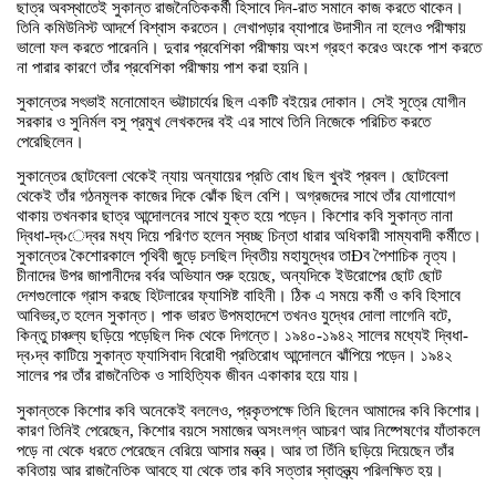
ছাত্র অবস্থাতেই সুকান্ত রাজনৈতিককর্মী হিসাবে দিন-রাত সমানে কাজ করতে থাকেন।
তিনি কমিউনিস্ট আদর্শে বিশ্বাস করতেন। লেখাপড়ার ব্যাপারে উদাসীন না হলেও পরীক্ষায়
ভালো ফল করতে পারেননি। দুবার প্রবেশিকা পরীক্ষায় অংশ গ্রহণ করেও অংকে পাশ করতে
না পারার কারণে তাঁর প্রবেশিকা পরীক্ষায় পাশ করা হয়নি।
সুকান্তের সৎভাই মনোমোহন ভট্টাচার্যের ছিল একটি বইয়ের দোকান। সেই সূত্রে যোগীন
সরকার ও সুনির্মল বসু প্রমুখ লেখকদের বই এর সাথে তিনি নিজেকে পরিচিত করতে
পেরেছিলেন।
সুকান্তের ছোটবেলা থেকেই ন্যায় অন্যায়ের প্রতি বোধ ছিল খুবই প্রবল। ছোটবেলা
থেকেই তাঁর গঠনমূলক কাজের দিকে ঝোঁক ছিল বেশি। অগ্রজদের সাথে তাঁর যোগাযোগ
থাকায় তখনকার ছাত্র আন্দোলনের সাথে যুক্ত হয়ে পড়েন। কিশোর কবি সুকান্ত নানা
দ্বিধা-দ্ব›েদ্বর মধ্য দিয়ে পরিণত হলেন স্বচ্ছ চিন্তা ধারার অধিকারী সাম্যবাদী কর্মীতে।
সুকান্তের কৈশোরকালে পৃথিবী জুড়ে চলছিল দ্বিতীয় মহাযুদ্ধের তাÐব পৈশাচিক নৃত্য।
চীনাদের উপর জাপানীদের বর্বর অভিযান শুরু হয়েছে, অন্যদিকে ইউরোপের ছোট ছোট
দেশগুলোকে গ্রাস করছে হিটলারের ফ্যাসিষ্ট বাহিনী। ঠিক এ সময়ে কর্মী ও কবি হিসাবে
আবিভর্‚ত হলেন সুকান্ত। পাক ভারত উপমহাদেশে তখনও যুদ্ধের দোলা লাগেনি বটে,
কিন্তু চাঞ্চল্য ছড়িয়ে পড়েছিল দিক থেকে দিগন্তে। ১৯৪০-১৯৪২ সালের মধ্যেই দ্বিধা-
দ্ব›দ্ব কাটিয়ে সুকান্ত ফ্যাসিবাদ বিরোধী প্রতিরোধ আন্দোলনে ঝাঁপিয়ে পড়েন। ১৯৪২
সালের পর তাঁর রাজনৈতিক ও সাহিত্যিক জীবন একাকার হয়ে যায়।
সুকান্তকে কিশোর কবি অনেকেই বললেও, প্রকৃতপক্ষে তিনি ছিলেন আমাদের কবি কিশোর।
কারণ তিনিই পেরেছেন, কিশোর বয়সে সমাজের অসংলগ্ন আচরণ আর নিষ্পেষণের যাঁতাকলে
পড়ে না থেকে ধরতে পেরেছেন বেরিয়ে আসার মন্ত্র। আর তা তিঁনি ছড়িয়ে দিয়েছেন তাঁর
কবিতায় আর রাজনৈতিক আবহে যা থেকে তার কবি সত্তার স্বাতন্ত্র্য পরিলক্ষিত হয়।