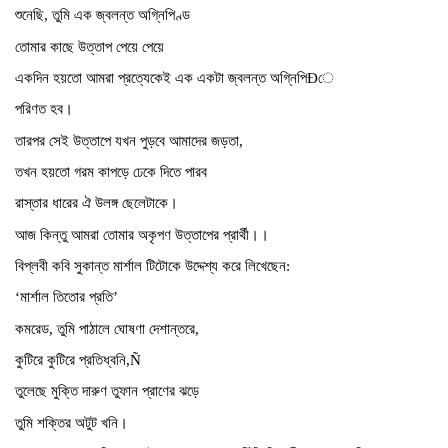
শুনেছি, তুমি এক জ্বলন্ত অগ্নিপিণ্ড
তোমার কাছে উত্তাপ পেয়ে পেয়ে
একদিন হয়তো আমরা প্রত্যেকেই এক একটা জ্বলন্ত অগ্নিপিÐে
পরিণত হব।
তারপর সেই উত্তাপে যখন পুড়বে আমাদের জড়তা,
তখন হয়তো গরম কাপড়ে ঢেকে দিতে পারব
রাস্তার ধারের ঐ উলঙ্গ ছেলেটাকে।
আজ কিন্তু আমরা তোমার অকৃপণ উত্তাপের প্রার্থী।।
বিপ্লবী কবি সুকান্ত মার্শাল টিটোকে উদ্দেশ্য করে লিখেছেন:
‘মার্শাল তিতোর প্রতি’
কমরেড, তুমি পাঠালে ঘোষণা দেশান্তরে,
কুটিরে কুটিরে প্রতিধ্বনি,Ñ
তুলেছে মুক্তি দারুণ তুফান প্রাণের ঝড়ে
তুমি শক্তির অটুট খনি।