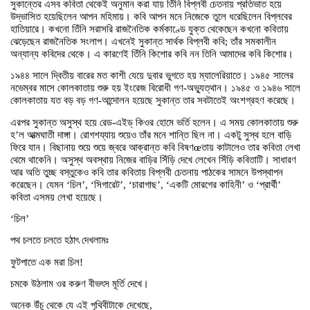
সুকান্তের এসব কবিতা থেকেই অনুমান করা যায় তিঁনি বিপ্লবী চেতনায় প্রতিভাত হয়ে
উদ্ভাসিত হয়েছিলেন আপন মহিমায়। কবি আপন মনে নিজেকে তুলে ধরেছিলেন বিপ্লবের
হাতিয়ারে। কখনো তিঁনি সরাসরি রাজনৈতিক কর্মকাণ্ডে যুক্ত থেকেছেন কখনো কবিতায়
ঝেড়েছেন রাজনৈতিক সংলাপ। এখনেই সুকান্ত সার্থক বিপ্লবী কবি; তাঁর সমকালীন
অন্যান্য কবিদের থেকে। এ কারণেই তিঁনি কিশোর কবি নন তিনি আমাদের কবি কিশোর।
১৯৪৪ সালে দ্বিতীয় বারের মত কাশী যেয়ে দুবার ভুগতে হয় ম্যালেরিয়াতে। ১৯৪৫ সালের
নভেম্বর মাসে কোলকাতায় শুরু হয় ইংরেজ বিরোধী গণ-অভ্যুত্থান। ১৯৪৫ ও ১৯৪৬ সালে
কোলকাতায় যত বড় বড় গণ-আন্দোলন হয়েছে সুকান্ত তার সবটাতেই অংশগ্রহণ করেছে।
এরপর সুকান্ত অসুস্থ হয়ে রেড-এইড্ কিওর হোমে ভর্তি হলেন। এ সময় কোলকাতায় শুরু
হ’ল আত্মঘাতী দাঙ্গা। রোগশয্যায় শুয়েও তাঁর মনে শান্তি ছিল না। একটু সুস্থ হলে বাড়ি
ফিরে যান। বিছানায় শুয়ে শুয়ে জ্বরে আক্রান্ত কবি বিষণœতায় কাটালেও তার কবিতা লেখা
থেমে থাকেনি। অসুস্থ অবস্থায় নিজের বাড়ির সিঁড়ি দেখে লেখেন সিঁড়ি কবিতাটি। সাধারণ
আর অতি তুচ্ছ বস্তুকেও কবি তার কবিতায় বিপ্লবী চেতনায় পাঠকের সামনে উপস্থাপন
করেছেন। যেমন ‘চিল’, ‘সিগারেট’, ‘চারাগাছ’, ‘একটি মোরগের কাহিনী’ ও ‘প্রার্থী’
কবিতা এসময় লেখা হয়েছে।
‘চিল’
পথ চলতে চলতে হঠাৎ দেখলামঃ
ফুটপাতে এক মরা চিল!
চমকে উঠলাম ওর করুণ বীভৎস মূর্তি দেখে।
অনেক উঁচু থেকে যে এই পৃথিবীটাকে দেখেছে,