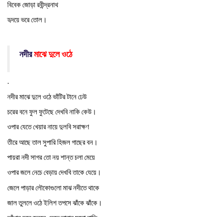
বিবেক
জোড়া
রবীন্দ্রনাথ
হৃদয়ে
ভরে
তোল।
মাঝে
নদীর
দুলে ওঠে
.
নদীর
মাঝে
দুলে
ওঠে
ভাঁটির
টানে
ঢেউ
চরের
বনে
ফুল
ফুটেছে
দেখবি
নাকি
কেউ।
ওপার
যেতে
খেয়ার
নায়ে
দুলবি
সরাক্ষণ
তীরে
আছে
তাল
সুপারি
হিজল
গাছের
বন।
পায়রা
নদী
সাগর
তো
নয়
শান্ত
চলা
মেয়ে
ওপার
জলে
নেচে
বেড়ায়
দেখবি
তাকে
যেয়ে।
জেলে
পাড়ার
লৌকোগুলো
মাঝ
নদীতে
থাকে
জাল
তুললে
ওঠে
ইলিশ
তপসে
ঝাঁকে
ঝাঁকে।