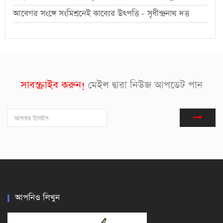
আবেগর সংঙ্গে সংমিশ্রনেই কাব্যের উৎপত্তি - সৃধীন্দ্রনাথ দত্ত
সাবস্ক্রাইব করুন!
মেইল দ্বারা নিউজ আপডেট পান
আপনিও লিখুন