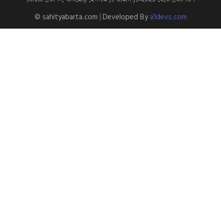
© sahityabarta.com | Developed By
a1devs.com