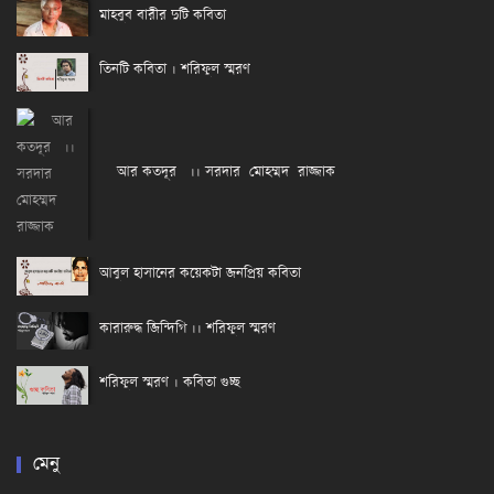
মাহবুব বারীর দুটি কবিতা
তিনটি কবিতা । শরিফুল স্মরণ
আর কতদূর ।। সরদার মোহম্মদ রাজ্জাক
আবুল হাসানের কয়েকটা জনপ্রিয় কবিতা
কারারুদ্ধ জিন্দিগি ।। শরিফুল স্মরণ
শরিফুল স্মরণ । কবিতা গুচ্ছ
মেনু