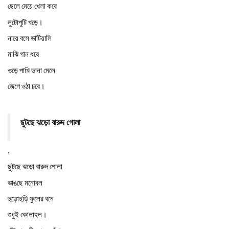
ছেলে
মেয়ে
খেলা
করে
লুটোপুটি
খড়ে।
নায়ে
বসে
ভাটিয়ালি
মাঝি
গান
ধরে
ওড়ে
পাখি
ডানা
মেলে
জেগে
ওঠা
চরে।
ছুটছে
ঝড়ো
বারুদ
গোলা
.
ছুটছে
ঝড়ো
বারুদ
গোলা
ভাঙছে
মনোবল
হুড়োহুড়ি
ফুলের
বনে
শুধুই
কোলাহল।