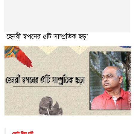
হেনরী স্বপনের ৫টি সাম্প্রতিক ছড়া
ছোট্ট
শিশু
রবি