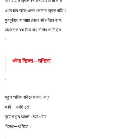
আঁধার
হলে
জ্বলে
নেভে
তারার
মতো
বাতি
-
ওপার
চরে
আছে
এমান
জোনাক
জ্বলা
রাতি।
ফুরফুরিয়ে
হাওয়ায়
দোলে
নদীর
তীরে
কাশ
ডানামেলে
বক
উড়ে
যায়
সাঁতার
কাটে
হাঁস।
-
গুটায় নিজের
তল্পিতো
—
.
স্কুল
অফিস
বাইরে
যাওয়া
বন্ধ
,
সবই
বলছি
তো
—
!
সুযোগ
বুঝে
আমলা
নেতা
গুটায়
নিজের
তল্পিতো।
—
.