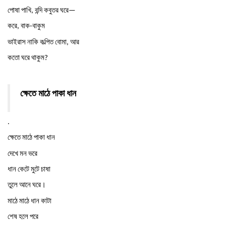
পোষা
পাখি
বন্দি
কবুতর
ঘরে
,
—
করে
বাক
বাকুম
,
-
ভাইরাস
নাকি
কল্পিত
বোমা
আর
,
কতো
ঘরে
থাকুম
?
ক্ষেতে
মাঠে
পাকা
ধান
.
ক্ষেতে
মাঠে
পাকা
ধান
দেখে
মন
ভরে
ধান
কেটে
মুটে
চাষা
তুলে
আনে
ঘরে।
মাঠে
মাঠে
ধান
কাটা
শেষ
হলে
পরে