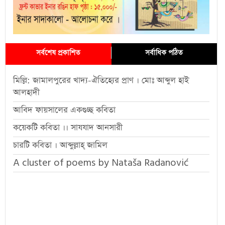
সর্বশেষ প্রকাশিত
সর্বাধিক পঠিত
মিল্লি: জামালপুরের খাদ্য-ঐতিহ্যের প্রাণ । মোঃ আব্দুল হাই
আলহাদী
আবিদ ফায়সালের একগুচ্ছ কবিতা
কয়েকটি কবিতা ।। সাযযাদ আনসারী
চারটি কবিতা । আব্দুল্লাহ্ জামিল
A cluster of poems by Nataša Radanović