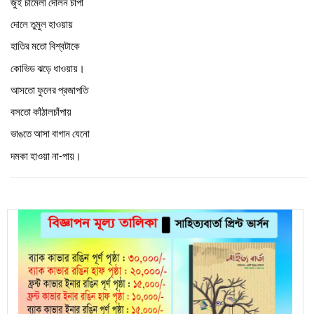
জুঁই
চামেলী
দোলন
চাঁপা
দোলে
তুমুল
হাওয়ায়
হাতির
মতো
বিশ্বটাকে
কোভিড
ঝড়ে
ধাওয়ায়।
আসতো
ফুলের
প্রজাপতি
বসতো
কাঁঠালচাঁপায়
ভাঙতে
আসা
বাগান
যেনো
দমকা
হাওয়া
না
পায়।
-