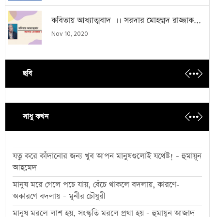
কবিতায় আধ্যাত্মবাদ ।। সরদার মোহম্মদ রাজ্জাক...
Nov 10, 2020
ছবি
সাধু কথন
যত্ন করে কাঁদানোর জন্য খুব আপন মানুষগুলোই যথেষ্ট! - হুমায়ূন
আহমেদ
মানুষ মরে গেলে পচে যায়, বেঁচে থাকলে বদলায়, কারণে-
অকারণে বদলায় - মুনীর চৌধুরী
মানুষ মরলে লাশ হয়, সংস্কৃতি মরলে প্রথা হয় - হুমায়ূন আজাদ