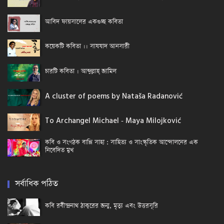
আবিদ ফায়সালের একগুচ্ছ কবিতা
কয়েকটি কবিতা ।। সাযযাদ আনসারী
চারটি কবিতা । আব্দুল্লাহ্ জামিল
A cluster of poems by Nataša Radanović
To Archangel Michael - Maya Milojković
কবি ও সংগঠক বাপ্পি সাহা : সাহিত্য ও সাংস্কৃতিক আন্দোলনের এক
নিবেদিত মুখ
সর্বাধিক পঠিত
কবি রবীন্দ্রনাথ ঠাকুরের জন্ম, মৃত্যু এবং উত্তরসূরি