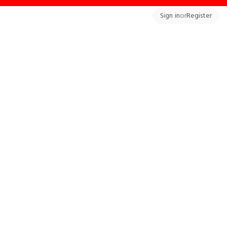
Sign in
or
Register