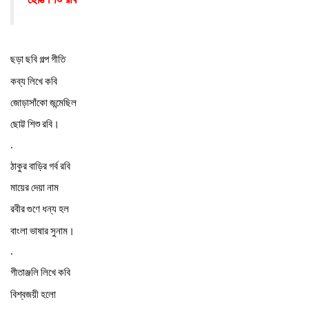
ছড়া
ছবি
গল্প
গীতি
কব্য
লিখে
কবি
জোড়াসাঁকো
জন্মেছিল
ছোট্ট
শিশু
রবি।
.
ঠাকুর
বাড়ির
গর্ব
রবি
মায়ের
দেয়া
নাম
রবীর
গুণে
ধন্য
হল
বাংলা
ভাষার
সুনাম।
.
গীতাঞ্জলি
লিখে
কবি
বিশ্বজয়ী
হলো