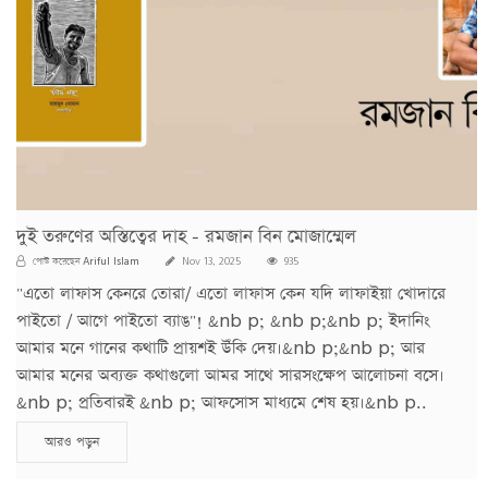
দুই তরুণের অস্তিত্বের দাহ - রমজান বিন মোজাম্মেল
Ariful Islam
পোস্ট করেছেন
Nov 13, 2025
935
"এতো লাফাস কেনরে তোরা/ এতো লাফাস কেন যদি লাফাইয়া খোদারে
পাইতো / আগে পাইতো ব্যাঙ"! &nb p; &nb p;&nb p; ইদানিং
আমার মনে গানের কথাটি প্রায়শই উঁকি দেয়।&nb p;&nb p; আর
আমার মনের অব্যক্ত কথাগুলো আমর সাথে সারসংক্ষেপ আলোচনা বসে।
&nb p; প্রতিবারই &nb p; আফসোস মাধ্যমে শেষ হয়।&nb p..
আরও পড়ুন