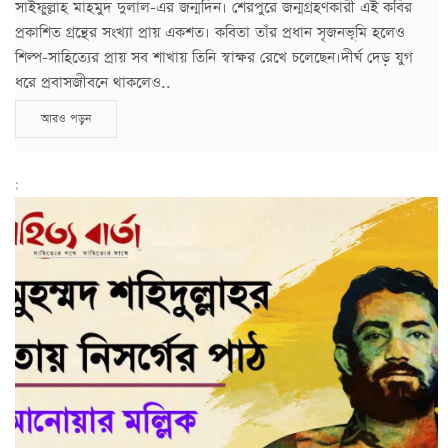
সাইফুল্লাহ মাহমুদ দুলাল-এর জন্মদিন। শেরপুরে জন্মগ্রহণকারী এই কবির
প্রকাশিত গ্রন্থের সংখ্যা প্রায় একশত। কবিতা তাঁর প্রধান সৃজনভূমি হলেও
শিল্প-সাহিত্যের প্রায় সব শাখায় তিনি স্বাক্ষর রেখে চলেছেন।দীর্ঘ দেড় যুগ
ধরে প্রবাসজীবনে থাকলেও..
আরও পড়ুন
;