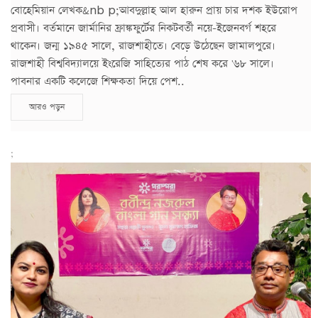
বোহেমিয়ান লেখক&nb p;আবদুল্লাহ আল হারুন প্রায় চার দশক ইউরোপ
প্রবাসী। বর্তমানে জার্মানির ফ্রাঙ্কফুর্টের নিকটবর্তী নয়ে-ইজেনবর্গ শহরে
থাকেন। জন্ম ১৯৪৫ সালে, রাজশাহীতে। বেড়ে উঠেছেন জামালপুরে।
রাজশাহী বিশ্ববিদ্যালয়ে ইংরেজি সাহিত্যের পাঠ শেষ করে '৬৮ সালে।
পাবনার একটি কলেজে শিক্ষকতা দিয়ে পেশ..
আরও পড়ুন
;