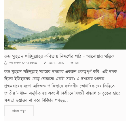
রুদ্র মুহম্মদ শহিদুল্লাহর কবিতায় নিসর্গের পাঠ - আনোয়ার মল্লিক
Ariful Islam
পোস্ট করেছেন
Jun 15, 2026
892
রুদ্র মুহম্মদ শহিদুল্লাহ সত্তরের দশকের একজন গুরুত্বপূর্ণ কবি। এই দশক
ছিলো ইতিহাসের মোড় ঘোরানো একটা সময়। এ দশকের শুরুতে
প্রথমবারের মতো অবিভক্ত পাকিস্তানে সর্বজনীন ভোটাধিকারের ভিত্তিতে
জাতীয় নির্বাচন অনুষ্ঠিত হয় এবং ঐ নির্বাচনে বিজয়ী বাঙালি নেতৃত্বের হাতে
ক্ষমতা হস্তান্তর না করে নির্বিচার গণহত..
আরও পড়ুন