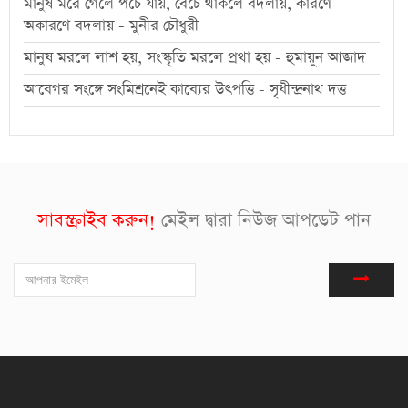
মানুষ মরে গেলে পচে যায়, বেঁচে থাকলে বদলায়, কারণে-
অকারণে বদলায় - মুনীর চৌধুরী
মানুষ মরলে লাশ হয়, সংস্কৃতি মরলে প্রথা হয় - হুমায়ূন আজাদ
আবেগর সংঙ্গে সংমিশ্রনেই কাব্যের উৎপত্তি - সৃধীন্দ্রনাথ দত্ত
সাবস্ক্রাইব করুন!
মেইল দ্বারা নিউজ আপডেট পান