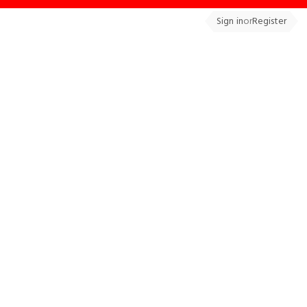
Sign in
or
Register