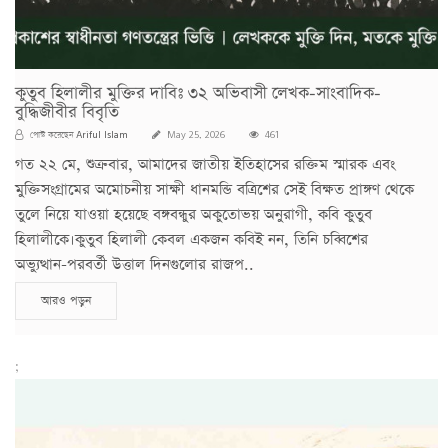
কুতুব হিলালীর মুক্তির দাবিঃ ৩২ অভিবাসী লেখক-সাংবাদিক-
বুদ্ধিজীবীর বিবৃতি
Ariful Islam
পোস্ট করেছেন
May 25, 2026
461
গত ২২ মে, শুক্রবার, আমাদের জাতীয় ইতিহাসের রক্তিম স্মারক এবং
মুক্তিসংগ্রামের অমোচনীয় সাক্ষী ধানমন্ডি বত্রিশের সেই বিক্ষত প্রাঙ্গণ থেকে
তুলে নিয়ে যাওয়া হয়েছে বঙ্গবন্ধুর অকুতোভয় অনুরাগী, কবি কুতুব
হিলালীকে।কুতুব হিলালী কেবল একজন কবিই নন, তিনি চব্বিশের
অভ্যুত্থান-পরবর্তী উত্তাল দিনগুলোর রাজপ..
আরও পড়ুন
;