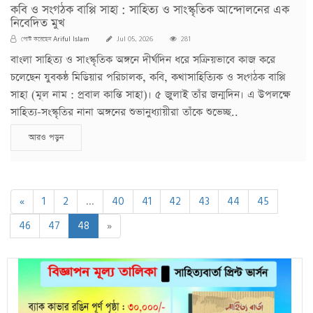
কবি ও সংগঠক বাপ্পি সাহা : সাহিত্য ও সাংস্কৃতিক আন্দোলনের এক
নিবেদিত মুখ
Ariful Islam
পোস্ট করেছেন
Jul 05, 2026
281
বাংলা সাহিত্য ও সাংস্কৃতিক অঙ্গনে দীর্ঘদিন ধরে সক্রিয়ভাবে কাজ করে
চলেছেন যুবকন্ঠ মিডিয়ার পরিচালক, কবি, কথাসাহিত্যিক ও সংগঠক বাপ্পি
সাহা (মূল নাম : প্রবাল কান্তি সাহা)। ৫ জুলাই তাঁর জন্মদিন। এ উপলক্ষে
সাহিত্য-সংস্কৃতির নানা অঙ্গনের শুভানুধ্যায়ীরা তাঁকে শুভেচ্ছ..
আরও পড়ুন
«
1
2
...
40
41
42
43
44
45
46
47
48
»