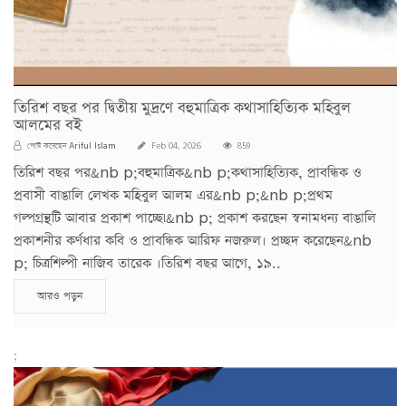
তিরিশ বছর পর দ্বিতীয় মুদ্রণে বহুমাত্রিক কথাসাহিত্যিক মহিবুল
আলমের বই
Ariful Islam
পোস্ট করেছেন
Feb 04, 2026
859
তিরিশ বছর পর&nb p;বহুমাত্রিক&nb p;কথাসাহিত্যিক, প্রাবন্ধিক ও
প্রবাসী বাঙালি লেখক মহিবুল আলম এর&nb p;&nb p;প্রথম
গল্পগ্রন্থটি আবার প্রকাশ পাচ্ছে৷&nb p; প্রকাশ করছেন স্বনামধন্য বাঙালি
প্রকাশনীর কর্ণধার কবি ও প্রাবন্ধিক আরিফ নজরুল। প্রচ্ছদ করেছেন&nb
p; চিত্রশিল্পী নাজিব তারেক ।তিরিশ বছর আগে, ১৯..
আরও পড়ুন
;