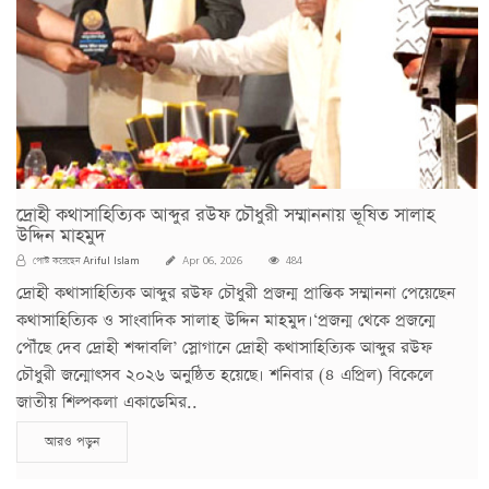
দ্রোহী কথাসাহিত্যিক আব্দুর রউফ চৌধুরী সম্মাননায় ভূষিত সালাহ
উদ্দিন মাহমুদ
Ariful Islam
পোস্ট করেছেন
Apr 06, 2026
484
দ্রোহী কথাসাহিত্যিক আব্দুর রউফ চৌধুরী প্রজন্ম প্রান্তিক সম্মাননা পেয়েছেন
কথাসাহিত্যিক ও সাংবাদিক সালাহ উদ্দিন মাহমুদ।‘প্রজন্ম থেকে প্রজন্মে
পৌঁছে দেব দ্রোহী শব্দাবলি’ স্লোগানে দ্রোহী কথাসাহিত্যিক আব্দুর রউফ
চৌধুরী জন্মোৎসব ২০২৬ অনুষ্ঠিত হয়েছে। শনিবার (৪ এপ্রিল) বিকেলে
জাতীয় শিল্পকলা একাডেমির..
আরও পড়ুন