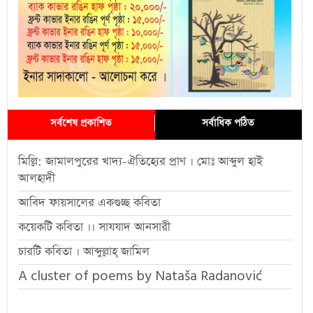
সর্বশেষ প্রকাশিত
সর্বাধিক পঠিত
মিল্লি: জামালপুরের খাদ্য-ঐতিহ্যের প্রাণ । মোঃ আব্দুল হাই
আলহাদী
আবিদ ফায়সালের একগুচ্ছ কবিতা
কয়েকটি কবিতা ।। সাযযাদ আনসারী
চারটি কবিতা । আব্দুল্লাহ্ জামিল
A cluster of poems by Nataša Radanović