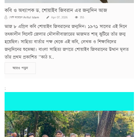
কবি ও অধ্যাপক ড. শোয়াইব জিবরান এর জন্মদিন আজ
Ariful Islam
পোস্ট করেছেন
Apr 07, 2026
355
আজ ৮ এপ্রিল কবি শোয়াইব জিবরানের জন্মদিন। ১৯৭১ সালের এই দিনে
তৎকালীন সিলেট জেলার মৌলভীবাজারের আজমত শাহ্ কুটিরে তাঁর জন্ম
হয়েছিল। সাহিত্য বার্তার পক্ষ থেকে এই কবি, লেখক ও শিক্ষাবিদের
জন্মদিনের শুভেচ্ছা। বাংলা সাহিত্য জগতে শোয়াইব জিবরানের উত্থান মূলত
তাঁর প্রথম প্রকাশিত ‘‘কাঠ চ..
আরও পড়ুন
;