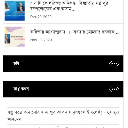
এস টি কোলরিজঃ অনিরুদ্ধ বিষন্নতায় মগ্ন দূর
কল্পলোকের এক অসাম...
Dec 29, 2020
কবিতায় আধ্যাত্মবাদ ।। সরদার মোহম্মদ রাজ্জাক...
Nov 10, 2020
ছবি
সাধু কথন
যত্ন করে কাঁদানোর জন্য খুব আপন মানুষগুলোই যথেষ্ট! - হুমায়ূন
আহমেদ