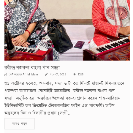
রবীন্দ্র নজরুল বাংলা গান সন্ধ্যা
Ariful Islam
পোস্ট করেছেন
Nov 01, 2025
1025
৩১ অক্টোবর ২০২৫, শুক্রবার, সন্ধ্যা ৬ টা ৩০ মিনিটে ছায়ানট মিলনায়তনে
পরম্পরা কালচারাল সোসাইটি আয়োজিত "রবীন্দ্র নজরুল বাংলা গান
সন্ধ্যা" অনুষ্ঠিত হয়। অনুষ্ঠানে শুভেচ্ছা বক্তব্য প্রদান করেন শান্ত-মারিয়াম
ইউনিভার্সিটি অব ক্রিয়েটিভ টেকনোলজির ফাইন এন্ড পারফর্মিং আর্টস
অনুষদের ডিন ও বিভাগীয় প্রধান (সংগী..
আরও পড়ুন