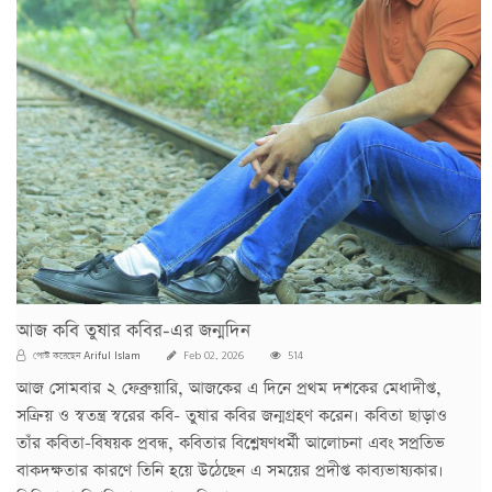
আজ কবি তুষার কবির-এর জন্মদিন
Ariful Islam
পোস্ট করেছেন
Feb 02, 2026
514
আজ সোমবার ২ ফেব্রুয়ারি, আজকের এ দিনে প্রথম দশকের মেধাদীপ্ত,
সক্রিয় ও স্বতন্ত্র স্বরের কবি- তুষার কবির জন্মগ্রহণ করেন। কবিতা ছাড়াও
তাঁর কবিতা-বিষয়ক প্রবন্ধ, কবিতার বিশ্লেষণধর্মী আলোচনা এবং সপ্রতিভ
বাকদক্ষতার কারণে তিনি হয়ে উঠেছেন এ সময়ের প্রদীপ্ত কাব্যভাষ্যকার।