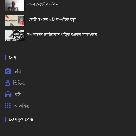
বাদল মেহেদী'র কবিতা
হেনরী স্বপনের ৫টি সাম্প্রতিক ছড়া
যুগ সচেতন চলচ্চিত্রকার ঋত্বিক ঘটকের সাক্ষাৎকার
মেনু
ছবি
ভিডিও
বই
আর্কাইভ
ফেসবুক পেজ