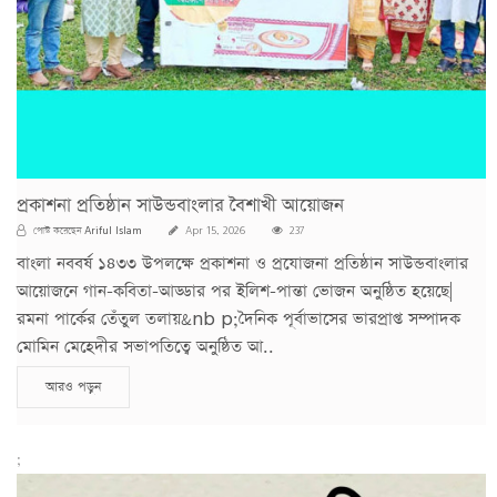
প্রকাশনা প্রতিষ্ঠান সাউন্ডবাংলার বৈশাখী আয়োজন
Ariful Islam
পোস্ট করেছেন
Apr 15, 2026
237
বাংলা নববর্ষ ১৪৩৩ উপলক্ষে প্রকাশনা ও প্রযোজনা প্রতিষ্ঠান সাউন্ডবাংলার
আয়োজনে গান-কবিতা-আড্ডার পর ইলিশ-পান্তা ভোজন অনুষ্ঠিত হয়েছে|
রমনা পার্কের তেঁতুল তলায়&nb p;দৈনিক পূর্বাভাসের ভারপ্রাপ্ত সম্পাদক
মোমিন মেহেদীর সভাপতিত্বে অনুষ্ঠিত আ..
আরও পড়ুন
;