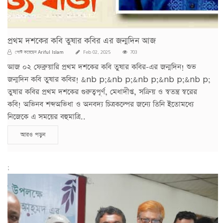
প্রথম দশকের কবি তুষার কবির এর জন্মদিন আজ
Ariful Islam
পোস্ট করেছেন
Feb 02, 2025
703
আজ ০২ ফেব্রুয়ারি প্রথম দশকের কবি তুষার কবির-এর জন্মদিন! শুভ
জন্মদিন কবি তুষার কবির! &nb p;&nb p;&nb p;&nb p;&nb p;
তুষার কবির প্রথম দশকের গুরুত্বপূর্ণ, মেধাদীপ্ত, সক্রিয় ও স্বতন্ত্র স্বরের
কবি! অভিনব শব্দঅভিধা ও অনবদ্য চিত্রকল্পের জন্যে তিনি ইতোমধ্যে
নিজেকে এ সময়ের বহুমাত্রি..
আরও পড়ুন
;