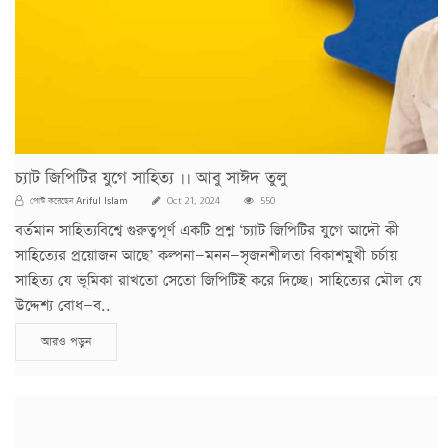
চ্যাট জিপিটির যুগে সাহিত্য ।। আবু সাঈদ তুলু
Ariful Islam
পোস্ট করেছেন
Oct 21, 2024
550
বর্তমান সাহিত্যবিশ্বে গুরুত্বপূর্ণ একটি প্রশ্ন ‘চ্যাট জিপিটির যুগে আদৌ কী
সাহিত্যের প্রয়োজন আছে’ কল্পনা—মনন—সৃজনশীলতা বিকাশমুখী চর্চায়
সাহিত্য যে ভূমিকা রাখতো সেতো জিপিটিই করে দিচ্ছে। সাহিত্যের মৌল যে
উদ্দেশ্য বোধ—ব..
আরও পড়ুন