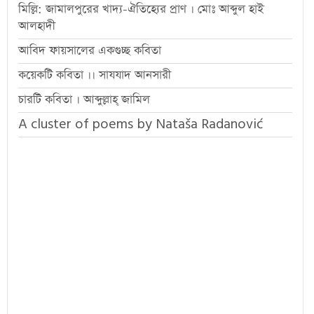
মিল্লি: জামালপুরের খাদ্য-ঐতিহ্যের প্রাণ । মোঃ আব্দুল হাই
আলহাদী
আবিদ ফায়সালের একগুচ্ছ কবিতা
কয়েকটি কবিতা ।। সাযযাদ আনসারী
চারটি কবিতা । আব্দুল্লাহ্ জামিল
A cluster of poems by Nataša Radanović