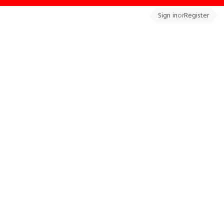
Sign in
or
Register