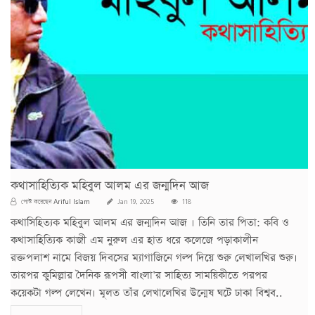
কথাসাহিত্যিক মহিবুল আলম এর জন্মদিন আজ
Ariful Islam
পোস্ট করেছেন
Jan 19, 2025
118
কথাসিহিত্যক মহিবুল আলম এর জন্মদিন আজ । তিনি তার পিতা: কবি ও
কথাসাহিত্যিক কাজী এম নুরুল এর হাত ধরে কলেজে পড়াকালীন
রক্তপলাশ নামে বিজয় দিবসের ম্যাগাজিনে গল্প দিয়ে শুরু লেখালখির শুরু।
তারপর কুমিল্লার দৈনিক রূপসী বাংলা’র সাহিত্য সাময়িকীতে পরপর
কয়েকটা গল্প লেখেন। মূলত তাঁর লেখালেখির উন্মেষ ঘটে ঢাকা বিশ্বব..