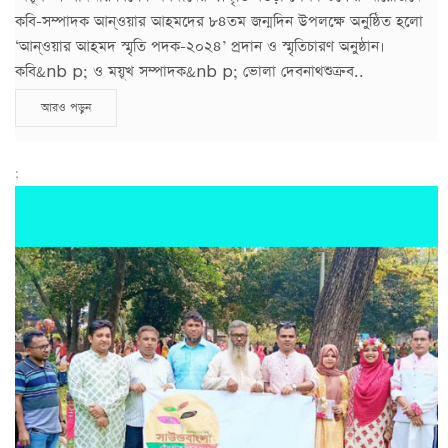
কবি-সম্পাদক আন্ওয়ার আহমদের ৮৪তম জন্মদিন উপলক্ষে অনুষ্ঠিত হলো
‘আন্ওয়ার আহমদ স্মৃতি পদক-২০২৪’ প্রদান ও স্মৃতিচারণ অনুষ্ঠান।
কবি&nb p; ও ময়ূখ সম্পাদক&nb p; ভোলা দেবনাথশুক্রব..
আরও পড়ুন
;