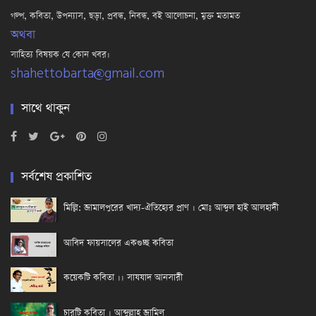
গল্প, কবিতা, উপন্যাস, ছড়া, প্রবন্ধ, নিবন্ধ, বই আলোচনা, মুক্ত মতামত
অথবা
সাহিত্য বিষয়ক যে কোন খবর।
shahettobarta@gmail.com
সাথে থাকুন
সর্বশেষ প্রকাশিত
মিল্লি: জামালপুরের খাদ্য-ঐতিহ্যের প্রাণ । মোঃ আব্দুল হাই আলহাদী
আবিদ ফায়সালের একগুচ্ছ কবিতা
কয়েকটি কবিতা ।। সাযযাদ আনসারী
চারটি কবিতা । আব্দুল্লাহ্ জামিল