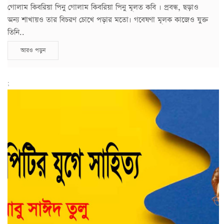
গোলাম কিবরিয়া পিনু গোলাম কিবরিয়া পিনু মূলত কবি । প্রবন্ধ, ছড়াও
অন্য শাখায়ও তার বিচরণ চোখে পড়ার মতো। গবেষণা মূলক কাজেও যুক্ত
তিনি..
আরও পড়ুন
;