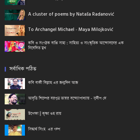
A cluster of poems by Nataša Radanović
To Archangel Michael - Maya Milojković
কবি ও সংগঠক বাপ্পি সাহা : সাহিত্য ও সাংস্কৃতিক আন্দোলনের এক
নিবেদিত মুখ
সর্বাধিক পঠিত
কবি বাকী বিল্লাহ এর জন্মদিন আজ
আবৃত্তি শিল্পের বরপুত্র ভাস্বর বন্দ্যোপাধ্যায় - সুদীপ দে
উপেক্ষা || কৃষ্ণা গুহ রায়
সিদ্ধার্থ সিংহ এর গল্প