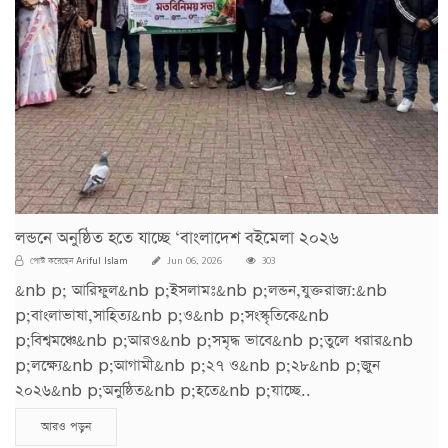
লন্ডনে অনুষ্ঠিত হতে যাচ্ছে ‘বাংলাদেশ বইমেলা ২০২৬
Ariful Islam
পোস্ট করেছেন
Jun 06, 2026
303
&nb p; আরিফুল&nb p;ইসলামঃ&nb p;লন্ডন,যুক্তরাজ্য:&nb
p;বাংলাভাষা,সাহিত্য&nb p;ও&nb p;সংস্কৃতিকে&nb
p;বিশ্বমঞ্চে&nb p;আরও&nb p;সমৃদ্ধ ভাবে&nb p;তুলে ধরার&nb
p;লক্ষ্যে&nb p;আগামী&nb p;২৭ ও&nb p;২৮&nb p;জুন
২০২৬&nb p;অনুষ্ঠিত&nb p;হতে&nb p;যাচ্ছে..
আরও পড়ুন