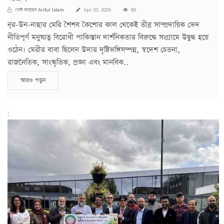
Ariful Islam
পোস্ট করেছেন
Apr 20, 2026
88
নূর-উন-নাহার মেরি শৈশব কৈশোর কাল থেকেই তীব্র সাম্প্রদায়িক ভেদ
নীতিপূর্ণ মনুষ্যত্ব বিরোধী পাকিস্তান দার্শনিকতার বিরুদ্ধে সংগ্রামে উদ্বুদ্ধ হয়ে
ওঠেন। মেরীর বাবা ছিলেন উদার দৃষ্টিভঙ্গিসম্পন্ন, স্বদেশ চেতনা,
রাজনৈতিক, সাংস্কৃতিক, প্রজ্ঞা এবং মানবিক..
আরও পড়ুন
;