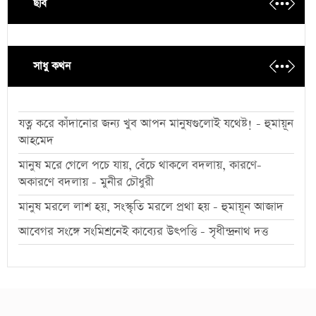
ছবি
সাধু কথন
যত্ন করে কাঁদানোর জন্য খুব আপন মানুষগুলোই যথেষ্ট! - হুমায়ূন
আহমেদ
মানুষ মরে গেলে পচে যায়, বেঁচে থাকলে বদলায়, কারণে-
অকারণে বদলায় - মুনীর চৌধুরী
মানুষ মরলে লাশ হয়, সংস্কৃতি মরলে প্রথা হয় - হুমায়ূন আজাদ
আবেগর সংঙ্গে সংমিশ্রনেই কাব্যের উৎপত্তি - সৃধীন্দ্রনাথ দত্ত