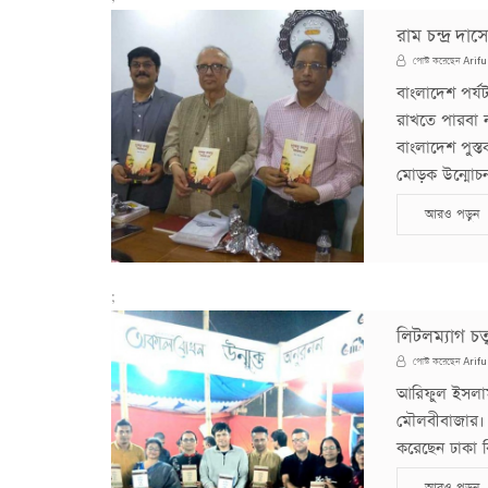
রাম চন্দ্র দ
Arifu
পোস্ট করেছেন
বাংলাদেশ পর্য
রাখতে পারবা ন
বাংলাদেশ পুস্
মোড়ক উন্মোচন অন
আরও পড়ুন
;
লিটলম্যাগ চত্
Arifu
পোস্ট করেছেন
আরিফুল ইসলাম
মৌলবীবাজার। শিক
করেছেন ঢাকা বি
আরও পড়ুন