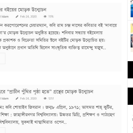
াসের বইয়ের মোড়ক উন্মোচন
l Islam
Feb 24, 2020
1176
টন করপোরেশনের চেয়ারম্যান, কবি রাম চন্দ্র দাসের কবিতার বই ‘দাবায়ে
া’র মোড়ক উন্মোচন অনুষ্ঠিত হয়েছে। শনিবার সন্ধ্যায় বইমেলায়
তক প্রকাশক ও বিক্রেতা সমিতির স্টলে বইটির মোড়ক উন্মোচিত হয়।
ুষ্ঠানে প্রধান অতিথি ছিলেন সাংস্কৃতিক ব্যক্তিত্ব রামেন্দু মজুম..
বরে “প্রাচীন পুঁথির পৃষ্ঠা হতে” গ্রন্থের মোড়ক উন্মোচন
l Islam
Feb 24, 2020
1251
ঃ কবি শোয়াইব জিবরান । জন্ম৮ এপ্রিল, ১৯৭১; আযমত শাহ্ কুটির,
্ষা : জাহাঙ্গীরনগর বিশ্ববিদ্যালয়। উচ্চতর ডিগ্রি, প্রশিক্ষণ ও পাঠগ্রহণ
শ্ববিদ্যালয়, সুকথাই থাম্মাথিরাত ওপেন..