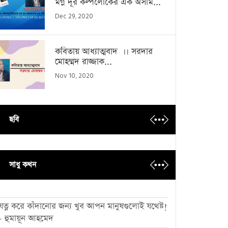
মগ্ন দূর কল্পলোকের এক অসাম...
Dec 29, 2020
কবিতায় আধ্যাত্মবাদ ।। সরদার
মোহম্মদ রাজ্জাক...
Nov 10, 2020
ছবি
সাধু কথন
যত্ন করে কাঁদানোর জন্য খুব আপন মানুষগুলোই যথেষ্ট!
- হুমায়ূন আহমেদ