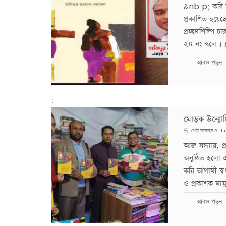
&nb p; কবি হ
প্রকাশিত হয়েছে
প্রচ্ছদশিল্পি 
২৪ নং স্টলে ।
আরও পড়ুন
;
মোড়ক উন্মোচি
Arifu
পোস্ট করেছেন
আজ সন্ধ্যায়,-
অনুষ্ঠিত হলো 
করি আগামী স্ব
ও প্রকাশক মাম
আরও পড়ুন