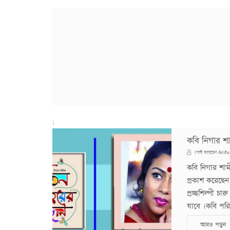
;
কবি নিগার শ
Arifu
পোস্ট করেছেন
কবি নিগার শা
প্রকাশ করেছেন 
প্রচ্ছশিল্পী চ
যাবে ।কবি পরি
আরও পড়ুন