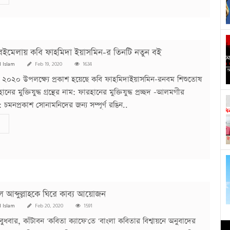
ইমেলায় কবি ফাহমিদা ইয়াসমিন-র তিনটি নতুন বই
l Islam
Feb 19, 2020
1634
 ২০২০ উপলক্ষ্যে প্রকাশ হয়েছে কবি ফাহমিদাইয়াসমিন-রনবম শিশুতোষ
রহানের মুক্তিযুদ্ধ গ্রন্থের নাম: ফারহানের মুক্তিযুদ্ধ প্রচ্ছদ -আলমগীর
 চমনপ্রকাশ সোনামনিদের জন্য সম্পূর্ণ রঙিন..
 আব্দুল্লাহকে ঘিরে কাব্য আয়োজন
l Islam
Feb 20, 2020
1591
 বুধবার, কাঁটাবন 'কবিতা ক্যাফে'তে 'বাংলা কবিতার বিশ্বায়নে অনুবাদের