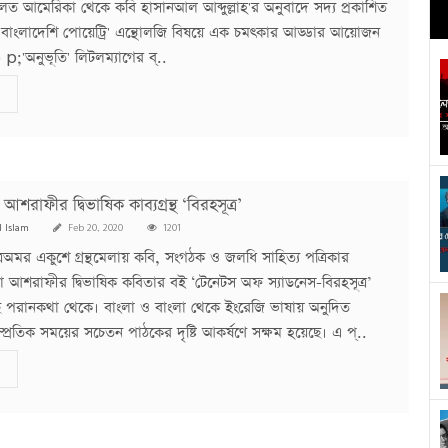
মূলত আমেরিকা থেকে কবি হাসানআল আব্দুল্লাহ'র অনুবাদে সদ্য প্রকাশিত
ি বাংলাদেশি পোয়েট্রি' এন্থোলজি বিষয়ে এক চমৎকার আড্ডার আয়োজন
;'অনুভূতি' লিটলম্যাগের ব্..
আশরাফীর দ্বিভাষিক কাব্যগ্রন্থ ‘বিরহসূত্র’
l Islam
Feb 20, 2020
1201
ূত্রঅমর একুশে গ্রন্থমেলায় কবি, সংগঠক ও জলধি সাহিত্য পত্রিকার
া আশরাফীর দ্বিভাষিক কবিতার বই ‘টেনেটস অফ স্যাডনেস-বিরহসূত্র’
ে পরানকথা থেকে। বাংলা ও বাংলা থেকে ইংরেজি ভাষায় অনুদিত
্প্রতিক সময়ের সচেতন পাঠকের দৃষ্টি আকর্ষণে সক্ষম হয়েছে। এ প্..