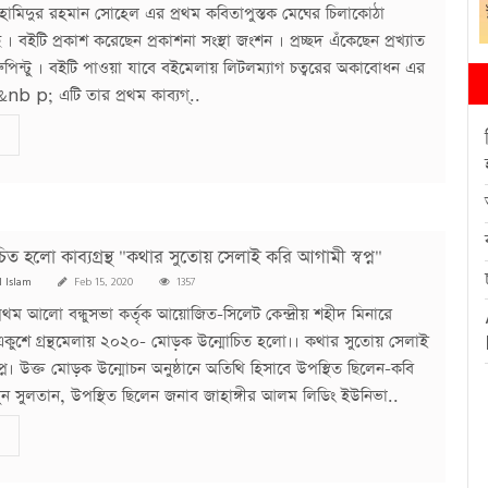
ামিদুর রহমান সোহেল এর প্রথম কবিতাপুস্তক মেঘের চিলাকোঠা
 । বইটি প্রকাশ করেছেন প্রকাশনা সংস্থা জংশন । প্রচ্ছদ এঁকেছেন প্রখ্যাত
চারুপিন্টু । বইটি পাওয়া যাবে বইমেলায় লিটলম্যাগ চত্বরের অকাবোধন এর
 &nb p; এটি তার প্রথম কাব্যগ্..
ত হলো কাব্যগ্রন্থ "কথার সুতোয় সেলাই করি আগামী স্বপ্ন"
l Islam
Feb 15, 2020
1357
প্রথম আলো বন্ধুসভা কর্তৃক আয়োজিত-সিলেট কেন্দ্রীয় শহীদ মিনারে
একুশে গ্রন্থমেলায় ২০২০- মোড়ক উন্মোচিত হলো।। কথার সুতোয় সেলাই
প্ন। উক্ত মোড়ক উন্মোচন অনুষ্ঠানে অতিথি হিসাবে উপস্থিত ছিলেন-কবি
ুন সুলতান, উপস্থিত ছিলেন জনাব জাহাঙ্গীর আলম লিডিং ইউনিভা..