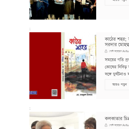
;
কাঠের শহর; স
সরদার মোহম্ম
Arifu
পোস্ট করেছেন
সময়ের গতি প্রব
কোষের নিবিড় অ
সঙ্গে দুর্ঘটনাও
আরও পড়ুন
;
কলকাতার চিত্র
Arifu
পোস্ট করেছেন