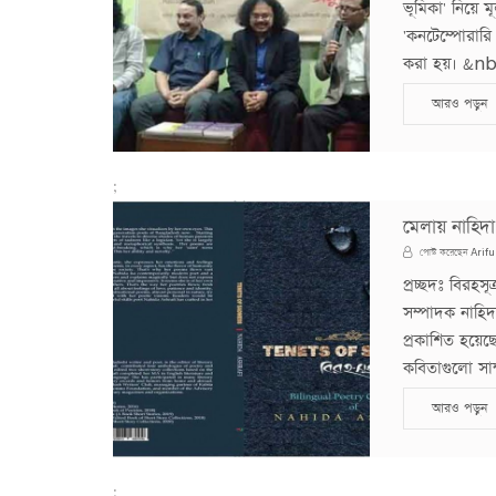
ভূমিকা' নিয়ে 
'কনটেম্পোরার
করা হয়। &nb p
আরও পড়ুন
;
মেলায় নাহিদা 
Arifu
পোস্ট করেছেন
প্রচ্ছদঃ বিরহস
সম্পাদক নাহিদ
প্রকাশিত হয়েছ
কবিতাগুলো সাম
আরও পড়ুন
;