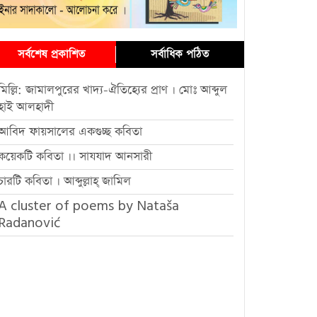
সর্বশেষ প্রকাশিত
সর্বাধিক পঠিত
মিল্লি: জামালপুরের খাদ্য-ঐতিহ্যের প্রাণ । মোঃ আব্দুল
হাই আলহাদী
আবিদ ফায়সালের একগুচ্ছ কবিতা
কয়েকটি কবিতা ।। সাযযাদ আনসারী
চারটি কবিতা । আব্দুল্লাহ্ জামিল
A cluster of poems by Nataša
Radanović