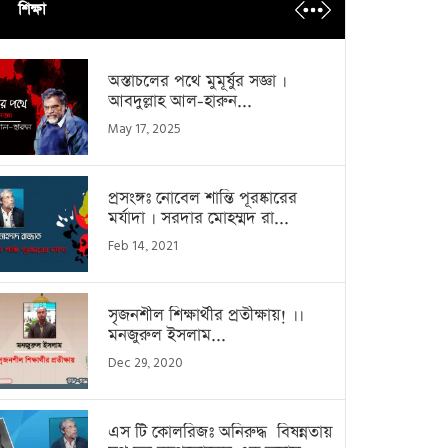
শিক্ষা
অস্তাচলের পথে মুমূর্ষুর সজ্ঞা ।
আবদুল্লাহ আল-হারুন...
May 17, 2025
প্রসংঙ্গঃ নোবেল শান্তি পূরষ্কারের
মর্যাদা । সরদার মোহম্মদ রা...
Feb 14, 2021
সৃজনশীল শিক্ষার্থীর প্রতীক্ষায়! ।।
মনজুরুল ইসলাম...
Dec 29, 2020
এস টি কোলরিজঃ অনিরুদ্ধ বিষন্নতায়