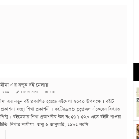
ামীমা এর নতুন বই মেলায়
l Islam
Feb 19, 2020
1333
মীমা এর নতুন বই প্রকাশিত হয়েছে বইমেলা ২০২০ উপলক্ষে । বইটি
প্রকাশনা সংস্থা শিখা প্রকাশনী । বইটির&nb p;প্রচ্ছদ এঁকেছেন বিখ্যাত
ারু পিন্টু । বইমেলায় শিখা প্রকাশনীর স্টল নং ৫১৭-৫২০ এতে বইটি পাওয়া
চিতি: নিগার শামীমা। জন্ম ৬ জানুয়ারি, ১৯৮১ নরসি..