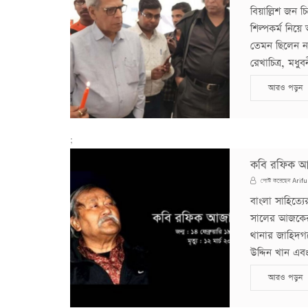
বিয়াল্লিশ জন চি
শিল্পকর্ম নিয়
তেমন ছিলেন নত
রেখাচিত্র, মধু
আরও পড়ুন
;
কবি রফিক আজ
Arifu
পোস্ট করেছেন
বাংলা সাহিত্য
সালের আজকের 
থানার জাহিদগ
উদ্দিন খান এব
আরও পড়ুন