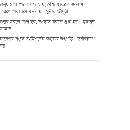
মানুষ মরে গেলে পচে যায়, বেঁচে থাকলে বদলায়,
কারণে-অকারণে বদলায় - মুনীর চৌধুরী
মানুষ মরলে লাশ হয়, সংস্কৃতি মরলে প্রথা হয় - হুমায়ূন
আজাদ
আবেগর সংঙ্গে সংমিশ্রনেই কাব্যের উৎপত্তি - সৃধীন্দ্রনাথ
দত্ত