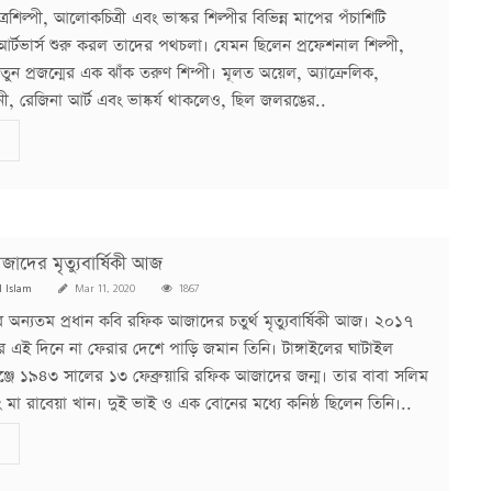
ত্রশিল্পী, আলোকচিত্রী এবং ভাস্কর শিল্পীর বিভিন্ন মাপের পঁচাশিটি
ে আর্টভার্স শুরু করল তাদের পথচলা। যেমন ছিলেন প্রফেশনাল শিল্পী,
ুন প্রজন্মের এক ঝাঁক তরুণ শিন্পী। মূলত অয়েল, অ্যাক্রেলিক,
বনী, রেজিনা আর্ট এবং ভাষ্কর্য থাকলেও, ছিল জলরঙের..
াদের মৃত্যুবার্ষিকী আজ
l Islam
Mar 11, 2020
1867
ের অন্যতম প্রধান কবি রফিক আজাদের চতুর্থ মৃত্যুবার্ষিকী আজ। ২০১৭
এই দিনে না ফেরার দেশে পাড়ি জমান তিনি। টাঙ্গাইলের ঘাটাইল
ঞ্জে ১৯৪৩ সালের ১৩ ফেব্রুয়ারি রফিক আজাদের জন্ম। তার বাবা সলিম
ং মা রাবেয়া খান। দুই ভাই ও এক বোনের মধ্যে কনিষ্ঠ ছিলেন তিনি।..