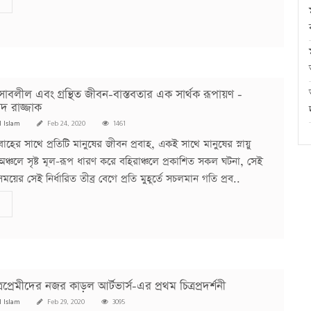
াবলীল এবং গ্রন্থিত জীবন-বাস্তবতার এক সার্থক রূপায়ণ -
দ রাজ্জাক
l Islam
Feb 24, 2020
1461
াহের সাথে প্রতিটি মানুষের জীবন প্রবাহ, একই সাথে মানুষের স্নায়ু
ঞ্চলে সৃষ্ট মূল-রূপ ধারণ করে বহিরাঞ্চলে প্রকাশিত সকল ঘটনা, সেই
 সময়ের সেই নির্ধারিত তীব্র বেগে প্রতি মুহূর্তে সচলমান গতি প্রব..
প্রেমীদের নজর কাড়ল আর্টভার্স-এর প্রথম চিত্রপ্রদর্শনী
l Islam
Feb 29, 2020
3095