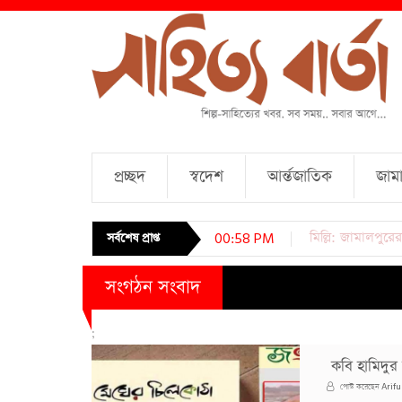
প্রচ্ছদ
স্বদেশ
আর্ন্তজাতিক
জামা
চারটি কবিতা । আব্দ
সর্বশেষ প্রাপ্ত
00:58 PM
সংগঠন সংবাদ
;
কবি হামিদুর
Arifu
পোস্ট করেছেন