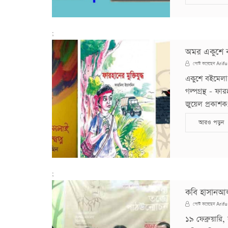
;
অমর একুশে ব
Arifu
পোস্ট করেছেন
একুশে বইমেলা
গল্পগ্রন্থ - ফা
জুয়েল প্রকাশক:
আরও পড়ুন
;
কবি হাসানআল
Arifu
পোস্ট করেছেন
১৯ ফেব্রুয়ারি,