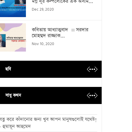
মগ্ন দূর কল্পলোকের এক অসাম...
Dec 29, 2020
কবিতায় আধ্যাত্মবাদ ।। সরদার
মোহম্মদ রাজ্জাক...
Nov 10, 2020
ছবি
সাধু কথন
যত্ন করে কাঁদানোর জন্য খুব আপন মানুষগুলোই যথেষ্ট!
- হুমায়ূন আহমেদ