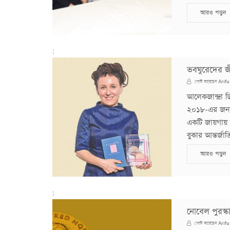
আরও পড়ুন
;
ভবঘুরেদের জ
Arifu
পোস্ট করেছেন
আলেকজান্দ্রা ড
২০১৮-এর জন্য 
একটি জায়গায় 
বুকার আন্তর্জা
আরও পড়ুন
;
নোবেল পুরস্ক
Arifu
পোস্ট করেছেন