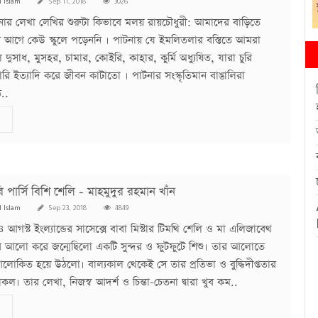
l Islam
Sep 11, 2018
3026
ার লেখা লেখির শুরুটা কিভাবে মলয় রায়চৌধুরী: আমাদের বাড়িতে
র আগে কেউ স্কুলে পড়েননি । পাটনায় যে ইমলিতলার বস্তিতে আমরা
দুসাধ, মুসহর, চামার, কোইরি, কাহার, কুর্মি অধ্যুষিত, যারা চুরি
ি ইত্যাদি করে জীবন কাটাতো । পাটনার সংস্কৃতিমান বাঙালিরা
..
 পার্সি বিশি শেলি - মাহমুদুর রহমান খাঁন
l Islam
Sep 23, 2018
4849
আগস্ট ইংল্যান্ডের সাসেক্সে বাবা মিস্টার টিমথি শেলি ও মা এলিজাবেথ
র আলো করে জন্মেছিলো একটি সুন্দর ও ফুটফুটে শিশু। তার আলোতে
োকিত হয়ে উঠলো। বাল্যকাল থেকেই সে তার প্রতিভা ও বুদ্ধিদীপ্ততার
ল। তার লেখা, নিজস্ব আদর্শ ও চিন্তা-চেতনা দ্বারা খুব কম..