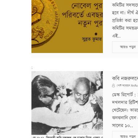
কমিটির সদস্যদ
হবে না। দীর্ঘ
প্রতিষ্ঠা কর
কমিটির সময়ক্র
এই..
আরও পড়ুন
;
কবি নজরুলকে
Arifu
পোস্ট করেছেন
ডেস্ক রিপোর্ট
দখলদার ব্রিট
খেটেছেন। ভারত
ঝনঝনানি যেন 
সালের ১০..
আরও পড়ুন