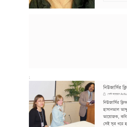
;
নিউজার্সির ক
Arifu
পোস্ট করেছেন
নিউজার্সির ক্
হাসানআল আব্দুল
আয়োজক, কবি ও
সেই সূত্র ধরে 