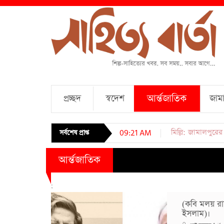
আর্ন্তজাতিক
প্রচ্ছদ
স্বদেশ
জামা
চারটি কবিতা । আব্দু
সর্বশেষ প্রাপ্ত
09:21 AM
আর্ন্তজাতিক
;
(কবি মলয় রায়
ইসলাম)।