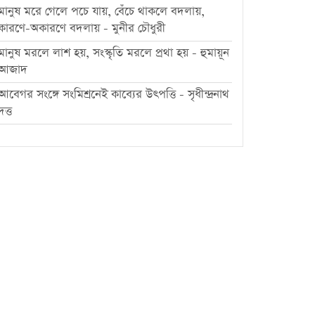
মানুষ মরে গেলে পচে যায়, বেঁচে থাকলে বদলায়,
কারণে-অকারণে বদলায় - মুনীর চৌধুরী
মানুষ মরলে লাশ হয়, সংস্কৃতি মরলে প্রথা হয় - হুমায়ূন
আজাদ
আবেগর সংঙ্গে সংমিশ্রনেই কাব্যের উৎপত্তি - সৃধীন্দ্রনাথ
দত্ত