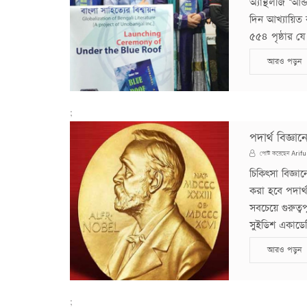
অ্যান্থলজি ‘আন
দিন আখ্যায়িত 
৫৫৪ পৃষ্ঠার যে
আরও পড়ুন
;
পদার্থ বিজ্ঞ
Arifu
পোস্ট করেছেন
চিকিৎসা বিজ্ঞ
করা হবে পদার্থ
সবচেয়ে গুরুত
সুইডিশ একাডেম
আরও পড়ুন
;