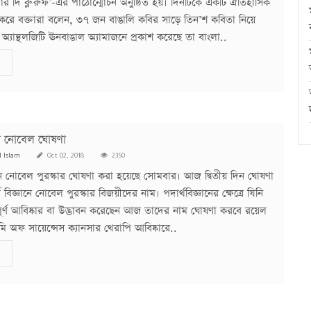
্ডার দি ব্লু রুফ’-এর পাঠোন্মোচন অনুষ্ঠিত হয়। দিনটিকে একটি ঐতিহাসিক
করে বক্তারা বলেন, ৩৭ জন বাঙালি কবির সাড়ে তিন’শ কবিতা নিয়ে
 অ্যান্থলজিটি ঊনবাঙাল অ্যামাজনে প্রকাশ করেছে তা বাংলা..
ানে নোবেল ঘোষণা
l Islam
Oct 02, 2018
2350
ানে নোবেল পুরস্কার ঘোষণা করা হয়েছে সোমবার। আজ দ্বিতীয় দিন ঘোষণা
 বিজ্ঞানে নোবেল পুরস্কার বিজয়ীদের নাম। পদার্থবিজ্ঞানের ক্ষেত্রে যিনি
্বপূর্ণ আবিষ্কার বা উদ্ভাবন করেছেন আজ তাদের নাম ঘোষণা করবে রয়েল
ি অফ সায়েন্সেস ক্যানসার থেরাপি আবিষ্কারে..