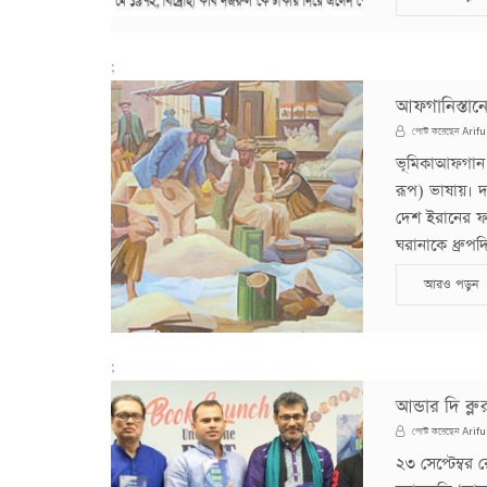
;
আফগানিস্তান
Arifu
পোস্ট করেছেন
ভূমিকাআফগান 
রূপ) ভাষায়। দ
দেশ ইরানের ফার্
ঘরানাকে ধ্রুপদ
আরও পড়ুন
;
আন্ডার দি ব্ল
Arifu
পোস্ট করেছেন
২৩ সেপ্টেম্বর