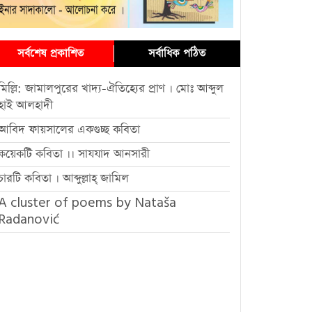
সর্বশেষ প্রকাশিত
সর্বাধিক পঠিত
মিল্লি: জামালপুরের খাদ্য-ঐতিহ্যের প্রাণ । মোঃ আব্দুল
হাই আলহাদী
আবিদ ফায়সালের একগুচ্ছ কবিতা
কয়েকটি কবিতা ।। সাযযাদ আনসারী
চারটি কবিতা । আব্দুল্লাহ্ জামিল
A cluster of poems by Nataša
Radanović