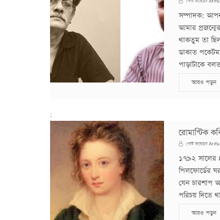
Arifu
পোস্ট করেছেন
সম্পাদক: আপন
আমার প্রজন্মে
থাকতুম তা ছিল 
ডাকাত পকেটমার
পাড়াটাকে বলত
আরও পড়ুন
;
রোমান্টিক কবি
Arifu
পোস্ট করেছেন
১৭৯২ সালের ৪ 
পিলফোর্ডের ঘ
যেন চারশাপ আল
পরিচয় দিতে থাক
আরও পড়ুন