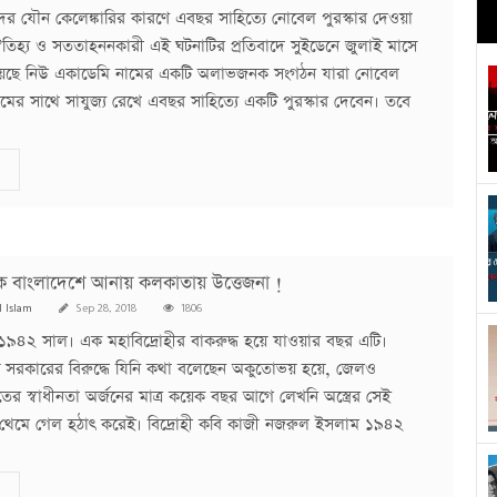
ের যৌন কেলেঙ্কারির কারণে এবছর সাহিত্যে নোবেল পুরস্কার দেওয়া
 ঐতিহ্য ও সততাহননকারী এই ঘটনাটির প্রতিবাদে সুইডেনে জুলাই মাসে
া হয়েছে নিউ একাডেমি নামের একটি অলাভজনক সংগঠন যারা নোবেল
মের সাথে সাযুজ্য রেখে এবছর সাহিত্যে একটি পুরস্কার দেবেন। তবে
 বাংলাদেশে আনায় কলকাতায় উত্তেজনা !
l Islam
Sep 28, 2018
1806
 : ১৯৪২ সাল। এক মহাবিদ্রোহীর বাকরুদ্ধ হয়ে যাওয়ার বছর এটি।
িশ সরকারের বিরুদ্ধে যিনি কথা বলেছেন অকুতোভয় হয়ে, জেলও
ের স্বাধীনতা অর্জনের মাত্র কয়েক বছর আগে লেখনি অস্ত্রের সেই
থেমে গেল হঠাৎ করেই। বিদ্রোহী কবি কাজী নজরুল ইসলাম ১৯৪২