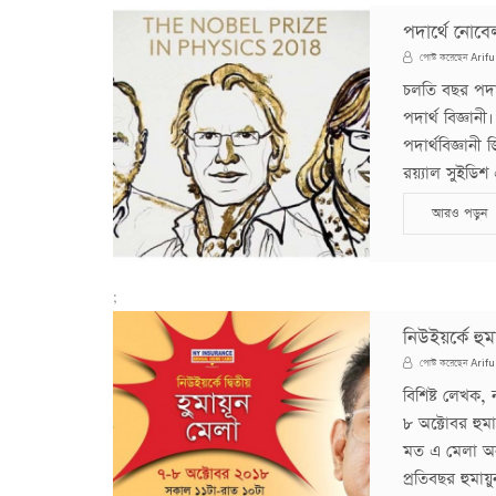
পদার্থে নোবে
Arifu
পোস্ট করেছেন
চলতি বছর পদার্
পদার্থ বিজ্ঞান
পদার্থবিজ্ঞানী জ
রয়্যাল সুইডিশ 
আরও পড়ুন
;
নিউইয়র্কে হুমা
Arifu
পোস্ট করেছেন
বিশিষ্ট লেখক,
৮ অক্টোবর হুমা
মত এ মেলা অনুষ
প্রতিবছর হুমায়ু