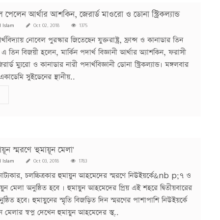
ল পেলেন আর্থার আশকিন, জেরার্ড মাওরো ও ডোনা স্ট্রিকল্যান্ড
l Islam
Oct 02, 2018
1375
থবিদ্যায় নোবেল পুরস্কার জিতেছেন যুক্তরাষ্ট্র, ফ্রান্স ও কানাডার তিন
ী। এ তিন বিজয়ী হলেন, মার্কিন পদার্থ বিজ্ঞানী আর্থার অ্যাশকিন, ফরাসী
িরার্ড ম্যুরো ও কানাডার নারী পদার্থবিজ্ঞানী ডোনা স্ট্রিকল্যান্ড। মঙ্গলবার
একাডেমি সুইডেনের স্থানীয়..
য়ূন স্মরণে 'হুমায়ূন মেলা'
l Islam
Oct 03, 2018
1783
 নাট্যকার, চলচ্চিত্রকার হুমায়ুন আহমেদের স্মরণে নিউইয়র্কে&nb p;৭ ও
য়ুন মেলা অনুষ্ঠিত হবে । হুমায়ুন আহমেদের প্রিয় এই শহরে দ্বিতীয়বারের
্ঠিত হবে। হুমায়ুনের স্মৃতি বিজড়িত দিন স্মরণের পাশাপাশি নিউইয়র্কে
ন মেলার স্বপ্ন দেখেন হুমায়ুন আহমেদের স্ত্..