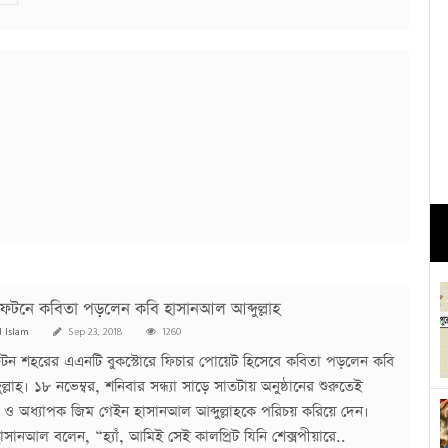
্লিফটনে কবিতা পড়লেন কবি হাসানআল আব্দুল্লাহ
l Islam
Sep 23, 2018
1260
লিফটন শহরের এএনটি বুকস্টোরে ফিচার পোয়েট হিসেবে কবিতা পড়লেন কবি
্লাহ। ১৮ নভেম্বর, শনিবার সন্ধ্যা সাড়ে সাতটায় অনুষ্ঠানের শুরুতেই
 অধ্যাপক জিম গেইন হাসানআল আব্দুল্লাহকে পরিচয় করিয়ে দেন।
হাসানআল বলেন, “হ্যাঁ, আমিই সেই কালপ্রিট যিনি শেক্সপীয়ারে..