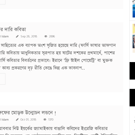
ের দারি কবিতা
l Islam
Sep 28, 2018
2896
সাহিত্যের এক ব্যাপক অংশ সৃজিত হয়েছে দারি (ফার্সি ভাষার আফগান
ারি কবিতায় আধুনিকতার সূত্রপাত হয় ষাটের দশকের প্রথমার্ধে, পাশের
সি কবিতার বিবর্তনের প্রভাবে। ইরানে ‘ফ্রি স্টাইল পোয়েট্রি’ বা মুক্তক
ি কাব্য প্রকরণের দৃঢ় রীতি ভেঙে ভিন্ন এক ভাবনাপ..
ু রুফের মোড়ক উন্মোচন লন্ডনে !
l Islam
Oct 01, 2018
1370
 রোববার নিউ ইয়র্কের জ্যামাইকায় বাঙালি কবিদের ইংরেজি কবিতার