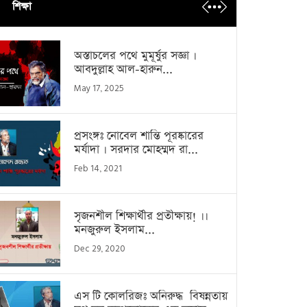
শিক্ষা
অস্তাচলের পথে মুমূর্ষুর সজ্ঞা ।
আবদুল্লাহ আল-হারুন...
May 17, 2025
প্রসংঙ্গঃ নোবেল শান্তি পূরষ্কারের
মর্যাদা । সরদার মোহম্মদ রা...
Feb 14, 2021
সৃজনশীল শিক্ষার্থীর প্রতীক্ষায়! ।।
মনজুরুল ইসলাম...
Dec 29, 2020
এস টি কোলরিজঃ অনিরুদ্ধ বিষন্নতায়