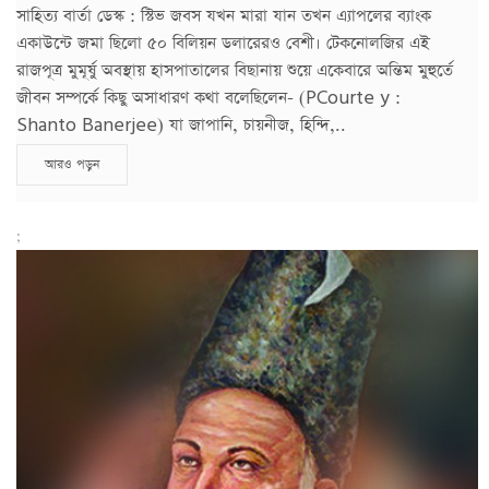
সাহিত্য বার্তা ডেস্ক : স্টিভ জবস যখন মারা যান তখন এ্যাপলের ব্যাংক
একাউন্টে জমা ছিলো ৫০ বিলিয়ন ডলারেরও বেশী। টেকনোলজির এই
রাজপূত্র মুমূর্ষু অবস্থায় হাসপাতালের বিছানায় শুয়ে একেবারে অন্তিম মুহুর্তে
জীবন সম্পর্কে কিছু অসাধারণ কথা বলেছিলেন- (PCourte y :
Shanto Banerjee) যা জাপানি, চায়নীজ, হিন্দি,..
আরও পড়ুন
;