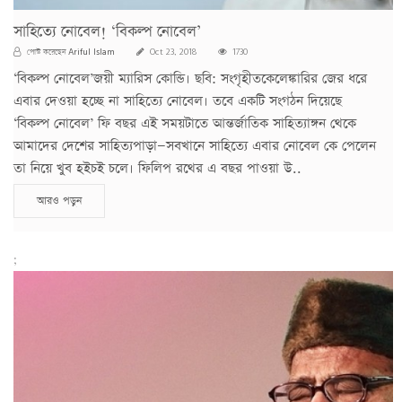
সাহিত্যে নোবেল! ‘বিকল্প নোবেল’
Ariful Islam
পোস্ট করেছেন
Oct 23, 2018
1730
‘বিকল্প নোবেল’জয়ী ম্যারিস কোন্ডি। ছবি: সংগৃহীতকেলেঙ্কারির জের ধরে
এবার দেওয়া হচ্ছে না সাহিত্যে নোবেল। তবে একটি সংগঠন দিয়েছে
‘বিকল্প নোবেল’ ফি বছর এই সময়টাতে আন্তর্জাতিক সাহিত্যাঙ্গন থেকে
আমাদের দেশের সাহিত্যপাড়া—সবখানে সাহিত্যে এবার নোবেল কে পেলেন
তা নিয়ে খুব হইচই চলে। ফিলিপ রথের এ বছর পাওয়া উ..
আরও পড়ুন
;