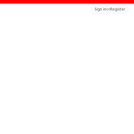
Sign in
or
Register