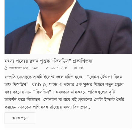
মৎস্য পদ্যের রন্ধন পুস্তক “ফিসডিস” প্রকাশিতব্য
Ariful Islam
পোস্ট করেছেন
Nov 28, 2018
1989
সম্প্রতি ফেসবুকে একটি ইভেন্ট বহুল চর্চিত হচ্ছে । “লেটস টেস্ট দা রিদম
অফ ফিসডিস” ।&nb p; মৎস্য ও পদ্যের এক সুন্দর মিশ্রনে নতুন ছড়ার
বই। বইয়ের নাম “ফিসডিস” । চমৎকার নামকরনে পাঠককুলের দৃষ্টি
আকর্ষন করে নিয়েছেন। সোশ্যাল মাধ্যমে বই প্রকাশের একটা ইভেন্ট তৈরি
করছেন ভারতের পশ্চিমবঙ্গ রাজ্যের মৎস্য বিভাগের..
আরও পড়ুন