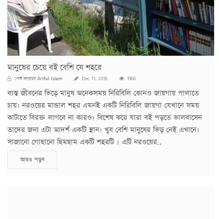
মানুষের চেয়ে বই বেশি যে শহরে
Ariful Islam
পোস্ট করেছেন
Dec 11, 2018
1968
ব্যস্ত জীবনের ভিড়ে মানুষ অনেকসময় নিরিবিলি কোনও জায়গায় পালাতে
চায়। নরওয়ের মান্ডাল শহর এমনই একটি নিরিবিলি জায়গা যেখানে সময়
কাটাতে বিরক্ত লাগবে না কারও। বিশেষ করে যারা বই পড়তে ভালবাসেন
তাদের জন্য এটা আদর্শ একটি স্থান। খুব বেশি মানুষের ভিড় নেই এখানে।
সাজানো গোছানো ছিমছাম একটি শহরটি । এটি নরওয়ের..
আরও পড়ুন