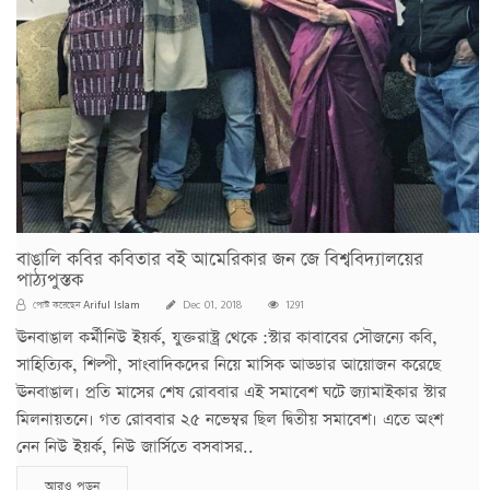
বাঙালি কবির কবিতার বই আমেরিকার জন জে বিশ্ববিদ্যালয়ের
পাঠ্যপুস্তক
Ariful Islam
পোস্ট করেছেন
Dec 01, 2018
1291
ঊনবাঙাল কর্মীনিউ ইয়র্ক, যুক্তরাষ্ট্র থেকে :স্টার কাবাবের সৌজন্যে কবি,
সাহিত্যিক, শিল্পী, সাংবাদিকদের নিয়ে মাসিক আড্ডার আয়োজন করেছে
ঊনবাঙাল। প্রতি মাসের শেষ রোববার এই সমাবেশ ঘটে জ্যামাইকার স্টার
মিলনায়তনে। গত রোববার ২৫ নভেম্বর ছিল দ্বিতীয় সমাবেশ। এতে অংশ
নেন নিউ ইয়র্ক, নিউ জার্সিতে বসবাসর..
আরও পড়ুন