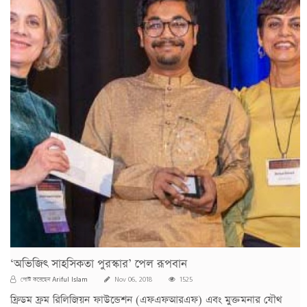
‘অভিজিৎ সাহসিকতা পুরস্কার’ পেল রূপবান
Ariful Islam
পোস্ট করেছেন
Nov 06, 2018
1525
ফ্রিডম ফ্রম রিলিজিয়ন ফাউন্ডেশন (এফএফআরএফ) এবং মুক্তমনার যৌথ