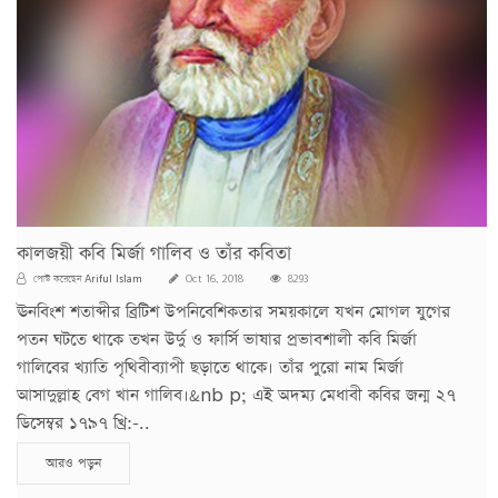
কালজয়ী কবি মির্জা গালিব ও তাঁর কবিতা
Ariful Islam
পোস্ট করেছেন
Oct 16, 2018
8293
ঊনবিংশ শতাব্দীর ব্রিটিশ উপনিবেশিকতার সময়কালে যখন মোগল যুগের
পতন ঘটতে থাকে তখন উর্দু ও ফার্সি ভাষার প্রভাবশালী কবি মির্জা
গালিবের খ্যাতি পৃথিবীব্যাপী ছড়াতে থাকে। তাঁর পুরো নাম মির্জা
আসাদুল্লাহ বেগ খান গালিব।&nb p; এই অদম্য মেধাবী কবির জন্ম ২৭
ডিসেম্বর ১৭৯৭ খ্রি:-..
আরও পড়ুন