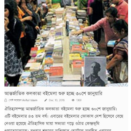
আন্তর্জাতিক কলকাতা বইমেলা শুরু হচ্ছে ৩০শে জানুয়ারি
Ariful Islam
পোস্ট করেছেন
Dec 10, 2018
1369
ঐতিহ্যসম্পন্ন আন্তর্জাতিক কলকাতা বইমেলা শুরু হচ্ছে ৩০শে জানুয়ারি।
এটি বইমেলার ৪৩ তম বর্ষ। এবারের বইমেলার ফোকাস দেশ হিসেবে বেছে
নেওয়া হয়েছে ঐতিহাসিক মায়া সভ্যতা গড়ে ওঠার কেন্দ্রভূমি
গুয়াতেমালাকে। বুধবার শহরের অভিজাত হোটেলে অনুষ্ঠিত এবারের