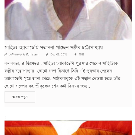
সাহিত্য অ্যাকাডেমি সম্মাননা পাচ্ছেন সঞ্জীব চট্টোপাধ্যায়
Ariful Islam
পোস্ট করেছেন
Dec 06, 2018
1533
কলকাতা, ৫ ডিসেম্বর : সাহিত্য অ্যাকাডেমি পুরস্কার পেলেন সাহিত্যিক
সঞ্জীব চট্টোপাধ্যায়। ছোটো গল্প বিভাগে তিনি এই পুরস্কার পেলেন।
অ্যাকাডেমি সূত্রে জানা গেছে, সঞ্জীববাবুকে এই সম্মান দেওয়া হচ্ছে তাঁর
ছোটো গল্পের বই 'শ্রীকৃষ্ণের শেষ কটা দিন'-র জন্য..
আরও পড়ুন
;