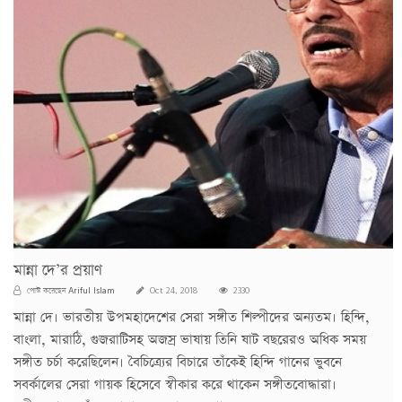
মান্না দে’র প্রয়াণ
Ariful Islam
পোস্ট করেছেন
Oct 24, 2018
2330
মান্না দে। ভারতীয় উপমহাদেশের সেরা সঙ্গীত শিল্পীদের অন্যতম। হিন্দি,
বাংলা, মারাঠি, গুজরাটিসহ অজস্র ভাষায় তিনি ষাট বছরেরও অধিক সময়
সঙ্গীত চর্চা করেছিলেন। বৈচিত্র্যের বিচারে তাঁকেই হিন্দি গানের ভুবনে
সবর্কালের সেরা গায়ক হিসেবে স্বীকার করে থাকেন সঙ্গীতবোদ্ধারা।