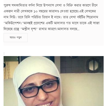
পুরুষ সমকামিতার বর্ণনা দিয়ে উপন্যাস লেখা ও বিক্রি করার কারণে চীনে
একজন নারী লেখককে ১০ বছরের কারাদণ্ড দেওয়া হয়েছে।এই লেখকের
নাম লিউ। তবে তিনি পরিচিত তিয়ান ই নামে। তার লেখা বইটির শিরোনাম
"অকিউপেশন।"আনহুই প্রদেশের একটি আদালত গত মাসে তাকে এই সাজা
দিয়েছে গ্রন্থে "অশ্লীল দৃশ্য" রাখার কারণে।আদালত বলছে..
আরও পড়ুন
;