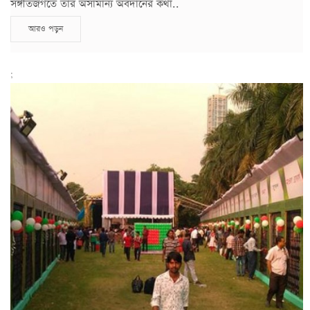
সঙ্গীতজগতে তাঁর অসামান্য অবদানের কথা..
আরও পড়ুন
;