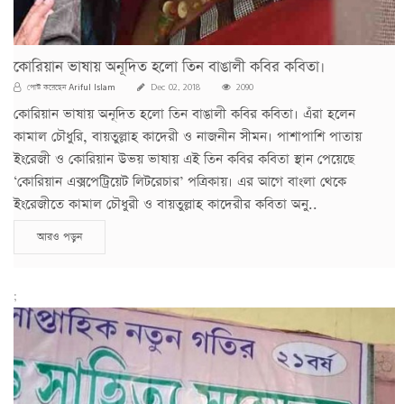
কোরিয়ান ভাষায় অনূদিত হলো তিন বাঙালী কবির কবিতা।
Ariful Islam
পোস্ট করেছেন
Dec 02, 2018
2090
কোরিয়ান ভাষায় অনূদিত হলো তিন বাঙালী কবির কবিতা। এঁরা হলেন
কামাল চৌধুরি, বায়তুল্লাহ কাদেরী ও নাজনীন সীমন। পাশাপাশি পাতায়
ইংরেজী ও কোরিয়ান উভয় ভাষায় এই তিন কবির কবিতা স্থান পেয়েছে
‘কোরিয়ান এক্সপেট্রিয়েট লিটরেচার’ পত্রিকায়। এর আগে বাংলা থেকে
ইংরেজীতে কামাল চৌধুরী ও বায়তুল্লাহ কাদেরীর কবিতা অনু..
আরও পড়ুন
;