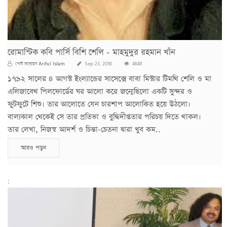
রোমান্টিক কবি পার্সি বিশি শেলি - মাহমুদুর রহমান খাঁন
Ariful Islam
পোস্ট করেছেন
Sep 23, 2018
4849
১৭৯২ সালের ৪ আগস্ট ইংল্যান্ডের সাসেক্সে বাবা মিস্টার টিমথি শেলি ও মা
এলিজাবেথ পিলফোর্ডের ঘর আলো করে জন্মেছিলো একটি সুন্দর ও
ফুটফুটে শিশু। তার আলোতে যেন চারশাপ আলোকিত হয়ে উঠলো।
বাল্যকাল থেকেই সে তার প্রতিভা ও বুদ্ধিদীপ্ততার পরিচয় দিতে থাকল।
তার লেখা, নিজস্ব আদর্শ ও চিন্তা-চেতনা দ্বারা খুব কম..
আরও পড়ুন
;