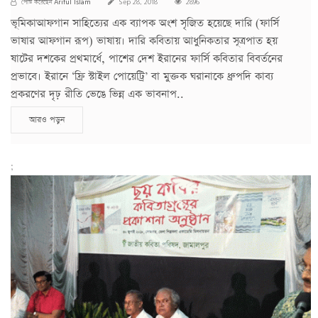
Ariful Islam
পোস্ট করেছেন
Sep 28, 2018
2896
ভূমিকাআফগান সাহিত্যের এক ব্যাপক অংশ সৃজিত হয়েছে দারি (ফার্সি
ভাষার আফগান রূপ) ভাষায়। দারি কবিতায় আধুনিকতার সূত্রপাত হয়
ষাটের দশকের প্রথমার্ধে, পাশের দেশ ইরানের ফার্সি কবিতার বিবর্তনের
প্রভাবে। ইরানে ‘ফ্রি স্টাইল পোয়েট্রি’ বা মুক্তক ঘরানাকে ধ্রুপদি কাব্য
প্রকরণের দৃঢ় রীতি ভেঙে ভিন্ন এক ভাবনাপ..
আরও পড়ুন
;