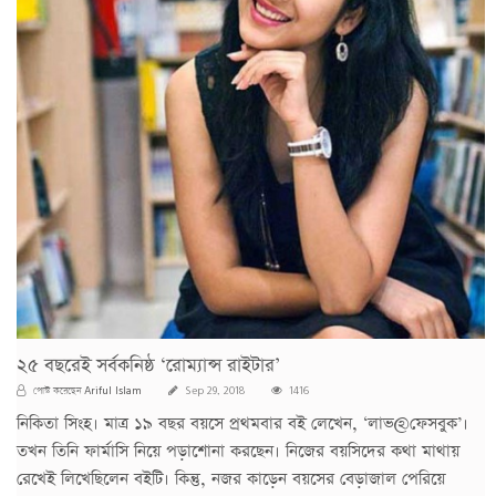
২৫ বছরেই সর্বকনিষ্ঠ ‘রোম্যান্স রাইটার’
Ariful Islam
পোস্ট করেছেন
Sep 29, 2018
1416
নিকিতা সিংহ। মাত্র ১৯ বছর বয়সে প্রথমবার বই লেখেন, ‘লাভ@ফেসবুক’।
তখন তিনি ফার্মাসি নিয়ে পড়াশোনা করছেন। নিজের বয়সিদের কথা মাথায়
রেখেই লিখেছিলেন বইটি। কিন্তু, নজর কাড়েন বয়সের বেড়াজাল পেরিয়ে