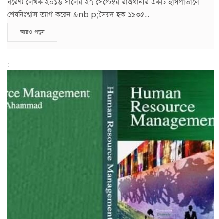
বরেণ্য লেখক ২০১৬ সালের ২৭ সেপ্টেম্বর রাজধানীর একটি হাসপাতালে
শেষনিঃশ্বাস ত্যাগ করেন।&nb p;সৈয়দ হক ১৯৩৫..
আরও পড়ুন
;