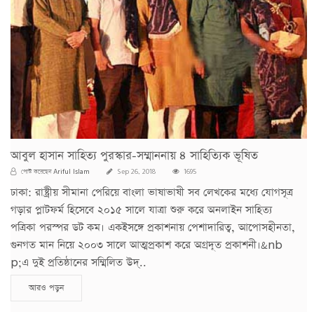
আবুল হাসান সাহিত্য পুরস্কার-সম্মাননায় ৪ সাহিত্যিক ভূষিত
Ariful Islam
পোস্ট করেছেন
Sep 26, 2018
1695
ঢাকা: রাষ্ট্রীয় সীমানা পেরিয়ে বাংলা ভাষাভাষী সব লেখকের মধ্যে যোগসূত্র
গড়ার প্লাটফর্ম হিসেবে ২০১৫ সালে যাত্রা শুরু করে অনলাইন সাহিত্য
পত্রিকা পরস্পর ডট কম। একইসঙ্গে প্রকাশনায় পেশাদারিত্ব, আপোসহীনতা,
গুনগত মান নিয়ে ২০০৩ সালে আত্মপ্রকাশ করে অগ্রদূত প্রকাশনী।&nb
p;এ দুই প্রতিষ্ঠানের সম্মিলিত উদ্..
আরও পড়ুন