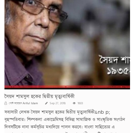
সৈয়দ শামসুল হকের দ্বিতীয় মৃত্যুবার্ষিকী
Ariful Islam
পোস্ট করেছেন
Sep 27, 2018
1803
সব্যসাচী লেখক সৈয়দ শামসুল হকের দ্বিতীয় মৃত্যুবার্ষিকী&nb p;
বৃহস্পতিবার। শিল্পকলা একাডেমিসহ বিভিন্ন সামাজিক ও সাংস্কৃতিক সংগঠন
দিবসটিকে নানা কর্মসূচির মধ্যদিয়ে পালন করবে। বাংলা সাহিত্যের এ