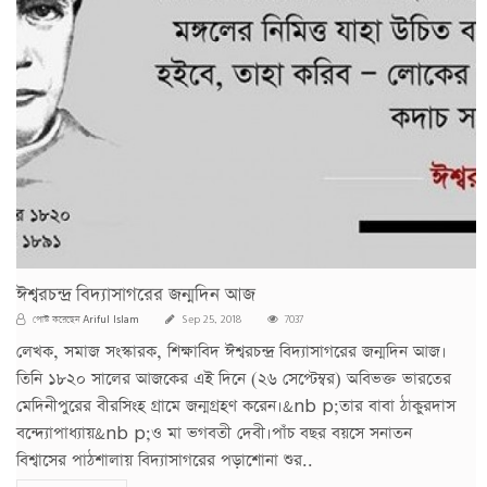
ঈশ্বরচন্দ্র বিদ্যাসাগরের জন্মদিন আজ
Ariful Islam
পোস্ট করেছেন
Sep 25, 2018
7037
লেখক, সমাজ সংস্কারক, শিক্ষাবিদ ঈশ্বরচন্দ্র বিদ্যাসাগরের জন্মদিন আজ।
তিনি ১৮২০ সালের আজকের এই দিনে (২৬ সেপ্টেম্বর) অবিভক্ত ভারতের
মেদিনীপুরের বীরসিংহ গ্রামে জন্মগ্রহণ করেন।&nb p;তার বাবা ঠাকুরদাস
বন্দ্যোপাধ্যায়&nb p;ও মা ভগবতী দেবী।পাঁচ বছর বয়সে সনাতন
বিশ্বাসের পাঠশালায় বিদ্যাসাগরের পড়াশোনা শুর..