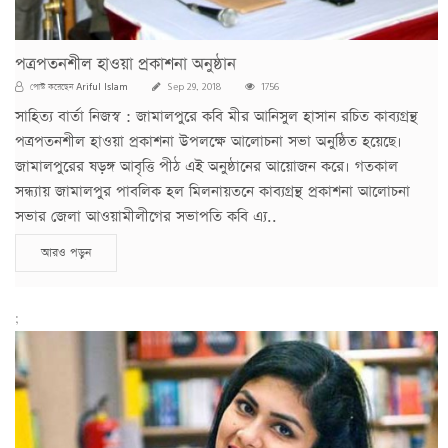
পত্রপতনশীল হাওয়া প্রকাশনা অনুষ্ঠান
Ariful Islam
পোস্ট করেছেন
Sep 29, 2018
1756
সাহিত্য বার্তা নিজস্ব : জামালপুরে কবি মীর আনিসুল হাসান রচিত কাব্যগ্রন্থ
পত্রপতনশীল হাওয়া প্রকাশনা উপলক্ষে আলোচনা সভা অনুষ্ঠিত হয়েছে।
জামালপুরের ষড়ঙ্গ আবৃত্তি পীঠ এই অনুষ্ঠানের আয়োজন করে। গতকাল
সন্ধ্যায় জামালপুর পাবলিক হল মিলনায়তনে কাব্যগ্রন্থ প্রকাশনা আলোচনা
সভার জেলা আওয়ামীলীগের সভাপতি কবি এ্য..
আরও পড়ুন
;