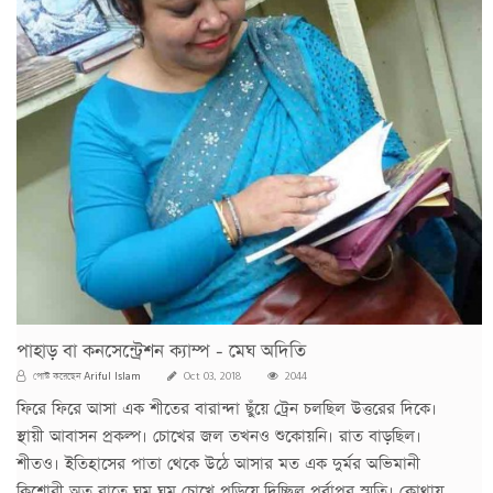
পাহাড় বা কনসেন্ট্রেশন ক্যাম্প - মেঘ অদিতি
Ariful Islam
পোস্ট করেছেন
Oct 03, 2018
2044
ফিরে ফিরে আসা এক শীতের বারান্দা ছুঁয়ে ট্রেন চলছিল উত্তরের দিকে।
স্থায়ী আবাসন প্রকল্প। চোখের জল তখনও শুকোয়নি। রাত বাড়ছিল।
শীতও। ইতিহাসের পাতা থেকে উঠে আসার মত এক দুর্মর অভিমানী
কিশোরী অত রাতে ঘুম ঘুম চোখে পুড়িয়ে দিচ্ছিল পূর্বাপর স্মৃতি। কোথায়