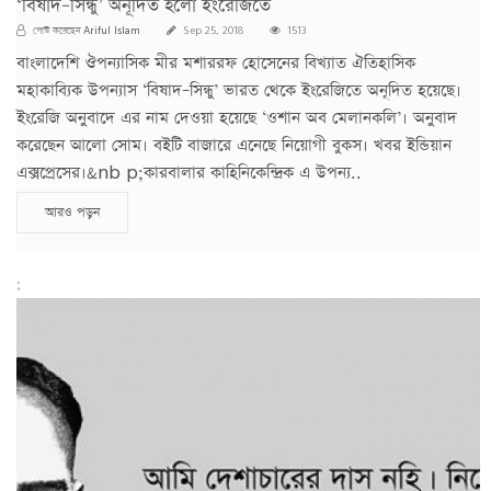
‘বিষাদ–সিন্ধু’ অনূদিত হলো ইংরেজিতে
Ariful Islam
পোস্ট করেছেন
Sep 25, 2018
1513
বাংলাদেশি ঔপন্যাসিক মীর মশাররফ হোসেনের বিখ্যাত ঐতিহাসিক
মহাকাব্যিক উপন্যাস ‘বিষাদ–সিন্ধু’ ভারত থেকে ইংরেজিতে অনূদিত হয়েছে।
ইংরেজি অনুবাদে এর নাম দেওয়া হয়েছে ‘ওশান অব মেলানকলি’। অনুবাদ
করেছেন আলো সোম। বইটি বাজারে এনেছে নিয়োগী বুকস। খবর ইন্ডিয়ান
এক্সপ্রেসের।&nb p;কারবালার কাহিনিকেন্দ্রিক এ উপন্য..
আরও পড়ুন
;