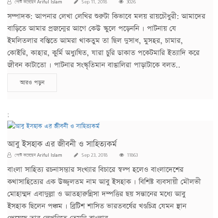
Ariful Islam
পোস্ট করেছেন
Sep 11, 2018
3026
সম্পাদক: আপনার লেখা লেখির শুরুটা কিভাবে মলয় রায়চৌধুরী: আমাদের
বাড়িতে আমার প্রজন্মের আগে কেউ স্কুলে পড়েননি । পাটনায় যে
ইমলিতলার বস্তিতে আমরা থাকতুম তা ছিল দুসাধ, মুসহর, চামার,
কোইরি, কাহার, কুর্মি অধ্যুষিত, যারা চুরি ডাকাত পকেটমারি ইত্যাদি করে
জীবন কাটাতো । পাটনার সংস্কৃতিমান বাঙালিরা পাড়াটাকে বলত..
আরও পড়ুন
;
আবু ইসহাক এর জীবনী ও সাহিত্যকর্ম
Ariful Islam
পোস্ট করেছেন
Sep 23, 2018
11863
বাংলা সাহিত্য রচনাসম্ভার সংখ্যার বিচারে স্বল্প হলেও বাংলাদেশের
কথাসাহিত্যের এক উজ্জ্বলতম নাম আবু ইসহাক । বিশিষ্ট ব্যবসায়ী মৌলভী
মোহাম্মদ এবাদুল্লা ও আতহারুন্নিসা দম্পত্তির ছয় সন্তানের মধ্যে আবু
ইসহাক ছিলেন পঞ্চম । ব্রিটিশ শাসিত ভারতবর্ষের খণ্ডচিত্র যেমন স্থান