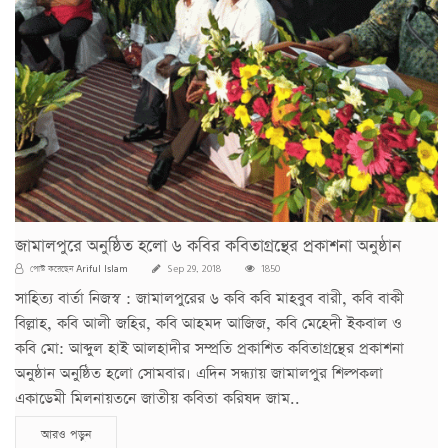
জামালপুরে অনুষ্ঠিত হলো ৬ কবির কবিতাগ্রন্থের প্রকাশনা অনুষ্ঠান
Ariful Islam
পোস্ট করেছেন
Sep 29, 2018
1850
সাহিত্য বার্তা নিজস্ব : জামালপুরের ৬ কবি কবি মাহবুব বারী, কবি বাকী
বিল্লাহ, কবি আলী জহির, কবি আহমদ আজিজ, কবি মেহেদী ইকবাল ও
কবি মো: আব্দুল হাই আলহাদীর সম্প্রতি প্রকাশিত কবিতাগ্রন্থের প্রকাশনা
অনুষ্ঠান অনুষ্ঠিত হলো সোমবার। এদিন সন্ধ্যায় জামালপুর শিল্পকলা
একাডেমী মিলনায়তনে জাতীয় কবিতা করিষদ জাম..
আরও পড়ুন