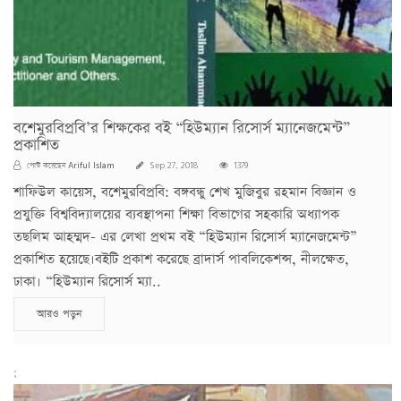
বশেমুরবিপ্রবি’র শিক্ষকের বই “হিউম্যান রিসোর্স ম্যানেজমেন্ট”
প্রকাশিত
Ariful Islam
পোস্ট করেছেন
Sep 27, 2018
1379
শাফিউল কায়েস, বশেমুরবিপ্রবি: বঙ্গবন্ধু শেখ মুজিবুর রহমান বিজ্ঞান ও
প্রযুক্তি বিশ্ববিদ্যালয়ের ব্যবস্থাপনা শিক্ষা বিভাগের সহকারি অধ্যাপক
তছলিম আহম্মদ- এর লেখা প্রথম বই “হিউম্যান রিসোর্স ম্যানেজমেন্ট”
প্রকাশিত হয়েছে।বইটি প্রকাশ করেছে ব্রাদার্স পাবলিকেশন্স, নীলক্ষেত,
ঢাকা। “হিউম্যান রিসোর্স ম্যা..
আরও পড়ুন
;