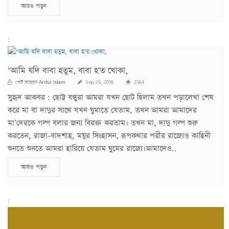
আরও পড়ুন
;
‘আমি যদি বাবা হতুম, বাবা হ'ত খোকা,
Ariful Islam
পোস্ট করেছেন
Sep 25, 2018
2564
সুহৃদ আকবর : ছোট্ট বন্ধুরা আমরা যখন ছোট ছিলাম তখন পড়ালেখা শেষ
করে মা বা দাদুর সাথে যখন ঘুমাতে যেতাম, তখন আমরা আমাদের
মা’দেরকে গল্প বলার জন্য বিরক্ত করতাম। তখন মা, দাদু গল্প শুরু
করতেন, রাজা-বাদশাহ, ময়ূর সিংহাসন, রূপকথার পরীর রাজ্যেও কাহিনী
শুনতে শুনতে আমরা হারিয়ে যেতাম ঘুমের রাজ্যে।আমাদেও..
আরও পড়ুন
;