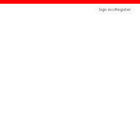
Sign in
or
Register