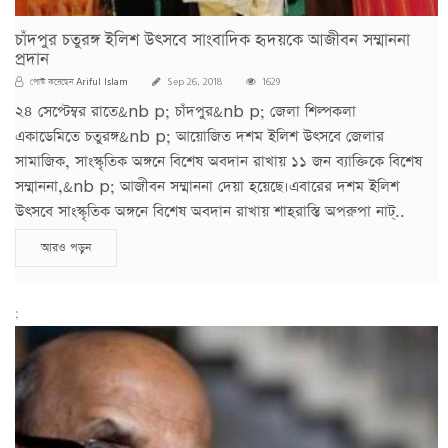
চাঁদপুর চতুরঙ্গ ইলিশ উৎসবে সাংবাদিক হৃদয়কে আজীবন সম্মাননা
প্রদান
Ariful Islam
পোস্ট করেছেন
Sep 26, 2018
1629
২৪ সেপ্টেম্বর রাতে&nb p; চাঁদপুর&nb p; জেলা শিল্পকলা
একাডেমিতে চতুরঙ্গ&nb p; আয়োজিত দশম ইলিশ উৎসবে জেলার
সামাজিক, সাংস্কৃতিক অঙ্গনে বিশেষ অবদান রাখায় ১১ জন ব্যাক্তিকে বিশেষ
সম্মাননা,&nb p; আজীবন সম্মাননা দেয়া হয়েছে।এবারের দশম ইলিশ
উৎসবে সাংস্কৃতিক অঙ্গনে বিশেষ অবদান রাখায় শাহরাস্তি অপরুপা নাট্..
আরও পড়ুন
;