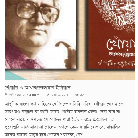
খেঁiয়ারি ও আখতারুজ্জামান ইলিয়াস
Ariful Islam
পোস্ট করেছেন
Sep 23, 2018
2344
আধুনিক বাংলা কথাসাহিত্যে ছোটগল্পের ভিত্তি যদিও রবীন্দ্রনাথের হাতে,
তারপরও কল্লোল বা কালি-কলম গোষ্ঠীর অবদান ফেলা দেয়া যায় না
কোনোভাবে, বঙ্কিমচন্দ্র যে সাহিত্য ধারা তৈরি করতে চেয়েছিল, তা
পুরোপুরি মাঠে মারা না গেলেও ওপথে কেউ যায়নি সেভাবে, বাঙালির
অনেক কাছের মানুষ হয়ে গেলেন শরৎচন্দ্র, বেশ..