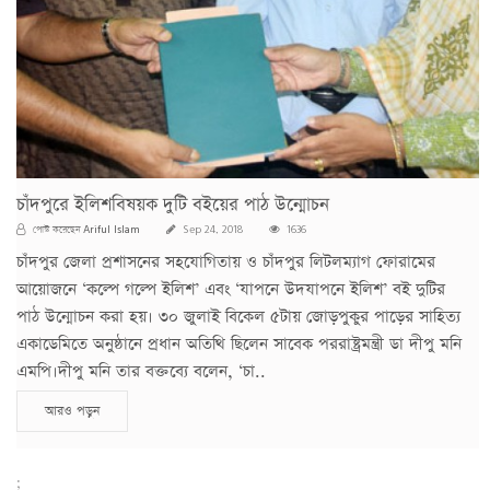
চাঁদপুরে ইলিশবিষয়ক দুটি বইয়ের পাঠ উন্মোচন
Ariful Islam
পোস্ট করেছেন
Sep 24, 2018
1636
চাঁদপুর জেলা প্রশাসনের সহযোগিতায় ও চাঁদপুর লিটলম্যাগ ফোরামের
আয়োজনে ‘কল্পে গল্পে ইলিশ’ এবং ‘যাপনে উদযাপনে ইলিশ’ বই দুটির
পাঠ উন্মোচন করা হয়। ৩০ জুলাই বিকেল ৫টায় জোড়পুকুর পাড়ের সাহিত্য
একাডেমিতে অনুষ্ঠানে প্রধান অতিথি ছিলেন সাবেক পররাষ্ট্রমন্ত্রী ডা দীপু মনি
এমপি।দীপু মনি তার বক্তব্যে বলেন, ‘চা..
আরও পড়ুন
;