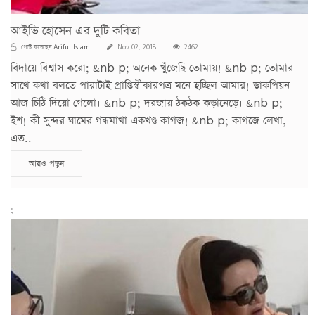
আইভি হোসেন এর দুটি কবিতা
Ariful Islam
পোস্ট করেছেন
Nov 02, 2018
2462
বিদায়ে বিশ্বাস করো; &nb p; অনেক খুঁজেছি তোমায়! &nb p; তোমার
সাথে কথা বলতে পারাটাই প্রাপ্তিস্বীকারপত্র মনে হচ্ছিল আমার! ডাকপিয়ন
আজ চিঠি দিয়ো গেলো। &nb p; দরজায় ঠকঠক কড়ানেড়ে। &nb p;
ইশ! কী সুন্দর ঘামের গন্ধমাখা একখণ্ড কাগজ! &nb p; কাগজে লেখা,
এত..
আরও পড়ুন
;