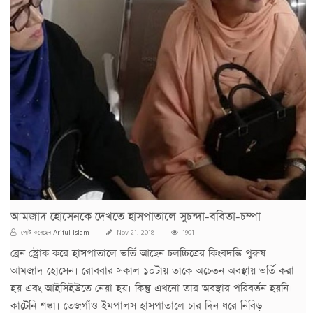
আমজাদ হোসেনকে দেখতে হাসপাতালে সুচন্দা-ববিতা-চম্পা
Ariful Islam
পোস্ট করেছেন
Nov 21, 2018
1901
ব্রেন স্ট্রোক করে হাসপাতালে ভর্তি আছেন চলচ্চিত্রের কিংবদন্তি পুরুষ
আমজাদ হোসেন। রোববার সকাল ১০টায় তাকে অচেতন অবস্থায় ভর্তি করা
হয় এবং আইসিইউতে নেয়া হয়। কিন্তু এখনো তার অবস্থার পরিবর্তন হয়নি।
কাটেনি শঙ্কা। তেজগাঁও ইমপালস হাসপাতালে চার দিন ধরে নিবিড়