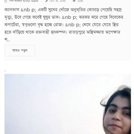
Ariful Islam
পোস্ট করেছেন
Oct 16, 2018
3294
ক্যানভাস &nb p; একটি সুখের খোঁজে অনুভূতির কোচড়ে পেয়েছি সহস্র
মৃত্যু, উবে গেছে কবেই ঘুঘুর ডাক। &nb p; ঝরঝর ঝরে গেছে বিবেকের
কপাটেরা, স্বপ্নগুলো বৃদ্ধ হচ্ছে রোজ। &nb p; থেমে যেতে যেতে স্থির
হতে দাঁড়িয়ে থাকে রক্তবাহী হৃৎকম্পন। রাতদুপুরে অস্থিমজ্জায় অপেক্ষার
শ..
আরও পড়ুন
;