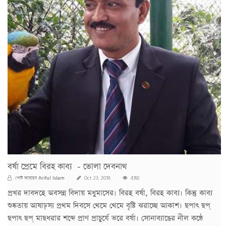
বর্ষা প্রেমে বিরহ কাব্য - ভোলা দেবনাথ
Ariful Islam
পোস্ট করেছেন
Oct 23, 2018
4392
প্রখর দাবদহে অবসন্ন বিদায় মধুমাসের। বিরহ বর্ষা, বিরহ কাব্য। কিন্তু কাব্য
শুষ্কতায় আষাঢ়স্য প্রথম দিবসে থেমে থেমে বৃষ্টি ঝরাচ্ছে আকাশ। ছপাৎ ছপ্
ছপাৎ ছপ্ মাছধরার শব্দে প্রাণ প্রাচুর্যে ভরে বর্ষা। সোনাব্যাঙের নীল কন্ঠে