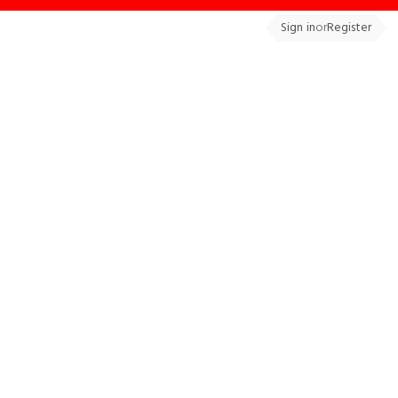
Sign in
or
Register