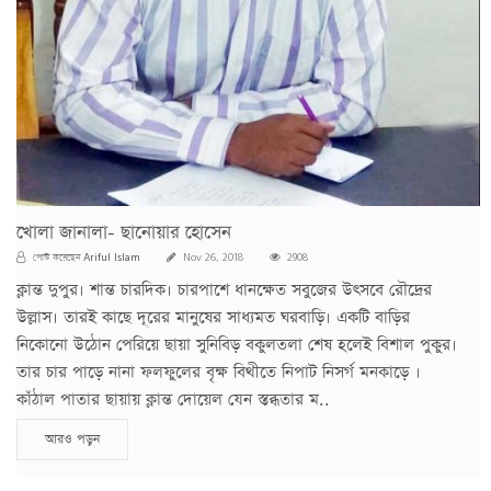
খোলা জানালা- ছানোয়ার হোসেন
Ariful Islam
পোস্ট করেছেন
Nov 26, 2018
2908
ক্লান্ত দুপুর। শান্ত চারদিক। চারপাশে ধানক্ষেত সবুজের উৎসবে রৌদ্রের
উল্লাস। তারই কাছে দূরের মানুষের সাধ্যমত ঘরবাড়ি। একটি বাড়ির
নিকোনো উঠোন পেরিয়ে ছায়া সুনিবিড় বকুলতলা শেষ হলেই বিশাল পুকুর।
তার চার পাড়ে নানা ফলফুলের বৃক্ষ বিথীতে নিপাট নিসর্গ মনকাড়ে ।
কাঁঠাল পাতার ছায়ায় ক্লান্ত দোয়েল যেন স্তব্ধতার ম..
আরও পড়ুন