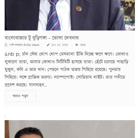
বাংলাবাজার টু বুড়িগঙ্গা - ভোলা দেবনাথ
Ariful Islam
পোস্ট করেছেন
Oct 24, 2018
1894
&nb p; চাঁদ ঘেঁষা থোপ থোপ মেঘমালা উঁকি দিচ্ছে ক্ষণে ক্ষণে। কোথাও
লুকানো তারা, আবার কোথাও মিটিমিটি হাসছে তারা। হেঁটে চলেছে পাহাড়ি
মুকুল, কবি এ আর খান। পেছনে পাঠক অজয় পিছিয়ে রয়েছে। পুনরায়
পিছিয়ে। সঙ্গে প্রান্তিক অরণ্য। ল্যাম্পপোস্ট। সোডিয়াম লাইট। রাত গভীরে
প্রবেশ করছে। যানবাহন..
আরও পড়ুন
;