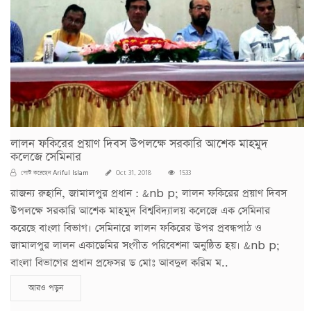
লালন ফকিরের প্রয়াণ দিবস উপলক্ষে সরকারি আশেক মাহমুদ
কলেজে সেমিনার
Ariful Islam
পোস্ট করেছেন
Oct 31, 2018
1533
রাজন্য রুহানি, জামালপুর প্রধান : &nb p; লালন ফকিরের প্রয়াণ দিবস
উপলক্ষে সরকারি আশেক মাহমুদ বিশ্ববিদ্যালয় কলেজে এক সেমিনার
করেছে বাংলা বিভাগ। সেমিনারে লালন ফকিরের উপর প্রবন্ধপাঠ ও
জামালপুর লালন একাডেমির সংগীত পরিবেশনা অনুষ্ঠিত হয়। &nb p;
বাংলা বিভাগের প্রধান প্রফেসর ড মোঃ আবদুল করিম ম..
আরও পড়ুন