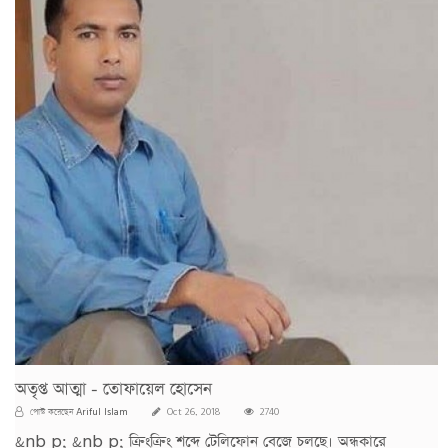
অতৃপ্ত আত্মা - তোফায়েল হোসেন
Ariful Islam
পোস্ট করেছেন
Oct 26, 2018
2740
&nb p; &nb p; ক্রিংক্রিং শব্দে টেলিফোন বেজে চলছে। অন্ধকারে