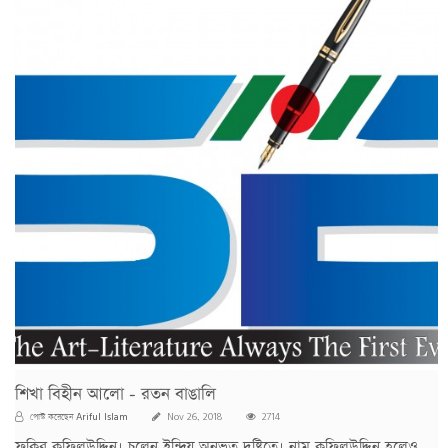
শিখা বিহীন আলো - রতন বাঙালি
Ariful Islam
পোস্ট করেছেন
Nov 26, 2018
2714
ফকির কফিলউদ্দিন। চলেন ইন্দ্রিয় অনুভূত দৃষ্টিতে। নাম কফিলউদ্দিন হলেও