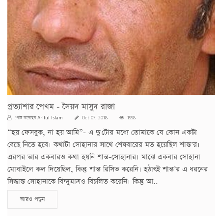
প্রত্যাশার পেখম - সৈয়দ মাসুদ রাজা
Ariful Islam
পোস্ট করেছেন
Oct 07, 2018
1998
“হয় ফেসবুক, না হয় আমি”- এ দু'টোর মধ্যে তোমাকে যে কোন একটা
বেছে নিতে হবে। কথাটা সোহানার সাথে শেষবারের মত হয়েছিল শান্ত’র।
এরপর আর একবারও কথা হয়নি শান্ত-সোহানার। মাঝে একবার সোহানা
মোবাইলে কল দিয়েছিল, কিন্তু শান্ত রিসিভ করেনি। হঠাৎই শান্ত’র এ ধরনের
সিদ্ধান্ত সোহানাকে বিন্দুমাত্রও বিচলিত করেনি। কিন্তু আ..
আরও পড়ুন