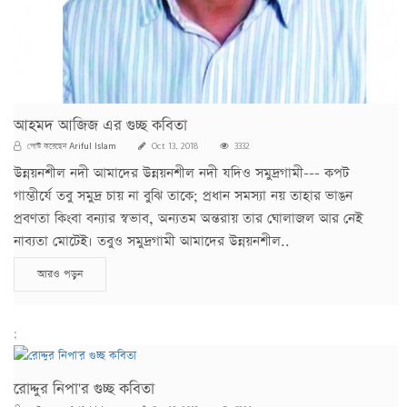
আহমদ আজিজ এর গুচ্ছ কবিতা
Ariful Islam
পোস্ট করেছেন
Oct 13, 2018
3332
উন্নয়নশীল নদী আমাদের উন্নয়নশীল নদী যদিও সমুদ্রগামী--- কপট
গাম্ভীর্যে তবু সমুদ্র চায় না বুঝি তাকে; প্রধান সমস্যা নয় তাহার ভাঙন
প্রবণতা কিংবা বন্যার স্বভাব, অন্যতম অন্তরায় তার ঘোলাজল আর নেই
নাব্যতা মোটেই। তবুও সমুদ্রগামী আমাদের উন্নয়নশীল..
আরও পড়ুন
;
রোদ্দুর নিপা'র গুচ্ছ কবিতা