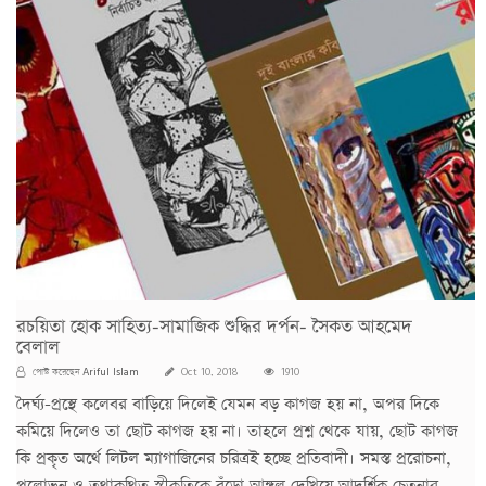
রচয়িতা হোক সাহিত্য-সামাজিক শুদ্ধির দর্পন- সৈকত আহমেদ
বেলাল
Ariful Islam
পোস্ট করেছেন
Oct 10, 2018
1910
দৈর্ঘ্য-প্রস্থে কলেবর বাড়িয়ে দিলেই যেমন বড় কাগজ হয় না, অপর দিকে
কমিয়ে দিলেও তা ছোট কাগজ হয় না। তাহলে প্রশ্ন থেকে যায়, ছোট কাগজ
কি প্রকৃত অর্থে লিটল ম্যাগাজিনের চরিত্রই হচ্ছে প্রতিবাদী। সমস্ত প্ররোচনা,
প্রলোভন ও তথাকথিত স্বীকৃতিকে বুঁড়ো আঙ্গুল দেখিয়ে আদর্শিক চেতনার