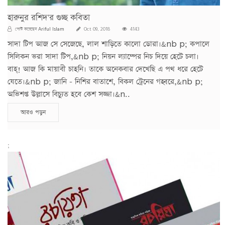
হারুনুর রশিদ'র গুচ্ছ কবিতা
Ariful Islam
পোস্ট করেছেন
Oct 09, 2018
4143
সাদা টিপ আজ সে সেজেছে, লাল শাড়িতে কালো ডোরা।&nb p; কপালে
সিলিকন ভরা সাদা টিপ,&nb p; নিয়ন ল্যাম্পের নিচ দিয়ে হেটে চলা।
বাহ্! আজ কি মায়াবী চাহনি। তাকে অনেকবার দেখেছি এ পথ ধরে হেটে
যেতে।&nb p; জানি - নিশির বাতাশে, বিকল ট্রেনের গহ্বরে,&nb p;
অভিশপ্ত উল্লাসে বিচ্যুত হবে কেশ সজ্জা।&n..
আরও পড়ুন
;