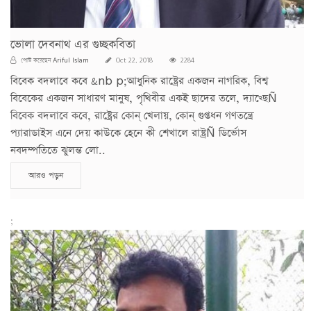
ভোলা দেবনাথ এর গুচ্ছকবিতা
Ariful Islam
পোস্ট করেছেন
Oct 22, 2018
2284
বিবেক বদলাবে কবে &nb p;আধুনিক রাষ্ট্রের একজন নাগরিক, বিশ্ব
বিবেকের একজন সাধারণ মানুষ, পৃথিবীর একই ছাদের তলে, দ্যাখ্ছেÑ
বিবেক বদলাবে কবে, রাষ্ট্রের কোন্ খেলায়, কোন্ গুপ্তধন গণতন্ত্রে
প্যারাডাইস এনে দেয় কাউকে হেনে কী শেখালে রাষ্ট্রÑ ডির্ভোস
নবদম্পতিতে ঝুলন্ত লো..
আরও পড়ুন
;