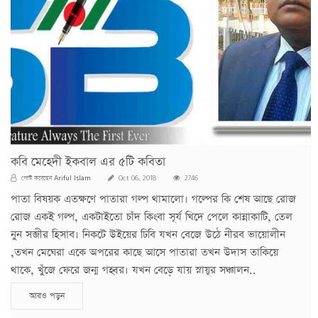
কবি মেহেদী ইকবাল এর ৫টি কবিতা
Ariful Islam
পোস্ট করেছেন
Oct 06, 2018
2746
পাতা বিষয়ক এতক্ষণে পাতারা গল্প থামালো। গল্পের কি শেষ আছে রোজ
রোজ একই গল্প, একটাইতো চাঁদ কিংবা সূর্য খিদে পেলে কান্নাকাটি, তেল
নুন সব্জীর হিসাব। নিকটে উইয়ের ঢিবি যখন বেজে উঠে নীরব ভায়োলীন
,তখন মেঘেরা একে অপরের কাছে আসে পাতারা তখন উদাস তাকিয়ে
থাকে, খুঁজে ফেরে জন্ম গহ্বর। যখন বেড়ে যায় স্নায়ূর সঞ্চালন..
আরও পড়ুন