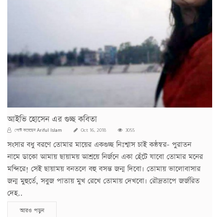
আইভি হোসেন এর গুচ্ছ কবিতা
Ariful Islam
পোস্ট করেছেন
Oct 16, 2018
3055
সংসার বধু বরণে তোমার মায়ের একগুচ্ছ নিঃশ্বাস চাই কন্ঠস্বর- পুরাতন
নামে ডাকো আমায় ছায়াময় আশ্রয়ে নির্জনে একা হেঁটে যাবো তোমার মনের
মন্দিরে! সেই ছায়াময় বনতলে বহু বসন্ত জন্ম দিবো। তোমায় ভালোবাসার
জন্ম মুহুর্তে, সবুজ পাতায় মুখ রেখে তোমায় দেখবো। রৌদ্রতাপে জর্জরিত
দেহ..
আরও পড়ুন